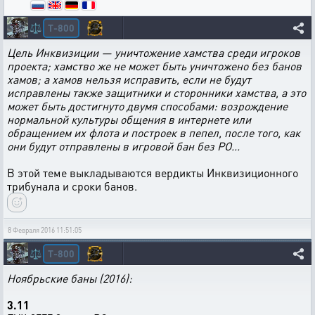
T-800
⚖️
Цель Инквизиции — уничтожение хамства среди игроков
проекта; хамство же не может быть уничтожено без банов
хамов; а хамов нельзя исправить, если не будут
исправлены также защитники и сторонники хамства, а это
может быть достигнуто двумя способами: возрождение
нормальной культуры общения в интернете или
обращением их флота и построек в пепел, после того, как
они будут отправлены в игровой бан без РО...
В этой теме выкладываются вердикты Инквизиционного
трибунала и сроки банов.
8 Февраля 2016 11:51:05
T-800
⚖️
Ноябрьские баны (2016):
3.11