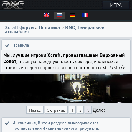
ИГРА
Xcraft форум
»
Политика
»
ВМС, Генеральная
ассамблея
Правила
Мы, лучшие игроки Xcraft, провозглашаем Верховный
Совет
, высшую народную власть сектора, и клянёмся
ставить интересы проекта выше собственных.<br/><br/>
Далее
Назад
3 страниц
1
2
3
Инквизиция
,
В этом разделе выкладываются
постановления Инквизиционного трибунала.