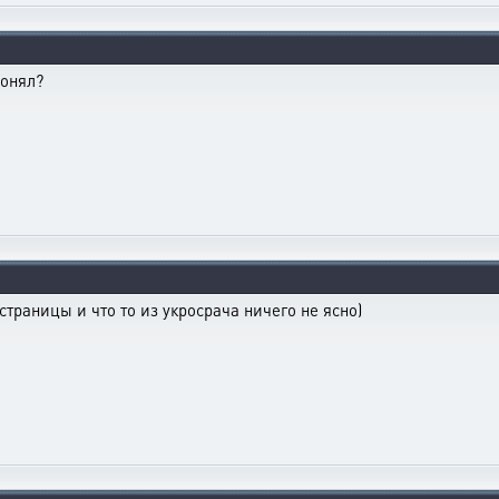
понял?
траницы и что то из укросрача ничего не ясно)