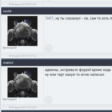
26 Февраля 2016 09:15:54
neshb
TART
, ну ты сказанул - ла, сам то хоть 
Группа
guest
26 Февраля 2016 10:07:24
vladmir
админы, исправьте форум) кроме кода с
ну или тарт какую то игню написал
Группа
guest
26 Февраля 2016 10:13:29