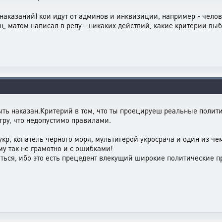
аказаний) кои идут от админов и инквизиции, например - человек
яц, матом написал в репу - никаких действий, какие критерии вы
ыть наказан.Критерий в том, что ты проецируеш реальные полити
гру, что недопустимо правилами.
укр, копатель черного моря, мультигерой укросрача и один из ч
у так не грамотно и с ошибками!
ься, ибо это есть прецедент влекущий широкие политические п