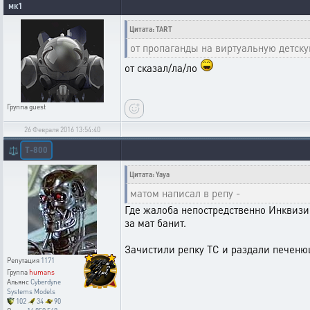
мк1
Цитата: TART
от пропаганды на виртуальную детск
от сказал/ла/ло
Группа
guest
26 Февраля 2016 13:54:40
T-800
⚖️
Цитата: Yaya
матом написал в репу -
Где жалоба непостредственно Инквизиц
за мат банит.
Зачистили репку ТС и раздали печен
Репутация
1171
Группа
humans
Альянс
Cyberdyne
Systems Models
102
34
90