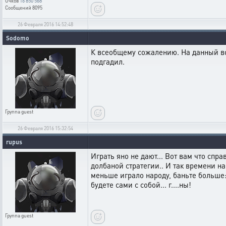
Очков
16 850 568
Сообщений
8095
26 Февраля 2016 14:52:48
Sodomo
К всеобщему сожалению. На данный воп
подгадил.
Группа
guest
26 Февраля 2016 15:32:54
rupus
Играть яно не дают... Вот вам что спра
долбаной стратегии.. И так времени на
меньше играло народу, баньте больше:)
будете сами с собой... г....ны!
Группа
guest