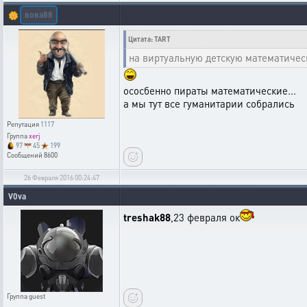
вова88
🌼
Цитата: TART
на виртуальную детскую математичес
ососбенно пираты математические...
а мы тут все гуманитарии собрались
Репутация
1117
Группа
xerj
97
45
199
Сообщений
8600
26 Февраля 2016 00:24:47
V0va
treshak88
,23 февраля ок
Группа
guest