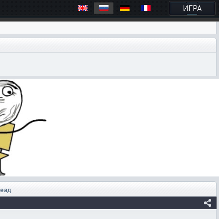
ИГРА
неад