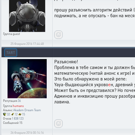
прошу разъяснить алгоритм действий (н
поднимать, а не опускать - бан на мес
Группа
guest
25 Февраля 2016 17:44:48
TART
Разъясняю!
Проблема в тебе самом и ты должен б
математическую (читай анонс к игре) и
Это было обнаружено в моей репе:
Yaya-Выдающийся укрово
е
н, древний 
Может быть он представился? Но почем
Админов и инквизицию прошу разобрат
лавина.
Репутация
36
Группа
humans
Альянс
Akadem Dream Team
32
12
15
Очков
1 838 123
Сообщений
15
26 Февраля 2016 00:14:16