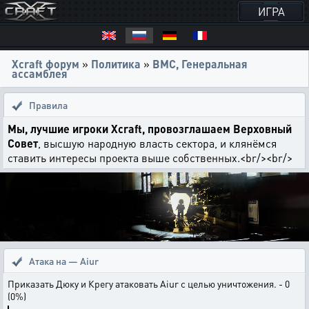
ИГРА
Xcraft форум
»
Политика
»
ВМС, Генеральная
ассамблея
Правила
Мы, лучшие игроки Xcraft, провозглашаем Верховный
Совет
, высшую народную власть сектора, и клянёмся
ставить интересы проекта выше собственных.<br/><br/>
Атака на — Aiur
Приказать Дюку и Крегу атаковать Aiur с целью уничтожения. - 0
(0%)