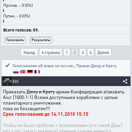
Против. - 0 (0%)
Путин. - 0 (0%)
Всего голосов: 59.
Назад
4 страниц
1
2
3
4
Далее
Голосование об атаке на тоссов.
,
Приказ Дюку и Крегу
Zet
Приказать
Дюку и Крегу
армии Конфедерации атаковать
Aiur [1000:1:1] Всеми доступными кораблями с целью
планетарного уничтожения.
пока он беззащитен!!!
Срок голосования до 14.11.2010 15.15
Чтобы не было проблем с исполнением (кто такой Дюк?
нет у нас такого аккаунта) администрация немного