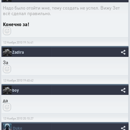
Надо было отойти мне, тему создать не успел. Вижу Зет
всё сделал правильно.
Конечно за!
12 Ноября 2010 19:14:41
Zadira
За
12 Ноября 2010 19:40:42
boy
да
12 Ноября 2010 20:10:27
Duke