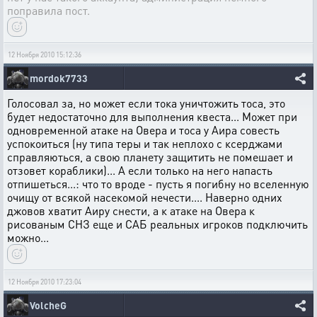
поправила пост.
12 Ноября 2010 15:12:36
mordok7733
Голосовал за, но может если тока уничтожить тоса, это
будет недостаточно для выполнения квеста... Может при
одновременной атаке на Овера и тоса у Аира совесть
успокоиться (ну типа теры и так неплохо с ксерджами
справляються, а свою планету защитить не помешает и
отзовет кораблики)... А если только на него напасть
отпишеться...: что то вроде - пусть я погибну но вселенную
очищу от всякой насекомой нечести.... Наверно одних
джовов хватит Аиру снести, а к атаке на Овера к
рисованым СНЗ еще и САБ реальных игроков подключить
можно...
12 Ноября 2010 17:23:04
VolcheG