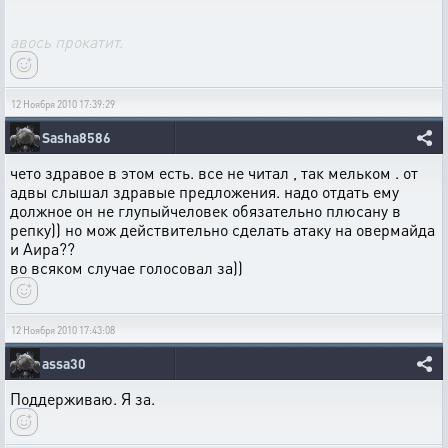
авось прокатит.
12 Ноября 2010 17:39:29
Sasha8586
чето здравое в этом есть. все не читал , так мельком . от
адвы слышал здравые предложения. надо отдать ему
должное он не глупыйчеловек обязательно плюсану в
репку)) но мож действительно сделать атаку на овермайда
и Аира??
во всяком случае голосовал за))
12 Ноября 2010 17:43:08
assa30
Поддерживаю. Я за.