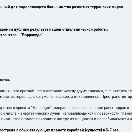
льный для подавляющего большинства развитых терранских миров.
ажаемой публике результат нашей отшельнической работы:
странства –
“Барракуда”
.
нства.
мая - это кратчайшее расстояние между двумя точками, т. е. экстремаль.
ени, которое, однако, уже не плоское, а искривленное. Пространство-
ретного проекта “Наследие”, направленного на спасение расы терран о
том числе и энергетических лучей) направляющихся к поверхности планет
большинстве случаев приводит к потере их мощности и непробиваемости 
острела любых атакующих планету кораблей (существ) в 5-7 раз.