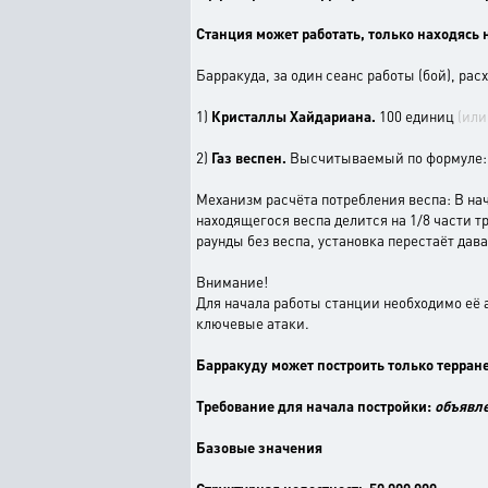
Станция может работать, только находясь н
Барракуда, за один сеанс работы (бой), рас
1)
Кристаллы Хайдариана.
100 единиц
(или
2)
Газ веспен.
Высчитываемый по формуле: о
Механизм расчёта потребления веспа: В нач
находящегося веспа делится на 1/8 части т
раунды без веспа, установка перестаёт дав
Внимание!
Для начала работы станции необходимо её 
ключевые атаки.
Барракуду может построить только терран
Требование для начала постройки:
объявле
Базовые значения