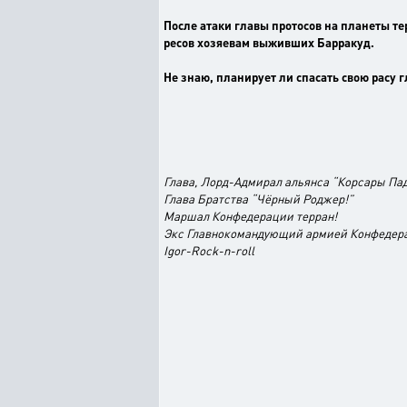
После атаки главы протосов на планеты т
ресов хозяевам выживших Барракуд.
Не знаю, планирует ли спасать свою расу г
Глава, Лорд-Адмирал альянса “Корсары Па
Глава Братства “Чёрный Роджер!”
Маршал Конфедерации терран!
Экс Главнокомандующий армией Конфедер
Igor-Rock-n-roll