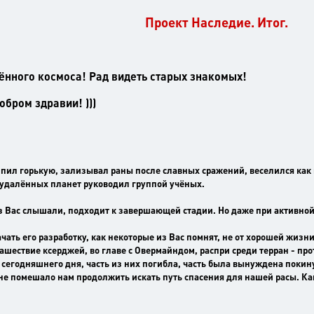
Проект Наследие. Итог.
ённого космоса! Рад видеть старых знакомых!
обром здравии! )))
, пил горькую, зализывал раны после славных сражений, веселился как м
 удалённых планет руководил группой учёных.
з Вас слышали, подходит к завершающей стадии. Но даже при активной 
ачать его разработку, как некоторые из Вас помнят, не от хорошей жи
нашествие ксерджей, во главе с Овермайндом, распри среди терран - п
годняшнего дня, часть из них погибла, часть была вынуждена покину
 не помешало нам продолжить искать путь спасения для нашей расы. Как