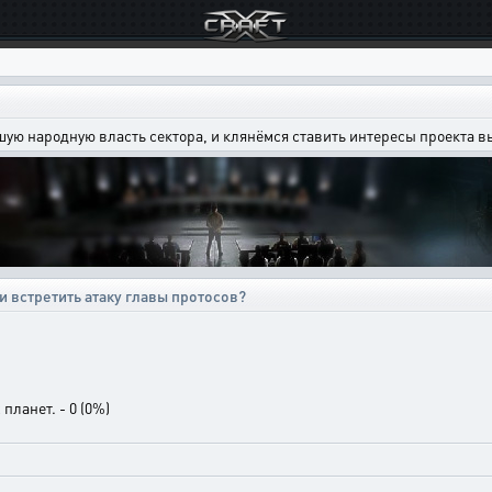
шую народную власть сектора, и клянёмся ставить интересы проекта 
 встретить атаку главы протосов?
планет. - 0 (0%)