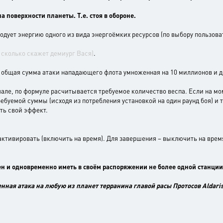
а поверхности планеты. Т.е. стоя в обороне.
ходует энергию одного из вида энергоёмких ресурсов (по выбору пользова
 сколько скажет демиург Вася)
.
бщая сумма атаки нападающего флота умноженная на 10 миллионов и де
але, по формуле расчитывается требуемое количество веспа. Если на мо
ребуемой суммы (исходя из потребления установкой на один раунд боя) и 
ать свой эффект.
активировать (включить на время). Для завершения – выключить на врем
ен и одновременно иметь в своём распоряжении не более одной станции
нная атака на любую из планет терранина главой расы Протосов Aldaris