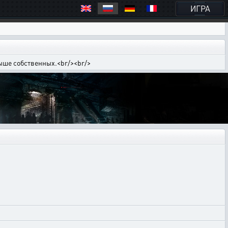
ИГРА
выше собственных.<br/><br/>