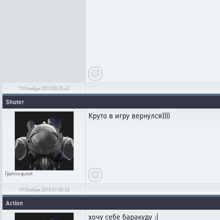
19 Ноября 2010 00:35:47
Shuter
Круто в игру вернулся))))
Группа
guest
19 Ноября 2010 01:00:56
Action
хочу себе баракуду :)