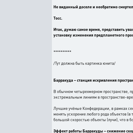
Не виданный доселе и необратимо смерте
Тосс.
Итак, думаю самое время, представить ув
установку изменения предпланетного про
**********
/Тут должна быть картинка юнита/
Барракуда – станция искривления простра
В обычном четырехмерном пространстве, пря
экстремальным линиям в пространстве-врем
Лучшие учёные Конфедерации, в рамках сек
менять ускорение любого рода объектов (в 
большой скоростью объекты (лучи), что в 
Эффект работы Барракуды – снижение скор