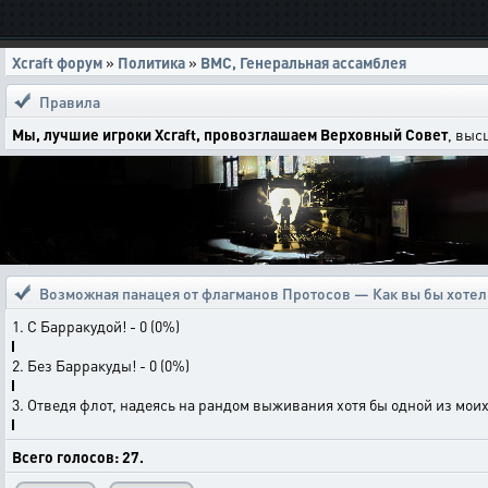
Xcraft форум
»
Политика
»
ВМС, Генеральная ассамблея
Правила
Мы, лучшие игроки Xcraft, провозглашаем Верховный Совет
, выс
Возможная панацея от флагманов Протосов — Как вы бы хотели
1. С Барракудой! - 0 (0%)
2. Без Барракуды! - 0 (0%)
3. Отведя флот, надеясь на рандом выживания хотя бы одной из моих 
Всего голосов: 27.