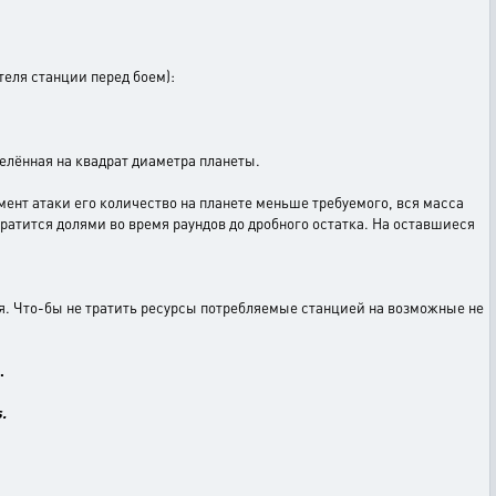
теля станции перед боем):
лённая на квадрат диаметра планеты.
мент атаки его количество на планете меньше требуемого, вся масса
тратится долями во время раундов до дробного остатка. На оставшиеся
я. Что-бы не тратить ресурсы потребляемые станцией на возможные не
.
.