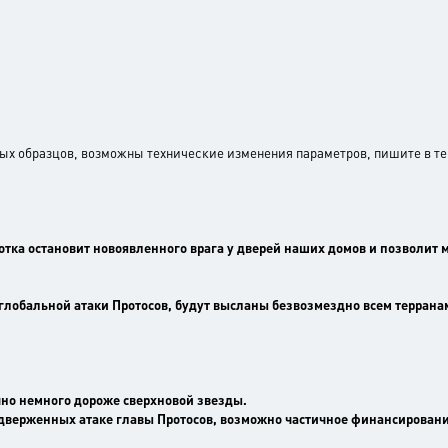
ных образцов, возможны технические изменения параметров, пишите в т
отка остановит новоявленного врага у дверей наших домов и позволит м
глобальной атаки Протосов, будут высланы безвозмездно всем террана
но немного дороже сверхновой звезды.
подверженных атаке главы Протосов, возможно частичное финансирован