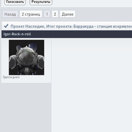
Назад
2 страниц
1
2
Далее
Проект Наследие
,
Итог проекта: Барракуда - станция искривле
Igor-Rock-n-roll
Группа
guest