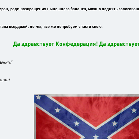
ерран, ради возвращения нынешнего баланса, можно поднять голосован
лава ксерджей, но мы, всё же попробуем спасти свою.
Да здравствует Конфедерация! Да здравствует 
донии!”
ации!