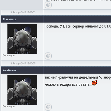
16 Января 2017 18:12:33
Мальчиш
Господа. У Васи сервер оплачет до 01.
Группа
guest
16 Января 2017 18:43:05
Альбинос
так чё? краянули на децельный % энэрг
можно в техаря всё резать..
Группа
guest