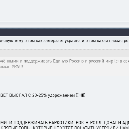
нявую тему о том как замерзает украина и о том какая плохая ро
очёнными и поддерживать Единую Россию и русский мир (с) в 
имся! УРА!!!
Т ВЫСЛАЛ С 20-25% удорожанием ))))))))
И И ПОДДЕРЖИВАТЬ НАРКОТИКИ, РОК-Н-РОЛЛ, ДОНАТ И АД
ТЫЕ ТОПЫ, КОТОРЫЕ НЕ ХОТЯТ ДОНАТИТЬ УСТРОИЛИ НАМ ПЛ