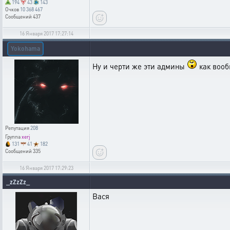
194
43
143
Очков
10 368 467
Сообщений
437
16 Января 2017 17:27:14
Yokohama
Ну и черти же эти админы
как вооб
Репутация
208
Группа
xerj
131
41
182
Сообщений
335
16 Января 2017 17:29:23
_zZzZz_
Вася