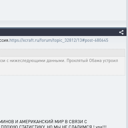
ссия.
https://xcraft.ru/forum/topic_32812/13#post-680645
связи с нижеследующими данными. Проклятый Обама устроил
МИНОВ И АМЕРИКАНСКИЙ МИР В СВЯЗИ С
ОХУЮ СТАТИСТИКУ, НО МЫ НЕ СДАДИМСЯ ! ура!!!