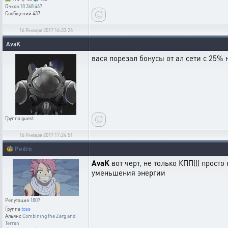
Очков
10 368 467
Сообщений
437
16 Января 2017 16:33:26
AvaK
вася порезал бонусы от ал сети с 25%
Группа
guest
16 Января 2017 17:24:51
🐝
Pedro
AvaK
вот черт, не только КПП((( просто
уменьшения энергии
Репутация
1807
Группа
toss
Альянс
Combining the Zerg and
Terran