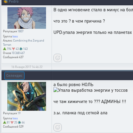
🐝
Pedro
В одно мгновение стало в минус на бо
что это ? в чем причина ?
UPD:упала энергия только на планетах 
Репутация
1807
Группа
toss
Альянс
Combining the Zerg and
Terran
194
43
143
Очков
10 368 467
Сообщений
437
16 Января 2017 14:46:22
Селендис
а было ровно НОЛЬ
че там химичите то ??? АДМИНЫ !!!
з.ы. планка под сеткой ала
Репутация
19
Группа
toss
81
25
44
Сообщений
529