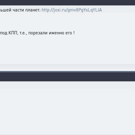
льшей части планет:
http://joxi.ru/gmv8PgYsLqYLlA
под КПП, т.е., порезали именно его !