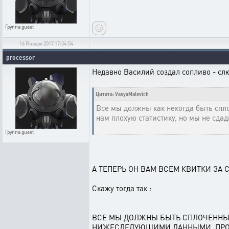
Группа
guest
16 Января 2017 17:34:54
processor
Недавно Василий создал сопливо - слю
Цитата: VasyaMalevich
Все мы должны как некогда быть спл
нам плохую статистику, но мы не сдад
Группа
guest
А ТЕПЕРЬ ОН ВАМ ВСЕМ КВИТКИ ЗА СВЕ
Скажу тогда так :
ВСЕ МЫ ДОЛЖНЫ БЫТЬ СПЛОЧЕННЫМ
НИЖЕСЛЕДУЮЩИМИ ДАННЫМИ. ПРОКЛЯ