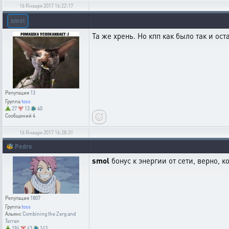
16 Января 2017 16:22:17
smol
Та же хрень. Но кпп как было так и ос
Репутация
13
Группа
toss
27
13
40
Сообщений
4
16 Января 2017 16:28:31
🐝
Pedro
smol
бонус к энергии от сети, верно, 
Репутация
1807
Группа
toss
Альянс
Combining the Zerg and
Terran
194
43
143