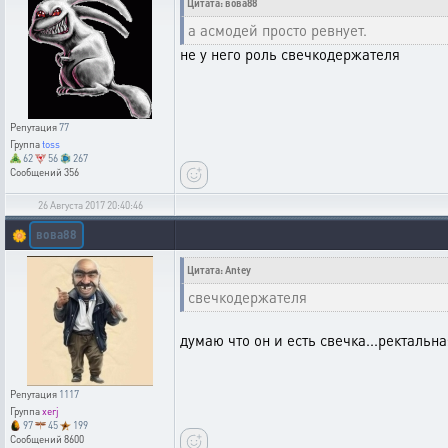
Цитата: вова88
а асмодей просто ревнует.
не у него роль свечкодержателя
Репутация
77
Группа
toss
62
56
267
Сообщений
356
26 Августа 2017 20:40:46
вова88
🌼
Цитата: Antey
свечкодержателя
думаю что он и есть свечка...ректальна
Репутация
1117
Группа
xerj
97
45
199
Сообщений
8600