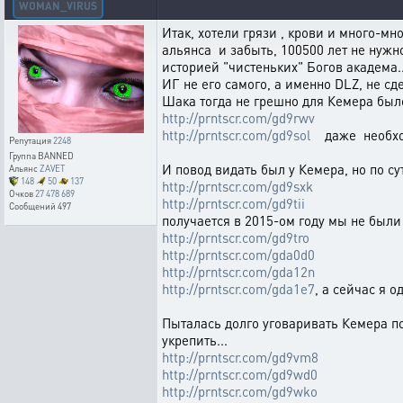
WOMAN_VIRUS
Итак, хотели грязи , крови и много-м
альянса и забыть, 100500 лет не нужн
историей "чистеньких" Богов академа..
ИГ не его самого, а именно DLZ, не сд
Шака тогда не грешно для Кемера бы
http://prntscr.com/gd9rwv
http://prntscr.com/gd9sol
даже необход
Репутация
2248
Группа
BANNED
И повод видать был у Кемера, но по су
Альянс
ZAVET
148
50
137
http://prntscr.com/gd9sxk
Очков
27 478 689
http://prntscr.com/gd9tii
Сообщений
497
получается в 2015-ом году мы не были
http://prntscr.com/gd9tro
http://prntscr.com/gda0d0
http://prntscr.com/gda12n
http://prntscr.com/gda1e7
, а сейчас я о
Пыталась долго уговаривать Кемера п
укрепить...
http://prntscr.com/gd9vm8
http://prntscr.com/gd9wd0
http://prntscr.com/gd9wko