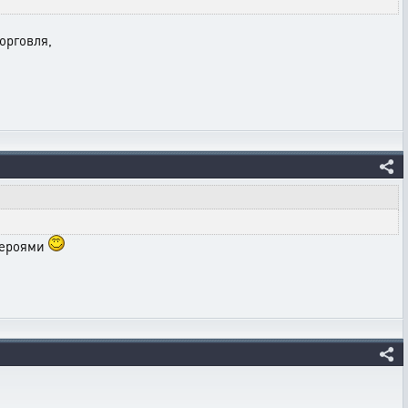
торговля,
 героями