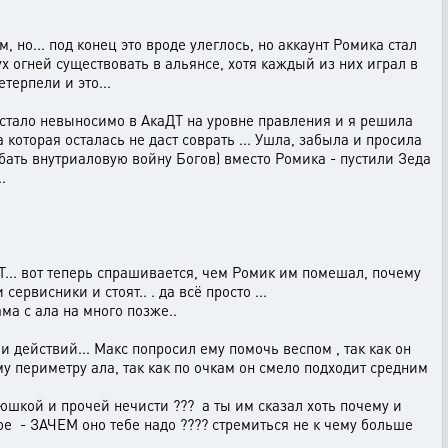
 но... под конец это вроде улеглось, но аккаунт Ромика стал
х огней существовать в альянсе, хотя каждый из них играл в
етерпели и это...
 стало невыносимо в АкаДТ на уровне правления и я решила
которая осталась не даст соврать ... Ушла, забыла и просила
ебать внутриаловую войну Богов) вместо Ромика - пустили Зеда
..
T... вот теперь спрашивается, чем Ромик им помешал, почему
ервисники и стоят.. . да всё просто ...
ма с ала на много позже..
действий... Макс попросил ему помочь веспом , так как он
му периметру ала, так как по очкам он смело подходит средним
юшкой и прочей нечисти ??? а ты им сказал хоть почему и
ное - ЗАЧЕМ оно тебе надо ???? стремиться не к чему больше