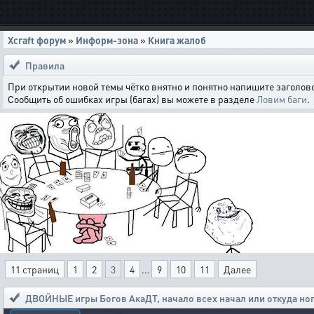
Xcraft форум
»
Информ-зона
»
Книга жалоб
Правила
При открытии новой темы чётко внятно и понятно напишите заголово
Сообщить об ошибках игры (багах) вы можете в разделе
Ловим баги
.
11 страниц
1
2
3
4
...
9
10
11
Далее
ДВОЙНЫЕ игры Богов АкаДТ
,
начало всех начал или откуда но