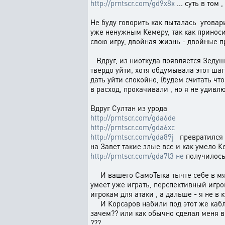
http://prntscr.com/gd9x8x
... суть в том
Не буду говорить как пыталась уговари
уже ненужным Кемеру, так как приносил
свою игру, двойная жизнь - двойные пр
Вдруг, из ниоткуда появляется Зедуш
твердо уйти, хотя обдумывала этот шаг
дать уйти спокойно, (будем считать чт
в расход, прокачивали , но я не удивл
Вдруг Султан из урода
http://prntscr.com/gda6de
http://prntscr.com/gda6xc
http://prntscr.com/gda89j
превратился (
на Завет такие злые все и как умело К
http://prntscr.com/gda7l3 не
получилось 
И вашего СамоТыка тычте себе в мягко
умеет уже играть, перспективный игрок
игрокам для атаки , а дальше - я не в 
И Корсаров набили под этот же каблук
зачем?? или как обычно сделал меня вр
???