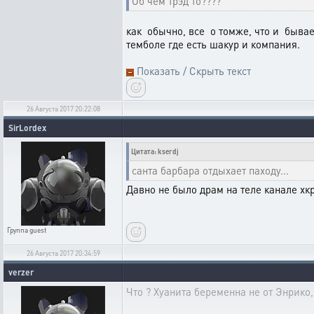
Об чём трэд то????
как обычно, все о томже, что и бывае
темболе где есть шакур и компания.
Показать / Скрыть текст
26 Августа 2017 20:22:08
SirLordex
Цитата: kserdj
санта барбара отдыхает паходу...
Давно не было драм на теле канале хкр
Группа
guest
26 Августа 2017 20:34:59
verzer
Что ? Хуанита беременна не от Энрико,