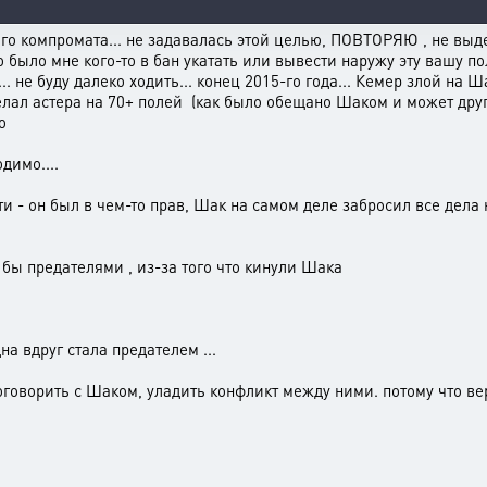
ного компромата... не задавалась этой целью, ПОВТОРЯЮ , не вы
о было мне кого-то в бан укатать или вывести наружу эту вашу п
.. не буду далеко ходить... конец 2015-го года... Кемер злой на
елал астера на 70+ полей (как было обещано Шаком и может другие
ло
имо....
ти - он был в чем-то прав, Шак на самом деле забросил все дела
 бы предателями , из-за того что кинули Шака
дна вдруг стала предателем ...
оговорить с Шаком, уладить конфликт между ними. потому что ве