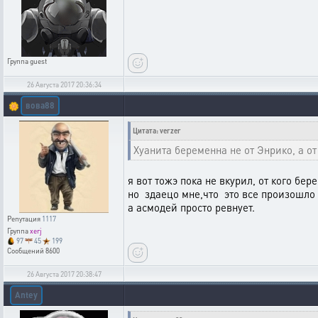
Группа
guest
26 Августа 2017 20:36:34
вова88
🌼
Цитата: verzer
Хуанита беременна не от Энрико, а от
я вот тожэ пока не вкурил, от кого бе
но здаецо мне,что это все произошло
а асмодей просто ревнует.
Репутация
1117
Группа
xerj
97
45
199
Сообщений
8600
26 Августа 2017 20:38:47
Antey