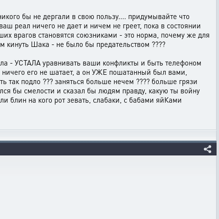
кого бы не дергали в свою пользу.... придумывайте что
 ваш реал ничего не дает и ничем не греет, пока в состоянии
аших врагов становятся союзниками - это норма, почему же для
рым кинуть Шака - не было бы предательством ????
шла - УСТАЛА уравнивать ваши конфликты и быть телефоном
и ничего его не шатает, а он УЖЕ пошатанный был вами,
ить так подло ??? заняться больше нечем ???? больше грязи
рался бы смелости и сказал бы людям правду, какую ты войну
и блин на кого рот зевать, слабаки, с бабами яйКами