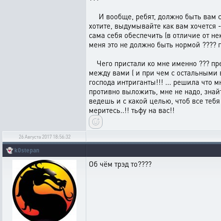
И вообще, ребят, должно быть вам сты
хотите, выдумывайте как вам хочется - 
сама себя обеспечить (в отличие от не
меня это не должно быть нормой ???? 
Чего пристали ко мне именно ??? пре
между вами ( и при чем с остальными 
господа интриганты!!! ... решила что 
противно выложить, мне не надо, знайт
ведешь и с какой целью, чтоб все теб
меритесь..!! тьфу на вас!!
26 Августа 2017 18:56:32
👻
k0stepan
Об чём трэд то????