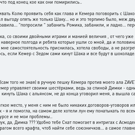
 , что под конец кое как они помирились..
вать Колю проявить себя как глава и Кемера поговорить с Шаком,
 выгоду опять же только Шаку... но и это терпимо было, меж дву
авила... "попросили " забанить Ромика, забанили, и ладно... пер
ка, со своими двойными играми и манией величия , от чего уже
 наверное полгода и ребята которые ушли со мной, да и половина 
о мне самостоятельность приснилась, хотела свободы, а не разгр
юсь, если Кемер с Зедом сами кинут Шака и все будут в шоколаде
сам того не зная) в ручную пешку Кемера против моего ала ZAVE
емер управляет своими шестёрками, ведь за спиной Димки - одни с
кинуть Шака с альянсом, не до конца уговорил меня, а вышла са
е место, у меня с ним не было никаких договоров-уговоров или 
 - я и помогла, на самом деле хотели лун ему понатыкать по все
курсе и не мои проблемы..
, да, Димка ??? Удобно тебе Скат помогает в интригах с Асмоде
агом всего крафта, чтоб найти себе союзничков... а самое глав