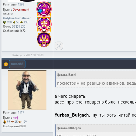
Репутация
1268
Группа
Government
Альянс
OnlyOneTeam4Rever
208
58
133
Очков
50 331 530
Сообщений
1672
26 Августа 2017 20:20:38
вова88
🌼
Цитата: Barni
посмотрим на реакцию админов. ведь 
а чего смареть,
васе про это говарено было несколько
Репутация
1117
Yurbas_Bulgach
, ну ты хоть читай п
Группа
xerj
97
45
199
Сообщений
8600
Цитата: k0stepan