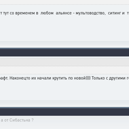
т тут со временем в любом альянсе - мультоводство, ситинг и 
афт. Наконецто их начали крутить по новой)))) Только с другими
 а от Сибастьна ?