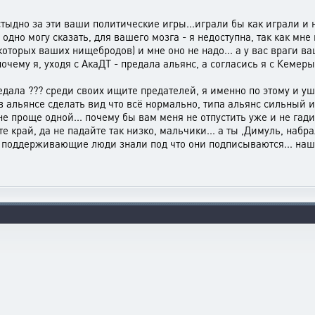
дно за эти ваши политические игры...играли бы как играли и ни
одно могу сказать, для вашего мозга - я недоступна, так как мне
которых ваших нищебродов) и мне оно не надо... а у вас враги в
почему я, уходя с АкаДТ - предала альянс, а согласись я с Кеме
дала ??? среди своих ищите предателей, я именно по этому и у
в альянсе сделать вид что всё нормально, типа альянс сильный 
мне проще одной... почему бы вам меня не отпустить уже и не гад
е край, да не падайте так низко, мальчики... а ты ,Димуль, наб
я поддерживающие люди знали под что они подписываются... нашл