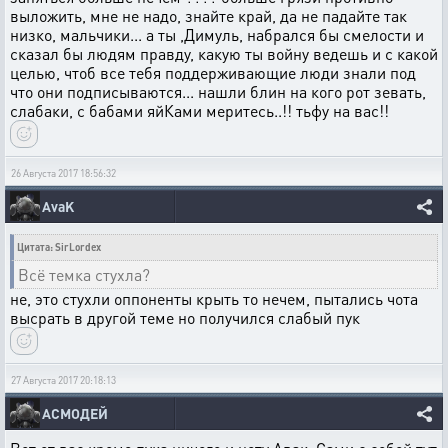
выложить, мне не надо, знайте край, да не падайте так
низко, мальчики... а ты ,Димуль, набрался бы смелости и
сказал бы людям правду, какую ты войну ведешь и с какой
целью, чтоб все тебя поддерживающие люди знали под
что они подписываются... нашли блин на кого рот зевать,
слабаки, с бабами яйКами меритесь..!! тьфу на вас!!
26 Августа 2017 18:56:32
AvaK
Цитата: SirLordex
Всё темка стухла?
не, это стухли оппоненты крыть то нечем, пытались чота
высрать в другой теме но получился слабый пук
27 Августа 2017 20:18:13
АСМОДЕЙ