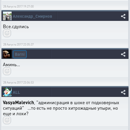
28 Августа 2017 19:27:00
Александр_Смирнов
Все.сдулись
28 Августа 2017 22:05:37
Barni
Аминь...
28 Августа 2017 23:04:53
ALL
VasyaMalevich
, "админисрация в шоке от подковерных
ситуаций" ...то есть не просто хитрожадные упыри, но
еще и лохи?