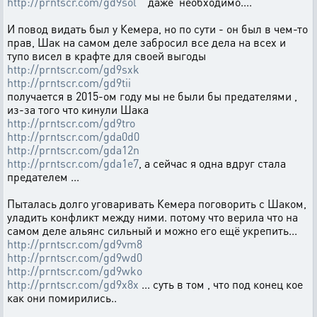
http://prntscr.com/gd9sol
даже необходимо....
И повод видать был у Кемера, но по сути - он был в чем-то
прав, Шак на самом деле забросил все дела на всех и
тупо висел в крафте для своей выгоды
http://prntscr.com/gd9sxk
http://prntscr.com/gd9tii
получается в 2015-ом году мы не были бы предателями ,
из-за того что кинули Шака
http://prntscr.com/gd9tro
http://prntscr.com/gda0d0
http://prntscr.com/gda12n
http://prntscr.com/gda1e7
, а сейчас я одна вдруг стала
предателем ...
Пыталась долго уговаривать Кемера поговорить с Шаком,
уладить конфликт между ними. потому что верила что на
самом деле альянс сильный и можно его ещё укрепить...
http://prntscr.com/gd9vm8
http://prntscr.com/gd9wd0
http://prntscr.com/gd9wko
http://prntscr.com/gd9x8x
... суть в том , что под конец кое
как они помирились..