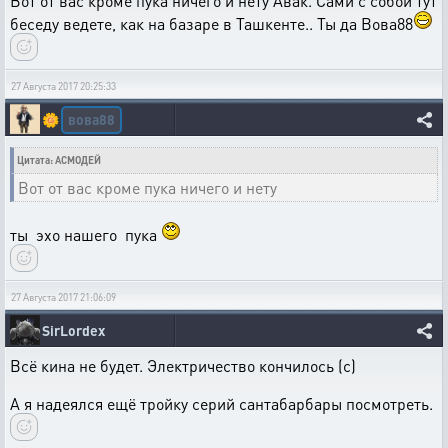
Вот от вас кроме пука ничего и нету Авак. Сами с собой тут
беседу ведете, как на базаре в Ташкенте.. Ты да Вова88
27 Августа 2017 20:25:33
вова88
🌼
Цитата: АСМОДЕЙ
Вот от вас кроме пука ничего и нету
ты эхо нашего пука
27 Августа 2017 21:06:09
SirLordex
Всё кина не будет. Электричество кончилось (с)
А я надеялся ещё тройку серий сантабарбары посмотреть.