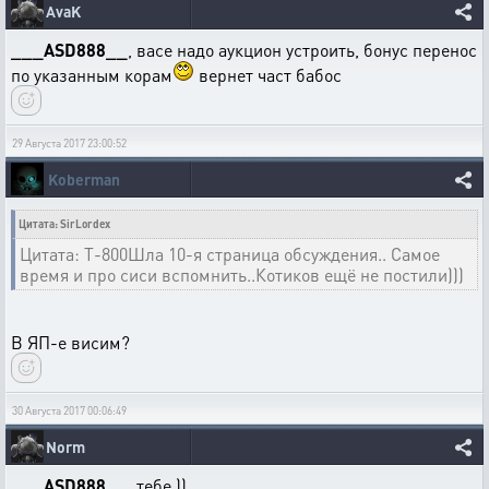
AvaK
___ASD888__
, васе надо аукцион устроить, бонус перенос
по указанным корам
вернет част бабос
29 Августа 2017 23:00:52
Koberman
Цитата: SirLordex
Цитата: T-800Шла 10-я страница обсуждения.. Самое
время и про сиси вспомнить..Котиков ещё не постили)))
В ЯП-е висим?
30 Августа 2017 00:06:49
Norm
___ASD888__
, тебе ))