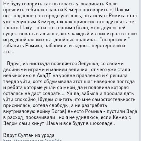
Не буду говорить как пыталась уговаривать Колю
проявить себя как глава и Кемера поговорить с Шаком,
но... под конец это вроде улеглось, но аккаунт Ромика стал
уже ненужным Кемеру, так как приносил выгоду опять же
только Шаку... но и это терпимо было, меж двух огней
существовать в альянсе, хотя каждый из них играл в свою
игру, двойная жизнь - двойные правила... "попросили "
забанить Ромика, забанили, и ладно... перетерпели и
это...
Вдруг, из ниоткуда появляется Зедушка, со своими
двойными играми и манией величия , от чего уже стало
невыносимо в АкаДТ на уровне правления и я решила
твердо уйти, хотя обдумывала этот шаг наверное полгода
и ребята которые ушли со мной, да и половина которая
осталась не даст соврать ... Ушла, забыла и просила дать
уйти спокойно, (будем считать что мне самостоятельность
приснилась, хотела свободы, а не разгребать
внутриаловую войну Богов) вместо Ромика - пустили Зеда
в расход, прокачивали , но я не удивлюсь, если Кемер с
Зедом сами кинут Шака и все будут в шоколаде..
Вдруг Султан из урода
http://prntscr.com/gda6de