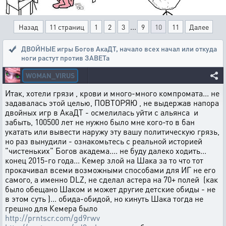
...
Назад
11 страниц
1
2
3
9
10
11
Далее
ДВОЙНЫЕ игры Богов АкаДТ
,
начало всех начал или откуда
ноги растут против ЗАВЕТа
WOMAN_VIRUS
Итак, хотели грязи , крови и много-много компромата... не
задавалась этой целью, ПОВТОРЯЮ , не выдержав напора
двойных игр в АкаДТ - осмелилась уйти с альянса и
забыть, 100500 лет не нужно было мне кого-то в бан
укатать или вывести наружу эту вашу политическую грязь,
но раз вынудили - ознакомьтесь с реальной историей
"чистеньких" Богов академа.... не буду далеко ходить...
конец 2015-го года... Кемер злой на Шака за то что тот
прокачивал всеми возможными способами для ИГ не его
самого, а именно DLZ, не сделал астера на 70+ полей (как
было обещано Шаком и может другие детские обиды - не
в этом суть )... обида-обидой, но кинуть Шака тогда не
грешно для Кемера было
http://prntscr.com/gd9rwv