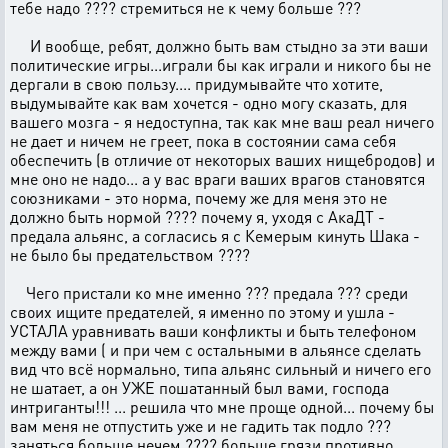
тебе надо ???? стремиться не к чему больше ???
И вообще, ребят, должно быть вам стыдно за эти ваши
политические игры...играли бы как играли и никого бы не
дергали в свою пользу.... придумывайте что хотите,
выдумывайте как вам хочется - одно могу сказать, для
вашего мозга - я недоступна, так как мне ваш реал ничего
не дает и ничем не греет, пока в состоянии сама себя
обеспечить (в отличие от некоторых ваших нищебродов) и
мне оно не надо... а у вас враги ваших врагов становятся
союзниками - это норма, почему же для меня это не
должно быть нормой ???? почему я, уходя с АкаДТ -
предала альянс, а согласись я с Кемерым кинуть Шака -
не было бы предательством ????
Чего пристали ко мне именно ??? предала ??? среди
своих ищите предателей, я именно по этому и ушла -
УСТАЛА уравнивать ваши конфликты и быть телефоном
между вами ( и при чем с остальными в альянсе сделать
вид что всё нормально, типа альянс сильный и ничего его
не шатает, а он УЖЕ пошатанный был вами, господа
интриганты!!! ... решила что мне проще одной... почему бы
вам меня не отпустить уже и не гадить так подло ???
заняться больше нечем ???? больше грязи противно