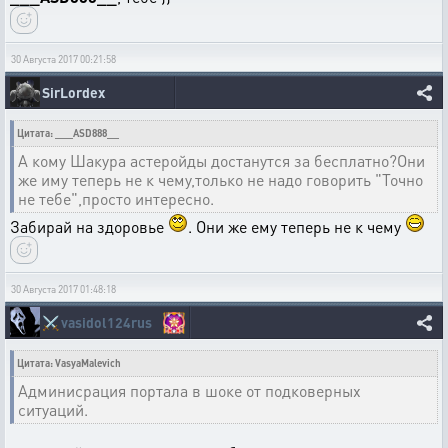
30 Августа 2017 00:21:58
SirLordex
Цитата: ___ASD888__
А кому Шакура астеройды достанутся за бесплатно?Они
же иму теперь не к чему,только не надо говорить "Точно
не тебе",просто интересно.
Забирай на здоровье
. Они же ему теперь не к чему
30 Августа 2017 01:48:18
⚔️
vasidol124rus
Цитата: VasyaMalevich
Админисрация портала в шоке от подковерных
ситуаций.