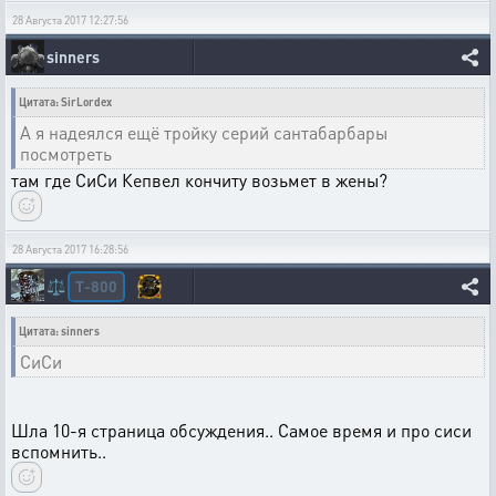
28 Августа 2017 12:27:56
sinners
Цитата: SirLordex
А я надеялся ещё тройку серий сантабарбары
посмотреть
там где СиСи Кепвел кончиту возьмет в жены?
28 Августа 2017 16:28:56
T-800
⚖️
Цитата: sinners
СиСи
Шла 10-я страница обсуждения.. Самое время и про сиси
вспомнить..