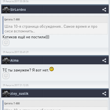
29 Августа 2017 20:38:56
SirLordex
Цитата: T-800
Шла 10-я страница обсуждения.. Самое время и про
сиси вспомнить..
Котиков ещё не постили)))
29 Августа 2017 20:49:29
Alma
ТС ты замужем? Я вот нет.
29 Августа 2017 21:12:05
zloy_suslik
Цитата: T-800