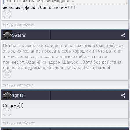
Шла 10-я страница обсуждения..
железяко, фсех в бан к епеням!!!!!
29 Августа 2017 21:20:22
Swarm
Вот за что люблю коалицию (и настоящих и бывших), так
это за их желание показать себя хорошими)) что вот они
замечательные, а все остальные их обижают и не
понимают. Эдакий синдром Шакура... Хотя без действия
данного синдрома не было бы и бана Шака)) мило))
29 Августа 2017 22:23:31
1grizli
Сварми)))
29 Августа 2017 22:25:42