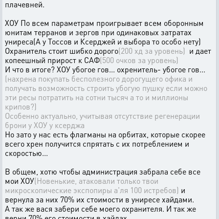
плачевней.
ХОУ По всем параметрам проигрывает всем оборонным
юнитам терранов и зергов при одинаковых затратах
униреса(А у Тоссов и Ксерджей и выбора то особо нету)
Охранитель стоит шибко дорого
(200 хд за уровень)
и дает
копеешный прирост к САФ
(500 очков за уровень)
И что в итоге? ХОУ убогое гов... охренитель- убогое гов...
(нахрена покупать бесполезного дорогущего офика и
получать возможность строить убогую пушку если можно
эти ресы потратить на сотни тысяч а то и миллионы
крипов?)
Особенно актуально, учитывая отсутствие регенерации
брони у ХОУ у ксерджа
Но зато у нас есть флагманы на орбитах, которые скорее
всего хрен получится спрятать с их потреблением и
скоростью...
В общем, хотю чтобы администрация забрала себе все
мои ХОУ
(Новенькие, атаковали только твои
микроскопические экспопиры а'ля 100 истребов)
и
вернула за них 70% их стоимости в униресе хайдами.
А так же вася забери себе моего охранителя. И так же
верни 70% его стоимости в хайдах.