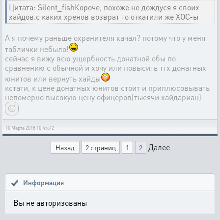
Цитата: Silent_fishКороче, похоже не дождуся я своих
хайдов.с каких хренов возврат то откатили же ХОС-ы
А я почему раньше охранителя качал? потому что у меня
таблички небыло!
сейчас я вижу всю ущербность донатной обы по
сравнению с обычной и хочу или повысить ттх донатных
юнитов или вернуть хайды
кстати, к цене донатных юнитов стоит и приплюсовывать
непомерно высокую цену офицеров(тысячи хайдариан)
10 Марта 2018 10:45:42
Далее
Назад
2 страниц
1
2
Информация
Вы не авторизованы