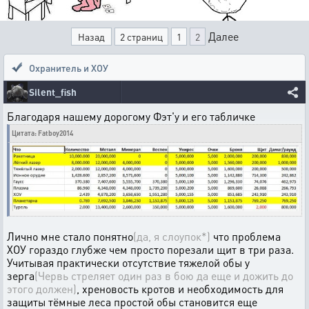
Далее
Назад
2 страниц
1
2
Охранитель и ХОУ
Silent_fish
Благодаря нашему дорогому Фэт'у и его табличке
Цитата: Fatboy2014
Лично мне стало понятно
(да, я слоупок*)
что проблема
ХОУ гораздо глубже чем просто порезали щит в три раза.
Учитывая практически отсутствие тяжелой обы у
зерга
(Червь стреляет один раз в бою да еще и дожить до
этого должен)
, хреновость кротов и необходимость для
защиты тёмные леса простой обы становится еще