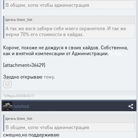
В общем, хотю чтобы администрация
Цитата: Silent_fish
А так же вася забери себе моего охранителя. И так же
верни 70% его стоимости в хайдах.
Короче, похоже не дождуся я своих хайдов. Собственна,
как и внятной компенсации от Администрации.
Пойду
повешусь нахрен.
[attachment=36429]
Заодно открываю
тему
.
10 Марта 2018 00:03:17
lutohod
Цитата: Silent_fish
В общем, хотю чтобы администрация
смешно,но поддерживаю