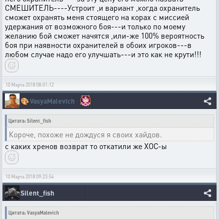
СМЕШИТЕЛЬ----Устроит ,и вариант ,когда охранитель
сможет охранять меня стоящего на корах с миссией
удержания от возможного боя---и только по моему
желанию бой сможет начятся ,или-же 100% вероятность
боя при наявности охранителей в обоих игроков---в
любом случае надо его улучшать---и это как не крути!!!
10 Марта 2018 08:01:12
🎨
VasyaMalevich
Цитата: Silent_fish
Короче, похоже не дождуся я своих хайдов.
с каких хренов возврат то откатили же ХОС-ы
10 Марта 2018 09:23:54
Silent_fish
Цитата: VasyaMalevich