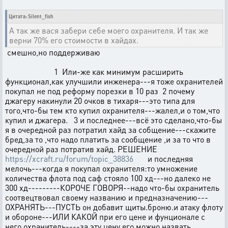
Цитата: Silent_fish
А так же вася забери себе моего охранителя. И так же
верни 70% его стоимости в хайдах.
смешно,но поддерживаю
1 Или-же как минимум расширить
функционал,как улучшили инженера---я тоже охранителей
покупал не под реформу порезки в 10 раз 2 почему
джагеру накинули 20 очков в тихаря---это типа для
того,что-бы тем кто купил охранителя---жалел,и о том,что
купил и джагера. 3 и последнее---всё это сделано,что-бы
я в очередной раз потратил хайд за собщение---скажите
бред,за то ,что надо платить за сообщение ,и за то что в
очередной раз потратив хайд. РЕШЕНИЕ
https://xcraft.ru/forum/topic_38836
и последняя
мелочь---когда я покупал охранителя:то умножение
количества флота под саф стояло 100 хд---но далеко не
300 хд---------КОРОЧЕ ГОВОРЯ--надо что-бы охранитель
соотвецтвовал своему названию и предназначению---
ОХРАНЯТЬ---ПУСТЬ он добавит щиты.броню.и атаку флоту
и обороне---ИЛИ КАКОЙ при его цене и фунционале с
него охранитель----за эту цену его можно назвать