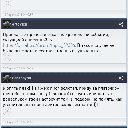
10 Апреля 2018 14:07:59
orlovich
Предлагаю провести откат по хронологии событий, с
ситуацией описанной тут
https://xcraft.ru/forum/topic_39366
. В таком случае не
было бы флота и соответственных лунопопыток
10 Апреля 2018 14:29:36
Barabayba
и опять плак))) ай жеж пися золотая. пойду за платочком
для тебя. потом снесу белошвейке, пусть инициалы с
вензельком твои настрочит там. и подарю. на память. как
утешительный приз зрительских симпатий))))
10 Апреля 2018 14:34:56