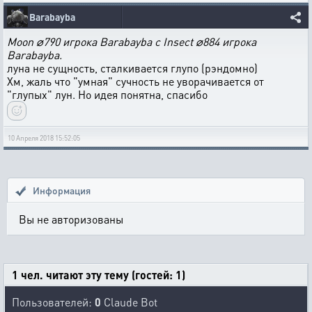
Barabayba
Moon ⌀790 игрока Barabayba с Insect ⌀884 игрока
Barabayba.
луна не сущность, сталкивается глупо (рэндомно)
Хм, жаль что "умная" сучность не уворачивается от
"глупых" лун. Но идея понятна, спасибо
10 Апреля 2018 15:52:05
Информация
Вы не авторизованы
1 чел. читают эту тему (гостей: 1)
Пользователей:
0
Claude Bot