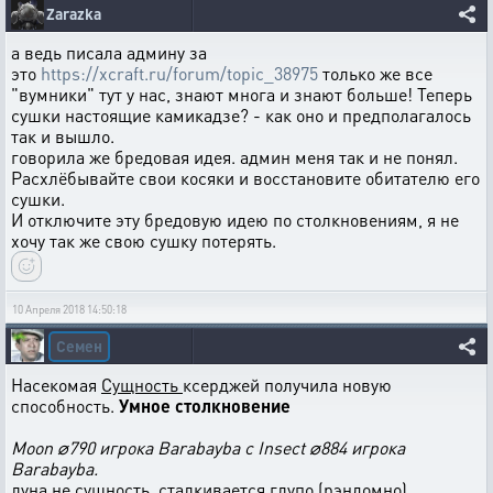
Zarazka
а ведь писала админу за
это
https://xcraft.ru/forum/topic_38975
только же все
"вумники" тут у нас, знают многа и знают больше! Теперь
сушки настоящие камикадзе? - как оно и предполагалось
так и вышло.
говорила же бредовая идея. админ меня так и не понял.
Расхлёбывайте свои косяки и восстановите обитателю его
сушки.
И отключите эту бредовую идею по столкновениям, я не
хочу так же свою сушку потерять.
10 Апреля 2018 14:50:18
Семен
Насекомая
Сущность
ксерджей получила новую
способность.
Умное столкновение
Moon ⌀790 игрока Barabayba с Insect ⌀884 игрока
Barabayba.
луна не сущность, сталкивается глупо (рэндомно)