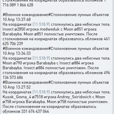
716 089 1 866 628
#Военное командование#Столкновение лунных объектов
10 Апр 13:37:48
На координатах
[11:518:9]
столкнулись два небесных тела.
Insect ⌀2850 игрока medweduk с Moon ⌀851 игрока
Barabayba. Moon ⌀851 полностью уничтожен. После
столкновения на коориднатах образовалось обломков 461
625 706 239
#Военное командование#Столкновение лунных объектов
10 Апр 13:34:33
На координатах
[11:518:9]
столкнулись два небесных тела.
Moon ⌀790 игрока Barabayba с Insect ⌀884 игрока
Barabayba. Insect ⌀884 полностью уничтожен. После
столкновения на коориднатах образовалось обломков 496
136 573 686
#Военное командование#Столкновение лунных объектов
10 Апр 13:27:52
На координатах
[11:518:9]
столкнулись два небесных тела.
Kusok_Govna_4 ⌀7518 игрока Andrey_Sviridovich с Moon
⌀758 игрока Barabayba. Moon ⌀758 полностью уничтожен.
После столкновения на коориднатах образовалось
обломков 331 674 437 044