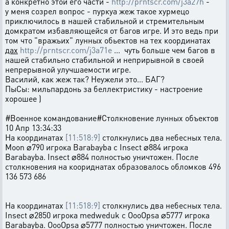
а конкретно этой его части -
http://prntscr.com/j3a27h
-
у меня созрел вопрос - пуркуа жеж такое хурмецо
приключилось в нашей стабильной и стремительным
домкратом избавляющейся от багов игре. И это ведь при
том что "вражьих" лунных обьектов на тех координатах
дах
http://prntscr.com/j3a71e
... чуть больше чем багов в
нашей стабильно стабильной и неприрывной в своей
непрерывной улучшаемости игре.
Василий, как жеж так? Неужели это... БАГ?
ПыСы: мильпардонь за беллектристику - настроение
хорошее )
#Военное командование#Столкновение лунных объектов
10 Апр 13:34:33
На координатах
[11:518:9]
столкнулись два небесных тела.
Moon ⌀790 игрока Barabayba с Insect ⌀884 игрока
Barabayba. Insect ⌀884 полностью уничтожен. После
столкновения на коориднатах образовалось обломков 496
136 573 686
На координатах
[11:518:9]
столкнулись два небесных тела.
Insect ⌀2850 игрока medweduk с OooOpsa ⌀5777 игрока
Barabayba. OooOpsa ⌀5777 полностью уничтожен. После