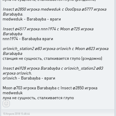
Insect ⌀2850 игрока medweduk с OooOpsa ⌀5777 игрока
Barabayba.
medweduk - Barabayba - враги
Insect ⌀4517 игрока nnn1974 с Moon ⌀725 игрока
Barabayba
nnn1974 - Barabayba враги
orlovich_station2 ⌀83 игрока orlovich с Moon ⌀823 игрока
Barabayba
станция не сущность, сталкивается глупо (рэндомно)
Insect ⌀4928 игрока Barabayba с orlovich_station2 ⌀83
игрока orlovich.
orlovich - Barabayba - враги
Moon ⌀703 игрока Barabayba с Insect ⌀2850 игрока
medweduk
луна не сущность, сталкивается глупо
10 Апреля 2018 15:48:44