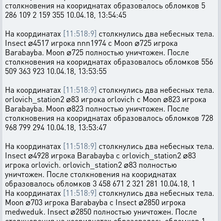
столкновения на коориднатах образовалось обломков 5
286 109 2 159 355 10.04.18, 13:54:45
На координатах
[11:518:9]
столкнулись два небесных тела.
Insect ⌀4517 игрока nnn1974 с Moon ⌀725 игрока
Barabayba. Moon ⌀725 полностью уничтожен. После
столкновения на коориднатах образовалось обломков 556
509 363 923 10.04.18, 13:53:55
На координатах
[11:518:9]
столкнулись два небесных тела.
orlovich_station2 ⌀83 игрока orlovich с Moon ⌀823 игрока
Barabayba. Moon ⌀823 полностью уничтожен. После
столкновения на коориднатах образовалось обломков 728
968 799 294 10.04.18, 13:53:47
На координатах
[11:518:9]
столкнулись два небесных тела.
Insect ⌀4928 игрока Barabayba с orlovich_station2 ⌀83
игрока orlovich. orlovich_station2 ⌀83 полностью
уничтожен. После столкновения на коориднатах
образовалось обломков 3 458 671 2 321 281 10.04.18, 1
На координатах
[11:518:9]
столкнулись два небесных тела.
Moon ⌀703 игрока Barabayba с Insect ⌀2850 игрока
medweduk. Insect ⌀2850 полностью уничтожен. После
столкновения на коориднатах образовалось обломков 1