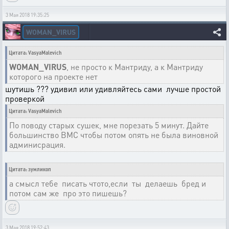
3 Мая 2018 19:35:25
WOMAN_VIRUS
Цитата: VasyaMalevich
WOMAN_VIRUS
, не просто к Мантриду, а к Мантриду
которого на проекте нет
шутишь ??? удивил или удивляйтесь сами лучше простой
проверкой
Цитата: VasyaMalevich
По поводу старых сушек, мне порезать 5 минут. Дайте
большинство ВМС чтобы потом опять не была виновной
админисрация.
Цитата: зумликоп
а смысл тебе писать чтото,если ты делаешь бред и
потом сам же про это пишешь?
3 Мая 2018 19:52:43