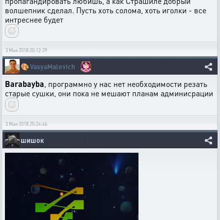
пропагандировать любишь, а как Страшиле добрый
волшепник сделал. Пусть хоть солома, хоть иголки - все
интреснее будет
3 Мая 2018 20:12:29
🎨
VasyaMalevich
Barabayba
, программно у нас нет необходимости резать
старые сушки, они пока не мешают планам админисрации
3 Мая 2018 20:24:46
шишок