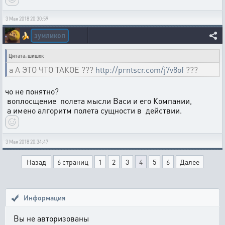
3 Мая 2018 20:30:59
зумликоп
🍌
Цитата: шишок
а А ЭТО ЧТО ТАКОЕ ???
http://prntscr.com/j7v8of
???
чо не понятно?
воплосщение полета мысли Васи и его Компании,
а имено алгоритм полета сущности в действии.
3 Мая 2018 20:34:47
Назад
6 страниц
1
2
3
4
5
6
Далее
Информация
Вы не авторизованы