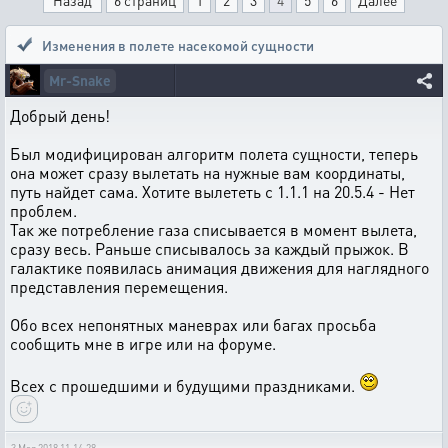
Назад
6 страниц
1
2
3
4
5
6
Далее
Изменения в полете насекомой сущности
Mr-Snake
Добрый день!
Был модифицирован алгоритм полета сущности, теперь
она может сразу вылетать на нужные вам координаты,
путь найдет сама. Хотите вылететь с 1.1.1 на 20.5.4 - Нет
проблем.
Так же потребление газа списывается в момент вылета,
сразу весь. Раньше списывалось за каждый прыжок. В
галактике появилась анимация движения для наглядного
представления перемещения.
Обо всех непонятных маневрах или багах просьба
сообщить мне в игре или на форуме.
Всех с прошедшими и будущими праздниками.