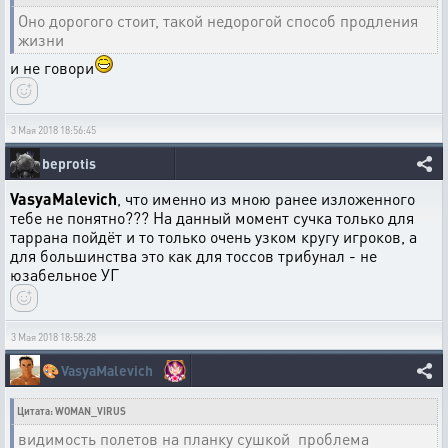
Оно дорогого стоит, такой недорогой способ продления
жизни
и не говори
3 Мая 2018 18:56:45
beprotis
VasyaMalevich
, что именно из мною ранее изложенного
тебе не понятно??? На данный момент сучка только для
таррана пойдёт и то только очень узком кругу игроков, а
для большинства это как для тоссов трибунал - не
юзабельное УГ
3 Мая 2018 18:58:28
🎨
VasyaMalevich
Цитата: WOMAN_VIRUS
видимость полетов на планку сушкой проблема