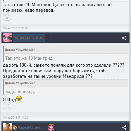
Так это же 10 Мантрид. Далее что вы написали я не
понимаю, надо перевод.
3 Мая 2018 19:04:02
WOMAN_VIRUS
Цитата: VasyaMalevich
Так это же 10 Мантрид
да хоть 100-й, сами то поняли для кого это сделали ?????
Предлагаете новичкам пару лет барыжить, чтоб
заработать на такие уровни Мандрида ???
Цитата: VasyaMalevich
надо перевод.
500 хд
3 Мая 2018 19:14:34
🎨
VasyaMalevich