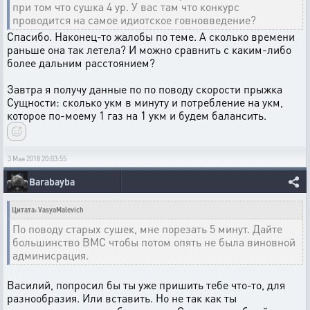
при том что сушка 4 ур. У вас там что конкурс
проводится на самое идиотское говновведение?
Спасибо. Наконец-то жалобы по теме. А сколько времени
раньше она так летела? И можно сравнить с каким-либо
более дальним расстоянием?
Завтра я получу данные по по поводу скорости прыжка
Сущности: сколько укм в минуту и потребление на укм,
которое по-моему 1 газ на 1 укм и будем балансить.
3 Мая 2018 20:03:55
Barabayba
Цитата: VasyaMalevich
По поводу старых сушек, мне порезать 5 минут. Дайте
большинство ВМС чтобы потом опять не была виновной
админисрация.
Василий, попросил бы ты уже пришить тебе что-то, для
разнообразия. Или вставить. Но не так как ты