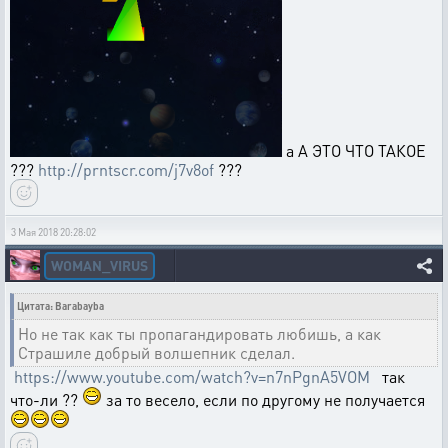
а А ЭТО ЧТО ТАКОЕ
???
http://prntscr.com/j7v8of
???
3 Мая 2018 20:28:02
WOMAN_VIRUS
Цитата: Barabayba
Но не так как ты пропагандировать любишь, а как
Страшиле добрый волшепник сделал.
https://www.youtube.com/watch?v=n7nPgnA5VOM
так
что-ли ??
за то весело, если по другому не получается