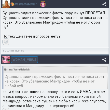
🎨
VasyaMalevich
Сущность видит вражеские флоты пару минут ПРОЛЕТАЯ.
Сущность видит вражеские флоты постоянно пока стоит на
корах. Это убалансено Мантридом чтобы не мог любой
нуб.
По текущей теме вопросов нету?
3 Мая 2018 19:21:05
WOMAN_VIRUS
Цитата: VasyaMalevich
Сущность видит вражеские флоты постоянно пока стоит
на корах. Это убалансено Мантридом чтобы не мог
любой нуб.
если флоты летящие на планку - это и есть ИМБА , в этом
и весь вопрос , ненормально это, балансьте хоть папой
Мандрида, остановка сушек на любые коры уже глупость,
а привязка к Мандриду - сверхперегиб ...