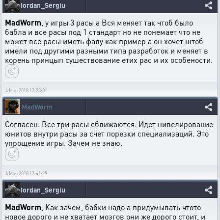
Iordan_Sergiu
MadWorm
, у игры 3 расы а Вся меняет так чтоб было
бабла и все расы под 1 стандарт но не понемает что не
может все расы иметь фалу как пример а он хочет штоб
имели под другими разными типа разработок и меняет в
корень принцып сушествование етих рас и их особености.
4 Мая 2018 13:28:01
MadWorm
Согласен. Все три расы сближаются. Идет нивелирование
юнитов внутри расы за счет порезки специализаций. Это
упрощение игры. Зачем не знаю.
4 Мая 2018 13:41:29
Iordan_Sergiu
MadWorm
, Как зачем, бабки надо а придумывать чтото
новое дорого и не хватает мозгов они же дорого стоит, и