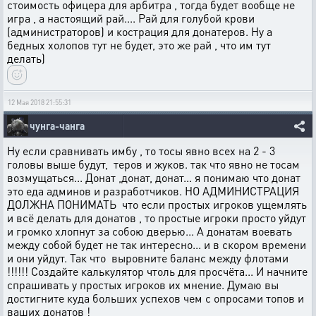
стоимость офицера для арбитра , тогда будет вообще не
игра , а настоящий рай.... Рай для голубой крови
(администраторов) и кострация для донатеров. Ну а
бедных холопов тут не будет, это же рай , что им тут
делать)
12 Мая 2018 21:55:31
чунга-чанга
Ну если сравнивать имбу , то тосы явно всех на 2 - 3
головы выше будут, теров и жуков. так что явно не тосам
возмущаться... Донат ,донат, донат... я понимаю что донат
это еда админов и разработчиков. НО АДМИНИСТРАЦИЯ
ДОЛЖНА ПОНИМАТЬ что если простых игроков ущемлять
и всё делать для донатов , то простые игроки просто уйдут
и громко хлопнут за собою дверью... А донатам воевать
между собой будет не так интересно... и в скором времени
и они уйдут. Так что выровните баланс между флотами
!!!!!! Создайте калькулятор чтоль для просчёта... И начните
спрашивать у простых игроков их мнение. Думаю вы
достигните куда больших успехов чем с опросами топов и
ваших донатов !