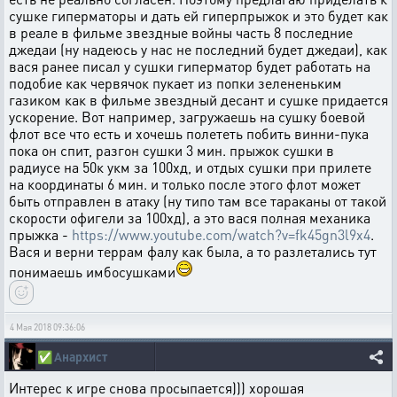
сушке гиперматоры и дать ей гиперпрыжок и это будет как
в реале в фильме звездные войны часть 8 последние
джедаи (ну надеюсь у нас не последний будет джедаи), как
вася ранее писал у сушки гиперматор будет работать на
подобие как червячок пукает из попки зелененьким
газиком как в фильме звездный десант и сушке придается
ускорение. Вот например, загружаешь на сушку боевой
флот все что есть и хочешь полететь побить винни-пука
пока он спит, разгон сушки 3 мин. прыжок сушки в
радиусе на 50к укм за 100хд, и отдых сушки при прилете
на координаты 6 мин. и только после этого флот может
быть отправлен в атаку (ну типо там все тараканы от такой
скорости офигели за 100хд), а это вася полная механика
прыжка -
https://www.youtube.com/watch?v=fk45gn3l9x4
.
Вася и верни террам фалу как была, а то разлетались тут
понимаешь имбосушками
4 Мая 2018 09:36:06
✅
Анархист
Интерес к игре снова просыпается))) хорошая