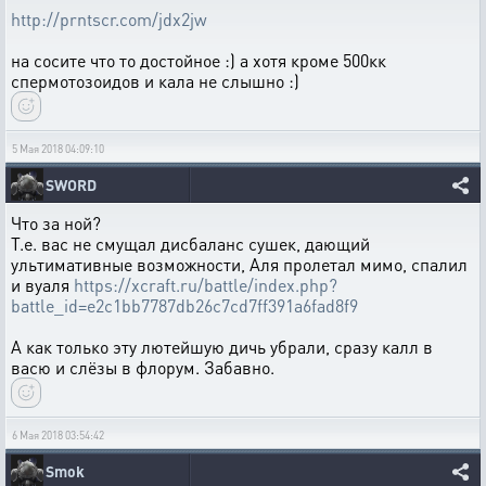
http://prntscr.com/jdx2jw
на сосите что то достойное :) а хотя кроме 500кк
спермотозоидов и кала не слышно :)
5 Мая 2018 04:09:10
SWORD
Что за ной?
Т.е. вас не смущал дисбаланс сушек, дающий
ультимативные возможности, Аля пролетал мимо, спалил
и вуаля
https://xcraft.ru/battle/index.php?
battle_id=e2c1bb7787db26c7cd7ff391a6fad8f9
А как только эту лютейшую дичь убрали, сразу калл в
васю и слёзы в флорум. Забавно.
6 Мая 2018 03:54:42
Smok