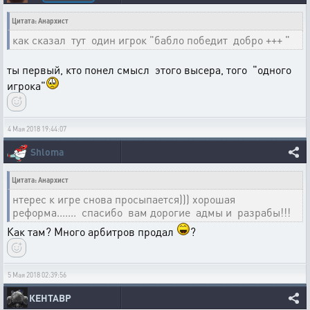
Цитата: Анархист
как сказал тут один игрок "бабло победит добро +++ "
ты первый, кто понел смысл этого высера, того "одного
игрока"
4 Мая 2018 19:44:07
Shloma
Цитата: Анархист
нтерес к игре снова просыпается))) хорошая
реформа....... спасибо вам дорогие адмы и разрабы!!!
Как там? Много арбитров продал
?
5 Мая 2018 02:39:56
КЕНТАВР