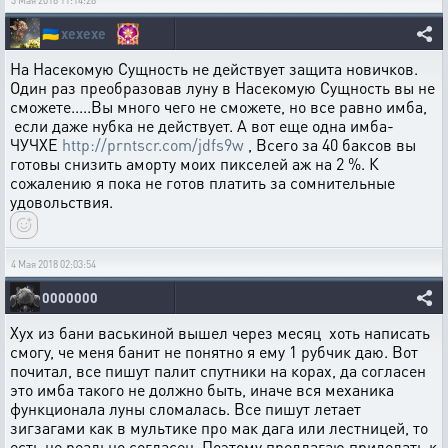
3 Мая 2018 11:14:28
🇺🇦
xexexe
На Насекомую Сущность не действует защита новичков.
Один раз преобразовав луну в Насекомую Сущность вы не
сможете.....Вы много чего не сможете, но все равно имба,
если даже нубка не действует. А вот еще одна имба-
ЧУЧХЕ
http://prntscr.com/jdfs9w
, Всего за 40 баксов вы
готовы снизить аморту моих пикселей аж на 2 %. К
сожалению я пока не готов платить за сомнительные
удовольствия.
4 Мая 2018 02:03:54
0000000
Хух из бани васькиной вышел через месяц хоть написать
смогу, че меня банит не понятно я ему 1 рубчик даю. Вот
почитал, все пишут палит спутники на корах, да согласен
это имба такого не должно быть, иначе вся механика
функционала луны сломалась. Все пишут летает
зигзагами как в мультике про мак дага или лестницей, то
есть не реально согласен. Поэтому предлагаю приделать к