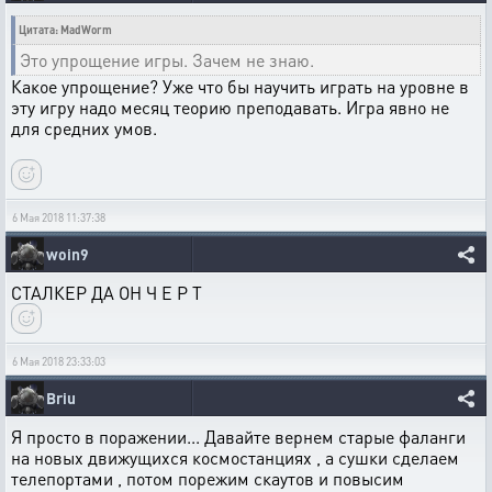
Цитата: MadWorm
Это упрощение игры. Зачем не знаю.
Какое упрощение? Уже что бы научить играть на уровне в
эту игру надо месяц теорию преподавать. Игра явно не
для средних умов.
6 Мая 2018 11:37:38
woin9
СТАЛКЕР ДА ОН Ч Е Р Т
6 Мая 2018 23:33:03
Briu
Я просто в поражении... Давайте вернем старые фаланги
на новых движущихся космостанциях , а сушки сделаем
телепортами , потом порежим скаутов и повысим