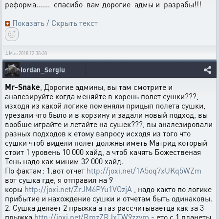
реформа....... спасибо вам дорогие адмы и разрабы!!!
Показать / Скрыть текст
4 Мая 2018 12:38:30
Iordan_Sergiu
Mr-Snake
, Дорогие админы, вы там смотрите и
аналезируйте когда меняйте в корень полет сушки???,
изходя из какой логике поменяли прицып полета сушки,
урезали что было и в корзину и задали новый подход, вы
вообше играйте и летайте на сушек???, вы аналезировали
разных подходов к етому вапросу исходя из того что
сушки чтоб видели полет должны иметь Матрид который
стоит 1 уровень 10 000 хайд, а чтоб качять Божественая
Тень надо как миним 32 000 хайд.
По фактам: 1.вот отчет
http://joxi.net/1A5oq7xUKq5WZm
вот сушка где, я отправил на 9
коры
http://joxi.net/ZrJM6PYu1VOzjA
, надо както по логике
прибытие и нахождение сушки и отчетам быть одинаковы.
2. Сушка делает 2 прыжка а газ рассчитываетца как за 3
прыжка
http://joxi.net/RmzZRJxTW9zzym
- ето с 1 планеты