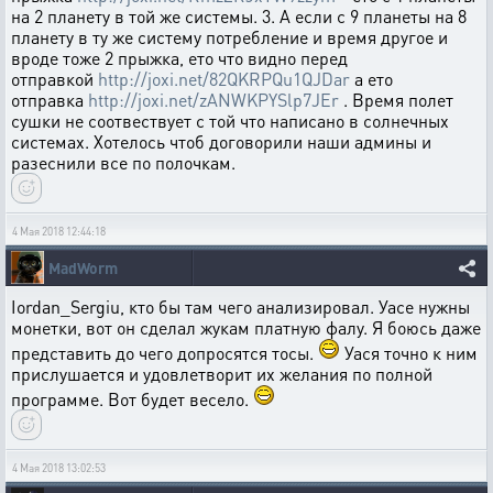
на 2 планету в той же системы. 3. А если с 9 планеты на 8
планету в ту же систему потребление и время другое и
вроде тоже 2 прыжка, ето что видно перед
отправкой
http://joxi.net/82QKRPQu1QJDar
а ето
отправка
http://joxi.net/zANWKPYSlp7JEr
. Время полет
сушки не соотвествует с той что написано в солнечных
системах. Хотелось чтоб договорили наши админы и
разеснили все по полочкам.
4 Мая 2018 12:44:18
MadWorm
Iordan_Sergiu, кто бы там чего анализировал. Уасе нужны
монетки, вот он сделал жукам платную фалу. Я боюсь даже
представить до чего допросятся тосы.
Уася точно к ним
прислушается и удовлетворит их желания по полной
программе. Вот будет весело.
4 Мая 2018 13:02:53