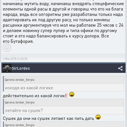
начинаеш мутить воду, начинаеш внедрять спецефические
елементы одной расы в другой и говориш что ето на блага
народа, ведь все олгоритмы уже разработаны только надо
адаптировать их под другую расу, но только меняеш
расценки аргументируя что мол мы работаем 25 чясов с 24
и делаем новинку супер пупер и типа офики по другому
стоят и ето надо балансировать к курсу долора. Все
ето Бутафория.
4 Мая 2018 14:33:30
SirLordex
Цитата: Iordan_Sergiu
изходя из какой логике
действительно из какой логик
Е
Цитата: Iordan_Sergiu
летайте на сушек?
Сушек да они на сушек летают как пить дать
Цитата: Iordan_Sergiu