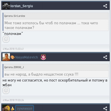
Iordan_Sergiu
Цитата: SirLordex
Мне тоже хотелось бы чтоб по полачкам ... тока чито
такое полачкам?
"полочкам"
4 Мая 2018 15:03:41
🎨
VasyaMalevich
Цитата: ZORGG_J
вы не народ, а быдло нещастное ссука !!!
не могу не согласится, но пост оскорбительный и потому в
ж
бан
4 Мая 2018 19:03:24
зумликоп
🍌