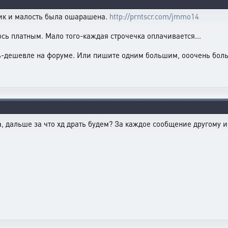
тик и малость была ошарашена.
http://prntscr.com/jmmo14
сь платным. Мало того-каждая строчечка оплачивается...
ть-дешевле на форуме. Или пишите одним большим, ооочень боль
а, дальше за что хд драть будем? За каждое сообщение другому 