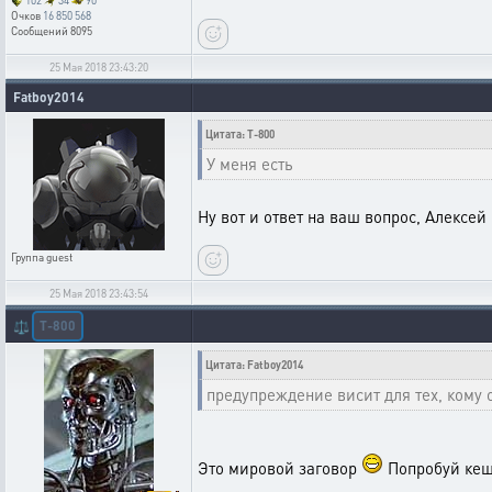
102
34
90
Очков
16 850 568
Сообщений
8095
25 Мая 2018 23:43:20
Fatboy2014
Цитата: T-800
У меня есть
Ну вот и ответ на ваш вопрос, Алексей
Группа
guest
25 Мая 2018 23:43:54
T-800
⚖️
Цитата: Fatboy2014
предупреждение висит для тех, кому 
Это мировой заговор
Попробуй кеш 