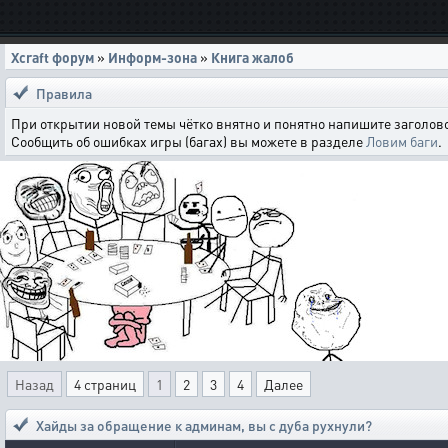
Xcraft форум
»
Информ-зона
»
Книга жалоб
Правила
При открытии новой темы чётко внятно и понятно напишите заголово
Сообщить об ошибках игры (багах) вы можете в разделе
Ловим баги
.
Назад
4 страниц
1
2
3
4
Далее
Хайды за обращение к админам
,
вы с дуба рухнули?