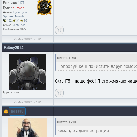
Репутация
1171
Группа
humans
Альянс
Cyberdyne
Systems Models
102
34
90
Очков
16 850 568
Сообщений
8095
25 Мая 2018 23:45:06
Fatboy2014
Цитата: T-800
Попробуй кеш почистить вдруг помож
Ctrl+F5 - наше фсё! Я его жмякаю чащ
Группа
guest
25 Мая 2018 23:46:06
вова88
🌼
Цитата: T-800
команде администрации