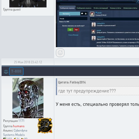
Группа
guest
25 Мая 2018 23:42:12
T-800
⚖️
Цитата: Fatboy2014
где тут предупреждение???
У меня есть, специально проверял толь
Репутация
1171
Группа
humans
Альянс
Cyberdyne
Systems Models