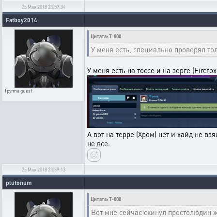
25 Мая 2018 23:57:34
Fatboy2014
Цитата: T-800
У меня есть, специально проверял тол
У меня есть на тоссе и на зерге (Firefox 
Группа
guest
А вот на терре (Хром) нет и хайд не в
не все.
25 Мая 2018 23:59:13
plutonum
Цитата: T-800
Вот мне сейчас скинул простолюдин 