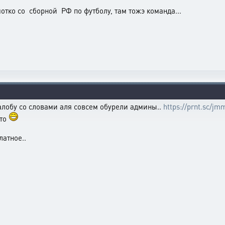
отко со сборной РФ по футболу, там тожэ команда...
алобу со словами аля совсем обурели админы..
https://prnt.sc/j
сто
латное..