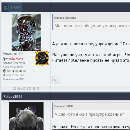
T-800
⚖️
Цитата: Соне4ко
Мое личное сообщение умнику оказа
А для кого висит предупреждение? Ст
Вас упорно учат читать в этой игре.. 
Репутация
1171
Группа
humans
читаете? Желание писать не читая это
Альянс
Cyberdyne
Systems Models
102
34
90
Очков
16 850 568
Сообщений
8095
25 Мая 2018 23:38:33
Fatboy2014
Цитата: T-800
А для кого висит предупреждение?
Не знаю. Но не для простых игроков су