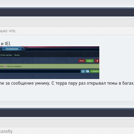
ько что.
и IE).
зяли за сообщение умнику. С терра пару раз открывал темы в бага
жалобу