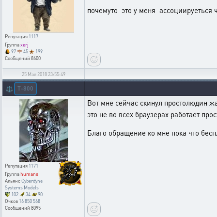
почемуто это у меня ассоциируеться ч
Репутация
1117
Группа
xerj
97
45
199
Сообщений
8600
25 Мая 2018 23:55:49
T-800
⚖️
Вот мне сейчас скинул простолюдин ж
это не во всех браузерах работает про
Благо обращение ко мне пока что бесп
Репутация
1171
Группа
humans
Альянс
Cyberdyne
Systems Models
102
34
90
Очков
16 850 568
Сообщений
8095