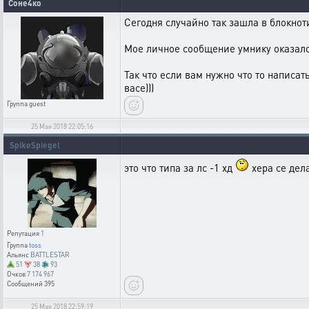
Соне4ко
Сегодня случайно так зашла в блокно
Мое личное сообщение умнику оказало
Так что если вам нужно что то написа
васе)))
Группа
guest
25 Мая 2018 22:05:16
SpikeSpiegel
это что типа за лс -1 хд
хера се дел
Репутация
1
Группа
toss
Альянс
BATTLESTAR
51
38
93
Очков
7 174 967
Сообщений
395
25 Мая 2018 22:59:19