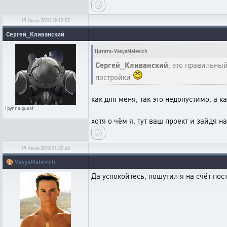
19 Июля 2018 19:12:57
Сергей_Кливанский
Цитата: VasyaMalevich
Сергей_Кливанский
, это правильны
постройки
как для меня, так это недопустимо, а к
Группа
guest
хотя о чём я, тут ваш проект и зайдя 
19 Июля 2018 21:32:45
🎨
VasyaMalevich
Да успокойтесь, пошутил я на счёт пос