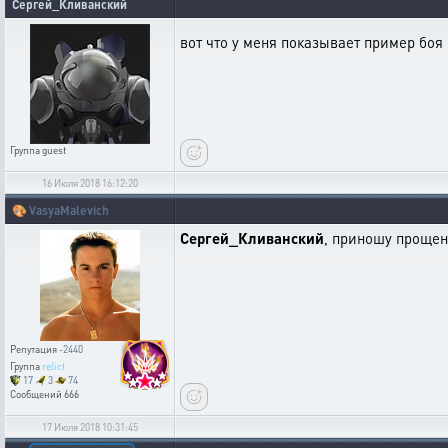
Сергей_Кливанский
вот что у меня показывает пример боя
Группа
guest
16 Июля 2018 16:12:20
🎨
VasyaMalevich
Сергей_Кливанский
, приношу прощен
Репутация
-2440
Группа
relict
17
3
74
Сообщений
666
17 Июля 2018 10:31:45