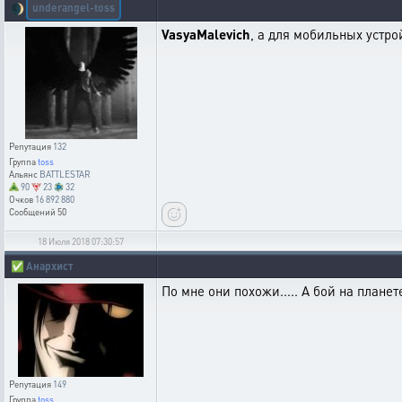
underangel-toss
🌒
VasyaMalevich
, а для мобильных устро
Репутация
132
Группа
toss
Альянс
BATTLESTAR
90
23
32
Очков
16 892 880
Сообщений
50
18 Июля 2018 07:30:57
✅
Анархист
По мне они похожи..... А бой на планет
Репутация
149
Группа
toss