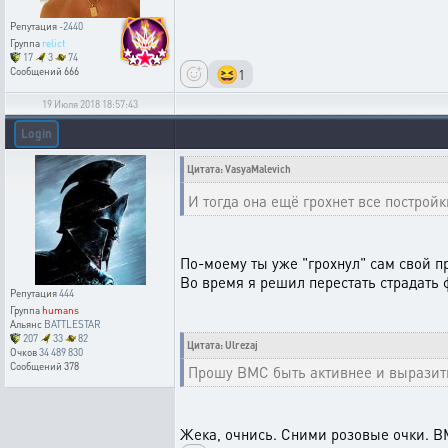
Репутация
-2440
Группа
relict
17
3
74
😆
1
Сообщений
666
19 Июля 2018 18:57:43
Login
Цитата: VasyaMalevich
И тогда она ещё грохнет все построй
По-моему ты уже "грохнул" сам свой пр
Во время я решил перестать страдать ф
Репутация
444
Группа
humans
Альянс
BATTLESTAR
207
33
82
Цитата: Ulrezaj
Очков
34 489 830
Сообщений
378
Прошу ВМС быть активнее и выразить
Жека, очнись. Сними розовые очки. ВМ