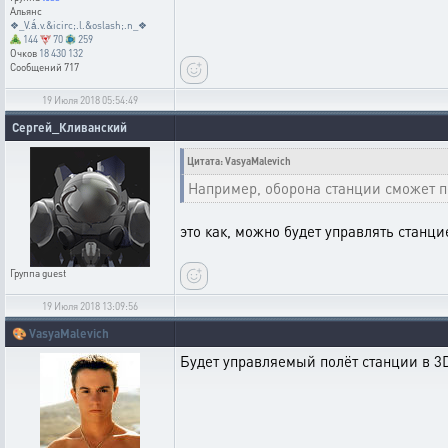
Альянс
❖_V.ǻ.v.&icirc;.l.&oslash;.n_❖
144
70
259
Очков
18 430 132
Сообщений
717
19 Июля 2018 05:54:49
Сергей_Кливанский
Цитата: VasyaMalevich
Например, оборона станции сможет пе
это как, можно будет управлять станц
Группа
guest
19 Июля 2018 13:09:56
🎨
VasyaMalevich
Будет управляемый полёт станции в 3D