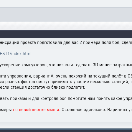
исрация проекта подготовила для вас 2 примера поля боя, сдел
/TEST1/index.html
скорение компуктеров, что позволит сделать 3D менее затратны
нта управления, вариант А, очень похожий на текущий полёт в Об
о разных флотов смогут принимать участие несколько станций, 
если станция достаточно близко подлетит.
вать приказы и для контроля боя помогите нам понять какое упр
камеры
по левой кнопке мыши
. Остальное одинаково. Варианты у