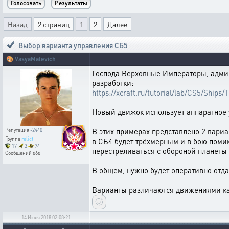
Назад
2 страниц
1
2
Далее
Выбор варианта управления СБ5
🎨
VasyaMalevich
Господа Верховные Императоры, админ
разработки:
https://xcraft.ru/tutorial/lab/CS5/Ships
Новый движок использует аппаратное у
В этих примерах представлено 2 вариа
Репутация
-2440
Группа
relict
в СБ4 будет трёхмерным и в бою помим
17
3
74
перестреливаться с обороной планеты 
Сообщений
666
В общем, нужно будет оперативно отда
Варианты различаются движениями 
14 Июля 2018 02:08:21