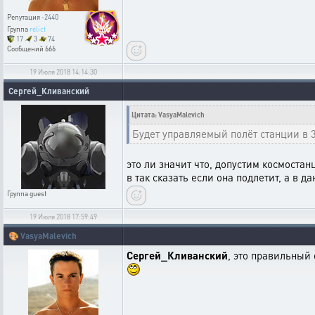
Репутация
-2440
Группа
relict
17
3
74
Сообщений
666
19 Июля 2018 14:14:30
Сергей_Кливанский
Цитата: VasyaMalevich
Будет управляемый полёт станции в 3
это ли значит что, допустим космостан
в так сказать если она подлетит, а в д
Группа
guest
19 Июля 2018 17:59:49
🎨
VasyaMalevich
Сергей_Кливанский
, это правильный