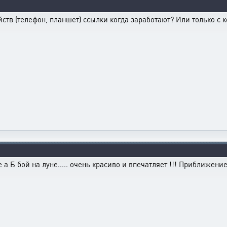
йств (телефон, планшет) ссылки когда заработают? Или только с
е а Б бой на луне..... очень красиво и впечатляет !!! Приближение