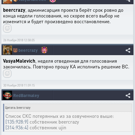
beercrazy
, админисарция проекта берёт срок ровно до
конца недели голосования, но скорее всего выбор не
изменится и будет произведено восстановление.
26 Ноября 2018 12:58:05
🐻
beercrazy
VasyaMalevich
, неделя отведенная для голосования
закончилась. Повторно прошу КА исполнить решение ВС.
30 Ноября 2018 11:59:15
RedBarmaley
Цитата: beercrazy
Список СКС потерянных из за озвученного выше:
[135:928:9]
собственник beercrazy
[314:936:4]
собственник ujin