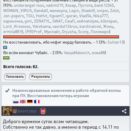
(93%:
underangel-toss
,
vadim219
,
Хокар
,
Пустота
,
bank12345
,
WOMAN_VIRUS
,
Gandalf
,
малекула
,
Login
,
Shadoff
,
sniper
,
Zolot
,
Jon-popers
,
TGU
,
Hothit
,
figvam7
,
igoran
,
Vlad54
,
Nika777
,
кариночка
,
gint
,
ZERATYL
,
SWAT
,
СваП
,
eeAnatolyee
,
k0stepan
,
Lord_Krovosos
,
Yokohama
,
vasidol124rus
,
kardinalred
,
Жнец
,
ermila8818
,
|PR|PreF
,
Мунлайт
,
Drjusha
,
Scorp
,
Полемарх
)
Не восстанавливать, ибо нефиг морду баловать. - 1 (3%:
Sultan13
)
Во всём виноват Чубайс. - 2 (5%:
VasyaMalevich
,
вова88
)
Всего голосов: 82.
Неанонсированные изменения в работе обратной волны
при ПУ
,
Восстановления потерь игрокам
🐻
beercrazy
Доброго времени суток всем читающим.
Собственно не так давно, а именно в период с 14.11 по