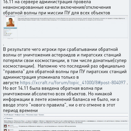
16.11 на сервере администрация провела
неанонсированные качели включения/отключения
обратной волны при миссии ПУ для всех объектов
.
В результате чего игроки при срабатывании обратной
волны от уничтожения астероидов и пиратских станций
потеряли свои космостанции, в том числе донатные(супер
космостанции). Напомню что последний раз официально
"правила" для обратной волны при ПУ пиратских станций
администрация упоминала только в
августе
https://xcraft.ru/forum/topic_41000/8#post-804097
.
Но вот 14.11 была введена обратная волна при
уничтожении абсолютно всех объектов. Но никакой
информации в ленте изменений баланса не было, ни о
вводе этого "нового правила", ни о его отмене в этот
период времени