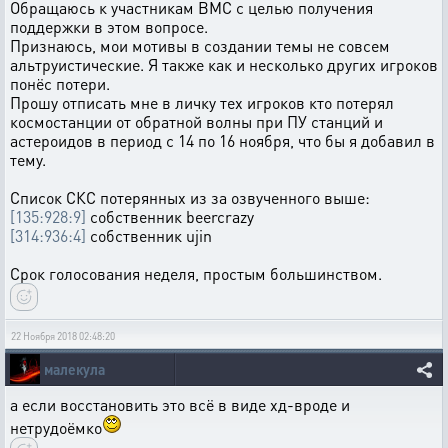
Обращаюсь к участникам ВМС с целью получения
поддержки в этом вопросе.
Признаюсь, мои мотивы в создании темы не совсем
альтруистические. Я также как и несколько других игроков
понёс потери.
Прошу отписать мне в личку тех игроков кто потерял
космостанции от обратной волны при ПУ станций и
астероидов в период с 14 по 16 ноября, что бы я добавил в
тему.
Список СКС потерянных из за озвученного выше:
[135:928:9]
собственник beercrazy
[314:936:4]
собственник ujin
Срок голосования неделя, простым большинством.
22 Ноября 2018 02:48:20
малекула
а если восстановить это всё в виде хд-вроде и
нетрудоёмко