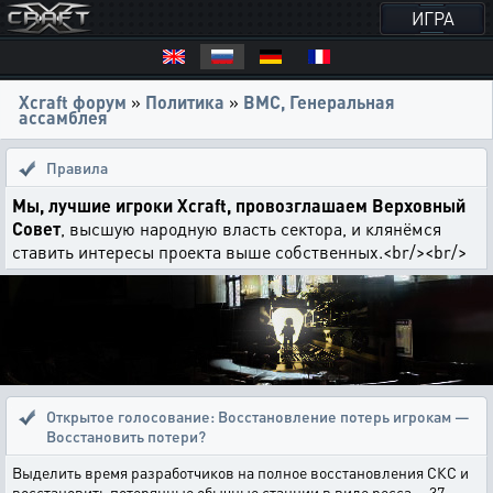
ИГРА
Xcraft форум
»
Политика
»
ВМС, Генеральная
ассамблея
Правила
Мы, лучшие игроки Xcraft, провозглашаем Верховный
Совет
, высшую народную власть сектора, и клянёмся
ставить интересы проекта выше собственных.<br/><br/>
Открытое голосование:
Восстановление потерь игрокам —
Восстановить потери?
Выделить время разработчиков на полное восстановления СКС и
восстановить потерянные обычные станции в виде ресса. - 37