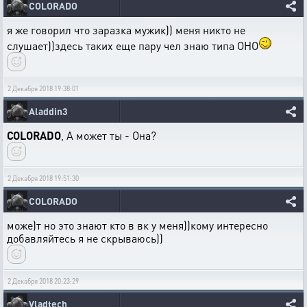
COLORADO
я же говорил что заразка мужик)) меня никто не
слушает))здесь таких еще пару чел знаю типа ОНО
2 Декабря 2018 19:38:01
Aladdin3
COLORADO
, А может ты - Она?
2 Декабря 2018 19:51:30
COLORADO
може)т но это знают кто в вк у меня))кому интересно
добавляйтесь я не скрываюсь))
2 Декабря 2018 20:23:29
Vladtech