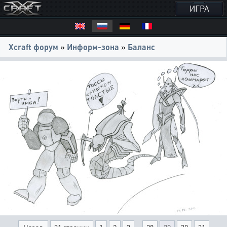
ИГРА
Xcraft форум
»
Информ-зона
»
Баланс
...