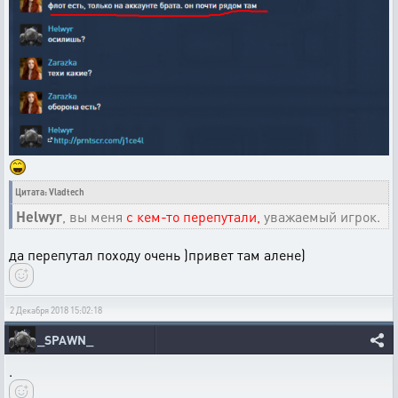
Цитата: Vladtech
Helwyr
, вы меня
с кем-то перепутали,
уважаемый игрок.
да перепутал походу очень )привет там алене)
2 Декабря 2018 15:02:18
_SPAWN_
.