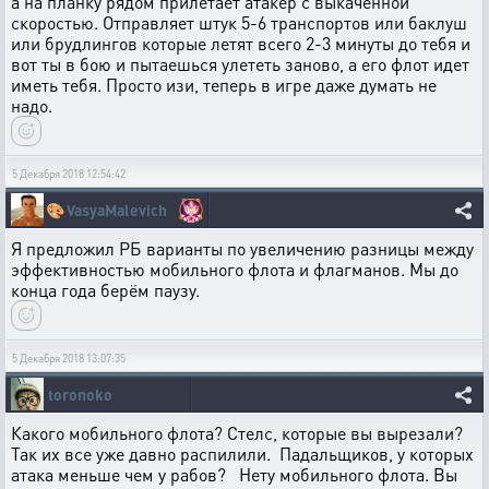
а на планку рядом прилетает атакер с выкаченной
скоростью. Отправляет штук 5-6 транспортов или баклуш
или брудлингов которые летят всего 2-3 минуты до тебя и
вот ты в бою и пытаешься улететь заново, а его флот идет
иметь тебя. Просто изи, теперь в игре даже думать не
надо.
5 Декабря 2018 12:54:42
🎨
VasyaMalevich
Я предложил РБ варианты по увеличению разницы между
эффективностью мобильного флота и флагманов. Мы до
конца года берём паузу.
5 Декабря 2018 13:07:35
toronoko
Какого мобильного флота? Стелс, которые вы вырезали?
Так их все уже давно распилили. Падальщиков, у которых
атака меньше чем у рабов? Нету мобильного флота. Вы