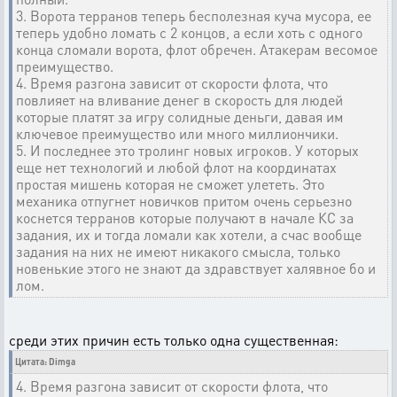
3. Ворота терранов теперь бесполезная куча мусора, ее
теперь удобно ломать с 2 концов, а если хоть с одного
конца сломали ворота, флот обречен. Атакерам весомое
преимущество.
4. Время разгона зависит от скорости флота, что
повлияет на вливание денег в скорость для людей
которые платят за игру солидные деньги, давая им
ключевое преимущество или много миллиончики.
5. И последнее это тролинг новых игроков. У которых
еще нет технологий и любой флот на координатах
простая мишень которая не сможет улететь. Это
механика отпугнет новичков притом очень серьезно
коснется терранов которые получают в начале КС за
задания, их и тогда ломали как хотели, а счас вообще
задания на них не имеют никакого смысла, только
новенькие этого не знают да здравствует халявное бо и
лом.
среди этих причин есть только одна существенная:
Цитата: Dimga
4. Время разгона зависит от скорости флота, что