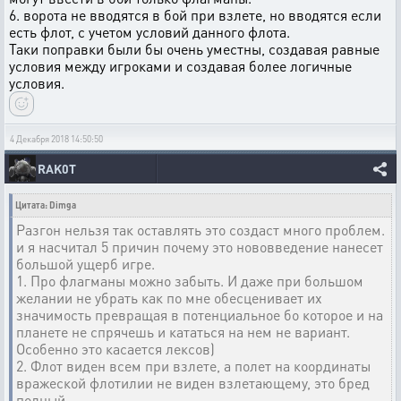
6. ворота не вводятся в бой при взлете, но вводятся если
есть флот, с учетом условий данного флота.
Таки поправки были бы очень уместны, создавая равные
условия между игроками и создавая более логичные
условия.
4 Декабря 2018 14:50:50
RAK0T
Цитата: Dimga
Разгон нельзя так оставлять это создаст много проблем.
и я насчитал 5 причин почему это нововведение нанесет
большой ущерб игре.
1. Про флагманы можно забыть. И даже при большом
желании не убрать как по мне обесценивает их
значимость превращая в потенциальное бо которое и на
планете не спрячешь и кататься на нем не вариант.
Особенно это касается лексов)
2. Флот виден всем при взлете, а полет на координаты
вражеской флотилии не виден взлетающему, это бред
полный.