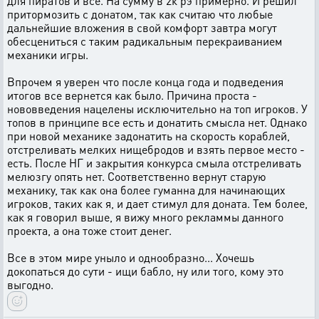
для пиратов и все. На сумму в 2к рэ примерно. И решил
притормозить с донатом, так как считаю что любые
дальнейшие вложения в свой комфорт завтра могут
обесцениться с таким радикальным перекраиванием
механики игры.
Впрочем я уверен что после конца года и подведения
итогов все вернется как было. Причина проста -
нововведения нацелены исключительно на топ игроков. У
топов в принципе все есть и донатить смысла нет. Однако
при новой механике задонатить на скорость кораблей,
отстреливать мелких нищебродов и взять первое место -
есть. После НГ и закрытия конкурса смыла отстреливать
мелюзгу опять нет. Соответственно вернут старую
механику, так как она более гуманна для начинающих
игроков, таких как я, и дает стимул для доната. Тем более,
как я говорил выше, я вижу много рекламмы данного
проекта, а она тоже стоит денег.
Все в этом мире уныло и однообразно... Хочешь
докопаться до сути - ищи бабло, ну или того, кому это
выгодно.