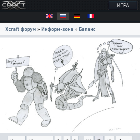
ИГРА
Xcraft форум
»
Информ-зона
»
Баланс
...