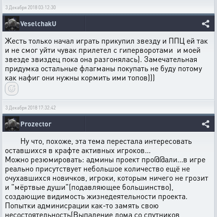
3 Декабря 2018 03:12:30
VeselchakU
Жесть только начал играть прикупил звезду и ППЦ ей так
и не смог уйти чувак прилетел с гиперворотами и моей
звезде звиздец пока она разгонялась). Замечательная
придумка остальные флагманы покупать не буду потому
как нафиг они нужны кормить ими топов)))
3 Декабря 2018 17:32:42
Prozector
Ну что, похоже, эта тема перестала интересовать
оставшихся в крафте активных игроков...
Можно резюмировать: админы проект про@@али...в игре
реально присутствует небольшое количество ещё не
очухавшихся новичков, игроки, которым ничего не грозит
и "мёртвые души"(подавляющее большинство),
создающие видимость жизнедеятельности проекта.
Попытки админисрации как-то замять свою
несостоятельность(Выпадение лома со спутников