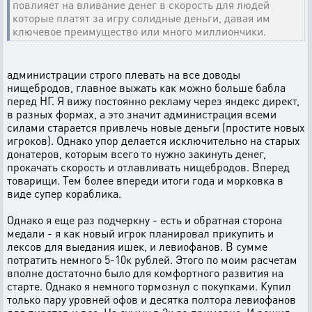
повлияет на вливание денег в скорость для людей
которые платят за игру солидные деньги, давая им
ключевое преимущество или много миллиончики.
администрации строго плевать на все доводы
нищебродов, главное выжать как можно больше бабла
перед НГ. Я вижу постоянно рекламу через яндекс директ,
в разных формах, а это значит администрация всеми
силами старается привлечь новые деньги (простите новых
игроков). Однако упор делается исключительно на старых
донатеров, которым всего то нужно закинуть денег,
прокачать скорость и отлавливать нищебродов. Вперед
товарищи. Тем более впереди итоги года и морковка в
виде супер кораблика.
Однако я еще раз подчеркну - есть и обратная сторона
медали - я как новый игрок планировал прикупить и
лексов для выедания ишек, и левиофанов. В сумме
потратить немного 5-10к рублей. Этого по моим расчетам
вполне достаточно было для комфортного развития на
старте. Однако я немного тормознул с покупками. Купил
только пару уровней офов и десятка полтора левиофанов