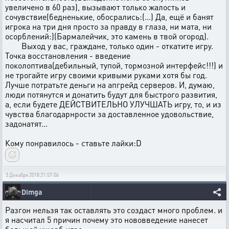
увеличено в 60 раз), вызывают только жалость и
сочувствие(бедненькие, обосрались:(...) Да, ещё и банят
игрока на три дня просто за правду в глаза, ни мата, ни
осорблений:)(Бармалейчик, это камень в твой огород).
Выход у вас, граждане, только один - откатите игру.
Точка восстановления - введение
поколоптива(дебильный, тупой, тормозной интерфейс!!!) и
не трогайте игру своими кривыми руками хотя бы год.
Лучше потратьте деньги на апгрейд серверов. И, думаю,
люди потянутся и донатить будут для быстрого развития,
а, если будете ДЕЙСТВИТЕЛЬНО УЛУЧШАТЬ игру, то, и из
чувства благодарнрости за доставленное удовольствие,
задонатят...
Кому понравилось - ставьте лайки:D
3 Декабря 2018 21:57:06
Dimga
Разгон нельзя так оставлять это создаст много проблем. и
я насчитал 5 причин почему это нововведение нанесет