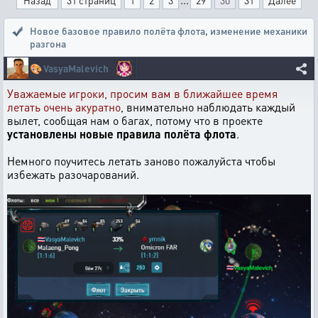
Назад
31 страниц
1
2
3
29
30
31
Далее
Новое базовое правило полёта флота
,
изменение механики
разгона
🎨
VasyaMalevich
Уважаемые игроки, просим вам в ближайшее время
летать очень акуратно
, внимательно наблюдать каждый
вылет, сообщая нам о багах, потому что в проекте
установлены новые правила полёта флота
.
Немного поучитесь летать заново пожалуйста чтобы
избежать разочарований.