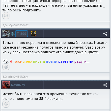
се верно - таких (аптечных одноразовых напальчников
) тут не мало - в надежде что начнут за ними ухаживать _
ти по ресы подгонять
3 Декабря 2018 00:44:12
T-800
⚖️
Тема плавно перешла в выяснение пола Заразки.. Никого
уже новая механика полетов явно не волнует. Зато вот ху
из ху всех настолько волнует что пишут даже в цвете.
P.S.
Я
тоже
умею
писать
всеми
цветами
радуги
...
3 Декабря 2018 01:06:46
NastiNay
может быть вася ввел это временно, точно так же как
было с полетами по 30-40 секунд.