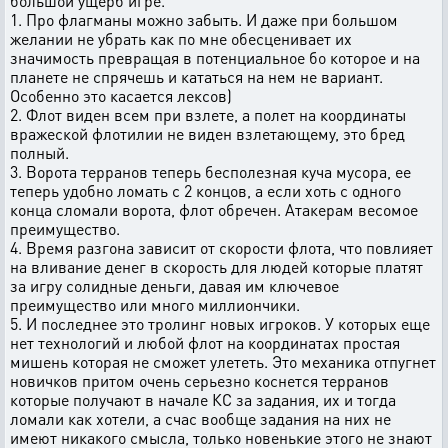
большой ущерб игре.
1. Про флагманы можно забыть. И даже при большом
желании не убрать как по мне обесценивает их
значимость превращая в потенциальное бо которое и на
планете не спрячешь и кататься на нем не вариант.
Особенно это касается лексов)
2. Флот виден всем при взлете, а полет на координаты
вражеской флотилии не виден взлетающему, это бред
полный.
3. Ворота терранов теперь бесполезная куча мусора, ее
теперь удобно ломать с 2 концов, а если хоть с одного
конца сломали ворота, флот обречен. Атакерам весомое
преимущество.
4. Время разгона зависит от скорости флота, что повлияет
на вливание денег в скорость для людей которые платят
за игру солидные деньги, давая им ключевое
преимущество или много миллиончики.
5. И последнее это тролинг новых игроков. У которых еще
нет технологий и любой флот на координатах простая
мишень которая не сможет улететь. Это механика отпугнет
новичков притом очень серьезно коснется терранов
которые получают в начале КС за задания, их и тогда
ломали как хотели, а счас вообще задания на них не
имеют никакого смысла, только новенькие этого не знают