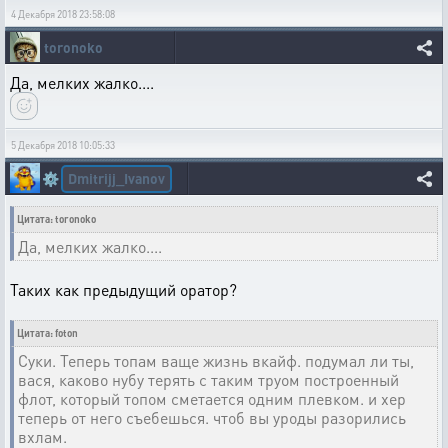
4 Декабря 2018 23:58:08
toronoko
Да, мелких жалко....
5 Декабря 2018 10:05:33
Dmitrijj_Ivanov
⚙️
Цитата: toronoko
Да, мелких жалко....
Таких как предыдущий оратор?
Цитата: foton
Суки. Теперь топам ваще жизнь вкайф. подумал ли ты,
вася, каково нубу терять с таким труом построенный
флот, который топом сметается одним плевком. и хер
теперь от него съебешься. чтоб вы уроды разорились
вхлам.