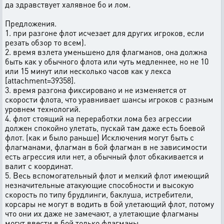
да здравствует халявное бо и лом.
Предложения.
1. при разгоне флот исчезает для других игроков, если
резать обзор то всем).
2. время взлета уменьшено для флагманов, она должна
быть как у обычного флота или чуть медленнее, но не 10
или 15 минут или несколько часов как у лекса
[attachment=39358].
3. время разгона фиксировано и не изменяется от
скорости флота, что уравнивает шансы игроков с разным
уровнем технологий.
4. флот стоящий на переработки лома без агрессии
должен спокойно улетать, пускай там даже есть боевой
флот. (как и было раньше) Исключения могут быть с
флагманами, флагман в бой флагман в не зависимости
есть агрессия или нет, а обычный флот обкакивается и
валит с координат.
5. Весь вспомогательный флот и мелкий флот имеющий
незначительные атакующие способности и высокую
скорость по типу брудлинги, баклуша, истребители,
корсары не могут в водить в бой улетающий флот, потому
что они их даже не замечают, а улетающие флагманы
могут ввести в бой только флагманы.