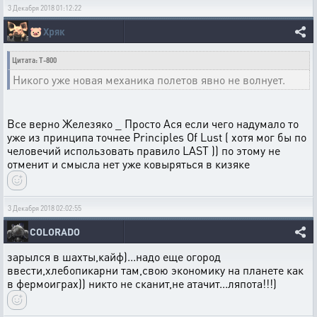
3 Декабря 2018 01:12:22
🐷
Хряк
Цитата: T-800
Никого уже новая механика полетов явно не волнует.
Все верно Железяко _ Просто Ася если чего надумало то
уже из принципа точнее Principles Of Lust ( хотя мог бы по
человечий использовать правило LAST )) по этому не
отменит и смысла нет уже ковыряться в кизяке
3 Декабря 2018 02:02:55
COLORADO
зарылся в шахты,кайф)...надо еще огород
ввести,хлебопикарни там,свою экономику на планете как
в фермоиграх)) никто не сканит,не атачит...ляпота!!!)