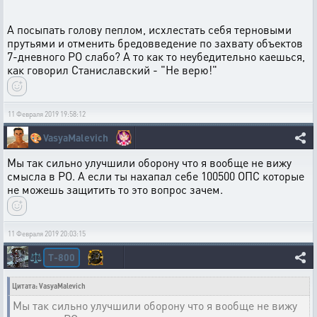
А посыпать голову пеплом, исхлестать себя терновыми
прутьями и отменить бредовведение по захвату объектов
7-дневного РО слабо? А то как то неубедительно каешься,
как говорил Станиславский - "Не верю!"
11 Февраля 2019 19:58:12
🎨
VasyaMalevich
Мы так сильно улучшили оборону что я вообще не вижу
смысла в РО. А если ты нахапал себе 100500 ОПС которые
не можешь защитить то это вопрос зачем.
11 Февраля 2019 20:03:15
T-800
⚖️
Цитата: VasyaMalevich
Мы так сильно улучшили оборону что я вообще не вижу