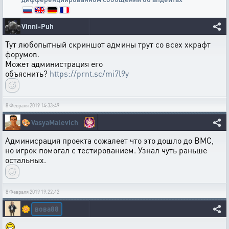
Vinni-Puh
Тут любопытный скриншот админы трут со всех хкрафт
форумов.
Может администрация его
объяснить?
https://prnt.sc/mi7l9y
8 Февраля 2019 14:33:49
🎨
VasyaMalevich
Админисрация проекта сожалеет что это дошло до ВМС,
но игрок помогал с тестированием. Узнал чуть раньше
остальных.
8 Февраля 2019 19:22:42
вова88
🌼