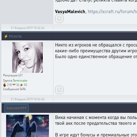
VasyaMalevich
,
https://xcraft.ru/forum/
21 Февраля 2019 10:26:54
⚡
Victoria
Никто из игроков не обращался с прось
какие-либо преимущества другим игро
Было одно единственное обращение от 
Репутация
407
Группа
Terminator
218
36
50
Сообщений
5496
21 Февраля 2019 10:54:56
Valentin999
Вика начиная с момента когда вы польз
твой акк после предательства твоего и
В игре идут бонусы и премиальные это