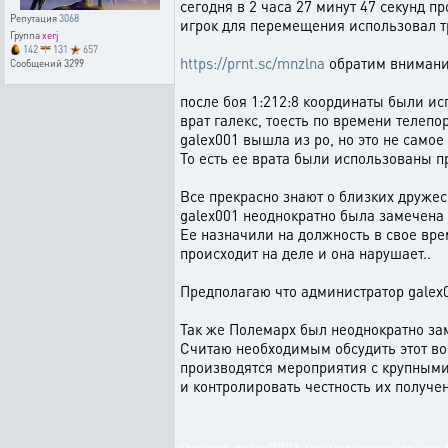
сегодня в 2 часа 27 минут 47 секунд 
Репутация
3068
игрок для перемещения использовал т
Группа
xerj
142
131
657
https://prnt.sc/mnzlna
обратим внимани
Сообщений
3299
после боя 1:212:8 координаты были ис
врат галекс, тоесть по времени телепо
galex001 вышла из ро, но это не самое
То есть ее врата были использованы пр
Все прекрасно знают о близких друже
galex001 неоднократно была замечена 
Ее назначили на должность в свое вре
происходит на деле и она нарушает..
Предполагаю что администратор galex
Так же Полемарх был неоднократно за
Считаю необходимым обсудить этот воп
производятся мероприятия с крупными
и контролировать честность их получен