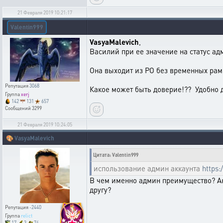
21 Февраля 2019 10:21:17
Valentin999
VasyaMalevich
,
Василий при ее значение на статус адм
Она выходит из РО без временных рамо
Репутация
3068
Какое может быть доверие!?? Удобно д
Группа
xerj
142
131
657
Сообщений
3299
21 Февраля 2019 10:24:05
🎨
VasyaMalevich
Цитата: Valentin999
использование админ аккаунта
https:
В чем именно админ преимущество? Ак
другу?
Репутация
-2440
Группа
relict
17
3
74