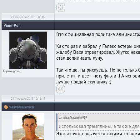
Вангую galex0001 начнет копаться что
21 Февраля 2019 10:00:02
Vinni-Puh
Это официальная политика администр
Как то раз я забрал у Галекс астеры о
жалобу Вася отреагировал. Жутко наказ
стал допиливать луну.
Так что да, ты рискуешь. Но не только 
Группа
guest
прилетит, и все - нету флота :) А ясн
лучше продай скупщику :)
21 Февраля 2019 10:19:11
🎨
VasyaMalevich
Цитата: Valentin999
использовал трамплины, а так же для
Этот акаунт пользуется какими-то ад