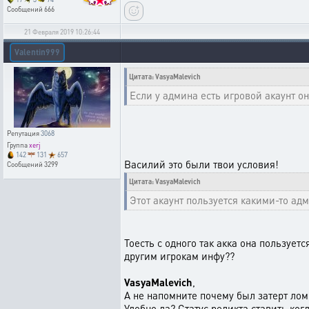
Сообщений
666
21 Февраля 2019 10:26:44
Valentin999
Цитата: VasyaMalevich
Если у админа есть игровой акаунт о
Репутация
3068
Группа
xerj
142
131
657
Василий это были твои условия!
Сообщений
3299
Цитата: VasyaMalevich
Этот акаунт пользуется какими-то а
Тоесть с одного так акка она пользует
другим игрокам инфу??
VasyaMalevich
,
А не напомните почему был затерт лом 
Удобно да? Статус реликта ставить ког