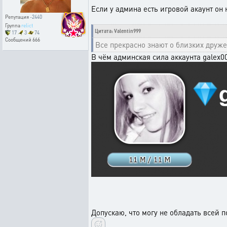
Если у админа есть игровой акаунт он
Репутация
-2440
Группа
relict
Цитата: Valentin999
17
3
74
Сообщений
666
Все прекрасно знают о близких друж
В чём админская сила аккаунта galex00
Допускаю, что могу не обладать всей 