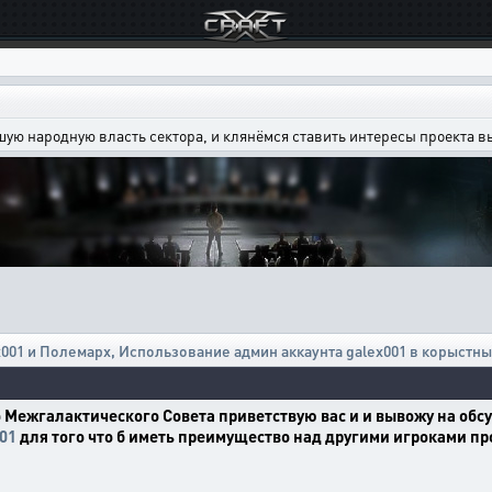
шую народную власть сектора, и клянёмся ставить интересы проекта 
001 и Полемарх
,
Использование админ аккаунта galex001 в корыстны
 Межгалактического Совета приветствую вас и и вывожу на об
001
для того что б иметь преимущество над другими игроками пр