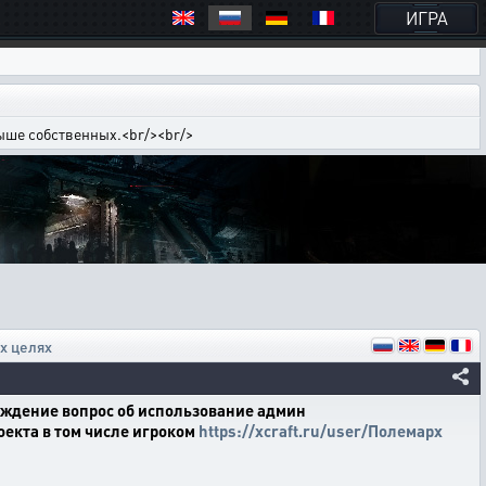
ИГРА
выше собственных.<br/><br/>
х целях
суждение вопрос об использование админ
оекта в том числе игроком
https://xcraft.ru/user/Полемарх