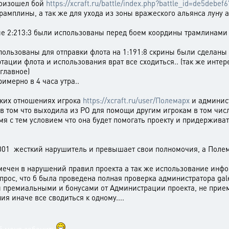
произошел бой
https://xcraft.ru/battle/index.php?battle_id=de5deb
рамплины, а так же для ухода из зоны вражеского альянса луну 
е 2:213:3 были использованы перед боем координы трамлинами 
пользованы для отправки флота на 1:191:8 скрины были сделаны 
ртации флота и использования врат все сходиться.. (так же инте
 главное)
имерно в 4 часа утра..
ских отношениях игрока
https://xcraft.ru/user/Полемарх
и админис
в том что выходила из РО для помощи другим игрокам в том числе
мя с тем условием что она будет помогать проекту и придерживат
001 жесткий нарушитель и превышает свои полномочия, а Полем
мечен в нарушений правил проекта а так же использование ин
рос, что б была проведена полная проверка администратора gale
 премиальными и бонусами от Администрации проекта, не прие
ия иначе все сводиться к одному....