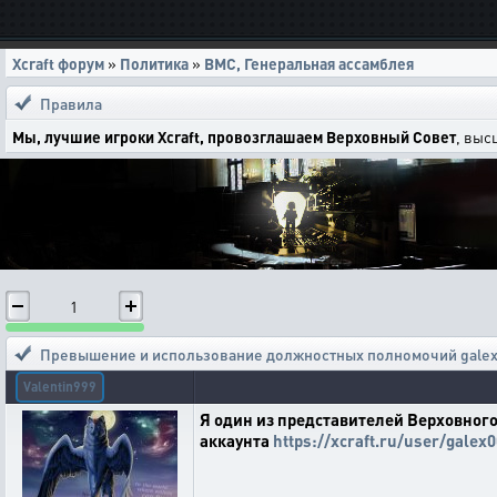
Xcraft форум
»
Политика
»
ВМС, Генеральная ассамблея
Правила
Мы, лучшие игроки Xcraft, провозглашаем Верховный Совет
, выс
1
Превышение и использование должностных полномочий galex
Valentin999
Я один из представителей Верховного
аккаунта
https://xcraft.ru/user/galex