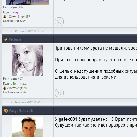
Репутация
3068
Группа
xerj
142
131
657
Сообщений
3299
21 Февраля 2019 11:13:52
⚡
Victoria
Три года никому врата не мешали, уве
Признаю свою неправоту, что не все в
С целью недопущения подобных ситуац
для использования игроками.
Репутация
407
Группа
Terminator
218
36
50
Сообщений
5496
21 Февраля 2019 11:46:55
🎨
VasyaMalevich
У
galex001
будет удалено 18 Врат, поч
будущем так как это идёт вразрез с п