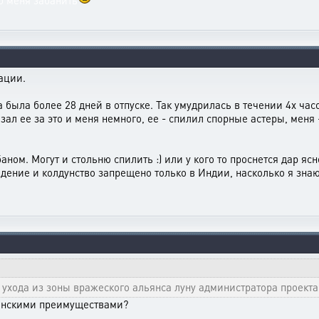
 б меня забанить
ации.
на была более 28 дней в отпуске. Так умудрилась в течении 4х ча
ал ее за это и меня немного, ее - спилил спорные астеры, меня 
баном. Могут и стольню спилить :) или у кого то проснется дар яс
овидение и колдунство запрещено только в Индии, насколько я зна
 ухода из зоны вражеского альянса луну администратора проект
минскими преимуществами?