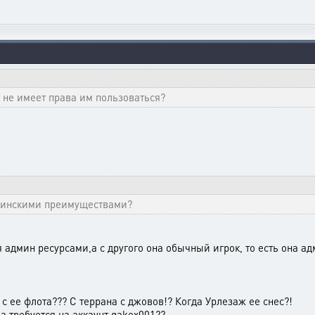
н не имеет права им пользоваться?
дминскими преимуществами?
ся админ ресурсами,а с другого она обычный игрок, то есть она а
с ее флота??? С террана с джовов!? Когда Урлезаж ее снес?!
да требуется на аккаунт gakex001??