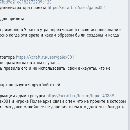
ef67fbd9a21c6182272239e128
администратора проекта
https://xcraft.ru/user/galex001
для прилета
примерно в 9 часов утра через часов 5 после использование
ресно когда эти врата и каким образом были созданы и когда
тратора
https://xcraft.ru/user/galex001
 вратами как в этом случае...
ь правила его и не использовать свои аккаунты, что не
арх пользуется дружбой с ней.
формации админ ресурса
https://xcraft.ru/forum/topic_43339
..
x001 и игрока Полемархв связи с тем что на проекте в котором
млемо даже малейшее не доверия к тем кто должен соблюдать