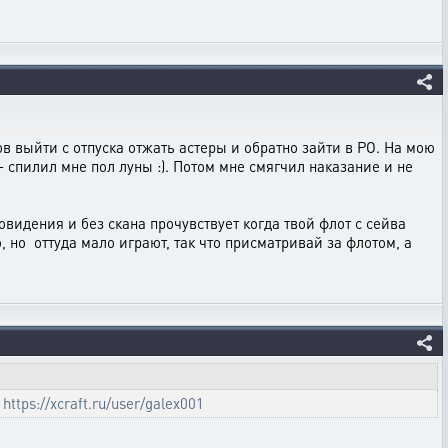
сов выйти с отпуска отжать астеры и обратно зайти в РО. На мою
- спилил мне пол луны :). Потом мне смягчил наказание и не
новидения и без скана прочувствует когда твой флот с сейва
ю, но оттуда мало играют, так что присматривай за флотом, а
а
https://xcraft.ru/user/galex001