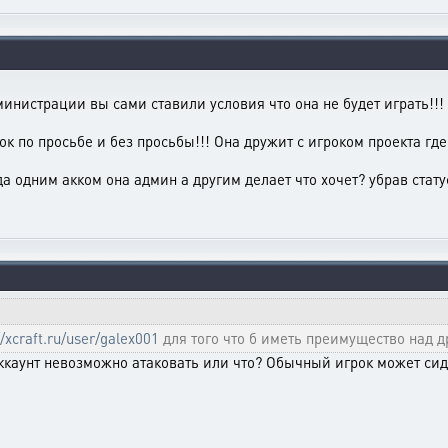
инистрации вы сами ставили условия что она не будет играть!!! 
к по просьбе и без просьбы!!! Она дружит с игроком проекта гд
а одним акком она админ а другим делает что хочет? убрав стату
//xcraft.ru/user/galex001
для того что б иметь преимущество над 
каунт невозможно атаковать или что? Обычный игрок может сиде