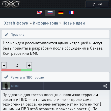
ИГРА
Xcraft форум
»
Информ-зона
»
Новые идеи
Правила
Новые идеи рассматриваются администрацией и могут
быть приняты в разработку после обсуждения в Сенате,
Конгрессе или ВМС.
-4
Ракеты и ПВО тоссам
MBM
Предлагаю для тоссов ввсецти аналогично терранам
ракеты и ПВО -- а то так нелогично -- вродэ самая
техногенная расса, но элементарно нет ни того ни тог (
минимым ПВО чтоб отражать вражеские ракеты). По