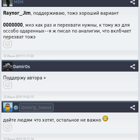
MBM
Raynor_Jim
, поддерживаю, тожэ хороший вариант
0000000
, мнэ как раз и перехвати нужны, к тому жэ для
оссобо одаренных--я ж писал по аналигии, что вклбчает
перезват тожэ
22 Июня 2019 11:17:03
DamirOs
Поддержу автора +
22 Июня 2019 19:03:15
Dmitrijj_Ivanov
⚙️
дайте людям что хотят, остальное не важно
22 Июня 2019 19:11:24