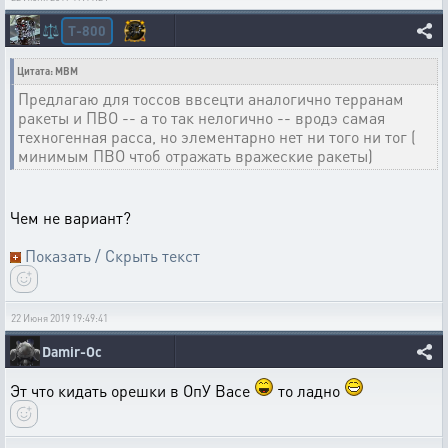
T-800
⚖️
Цитата: MBM
Предлагаю для тоссов ввсецти аналогично терранам
ракеты и ПВО -- а то так нелогично -- вродэ самая
техногенная расса, но элементарно нет ни того ни тог (
минимым ПВО чтоб отражать вражеские ракеты)
Чем не вариант?
Показать / Скрыть текст
22 Июня 2019 19:49:41
Damir-Oc
Эт что кидать орешки в ОпУ Васе
то ладно