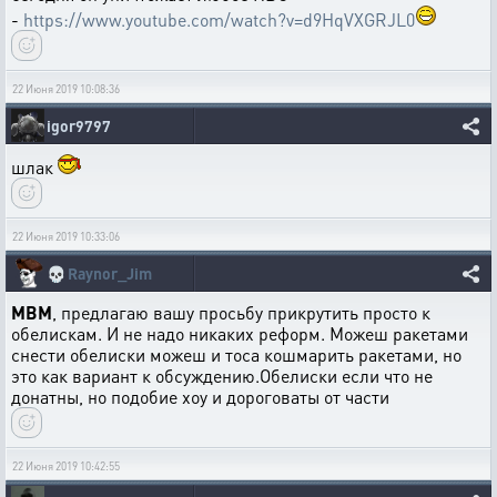
-
https://www.youtube.com/watch?v=d9HqVXGRJL0
22 Июня 2019 10:08:36
igor9797
шлак
22 Июня 2019 10:33:06
💀
Raynor_Jim
MBM
, предлагаю вашу просьбу прикрутить просто к
обелискам. И не надо никаких реформ. Можеш ракетами
снести обелиски можеш и тоса кошмарить ракетами, но
это как вариант к обсуждению.Обелиски если что не
донатны, но подобие хоу и дороговаты от части
22 Июня 2019 10:42:55