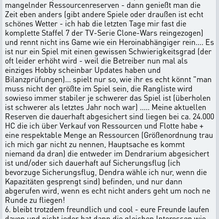
mangelnder Ressourcenreserven - dann genießt man die
Zeit eben anders (gibt andere Spiele oder draußen ist echt
schönes Wetter - ich hab die letzten Tage mir fast die
komplette Staffel 7 der TV-Serie Clone-Wars reingezogen)
und rennt nicht ins Game wie ein Heroinabhängiger rein.... Es
ist nur ein Spiel mit einen gewissen Schwierigkeitsgrad (der
oft leider erhöht wird - weil die Betreiber nun mal als
einziges Hobby scheinbar Updates haben und
Bilanzprüfungen)... spielt nur so, wie ihr es echt könnt "man
muss nicht der größte im Spiel sein, die Rangliste wird
sowieso immer stabiler je schwerer das Spiel ist (überholen
ist schwerer als letztes Jahr noch war) ..... Meine aktuellen
Reserven die dauerhaft abgesichert sind liegen bei ca. 24.000
HC die ich über Verkauf von Ressourcen und Flotte habe +
eine respektable Menge an Ressourcen (Größenordnung trau
ich mich gar nicht zu nennen, Hauptsache es kommt
niemand da dran) die entweder im Dendrarium abgesichert
ist und/oder sich dauerhaft auf Sicherungsflug (ich
bevorzuge Sicherungsflug, Dendra wähle ich nur, wenn die
Kapazitäten gesprengt sind) befinden, und nur dann
abgerufen wird, wenn es echt nicht anders geht um noch ne
Runde zu fliegen!
6. bleibt trotzdem freundlich und cool - eure Freunde laufen
davon und nicht jeder hat dann die gleichen Interessen wie