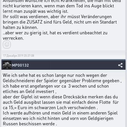
Ansonsten wünsche ich echt Krankheiten, die man mit Geld
nicht kurieren kann, wenn man dem Tod ins Auge blickt
lernt man zuspät was wichtig ist.
Ihr sollt was verdienen, aber ihr müsst Veränderungen
bringen die ZUSATZ sind fürs Geld, nicht um ein Standart
halten zu können.
..aber wer zu gierig ist, hat es verdient unbeachtet zu
verrecken.
17 Декабря 2019 20:37:08
MP00132
Wie ich sehe hat es schon lange nur noch wegen der
Geldschneiderei der Spieler gegenüber Probleme gegeben ,
ich habe erst angefangen vor ca 3 wochen und schon
etliches an Geld investiert ,
aber der Gipfel ist wenn diese Drecksäcke merken das du
auch Geld ausgibst lassen sie mal einfach deine Flotte für
ca 15,= Euro im schwarzen Loch verschwinden .
Ich werde aufhören und mein Geld in einem anderen Spiel
einsetzen wo ich nicht hinten und vorn von Geldgierigen
Russen beschissen werde .