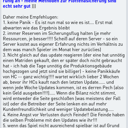
ruhig an - meine Methoden zur Flottenasicherung sind
echt sehr gut
)))
Daher meine Empfehlugen:
1. keine Panik - Es ist nun mal so wie es ist.... Erst mal
abwarten wie das Ergebnis bleibt
2. immer Reserven im Sicherungsflug halten (je mehr
Ressourcen, je besser!!!! Scheiß auf deren Server - so ein
Server kostet aus eigener Erfahrung nichts im Verhältnis zu
dem was manch Spieler im Monat hier zurüclies)
3. Nicht gleich auf das update reagieren (der eine hat unnötig
einen Matriden gekauft, den er später doch nicht gebraucht
hat - ich hab die Tage unnötig die Produktionsgebäude
hochgezogen und jetzt sind sie billiger) - keine Panikkäufe
von HC -- ganz wichtig!!!! wartet wirklich lieber 2 Wochen
ab, bevor ihr HCs kauft nach den letzten Update...... und
wenn jede Woche Updates kommen, ist es derren Pech (also
kein Geld ausgeben!!!!)..... Wenn die Bilanz nicht stimmt,
wird entweder die Seite geschloßen (was meistens der Fall
ist) oder die Betreiber der Seite lenken ein auf mehr
Kundenfreundlichkeit und weniger Updatebelastung.....
4. Keine Angst vor Verlusten durch Feinde!! Die Feinde haben
die selben Probleme mit den Updates wie ihr!!!
5. wenn das Spiel nicht ausreichend spielbar ist auf Grund