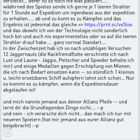
versteckt... derer ist so noch nie was passiert.....
wäährned des Spieles sende ich gerne je 1 leeren Strahler
für 1 Stunde auf Expediion um irgendwas aus der expedition
zu erhalten..... ab und zu komt es zu Kämpfen und das
Ergebnis ist jedesmal das gleiche =>
https://prnt.sc/vx5loo
und das obowhl ich von der Technologie nicht sonderlich
hoch bin und auch nix experimentelles oder so auf die leeren
Strahler drauf habe..... ganz normal Standart....
In der Zwischenzeit hab ich so nach unzähligen Versuchen
12 Jaggernauts (die Kackfremdflotte verschrotte ich nach
Lust und Laune - Jaggis, Peitscher und Speeder behalte ich
mir) und einige Medaillen gegen Erschöpfung von Mienen,
die ich nach Bedarf einsetzen kann -- so stündlich 1 kleines
u. leicht ersetzbares Schiff aufopfern lohnt sich schon... Nur
so kommt es zu kämpfen, wenn die Expeditonsdauer
abgelaufen ist!
und mich nannte jemand aus deiner Allianz Pfeife -- und
lernt dir die Grundlegenden Dinge nicht.... :-p
und nein - ich verarsche dich nicht... das mach ich nur mit
neueren Spielern (hat mir jemand aus eurer Allianz gut
beigebracht) :-p