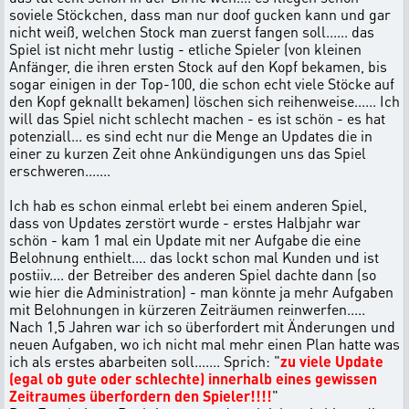
soviele Stöckchen, dass man nur doof gucken kann und gar
nicht weiß, welchen Stock man zuerst fangen soll...... das
Spiel ist nicht mehr lustig - etliche Spieler (von kleinen
Anfänger, die ihren ersten Stock auf den Kopf bekamen, bis
sogar einigen in der Top-100, die schon echt viele Stöcke auf
den Kopf geknallt bekamen) löschen sich reihenweise...... Ich
will das Spiel nicht schlecht machen - es ist schön - es hat
potenziall... es sind echt nur die Menge an Updates die in
einer zu kurzen Zeit ohne Ankündigungen uns das Spiel
erschweren.......
Ich hab es schon einmal erlebt bei einem anderen Spiel,
dass von Updates zerstört wurde - erstes Halbjahr war
schön - kam 1 mal ein Update mit ner Aufgabe die eine
Belohnung enthielt.... das lockt schon mal Kunden und ist
postiiv.... der Betreiber des anderen Spiel dachte dann (so
wie hier die Administration) - man könnte ja mehr Aufgaben
mit Belohnungen in kürzeren Zeiträumen reinwerfen.....
Nach 1,5 Jahren war ich so überfordert mit Änderungen und
neuen Aufgaben, wo ich nicht mal mehr einen Plan hatte was
ich als erstes abarbeiten soll....... Sprich: "
zu viele Update
(egal ob gute oder schlechte) innerhalb eines gewissen
Zeitraumes überfordern den Spieler!!!!
"