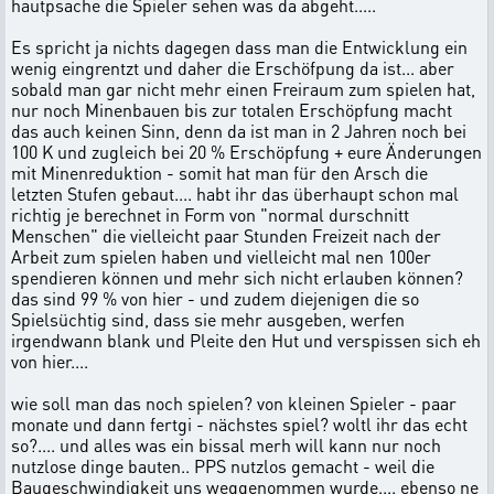
hautpsache die Spieler sehen was da abgeht.....
Es spricht ja nichts dagegen dass man die Entwicklung ein
wenig eingrentzt und daher die Erschöfpung da ist... aber
sobald man gar nicht mehr einen Freiraum zum spielen hat,
nur noch Minenbauen bis zur totalen Erschöpfung macht
das auch keinen Sinn, denn da ist man in 2 Jahren noch bei
100 K und zugleich bei 20 % Erschöpfung + eure Änderungen
mit Minenreduktion - somit hat man für den Arsch die
letzten Stufen gebaut.... habt ihr das überhaupt schon mal
richtig je berechnet in Form von "normal durschnitt
Menschen" die vielleicht paar Stunden Freizeit nach der
Arbeit zum spielen haben und vielleicht mal nen 100er
spendieren können und mehr sich nicht erlauben können?
das sind 99 % von hier - und zudem diejenigen die so
Spielsüchtig sind, dass sie mehr ausgeben, werfen
irgendwann blank und Pleite den Hut und verspissen sich eh
von hier....
wie soll man das noch spielen? von kleinen Spieler - paar
monate und dann fertgi - nächstes spiel? woltl ihr das echt
so?.... und alles was ein bissal merh will kann nur noch
nutzlose dinge bauten.. PPS nutzlos gemacht - weil die
Baugeschwindigkeit uns weggenommen wurde.... ebenso ne