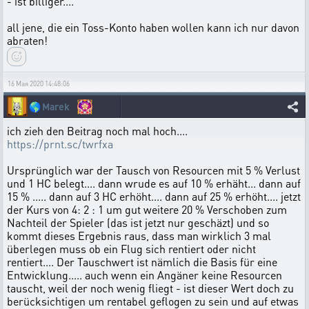
- ist billiger....
all jene, die ein Toss-Konto haben wollen kann ich nur davon
abraten!
16 Мая 2020 14:48:06
🌎
Marek
ich zieh den Beitrag noch mal hoch....
https://prnt.sc/twrfxa
Ursprünglich war der Tausch von Resourcen mit 5 % Verlust
und 1 HC belegt.... dann wrude es auf 10 % erhäht... dann auf
15 % ..... dann auf 3 HC erhöht.... dann auf 25 % erhöht.... jetzt
der Kurs von 4: 2 : 1 um gut weitere 20 % Verschoben zum
Nachteil der Spieler (das ist jetzt nur geschäzt) und so
kommt dieses Ergebnis raus, dass man wirklich 3 mal
überlegen muss ob ein Flug sich rentiert oder nicht
rentiert.... Der Tauschwert ist nämlich die Basis für eine
Entwicklung..... auch wenn ein Angäner keine Resourcen
tauscht, weil der noch wenig fliegt - ist dieser Wert doch zu
berücksichtigen um rentabel geflogen zu sein und auf etwas