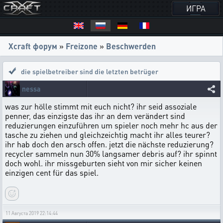
ИГРА
Xcraft форум
»
Freizone
»
Beschwerden
die spielbetreiber sind die letzten betrüger
nessa
was zur hölle stimmt mit euch nicht? ihr seid assoziale
penner, das einzigste das ihr an dem verändert sind
reduzierungen einzuführen um spieler noch mehr hc aus der
tasche zu ziehen und gleichzeichtig macht ihr alles teurer?
ihr hab doch den arsch offen. jetzt die nächste reduzierung?
recycler sammeln nun 30% langsamer debris auf? ihr spinnt
doch wohl. ihr missgeburten sieht von mir sicher keinen
einzigen cent für das spiel.
11 Августа 2019 22:14:44