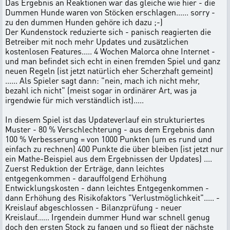
Das Ergebnis an Reaktionen war das gleiche wie hier - die
Dummen Hunde waren von Stöcken erschlagen...... sorry -
zu den dummen Hunden gehöre ich dazu ;-)
Der Kundenstock reduzierte sich - panisch reagierten die
Betreiber mit noch mehr Updates und zusätzlichen
kostenlosen Features..... 4 Wochen Malorca ohne Internet -
und man befindet sich echt in einen fremden Spiel und ganz
neuen Regeln (ist jetzt natürlich eher Scherzhaft gemeint)
...... Als Spieler sagt dann: "nein, mach ich nicht mehr,
bezahl ich nicht" (meist sogar in ordinärer Art, was ja
irgendwie für mich verständlich ist).....
In diesem Spiel ist das Updateverlauf ein strukturiertes
Muster - 80 % Verschlechterung - aus dem Ergebnis dann
100 % Verbesserung = von 1000 Punkten (um es rund und
einfach zu rechnen) 400 Punkte die über bleiben (ist jetzt nur
ein Mathe-Beispiel aus dem Ergebnissen der Updates) ....
Zuerst Reduktion der Erträge, dann leichtes
entgegenkommen - darauffolgend Erhöhung
Entwicklungskosten - dann leichtes Entgegenkommen -
dann Erhöhung des Risikofaktors "Verlustmöglichkeit"..... -
Kreislauf abgeschlossen - Bilanzprüfung - neuer
Kreislauf...... Irgendein dummer Hund war schnell genug
doch den ersten Stock zu fangen und so fliegt der nächste