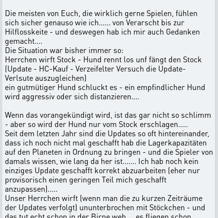
Die meisten von Euch, die wirklich gerne Spielen, fühlen
sich sicher genauso wie ich...... von Verarscht bis zur
Hilflosskeite - und deswegen hab ich mir auch Gedanken
gemacht....
Die Situation war bisher immer so:
Herrchen wirft Stock - Hund rennt los unf fängt den Stock
(Update - HC-Kauf - Verzeifelter Versuch die Update-
Verlsute auszugleichen)
ein gutmütiger Hund schluckt es - ein empfindlicher Hund
wird aggressiv oder sich distanzieren....
Wenn das vorangekündigt wird, ist das gar nicht so schlimm
- aber so wird der Hund nur vom Stock erschlagen.....
Seit dem letzten Jahr sind die Updates so oft hintereinander,
dass ich noch nicht mal geschafft hab die Lagerkapazitäten
auf den Planeten in Ordnung zu bringen - und die Spieler von
damals wissen, wie lang da her ist....... Ich hab noch kein
einziges Update geschafft korrekt abzuarbeiten (eher nur
provisorisch einen geringen Teil mich geschafft
anzupassen).....
Unser Herrchen wirft (wenn man die zu kurzen Zeiträume
der Updates verfolgt) ununterbrochen mit Stöckchen - und
das tut echt schon in der Birne weh.... es fliegen schon