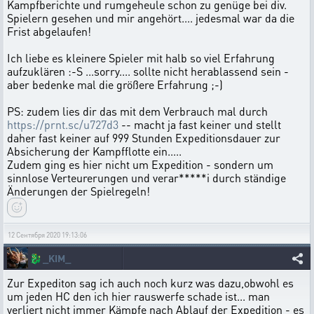
Kampfberichte und rumgeheule schon zu genüge bei div.
Spielern gesehen und mir angehört.... jedesmal war da die
Frist abgelaufen!
Ich liebe es kleinere Spieler mit halb so viel Erfahrung
aufzuklären :-S ...sorry.... sollte nicht herablassend sein -
aber bedenke mal die größere Erfahrung ;-)
PS: zudem lies dir das mit dem Verbrauch mal durch
https://prnt.sc/u727d3
-- macht ja fast keiner und stellt
daher fast keiner auf 999 Stunden Expeditionsdauer zur
Absicherung der Kampfflotte ein.....
Zudem ging es hier nicht um Expedition - sondern um
sinnlose Verteurerungen und verar*****i durch ständige
Änderungen der Spielregeln!
12 Сентября 2020 19:13:06
🐉
_KIM_
Zur Expediton sag ich auch noch kurz was dazu,obwohl es
um jeden HC den ich hier rauswerfe schade ist... man
verliert nicht immer Kämpfe nach Ablauf der Expedition - es