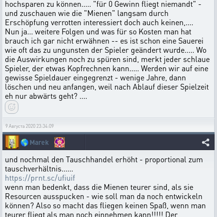
hochsparen zu können..... "für 0 Gewinn fliegt niemandt" -
und zuschauen wie die "Mienen" langsam durch
Erschöpfung verrotten interessiert doch auch keinen,....
Nun ja... weitere Folgen und was für so Kosten man hat
brauch ich gar nicht erwähnen -- es ist schon eine Sauerei
wie oft das zu ungunsten der Spieler geändert wurde..... Wo
die Auswirkungen noch zu spüren sind, merkt jeder schlaue
Spieler, der etwas Kopfrechnen kann..... Werden wir auf eine
gewisse Spieldauer eingegrenzt - wenige Jahre, dann
löschen und neu anfangen, weil nach Ablauf dieser Spielzeit
eh nur abwärts geht? ....
9 Августа 2020 23:34:09
🌎
Marek
und nochmal den Tauschhandel erhöht - proportional zum
tauschverhältnis......
https://prnt.sc/ufiuif
wenn man bedenkt, dass die Mienen teurer sind, als sie
Resourcen ausspucken - wie soll man da noch entwickeln
können? Also so macht das fliegen keinen Spaß, wenn man
teurer fliegt als man noch einnehmen kann!!!!! Der