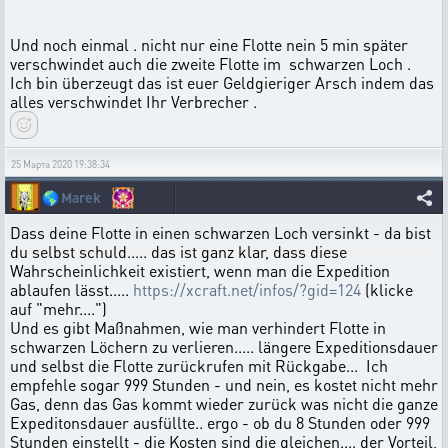
Und noch einmal . nicht nur eine Flotte nein 5 min später
verschwindet auch die zweite Flotte im schwarzen Loch .
Ich bin überzeugt das ist euer Geldgieriger Arsch indem das
alles verschwindet Ihr Verbrecher .
25 Марта 2020 19:38:34
🌎
Marek
Dass deine Flotte in einen schwarzen Loch versinkt - da bist
du selbst schuld..... das ist ganz klar, dass diese
Wahrscheinlichkeit existiert, wenn man die Expedition
ablaufen lässt.....
https://xcraft.net/infos/?gid=124
(klicke
auf "mehr....")
Und es gibt Maßnahmen, wie man verhindert Flotte in
schwarzen Löchern zu verlieren..... längere Expeditionsdauer
und selbst die Flotte zurückrufen mit Rückgabe... Ich
empfehle sogar 999 Stunden - und nein, es kostet nicht mehr
Gas, denn das Gas kommt wieder zurück was nicht die ganze
Expeditonsdauer ausfüllte.. ergo - ob du 8 Stunden oder 999
Stunden einstellt - die Kosten sind die gleichen.... der Vorteil,