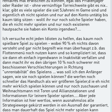
rentalres mal erwischen zu können, egal obs Priatenjäger
oder Raider ist - ohne vernünftige Torreichweite gibt es nix..
klar, gibt es viele spieler die siet 5Jahreni m Game sind und
eigentlich eh nicht spielen und nur auf den Konto untätig bis
kaum tätig sitzen - woltl ihr nur noch solche Spieler haben,
die eh nicht mehr spielen und nur noch existieren
hautpsache sie haben ein Konto irgendwo?....
Ich versuche echt jeden Idioten zu helfen, das kaum noch
spielbare Spiel zu spielen - wobei 90 % eh nichts davon
versteht und gar nicht begreift wie man überhaupt z.b. das
Flottenmenü noch nutzen kann und so kompliziert ist, dass
sie dann eh einfach irgendwann in Inaktivität verfallen und
dann macht ihr es den übrigen 10 % noch schwerer mit
beschissenen Verschlechterungen in Rchtung
"unrentabiltät" des Spielens ... was soll ich den Anfänger
sagen, wie sie noch spielen können? die werfen noch
schneller das Handtuch als wir größeren Spieler,d ie eh nicht
mehr wirklich spielen können und nur noch zuschauen und
Weihnachtsmann mit Toren und Allianzstationen und
Informationen für leinere Spieler spielen.... Aber jede
Information ist hier wertlos, wenn ausnahmslos alle
Strategiewege gekürzt werden in ein Ausmaß der garantiert,
dass man dauerhaft das Spiel nicht mehr spielen kann