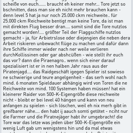
scheiße von euch...... braucht eh keiner mehr... Tore jetzt so
bschnitten, dass man sie eh nicht mehr brauchen kann -
denn level 5 hat ja nur noch 25.000 ckm reichweite.. für
25.000 ckm Reichweite bentigt man keine Tore, da ist man
mit direkten Flug besser dran.... somit sind die Tore nutzlos
gemacht worden!.... größter Teil der Flaggschiffe nutzlos
gemacht - ja, für Arbietrslose oder diejengien die neben dera
Arbeit riskieren unbewacht flüge zu machen und dafür dann
ihre Schiffe immer wieder nach ner weile verlieren
durchKollissinen oder gar abshcüßen - wie stellt ihr euch
das vor? dann die Piraenagro.. wenn sich einer darauf
spezialisiert ist er in nen halben Jahr raus aus der
Piratenjagd.... das Raidgeschäft igegen Spieler ist sowieso
ne schwierige und teure angelgenheit - das serh wohl nach
mind. 6 monaten Spieldauer abhängig wird von Toren die ne
Reichweite von mind. 100 Systemen haben müssen! hat ein
kleinerer Raider von 500-K-Eigengröße diese reichweite
nicht - bleibt er bei level 40 hängen und kann von neu
anfangen zu spielen - sich löschen, weil eh nix merh gibt in
greifbarer nähe.... den habt ij aauch somti getötet - nciht nur
die Farmer und die Piratnejäger habt ihr umgebracht! die
Tore war das letze was jeden über 500-K-Eigengröße ein
wenig Luft gab um wenigstens hin und da mal etwas