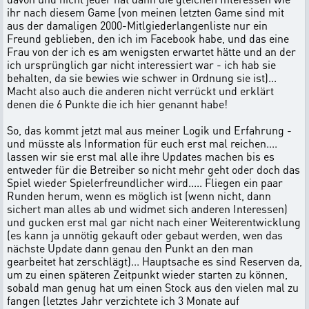
ihr nach diesem Game (von meinen letzten Game sind mit
aus der damaligen 2000-Mitlgiederlangenliste nur ein
Freund geblieben, den ich im Facebook habe, und das eine
Frau von der ich es am wenigsten erwartet hätte und an der
ich ursprünglich gar nicht interessiert war - ich hab sie
behalten, da sie bewies wie schwer in Ordnung sie ist)...
Macht also auch die anderen nicht verrückt und erklärt
denen die 6 Punkte die ich hier genannt habe!
So, das kommt jetzt mal aus meiner Logik und Erfahrung -
und müsste als Information für euch erst mal reichen....
lassen wir sie erst mal alle ihre Updates machen bis es
entweder für die Betreiber so nicht mehr geht oder doch das
Spiel wieder Spielerfreundlicher wird..... Fliegen ein paar
Runden herum, wenn es möglich ist (wenn nicht, dann
sichert man alles ab und widmet sich anderen Interessen)
und gucken erst mal gar nicht nach einer Weiterentwicklung
(es kann ja unnötig gekauft oder gebaut werden, wen das
nächste Update dann genau den Punkt an den man
gearbeitet hat zerschlägt)... Hauptsache es sind Reserven da,
um zu einen späteren Zeitpunkt wieder starten zu können,
sobald man genug hat um einen Stock aus den vielen mal zu
fangen (letztes Jahr verzichtete ich 3 Monate auf