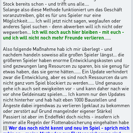
Stock bereits schon - und trifft uns alle....
Solange also diese Methode funktioniert um das Geschäft
voranzutreiben, gibt es für uns Spieler nur eine
Möglichkeit...... Ich will jetzt nicht sagen, weglaufen oder
anderes Spiel suchen - denn abwerben will ich nicht oder
wegwerben...
Ich will noch auch hier bleiben - mit euch -
und ich will nicht noch mehr Freunde verlieren
......
Also folgende Maßnahme hab ich mir überlegt - und
nachdem handeln soweiso alle großen Spieler längst... die
größeren Spieler haben enorme Entwicklungskosten und
sind gezwungen lang Resourcen zu sparen, bis sie genug für
etwas haben, das sie gerne hätten...... Ein Update verhindert
zwar die Entwicklung, aber es sind noch Ressourcen da um
nicht ganz vom Spiel blockiert zu werden..... Und genauso
gehe ich auch seit ewigkeiten vor - und kann daher nach wie
vor ohne Geldeinsatz spielen.... Ich komm nur den Updates
nicht hinterher und hab halt eben 1000 Baustellen und
Ängeste dabei irgendwas zu verlieren (geklaut zu bekommen
oder zerstört auf Grund mangelnder eigener Stärke)
Passiert ist aber im Endeffekt doch nichts - insofern ich
immer alle Regeln der Flottenabsicherung eingehalten habe
(((
Wer das noch nicht kennt und neu im Spiel - sprich mich