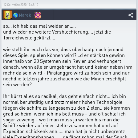
12 Сентября 2020 19:45:10
🌎
Marek
so... ich heb das mal weider an.....
und wieder ne weitere Vershlechterung.... jetzt die
Torreichweite gekürzt....
wie stellt ihr euch das vor, dass überhautp noch jemand
dieses Spiel spielen können wird?...d er stärkste gewinn
innerhalb von 20 Systemen sein Revier und verhungert
danach, wenn alle er umgebracht hat und keiner neben ihm
mehr da sein wird - Piratanggro wird zu hoch sein und nur
nochd ie letzten jahre zuschauen wie die Minen erschöpft
sein werden?
Ihr kürzt alles so radikal, das geht einfach nicht... ich bin
normal berufstätig und trotz meienr hohen Technolgoie
fliegen die schiffe zu langesam zu den Zielen.. sie kommen
grad so heim, wenn ich ins bett muss - und oft schlaf ich
sogar zuwenig - weil man muss ja warten bis man die
Schiffe wieder auf einer stelle zusammen hat und auf
Expediton schickenk ann..... man hat ja nicht unbegrentz
viele Expeditonsbahnen...... da fängt schon mal der Spuck