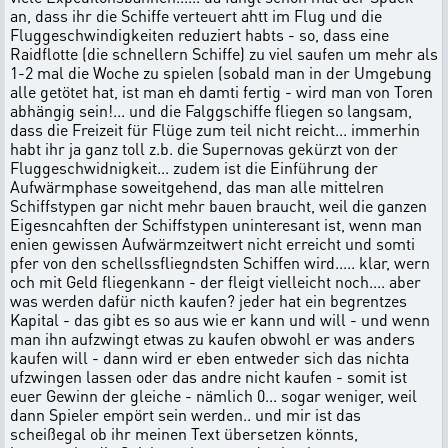
an, dass ihr die Schiffe verteuert ahtt im Flug und die
Fluggeschwindigkeiten reduziert habts - so, dass eine
Raidflotte (die schnellern Schiffe) zu viel saufen um mehr als
1-2 mal die Woche zu spielen (sobald man in der Umgebung
alle getötet hat, ist man eh damti fertig - wird man von Toren
abhängig sein!... und die Falggschiffe fliegen so langsam,
dass die Freizeit für Flüge zum teil nicht reicht... immerhin
habt ihr ja ganz toll z.b. die Supernovas gekürzt von der
Fluggeschwidnigkeit... zudem ist die Einführung der
Aufwärmphase soweitgehend, das man alle mittelren
Schiffstypen gar nicht mehr bauen braucht, weil die ganzen
Eigesncahften der Schiffstypen uninteresant ist, wenn man
enien gewissen Aufwärmzeitwert nicht erreicht und somti
pfer von den schellssfliegndsten Schiffen wird..... klar, wern
och mit Geld fliegenkann - der fleigt vielleicht noch.... aber
was werden dafür nicth kaufen? jeder hat ein begrentzes
Kapital - das gibt es so aus wie er kann und will - und wenn
man ihn aufzwingt etwas zu kaufen obwohl er was anders
kaufen will - dann wird er eben entweder sich das nichta
ufzwingen lassen oder das andre nicht kaufen - somit ist
euer Gewinn der gleiche - nämlich 0... sogar weniger, weil
dann Spieler empört sein werden.. und mir ist das
scheißegal ob ihr meinen Text übersetzen könnts,