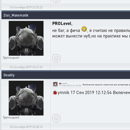
24 Сентября 2019 22:32:22
Zloi_Matematik
PROLevel
,
не баг, а фича
, я считаю не правиль
может вынести нуб,но на практике мы в
Группа
guest
24 Сентября 2019 22:47:24
Deadly
🐞ymnik 17 Сен 2019 12:12:54 Включен
Группа
guest
24 Сентября 2019 22:48:16