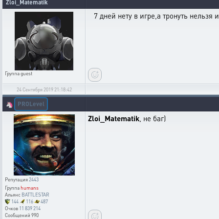
Zloi_Matematik
7 дней нету в игре,а тронуть нельзя и 
Группа
guest
24 Сентября 2019 21:18:42
PROLevel
🦄
Zloi_Matematik
, не баг)
Репутация
2443
Группа
humans
Альянс
BATTLESTAR
144
116
487
Очков
11 839 214
Сообщений
990