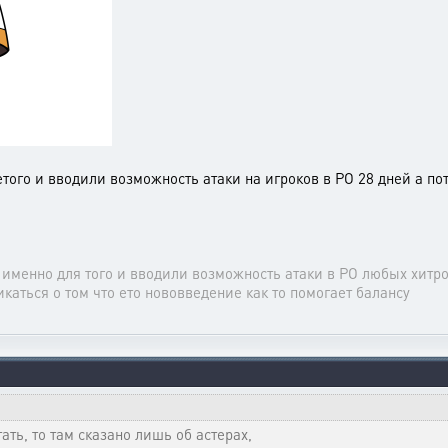
того и вводили возможность атаки на игроков в РО 28 дней а по
о именно для того и вводили возможность атаки в РО любых хитр
аикаться о том что ето нововведение как то помогает балансу
ать, то там сказано лишь об астерах,