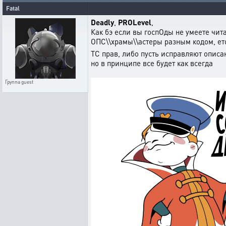
Fatal
Deadly
,
PROLevel
,
Как бэ если вы госпОды не умеете чита
ОПС\\храмы\\астеры разным кодом, ето
ТС прав, либо пусть исправляют описа
но в принципе все будет как всегда
Группа
guest