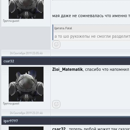
мая даже не сомневалась что именно т
Группа
guest
Цитата: Fatal
а то шо рукожепы не смогли раздели
24 Сентября 2019 23:05:46
csar32
Zloi_Matematik
, спасибо что напомнил 
Группа
guest
24 Сентября 2019 23:31:46
igor9797
csar32
, теперь любой может так сказа