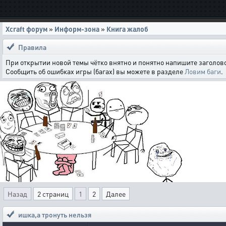
Xcraft форум
»
Информ-зона
»
Книга жалоб
Правила
При открытии новой темы чётко внятно и понятно напишите заголово
Сообщить об ошибках игры (багах) вы можете в разделе
Ловим баги
.
Назад
2 страниц
1
2
Далее
ишка,а тронуть нельзя