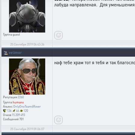
лабуда направленая. Для уменьшения 
Группа
guest
25 Сентября 2019 06:43:36
🚬
velimor
наф тебе храм тот я тебя и так благос
Репутация
2260
Группа
humans
Альянс
OnlyOneTeam4Rever
136
46
120
Очков
15 209 493
Сообщений
701
25 Сентября 2019 09:06:07