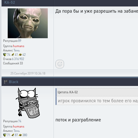
KA-52
Да пора бы и уже разрешить на забане
Репутация
89
Группа
humans
Альянс
Тень
74
41
42
Очков
6 316 902
Сообщений
33
25 Сентября 2019 10:34:18
🏴
Black
Цитата: KA-52
игрок провинился то тем более его н
поток и разграбление
Репутация
74
Группа
humans
Альянс
Тень
71
87
380