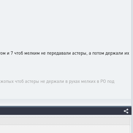
том и 7 чтоб мелким не передавали астеры, а потом держали их
ожопых чтоб астеры не держали в руках мелких в РО под