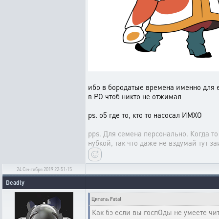
ибо в бородатые времена именно для е
в РО чтоб никто не отжимал
ps. о5 где то, кто то насосал ИМХО
pps. Для семена персонально. Когда т
нубкой, так что даже не вздумай тут з
24 Сентября 2019 22:51:15
Deadly
Цитата: Fatal
Как бэ если вы госпОды не умеете чит