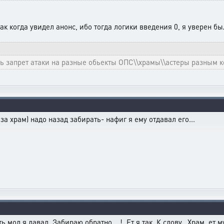
ак когда увидел анонс, ибо тогда логики введения 0, я уверен б
ть запрет атаки на разные обьекты ОПС\\храмы\\астеры разным 
за храм) надо назад забирать- нафиг я ему отдавал его...
ть мол я давал. Забираю обратно. ! Ет я так. К слову. Храм ет