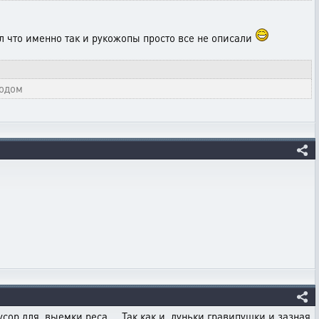
ыл что именно так и рукожопы просто все не описали
кодом
 мусор для выемки реса. Так как и дуньки гравипушки и зазная