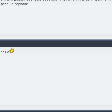
реса на серваке
ловляю