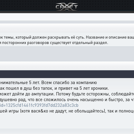
ок темы, который должен раскрывать её суть. Название и описание в
ля посторонних разговоров существует отдельный раздел.
анимательные 5 лет. Всем спасибо за компанию
так пошел в душ без тапок, и привет на 5 лет хроники.
 может дойти до ампутации. Потому будьте осторожны, соблюдайте
к душевно рад, что все сложилось очень насыщенно и быстро, за
tle_id=1325cfd1461fc9393fd7dd232a83c3cb
ей игры (хотя вася&ко не дадут, не обольщайтесь), так и полноц