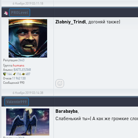
6 Ноября 2019 03:11:18
PROLevel
🦄
Zlobniy_Trindl
, догоняй также)
Репутация
2443
Группа
humans
Альянс
BATTLESTAR
144
116
487
Очков
11 962 130
Сообщений
990
6 Ноября 2019 03:14:38
Valentin999
Barabayba
,
Слабенький ты=( А как же громкие сло