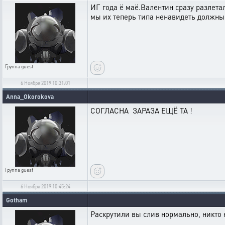
ИГ года ё маё.Валентин сразу разлета
мы их теперь типа ненавидеть должны
Группа
guest
6 Ноября 2019 10:31:01
Anna_Okorokova
СОГЛАСНА ЗАРАЗА ЕЩЁ ТА !
Группа
guest
6 Ноября 2019 10:45:24
Gotham
Раскрутили вы слив нормально, никто