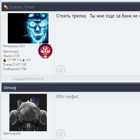
💊
Zlobniy_Trindl
Стоять тряпка. Ты мне еще за банк не 
Репутация
2353
Группа
xerj
Альянс
OCA
177
114
310
Очков
23 697 108
Сообщений
1156
6 Ноября 2019 03:00:37
Ulrezaj
Ибо нефиг
.
Группа
guest