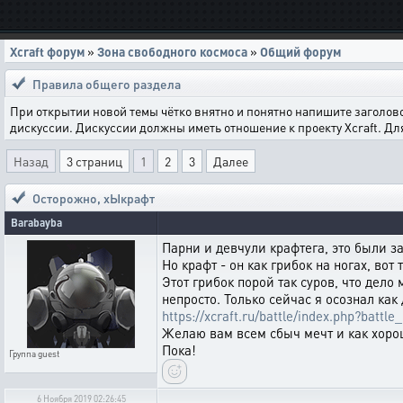
Xcraft форум
»
Зона свободного космоса
»
Общий форум
Правила общего раздела
При открытии новой темы чётко внятно и понятно напишите заголов
дискуссии. Дискуссии должны иметь отношение к проекту Xcraft. Д
Назад
3 страниц
1
2
3
Далее
Осторожно, хЫкрафт
Barabayba
Парни и девчули крафтега, это были з
Но крафт - он как грибок на ногах, вот 
Этот грибок порой так суров, что дело
непросто. Только сейчас я осознал ка
https://xcraft.ru/battle/index.php?bat
Желаю вам всем сбыч мечт и как хорош
Пока!
Группа
guest
6 Ноября 2019 02:26:45