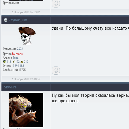
Группа
guest
6 Ноября 2019 06:33:04
💀
Raynor_Jim
Удачи. По большому счету все когдато 
Репутация
2422
Группа
humans
Альянс
Тень
113
122
217
Очков
17 591 683
Сообщений
11775
6 Ноября 2019 07:10:59
Sky-fire
Ну как бы моя теория оказалась верна.
же прекрасно.