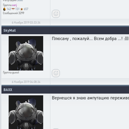
Репутация
3068
Группа
xerj
142
131
657
Сообщений
3299
6 Ноября 2019 03:33:34
SkyMail
Плюсану , пожалуй... Всем добра ...! :)))
Группа
guest
6 Ноября 2019 04:08:34
BAXX
Вернешся я знаю ампутацию переживеш.