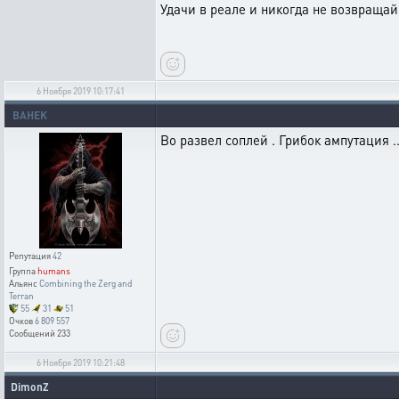
Удачи в реале и никогда не возвращайся
6 Ноября 2019 10:17:41
BAHEK
Во развел соплей . Грибок ампутация .
Репутация
42
Группа
humans
Альянс
Combining the Zerg and
Terran
55
31
51
Очков
6 809 557
Сообщений
233
6 Ноября 2019 10:21:48
DimonZ