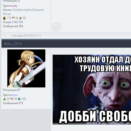
Репутация
24
Группа
xerj
Альянс
Combining the Zerg and
Terran
112
26
50
Очков
2 484 928
Сообщений
256
6 Ноября 2019 09:51:11
Nika_2015
Репутация
89
Группа
toss
59
59
120
Сообщений
212