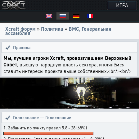
ИГРА
Xcraft форум
»
Политика
»
ВМС, Генеральная
ассамблея
Правила
Мы, лучшие игроки Xcraft, провозглашаем Верховный
Совет
, высшую народную власть сектора, и клянёмся
ставить интересы проекта выше собственных.<br/><br/>
Голосование — Голосование
1. Забанить по пункту правил 5.8 - 28 (68%)
2. Помиловать: "даёшь прокачку в массы"! - 8 (20%)