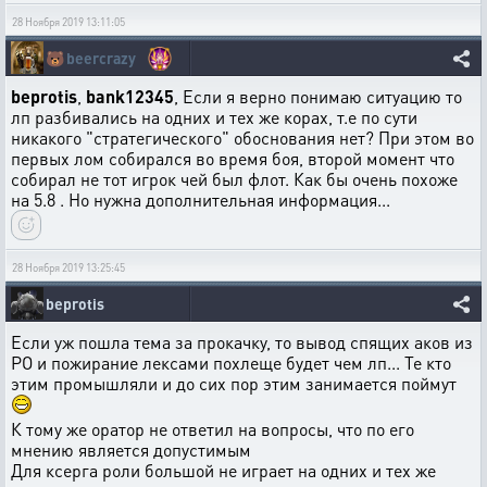
28 Ноября 2019 13:11:05
🐻
beercrazy
beprotis
,
bank12345
, Если я верно понимаю ситуацию то
лп разбивались на одних и тех же корах, т.е по сути
никакого "стратегического" обоснования нет? При этом во
первых лом собирался во время боя, второй момент что
собирал не тот игрок чей был флот. Как бы очень похоже
на 5.8 . Но нужна дополнительная информация...
28 Ноября 2019 13:25:45
beprotis
Если уж пошла тема за прокачку, то вывод спящих аков из
РО и пожирание лексами похлеще будет чем лп... Те кто
этим промышляли и до сих пор этим занимается поймут
К тому же оратор не ответил на вопросы, что по его
мнению является допустимым
Для ксерга роли большой не играет на одних и тех же