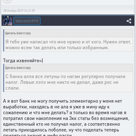
28 Ноября 2019 16:31:09
Valentin999
Цитата: beercrazy
Я тебе уже написал что мне нужно и от кого. Нужен ответ,
можно всем так делать или только избранным.
Тогда извеняйте=)
Цитата: beercrazy
С банка алла все летуны по нагам регулярно получали
налог. Левые лэпэ мне никто не делал, даже рес не
слали.
А я вот банк не могу получить элементарно у меня нет
выработки, находясь в не ала я уже в мину иду к
сожалению и что мне делать? а только во время нагов я
потратил свои накопления на 3кк статы без возмещения,
единственный кто не получал налог, а соответсвенно
летать приходилось поболее, ну что поделать теперь
придеться значит в инфу расти