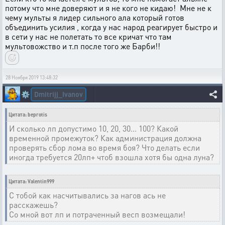
потому что мне доверяют и я не кого не кидаю! Мне не к
чему мульты я лидер сильного ала который готов
объединить усилия , когда у нас народ реагирует быстро и
в сети у нас не полетать то все кричат что там
мультовожство и т.п после того же Барби!!
28 Ноября 2019 13:48:32
Dmitrijj_Ivanov
⚙️
Цитата: beprotis
И сколько лп допустимо 10, 20, 30... 100? Какой
временной промежуток? Как администрация должна
проверять сбор лома во время боя? Что делать если
иногда требуется 20лп+ чтоб взошла хотя бы одна луна?
Цитата: Valentin999
С тобой как насчитывались за нагов ась не
расскажешь?
Со мной вот лп и потраченный весп возмещали!