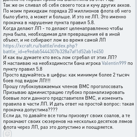
Так же он сливал об себя своего тоса и кучу других акков.
По моим прикидкам порядка 20 миллионов флота об него
было убито, а может и больше. И это не ЛП. Это именно
прокачка в нарушение пункта правил 5.8.
Когда делают ЛП - то делают целенаправленно чтобы
луна была, необходимая для превращения её в иной
объект, и не собирают лом во время самой ЛП
https://xcraft.ru/battle/index.php?
battle_id=e9edab5444307b328a7af1d52ab1e450
И как вы думаете кто весь лом сгребал от этих ЛП?
Я настаиваю на необходимости бана игрока
Valentin999
по
пункту правил 5.8
Просто вдумайтесь в цифры: как минимум более 2 тысяч
боев под видом ЛП!!!
Прошу глубокоуважаемых членов ВМС проголосовать
Призываю администрацию глубоко проанализировать
боевые логи данного представителя ВМС, и изменить
правила в части ЛП. И дать ответ на простой вопрос: такая
прокачка допустима????
Если да, то давайте все топы призовут своих соалов, а те
прокачают своих сюзеренов на несколько десятков лямов
флота через ЛП, раз это допустимо и поощряется.