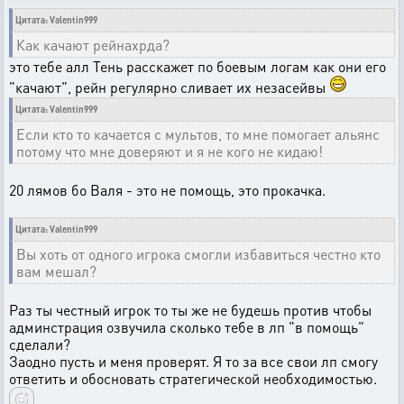
Цитата: Valentin999
Как качают рейнахрда?
это тебе алл Тень расскажет по боевым логам как они его
"качают", рейн регулярно сливает их незасейвы
Цитата: Valentin999
Если кто то качается с мультов, то мне помогает альянс
потому что мне доверяют и я не кого не кидаю!
20 лямов бо Валя - это не помощь, это прокачка.
Цитата: Valentin999
Вы хоть от одного игрока смогли избавиться честно кто
вам мешал?
Раз ты честный игрок то ты же не будешь против чтобы
админстрация озвучила сколько тебе в лп "в помощь"
сделали?
Заодно пусть и меня проверят. Я то за все свои лп смогу
ответить и обосновать стратегической необходимостью.