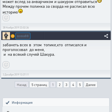
может вслед за анварчиком и шакуром отправиться
Между прочем полинка за сворда не расписал всю
историю
28 Ноября 2019 23:02:36
вова88
🌼
забанеть всех в этом топике,кто отписался и
проголосовал до меня,
и на всякий случяй Шакура.
2 Декабря 2019 13:37:11
Назад
5 страниц
1
2
3
4
5
Далее
Информация