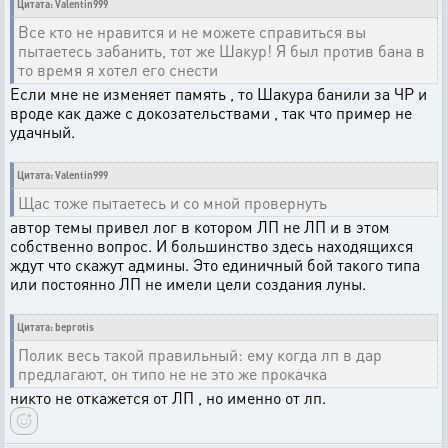
Цитата: Valentin999
Все кто не нравится и не можете справиться вы
пытаетесь забанить, тот же Шакур! Я был против бана в
то время я хотел его снести
Если мне не изменяет память , то Шакура банили за ЧР и
вроде как даже с докозательствами , так что пример не
удачный.
Цитата: Valentin999
Щас тоже пытаетесь и со мной провернуть
автор темы привел лог в котором ЛП не ЛП и в этом
собственно вопрос. И большинство здесь находящихся
ждут что скажут админы. Это единичный бой такого типа
или постоянно ЛП не имели цели создания луны.
Цитата: beprotis
Полик весь такой правильный: ему когда лп в дар
предлагают, он типо не не это же прокачка
никто не откажется от ЛП , но именно от лп.