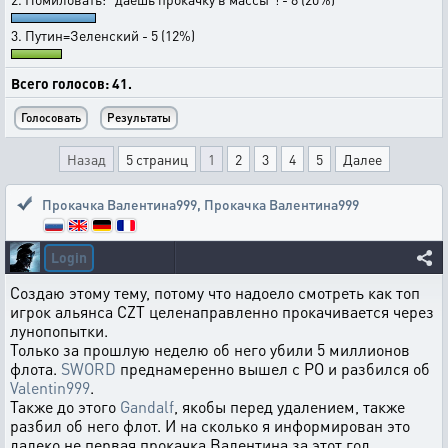
3. Путин=Зеленский - 5 (12%)
Всего голосов: 41.
Назад
5 страниц
1
2
3
4
5
Далее
Прокачка Валентина999
,
Прокачка Валентина999
Login
Создаю этому тему, потому что надоело смотреть как топ
игрок альянса CZT целенаправленно прокачивается через
лунопопытки.
Только за прошлую неделю об него убили 5 миллионов
флота.
SWORD
преднамеренно вышел с РО и разбился об
Valentin999
.
Также до этого
Gandalf
, якобы перед удалением, также
разбил об него флот. И на сколько я информирован это
далеко не первая прокачка Валентина за этот год.