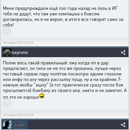
Меня предупреждали ещё пол года назад не лезь в ИГ
тебе не дадут, что там уже компашка о бовсем
договорилась, но я не верил, в итоге все говорит само за
себя!
28 Ноября 2019 14:50:30
beprotis
Полик весь такой правильный: ему когда лп в дар
предлагают, он типо не не это же прокачка, лучше через
тестовый сервак пару полётов посмотрю одним глазком
или инфу по алу через рассылку пущу, ну а на крайняк 7-
невную якобы "ишку" (а тот практически сразу после боя
просыпается) бомбану из своего ала, никто и не заметит. А
лп это не хорошо
28 Ноября 2019 14:56:48
Login