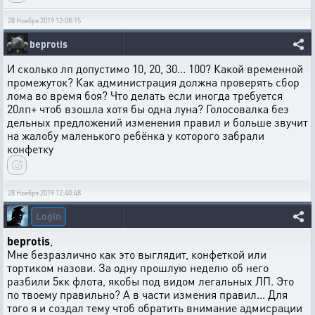
28 Ноября 2019 12:08:15
beprotis
И сколько лп допустимо 10, 20, 30... 100? Какой временной
промежуток? Как администрация должна проверять сбор
лома во время боя? Что делать если иногда требуется
20лп+ чтоб взошла хотя бы одна луна? Голосовалка без
дельных предложений изменения правил и больше звучит
на жалобу маленького ребёнка у которого забрали
конфетку
28 Ноября 2019 12:40:48
Login
beprotis
,
Мне безразлично как это выглядит, конфеткой или
тортиком назови. За одну прошлую неделю об него
разбили 5кк флота, якобы под видом легальных ЛП. Это
по твоему правильно? А в части измения правил... Для
того я и создал тему чтоб обратить внимание адмисрации