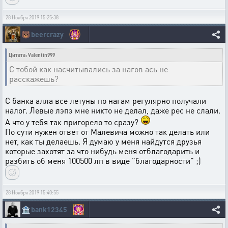
28 Ноября 2019 15:25:38
🐻
beercrazy
Цитата: Valentin999
С тобой как насчитывались за нагов ась не
расскажешь?
С банка алла все летуны по нагам регулярно получали
налог. Левые лэпэ мне никто не делал, даже рес не слали.
А что у тебя так пригорело то сразу?
По сути нужен ответ от Малевича можно так делать или
нет, как ты делаешь. Я думаю у меня найдутся друзья
которые захотят за что нибудь меня отблагодарить и
разбить об меня 100500 лп в виде "благодарности" ;)
28 Ноября 2019 15:40:55
🏦
bank12345