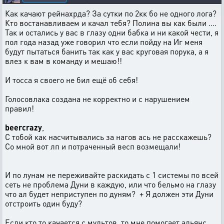
Как качают рейнахрда? За сутки по 2кк бо не одного лога?
Кто востанавливаем и качал тебя? Полина вы как были ....
Так и остались у вас в глазу одни бабка и ни какой чести, я
пол года назад уже говорил что если пойду на Иг меня
будут пытаться банить так как у вас круговая порука, а я
влез к вам в команду и мешаю!!
И тосса я своего не бил ещё об себя!
Голосовлака создана не корректно и с нарушением
правил!
beercrazy
,
С тобой как насчитывались за нагов ась не расскажешь?
Со мной вот лп и потраченный весп возмещали!
И по лунам не переживайте раскидать с 1 системы по всей
сеть не проблема Дуни в каждую, или что бельмо на глазу
что ал будет неприступен по дуням? + Я должен эти Дуни
отстроить один буду?
Если кто то качается с мультов, то мне помогает альянс