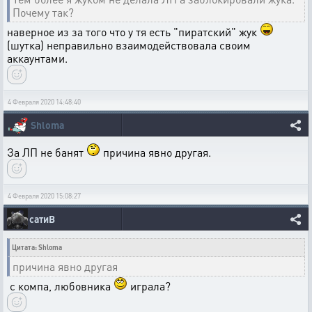
Почему так?
наверное из за того что у тя есть "пиратский" жук
(шутка) неправильно взаимодействовала своим
аккаунтами.
4 Февраля 2020 14:48:40
Shloma
За ЛП не банят
причина явно другая.
4 Февраля 2020 15:08:27
сатиВ
Цитата: Shloma
причина явно другая
с компа, любовника
играла?