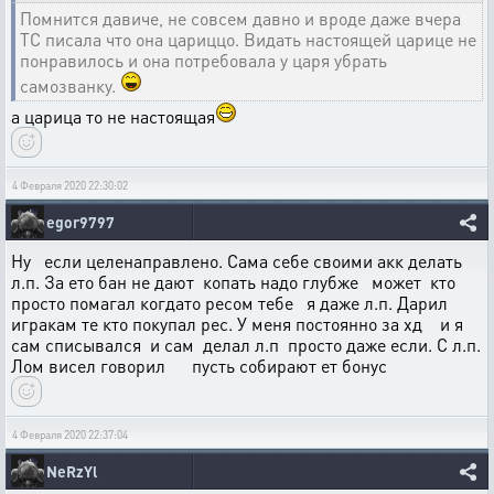
Помнится давиче, не совсем давно и вроде даже вчера
ТС писала что она цариццо. Видать настоящей царице не
понравилось и она потребовала у царя убрать
самозванку.
а царица то не настоящая
4 Февраля 2020 22:30:02
egor9797
Ну если целенаправлено. Сама себе своими акк делать
л.п. За ето бан не дают копать надо глубже может кто
просто помагал когдато ресом тебе я даже л.п. Дарил
игракам те кто покупал рес. У меня постоянно за хд и я
сам списывался и сам делал л.п просто даже если. С л.п.
Лом висел говорил пусть собирают ет бонус
4 Февраля 2020 22:37:04
NeRzYl