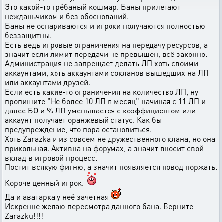
Это какой-то грёбаный кошмар. Баны прилетают
нежданьчиком и без обоснований.
Баны не оспариваются и игроки получаются полностью
беззащитны.
Есть ведь игровые ограничения на передачу ресурсов, а
значит если лимит передачи не превышен, всё законно.
Администрация не запрещает делать ЛП хоть своими
аккаунтами, хоть аккаунтами сокланов вышедших на ЛП
или аккаунтами друзей.
Если есть какие-то ограничения на количество ЛП, ну
пропишите "Не более 10 ЛП в месяц" начиная с 11 ЛП и
далее БО и % ЛП уменьшается с коэффициентом или
аккаунт получает оранжевый статус. Как бы
предупреждение, что пора остановиться.
Хоть Zarazka и из совсем не дружественного клана, но она
прикольная. Активна на форумах, а значит вносит свой
вклад в игровой процесс.
Постит всякую фигню, а значит появляется повод поржать.
Короче ценный игрок.
Да и аватарка у неё зачетная
Искренне желаю пересмотра данного бана. Верните
Zarazku!!!!