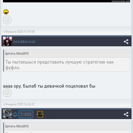
4 Февраля 2020 15:59:58
needbecool
Цитата: Nika2015
Ты пытаешься представить лучшую стратегию как
фуфло.
аааа ору, былаб ты девачкой поцеловал бы
4 Февраля 2020 16:04:22
T-800
⚖️
Цитата: Nika2015