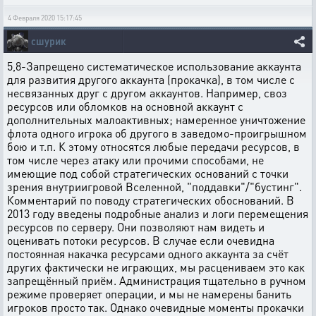
4 Февраля 2020 15:17:45
сшурик
5,8-Запрещено систематическое использование аккаунта
для развития другого аккаунта (прокачка), в том числе с
несвязанных друг с другом аккаунтов. Например, своз
ресурсов или обломков на основной аккаунт с
дополнительных малоактивных; намеренное уничтожение
флота одного игрока об другого в заведомо-проигрышном
бою и т.п. К этому относятся любые передачи ресурсов, в
том числе через атаку или прочими способами, не
имеющие под собой стратегических оснований с точки
зрения внутриигровой Вселенной, "поддавки"/"бустинг".
Комментарий по поводу стратегических обоснований. В
2013 году введены подробные анализ и логи перемещения
ресурсов по серверу. Они позволяют нам видеть и
оценивать потоки ресурсов. В случае если очевидна
постоянная накачка ресурсами одного аккаунта за счёт
других фактически не играющих, мы расцениваем это как
запрещённый приём. Администрация тщательно в ручном
режиме проверяет операции, и мы не намерены банить
игроков просто так. Однако очевидные моменты прокачки