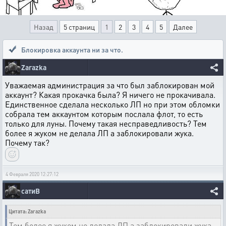
Назад
5 страниц
1
2
3
4
5
Далее
Блокировка аккаунта ни за что.
Zarazka
Уважаемая администрация за что был заблокирован мой
аккаунт? Какая прокачка была? Я ничего не прокачивала.
Единственное сделала несколько ЛП но при этом обломки
собрала тем аккаунтом которым послала флот, то есть
только для луны. Почему такая несправедливость? Тем
более я жуком не делала ЛП а заблокировали жука.
Почему так?
4 Февраля 2020 12:27:12
сатиВ
Цитата: Zarazka
Тем более я жуком не делала ЛП а заблокировали жука.