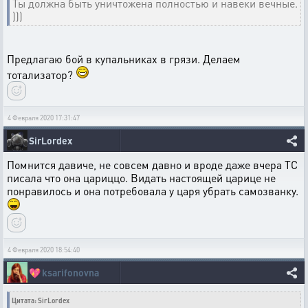
Ты должна быть уничтожена полностью и навеки вечные.
)))
Предлагаю бой в купальниках в грязи. Делаем
тотализатор?
4 Февраля 2020 17:31:47
SirLordex
Помнится давиче, не совсем давно и вроде даже вчера ТС
писала что она цариццо. Видать настоящей царице не
понравилось и она потребовала у царя убрать самозванку.
4 Февраля 2020 18:54:40
💖
ksarifonovna
Цитата: SirLordex