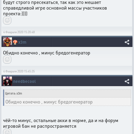
будут строго пресекаться, так как это мешает
справедливой игре основной массы участников
проекта:))))
4 Февраля 2020 15:20:48
🍄
x3m
Обидно конечно , минус бредогенератор
4 Февраля 2020 15:45:35
needbecool
Цитата: x3m
Обидно конечно , минус бредогенератор
чёй-то минус, остальные акки в норме, да и на форум
игровой бан не распространяется