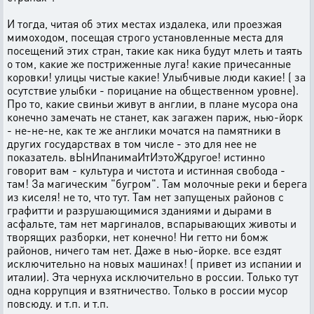
И тогда, читая об этих местах издалека, или проезжая
мимоходом, посещая строго установленные места для
посещений этих стран, такие как ника будут млеть и таять
о том, какие же постриженные луга! какие причесанные
коровки! улицы чистые какие! Улыбчивые люди какие! ( за
осутствие улыбки - порицание на общественном уровне).
Про то, какие свиньи живут в англии, в плане мусора она
конечно замечать не станет, как загажен париж, нью-йорк
- не-не-не, как те же англики мочатся на памятники в
других государствах в том числе - это для нее не
показатель. вЫнИпанимаИтИэтоЖдругое! истинно
говорит вам - культура и чистота и истинная свобода -
там! За магическим "бугром". Там молочные реки и берега
из киселя! не то, что тут. Там нет запущеных районов с
графитти и разрушающимися зданиями и дырами в
асфальте, там нет маргиналов, вспарывающих животы и
творящих разборки, нет конечно! Ни гетто ни бомж
районов, ничего там нет. Даже в нью-йорке. все ездят
исключительно на новых машинах! ( привет из испании и
италии). Эта чернуха исключительно в россии. Только тут
одна коррупция и взятничество. Только в россии мусор
повсюду. и т.п. и т.п.