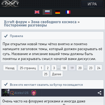
ИГРА
Xcraft форум
»
Зона свободного космоса
»
Посторонние разговоры
Правила
При открытии новой темы чётко внятно и понятно
напишите заголовок темы, который должен раскрывать её
суть. Название и описание вашей темы должны быть
понятны и раскрывать смысл начатой вами дискуссии.
...
...
Назад
25 страниц
1
2
3
18
19
20
23
24
25
Далее
Всем кто мечтает свалить за бугор посвящается
📿
Aleks125
Очень часто на флоруме игроками и иногда даже