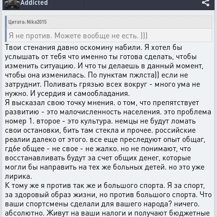
Addicted
Цитата: Nika2015
Я не против. Можете вообще не есть. )))
Твои стенания давно оскомину набили. Я хотел бы
услышать от тебя что именно ты готова сделать, чтобы
изменить ситуацию. И что ты делаешь в данный момент,
чтобы она изменилась. По пунктам пжлста)) если не
затруднит. Поливать грязью всех вокруг - много ума не
нужно. И усердия и самообладания.
Я высказал свою точку мнения. о том, что препятствует
развитию - это малочисленность населения. это проблема
номер 1. второе - это культура. немцы не будут ломать
свои остановки, бить там стекла и прочее. российские
реалии далеко от этого. все еще преследуют опыт общаг,
гд6е общее - не свое - не жалко. но не понимают, что
восстанавливать будут за счет общих денег, которые
могли бы направить на тех же больных детей. но это уже
лирика.
К тому же я против так же и большого спорта. Я за спорт,
за здоровый образ жизни, но против большого спорта. Что
ваши спортсмены сделали для вашего народа? ничего.
абсолютно. Живут на ваши налоги и получают бюджетные