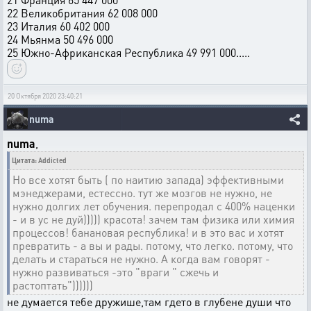
22 Великобритания 62 008 000
23 Италия 60 402 000
24 Мьянма 50 496 000
25 Южно-Африканская Республика 49 991 000.....
20 Октября 2020 23:40:21
numa
numa
,
Цитата: Addicted
Но все хотят быть ( по наитию запада) эффективными
мэнеджерами, естессно. тут же мозгов не нужно, не
нужно долгих лет обучения. перепродал с 400% наценки
- и в ус не дуй))))) красота! зачем там физика или химия
процессов! банановая республика! и в это вас и хотят
превратить - а вы и рады. потому, что легко. потому, что
делать и стараться не нужно. А когда вам говорят -
нужно развиваться -это "враги " сжечь и
растоптать"))))))
не думается тебе дружише,там гдето в глубене души что