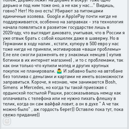
дерьмо и под ним тоже оно, а не как у нас..." Видишь,
говно? Нет! Но оно есть! Убирают за питомцами
единичные хозяева. Google и ApplePay почти нигде не
поддерживается, особенно на заправках - эта технология
начала появляться в развитом государстве лишь в
2020году, что выглядит диковато, учитывая, что в России я
уже отвык брать с собой кошелек даже в шаверму. Но в
Германии в ходу налик , кстати, купюру в 500 евро у нас
тоже нигде не приняли, мотивировав «ваши проблемы»
Еле еле смогли разменять ее у знакомых немцев ( купив
ботинки в их интернет магазине) , и то с проблемами, так
как они только что купили мопед и других крупных
покупок не планировали. 🤷‍♂️ И забавно было на автобане
без топлива с деньгами и картами не иметь возможности
заправиться. Короче, я незнаю, чем занимаются Bosh,
Simens и Mercedes, но когда ты такой приезжая с
ордынской постылой Рашки, рассаказываешь немцу как
оплачивать с телефона или не нужно пихать флешку в
телик, когда он сам вайфай ловит, а он в духе " А че так
можно было" , аж гордость берет)) Оставлю пока тут, пока
свежо придание))