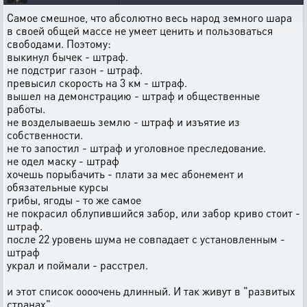
Самое смешное, что абсолютно весь народ земного шара
в своей общей массе не умеет ценить и пользоваться
свободами. Поэтому:
выкинул бычек - штраф.
не подстриг газон - штраф.
превысил скорость на 3 км - штраф.
вышел на демонстрацию - штраф и общественные
работы.
не возделываешь землю - штраф и изъятие из
собственности.
не то запостил - штраф и уголовное преследование.
не одел маску - штраф
хочешь порыбачить - плати за мес абонемент и
обязательные курсы
грибы, ягоды - то же самое
не покрасил облупившийся забор, или забор криво стоит -
штраф.
после 22 уровень шума не совпадает с установленным -
штраф
украл и поймали - расстрел.
и этот список оооочень длинный. И так живут в "развитых
странах".