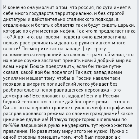
И конечно она умолчит о том, что россия, по сути имеет в
себе много государств территориально. и без строгой
диктатуры и действительно сталинского подхода, в
отдаленных и богатых областях так и будут сидеть царьки,
которые по сути местная мафия. Так что ж предлагает ника
-то? А вот что. вы говорит недостаточно демократичны.
нельзя расстреливать и давать в руки слишком много
власти! Посмотрите как на западе! ( тут сразу
вспоминается вчерашний заголовок - трамп объявил, что
их новое оружие заставит принять новый добрый мир во
всем мире! Боюсь представить, если бы такое путин
сказал, какой вой бы поднялся) Так вот, запад всеми
услилями мешает тому, чтобы в России навели таки
порядок,в америге полицейский легко убивает без
разбирательств непонравившегося персонажа - это
демократия! Все хлопают в ладоши! Если в России
бедный сержант кого-то не дай бог пристрелит - это ж в
Си-эн-эн на первой странице с ужасными фотографиями
расправ кровавого режима со своими гражданами! какое
циничное двуличие! И такую территорию шлепками по
пи%%е ладошкой в руках не удержать. тут нужно жесткое
правление. Но развитому миру этого не нужно. Нужно с
одной стороны помешать тому, чтоб был порядок а с