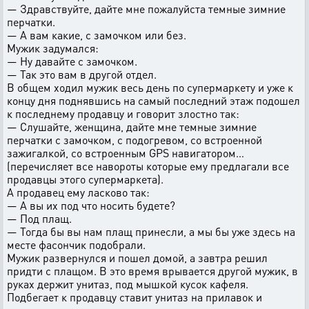
— Здравствуйте, дайте мне пожалуйста темные зимние
перчатки.
— А вам какие, с замочком или без.
Мужик задумался:
— Ну давайте с замочком.
— Так это вам в другой отдел.
В общем ходил мужик весь день по супермаркету и уже к
концу дня поднявшись на самый последний этаж подошел
к последнему продавцу и говорит злостно так:
— Слушайте, женщина, дайте мне темные зимние
перчатки с замочком, с подогревом, со встроенной
зажигалкой, со встроенным GPS навигатором…
(перечисляет все навороты которые ему предлагали все
продавцы этого супермаркета).
А продавец ему ласково так:
— А вы их под что носить будете?
— Под плащ.
— Тогда бы вы нам плащ принесли, а мы бы уже здесь на
месте фасончик подобрали.
Мужик развернулся и пошел домой, а завтра решил
придти с плащом. В это время врывается другой мужик, в
руках держит унитаз, под мышкой кусок кафеля.
Подбегает к продавцу ставит унитаз на прилавок и