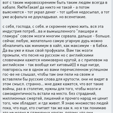
вот с таким мировоззрением быть таким людям всегда в
кабале. ЯжНиТакая! да никто не такой - а потом
выясняется - тот украл денег - тот щебня недосыпал, а тот
уже асфальта не доукладывал. но всенетакие.
с себя, господа, с себя. и скромнее нужно жить. вся эта
индустрия потреб...ва и вымышленного "лакшери и
гламура" совсем мозги многим сорвала. дальше - больше.
сейчас любую, желательно самую угарную дурь можно
обналичить как минимум в хайп, как максимум - в бабки.
Да вы уже и язык свой профукали. Вам так мозги
промыли, что песня на русском но с английскими
словечками кажется неимоверно крутой, а с припевом на
английском - так вообще хит хитовый))) я еще нигде,
повторюсь ни в одном из вами перечисленном успешном
гос-ве не слышал, чтобы там они пели на своем и
вставляли бы русские слова для крутости. они не видят в
этом смысл. странно... мне даже кажется, что вот такие
войны, раз в столетие, нужны для того, чтобы мозги и
самоидентичность встали на место. без страданий,
миллионных смертей, лишений и прочего народ не ценит
того, чем обладает. и где живет. Я знаю множество людей
пока, что еще, кто считает так же как я. но я так понимаю
это не модно в гламурных кругах. потому, что они