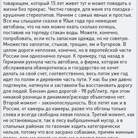
товарищем, который 15 лет живет тут и может поведать о
жизни без прекрас. Честно говоря, для меня эта поездка -
крушение стереотипов. Начнем с самых явных и простых.
Все мы слышали сказки в 90ые года про немецкие
автобаны, что на них можно ехать сколько хочешь,
поставив на торпеду стакан воды. Можете, конечно,
попробовать, если есть запасная одежда, но не советую.
Множество заплаток, стыков, трещин, ям и бугорков. В
целом дороги неплохие, конечно, но в европейской части
России они однозначно лучше. К примеру, год назад в
Германии рухнула часть автобана, а фирма, которая его
обслуживала обанкротилась и государство не хочет
делать за свой счет, соответственно, весь поток уже год
идет по полям и деревням часть пути. У нас бы уже давно
подтянули, натянули и заставили бы восстановить дорогу
для людей. Бензин дико дорогой - 98 руб/литр, при этом
никакой разницы в динамике/расходе объективно нет.
Второй момент - законопослушность. Все летят как и в
России, от камеры до камеры, разве что обгоны только
слева и всегда свободна левая полоса. Третий момент, как
не остановишься, так в лесу выброшенный мусор, а в
спальных районах по газонам ходить категорически
нельзя, потому что все засрано собаками, причем минным
полем, дерьмо лежит на дерьме и вокруг тоже одно