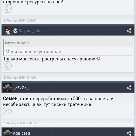
сторонние ресурсы по п.4.9.
20 Октября 2020 10:56:54
💀
Raynor_Jim
Цитата: Nika2015
Меня народ не устраивает
Только массовые растрелы спасут родину ©
20 Октября 2020 11:44:08
_zZzZz_
Семен
, стоят переработчики за 500к газа полёта и
несобирают...а вы тут сиськи трёте нике
20 Октября 2020 12:01:14
Addicted