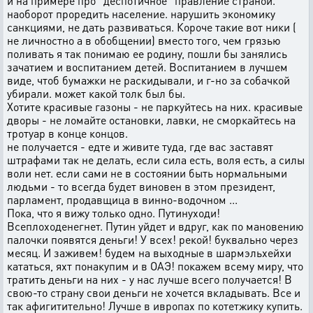
и на примере про "деспотичное" правление страной.
наоборот проредить население. нарушить экономику
санкциями, не дать развиваться. Короче такие вот ники (
не личностно а в обобщении) вместо того, чем грязью
поливать я так понимаю ее родину, пошли бы занялись
зачатием и воспитанием детей. Воспитанием в лучшем
виде, чтоб бумажки не раскидывали, и г-но за собачкой
убирали. может какой толк был бы.
Хотите красивые газоны - не паркуйтесь на них. красивые
дворы - не ломайте остановки, лавки, не сморкайтесь на
тротуар в конце концов.
не получается - едте и живите туда, где вас заставят
штрафами так не делать, если сила есть, воля есть, а силы
воли нет. если сами не в состоянии быть нормальными
людьми - то всегда будет виновен в этом президент,
парламент, продавщица в винно-водочном ...
Пока, что я вижу только одно. Путинуходи!
Всеплоходенегнет. Путин уйдет и вдруг, как по мановению
палочки появятся деньги! У всех! рекой! буквально через
месяц. И заживем! будем на выходные в шармэльхейхи
кататься, яхт понакупим и в ОАЭ! покажем всему миру, что
тратить деньги на них - у нас лучше всего получается! В
свою-то страну свои деньги не хочется вкладывать. Все и
так афигитительно! Лучше в ивропах по котетжику купить.