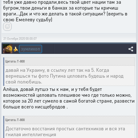
тебя уже давно продали,весь твой цвет нации там за
бугром,твои деньги в банках за которые ты кричиш
враги...Дак и что же делать в такой ситуации? (верить в
свою Емелеву судьбу)
21 Октября 2020 00:00:07
зумликоп
🍌
Цитата: T-800
давай на Украину, в ссылку лет так на 5. Когда
вернешься ты фото Путина целовать будешь и народ
свой полюбишь.
Алёша, довай лутшэ ты к нам, и у тебя будет
возможностей целовать плешивое чмо где только можно,
которое за 20 лет сумело в самой богатой стране, развести
больше всего нисщебродов .
Цитата: T-800
Достаточно восстания простых сантехников и вся эта
гнилая интеллигенция