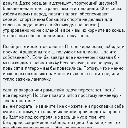
деньги. Даже равшан и джумшут , торгующий шаурмой
больше делает для страны, чем эти товарищи. Объясняю.
узбеки кормят народ, платят налоги, обеспечивают
сервис, спортсмены большого спорта не делают для
своего народа ничего. в 35 выходят на пенсю (
утрированно но не сильно) и все - вы их кормите до конца.
что бы они себе не поломали. толку- ноль!
Вообще с миром что-то не то. В топе киркоровы, лободы, и
прочие. Аршавины там.... получают миллионы.... за что
собственно? . Если бы завтра все инженеры сказали б -
мы выходим в забастовк4у бессрочную, пока получку не
повысят в пятеро - вы бы повесились. Потому, что именно
инженеры позволяют вам постить херню в твитере, или
тупло зажечь лампочку.
если киркоров или рамштайн вдруг перестанет "петь" -
все перживут. Но стоит заартачится простому инженеру -
так встанет все.
вы ни посрать ( извините ) не сможете, ни прокладки себе
купить, потому, что наладчик линии производства просто
выйдет из под контроля. но весь цимус в том, что
бездарей, современное общество ценит больше, чем тех,
кто обеспечивает жизнь. Это конечно жесть.