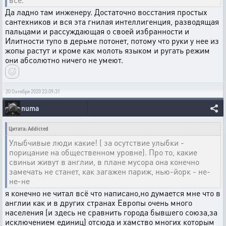
Да ладно там инженеру. Достаточно восстания простых
сантехников и вся эта гнилая интеллигенция, разводящая
пальцами и рассуждающая о своей избранности и
Илитности тупо в дерьме потонет, потому что руки у нее из
жопы растут и кроме как молоть языком и ругать режим
они абсолютно ничего не умеют.
20 Октября 2020 23:09:31
numa
Цитата: Addicted
Улыбчивые люди какие! ( за осутствие улыбки -
порицание на общественном уровне). Про то, какие
свиньи живут в англии, в плане мусора она конечно
замечать не станет, как загажен париж, нью-йорк - не-
не-не
я конечно не читал всё что написано,но думается мне что в
англии как и в других странах Европы очень много
населения (и здесь не сравнить города бывшего союза,за
исключением единиц) отсюда и хамство многих которым