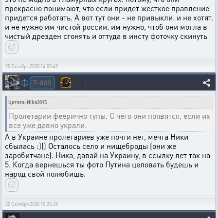
прекрасно понимают, что если придет жесткое правление
придется работать. А вот тут они - не привыкли. и не хотят.
и не нужно им чистой россии. им нужно, чтоб они могла в
чистый дрезден сгонять и оттуда в инсту фоточку скинуть
20 Октября 2020 14:00:49
T-800
⚖️
Цитата: Nika2015
Пролетарии феерично тупы. С чего они появятся, если их
все уже давно украли.
А в Украине пролетариев уже почти нет, мечта Ники
сбылась :))) Осталось село и нищеброды (они же
заробитчане). Ника, давай на Украину, в ссылку лет так на
5. Когда вернешься ты фото Путина целовать будешь и
народ свой полюбишь.
20 Октября 2020 15:25:35