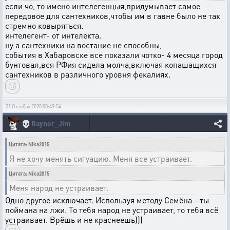
если чо, то имено интелегенцыя,придумывает самое
передовое для сантехников,чтобы им в гавне было не так
стремно ковыряться.
интелегент- от интелекта.
ну а сантехники на востание не способны,
события в Хабаровске все показали чотко- 4 месяца город
бунтовал,вся РФия сидела молча,включая копашащихся
сантехников в различного уровня фекалиях.
21 Октября 2020 00:49:54
💀
Raynor_Jim
Цитата: Nika2015
Я не хочу менять ситуацию. Меня все устраивает.
Цитата: Nika2015
Меня народ не устраивает.
Одно другое исключает. Используя методу Семёна - ты
поймана на лжи. То тебя народ не устраивает, то тебя всё
устраивает. Врёшь и не краснеешь)))