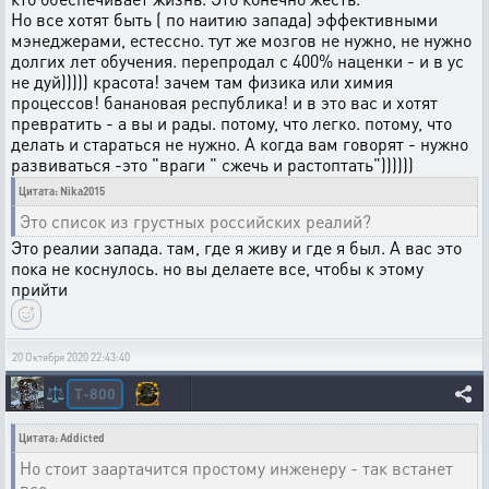
Но все хотят быть ( по наитию запада) эффективными
мэнеджерами, естессно. тут же мозгов не нужно, не нужно
долгих лет обучения. перепродал с 400% наценки - и в ус
не дуй))))) красота! зачем там физика или химия
процессов! банановая республика! и в это вас и хотят
превратить - а вы и рады. потому, что легко. потому, что
делать и стараться не нужно. А когда вам говорят - нужно
развиваться -это "враги " сжечь и растоптать"))))))
Цитата: Nika2015
Это список из грустных российских реалий?
Это реалии запада. там, где я живу и где я был. А вас это
пока не коснулось. но вы делаете все, чтобы к этому
прийти
20 Октября 2020 22:43:40
T-800
⚖️
Цитата: Addicted
Но стоит заартачится простому инженеру - так встанет
все.