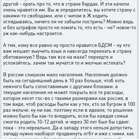
другой - орать про то, что в стране бардак. И эти качели
очень нравятся им. Вы ж определитесь. вы хотите страну с
какими-то свободами, или с чипом в Ж ходить
оглядываясь, ничего ли не забыли постричь? Можно ведь
и без штрафов просто не ломать то, что есть - не? новое-то
уж как-нибудь настроится.
А тем, кому все равно ну просто нравится БДСМ - ну что
вам мешает выучить язык и навсегда переехать в страну
обетованную? Ведь там все на мази? переедте и
успокойтесь. зачем так мучатся то и желчью истекать?
В россии слишком мало населения. Население должно
быть на сегодняшний день в 10 раз больше, чтоб хоть
немного быть сопоставимым с другими блоками. а
текущее население не может покрыть все те расходы,
которое несет гос-во с такими размерами как россия, в
том виде, чтоб расходы были как у тех, кто за бугром в 100
раз мельче. ну ни как. поэтому если в идеале, то решение
можно было бы как-то внедрить, если бы каждая семья
смогла родить 10-12 детей. и через 30 лет был бы сдвиг.
пока - это нереально. Да и западу этого нельзя допустить.
западу нужно наоборот продвинуть лгбт и иже с ними. как