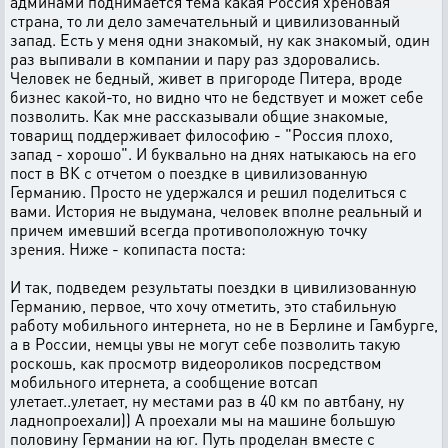
админами поднимается тема какая Россия хреновая
страна, то ли дело замечательный и цивилизованный
запад. Есть у меня одни знакомый, ну как знакомый, один
раз выпивали в компании и пару раз здоровались.
Человек не бедный, живет в пригороде Питера, вроде
бизнес какой-то, но видно что не бедствует и может себе
позволить. Как мне рассказывали общие знакомые,
товарищ поддерживает философию - "Россия плохо,
запад - хорошо". И буквально на днях натыкаюсь на его
пост в ВК с отчетом о поездке в цивилизованную
Германию. Просто не удержался и решил поделиться с
вами. История не выдумана, человек вполне реальный и
причем имевший всегда противоположную точку
зрения. Ниже - копипаста поста:
И так, подведем результаты поездки в цивилизованную
Германию, первое, что хочу отметить, это стабильную
работу мобильного интернета, но не в Берлине и Гамбурге,
а в России, немцы увы не могут себе позволить такую
роскошь, как просмотр видеороликов посредством
мобильного итернета, а сообщение вотсап
улетает..улетает, ну местами раз в 40 км по автбану, ну
ладнопроехали)) А проехали мы на машине большую
половину Германии на юг. Путь проделан вместе с