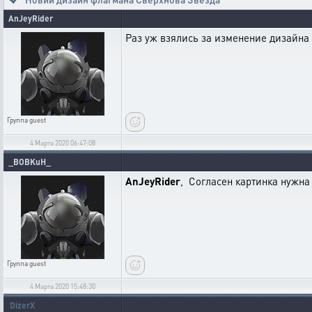
AnJeyRider
Раз уж взялись за изменение дизайна 
Группа
guest
4 Марта 2020 06:47:08
_BOBKuH_
AnJeyRider
, Согласен картинка нужна 
Группа
guest
4 Марта 2020 15:48:30
DizerX