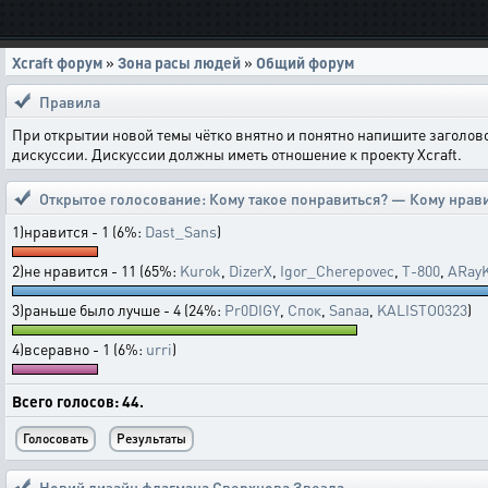
Xcraft форум
»
Зона расы людей
»
Общий форум
Правила
При открытии новой темы чётко внятно и понятно напишите заголов
дискуссии. Дискуссии должны иметь отношение к проекту Xcraft.
Открытое голосование:
Кому такое понравиться? — Кому нрав
1)нравится - 1 (6%:
Dast_Sans
)
2)не нравится - 11 (65%:
Kurok
,
DizerX
,
Igor_Cherepovec
,
T-800
,
ARay
3)раньше было лучше - 4 (24%:
Pr0DIGY
,
Спок
,
Sanaa
,
KALISTO0323
)
4)всеравно - 1 (6%:
urri
)
Всего голосов: 44.
Новий дизайн флагмана Сверхнова Звезда