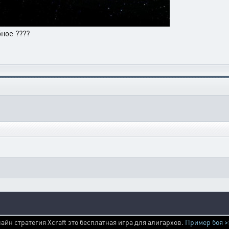
бное ????
айн стратегия Xcraft это бесплатная игра для алигархов.
Пример боя >