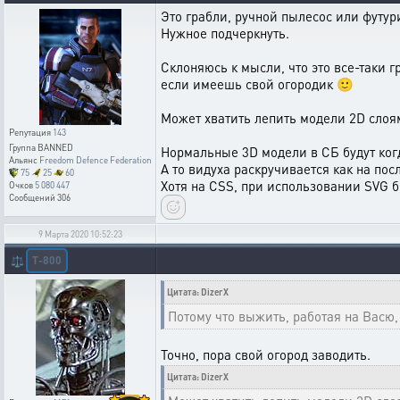
Это грабли, ручной пылесос или футури
Нужное подчеркнуть.
Склоняюсь к мысли, что это все-таки 
если имеешь свой огородик 🙂
Может хватить лепить модели 2D слоя
Репутация
143
Группа
BANNED
Нормальные 3D модели в СБ будут ког
Альянс
Freedom Defence Federation
А то видуха раскручивается как на пос
75
25
60
Хотя на CSS, при использовании SVG б
Очков
5 080 447
Сообщений
306
9 Марта 2020 10:52:23
T-800
⚖️
Цитата: DizerX
Потому что выжить, работая на Васю,
Точно, пора свой огород заводить.
Цитата: DizerX