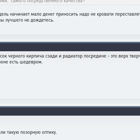
ями, самого посредственного качества?
дель начинает мало денег приносить надо не кровати переставля
 вы лучшего не дождетесь.
сок черного кирпича сзади и радиатор посредине - это верх твор
фоне есть шедевром.
али такую позорную оптику.