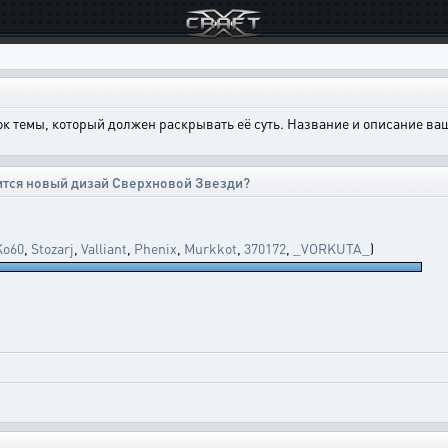
ок темы, который должен раскрывать её суть. Название и описание в
ится новый дизай Сверхновой Звезди?
Ko60
,
Stozarj
,
Valliant
,
Phenix
,
Murkkot
,
370172
,
_VORKUTA_
)