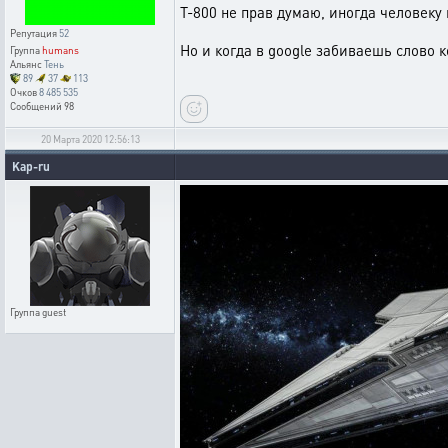
Т-800 не прав думаю, иногда человеку н
Репутация
52
Но и когда в google забиваешь слово 
Группа
humans
Альянс
Тень
89
37
113
Очков
8 485 535
Сообщений
98
20 Марта 2020 12:56:13
Kap-ru
Группа
guest