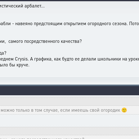
стический арбалет...
грабли - навеяно предстоящим открытием огородного сезона. Пото
ми, самого посредственного качества?
да?
леднем Crysis. А графика, как будто ее делали школьники на уро
ыло бы круче.
 можно только в том случае, если имеешь свой огородик 🙂