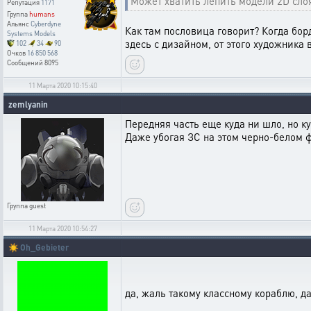
Может хватить лепить модели 2D сло
Репутация
1171
Группа
humans
Альянс
Cyberdyne
Как там пословица говорит? Когда бор
Systems Models
здесь с дизайном, от этого художника
102
34
90
Очков
16 850 568
Сообщений
8095
11 Марта 2020 10:15:40
zemlyanin
Передняя часть еще куда ни шло, но ку
Даже убогая ЗС на этом черно-белом 
Группа
guest
11 Марта 2020 10:54:27
☀️
Oh_Gebieter
да, жаль такому классному кораблю, д