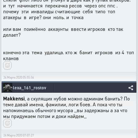
и тут начинается перекачка ресов через опс ппс .
почему эти инвалиды считающие себя типо топ
атакеры в игре? они ноль. и точка
или вам поимённо аккаунты ввести игроков кто так
делает?
конечно эта тема удалица. кто ж банит игроков из 4 топ
кланов
24 Марта 2020 05:55:56
lexa_161_rostov
Makkensi
, а скулящих нубов можно админам банить? По
теме давай имена, фамилии, логи боев. А пока что ты
напоминаешь обычного мусора ,,вы задержаны а за что
мы придумаем потом и доки найдем,,
24 Марта 2020 07:07:27