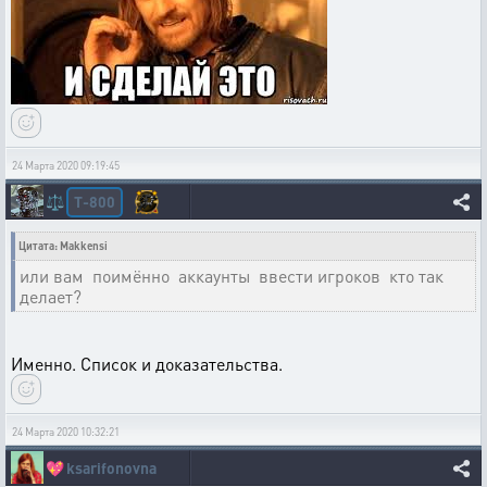
24 Марта 2020 09:19:45
T-800
⚖️
Цитата: Makkensi
или вам поимённо аккаунты ввести игроков кто так
делает?
Именно. Список и доказательства.
24 Марта 2020 10:32:21
💖
ksarifonovna