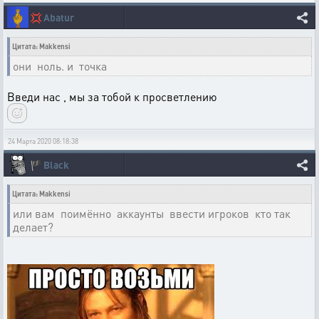
💢
Abatur
Цитата: Makkensi
они ноль. и точка
Введи нас , мы за тобой к просветлению
24 Марта 2020 08:18:38
🏴
Black
Цитата: Makkensi
или вам поимённо аккаунты ввести игроков кто так
делает?