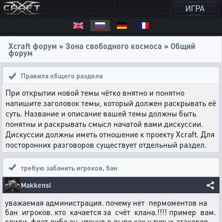
ИГРА
Xcraft форум
»
Зона свободного космоса
»
Общий
форум
Правила общего раздела
При открытии новой темы чётко внятно и понятно
напишите заголовок темы, который должен раскрывать её
суть. Название и описание вашей темы должны быть
понятны и раскрывать смысл начатой вами дискуссии.
Дискуссии должны иметь отношение к проекту Xcraft. Для
посторонних разговоров существует отдельный раздел.
требую забанить игроков
,
бан
Makkensi
уважаемая администрация. почему нет пермоментов на
бан игроков. кто качается за счёт клана.!!!! пример вам.
слили флот либо он утонул в дыре как у тупых атакеров.