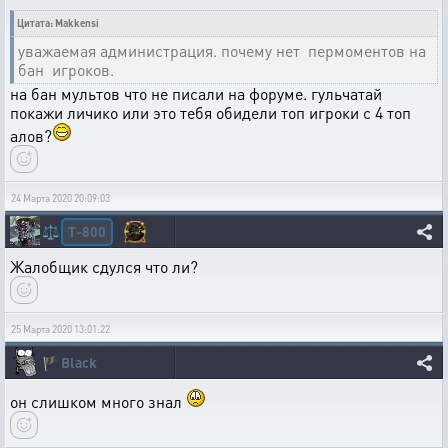
Цитата: Makkensi
уважаемая администрация. почему нет пермоментов на
бан игроков.
на бан мультов что не писали на форуме. гульчатай
покажи личико или это тебя обидели топ игроки с 4 топ
алов?
24 Марта 2020 20:09:03
T-800
⚖️
Жалобщик сдулся что ли?
25 Марта 2020 13:01:22
🏴
Black
он слишком много знал