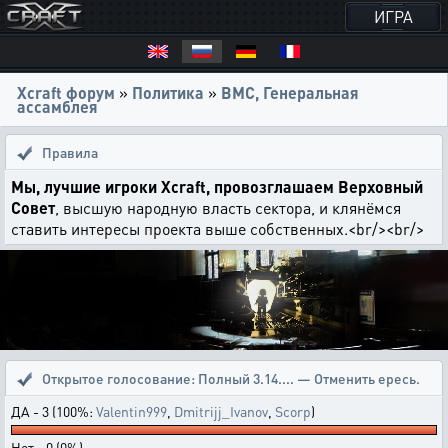
ИГРА
Xcraft форум
»
Политика
»
ВМС, Генеральная
ассамблея
Правила
Мы, лучшие игроки Xcraft, провозглашаем Верховный
Совет
, высшую народную власть сектора, и клянёмся
ставить интересы проекта выше собственных.<br/><br/>
Открытое голосование:
Полный 3.14.... — Отменить ересь.
ДА - 3 (100%:
Valentin999
,
Dmitrijj_Ivanov
,
Scorp
)
Нет - 0 (0%)