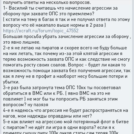
получить ответы на несколько вопросов.
1- Василий ты считаешь что начисление агрессии за
оборону при захвате ОПС это приемлемо?
( кстати на тему в багах я так и не получил ответа по этому
вопросу что её накапало выше нормы в 2 раза )
https://xcraft.ru/forum/topic_47552
Большая просьба убрать зачисление агрессии за оборону ,
это явно лишнее.
2-е я не летаю на пиратов и скорее всего не буду больше
на них летать, так почему из-за этой клятой агрессии я
теряю возможность захвата ОПС и как следствие не смогу
помогать росту своих соалов. Вопрос - будет ли какая то
возможность помощи захвата без получения агрессии, так
как я лечу не в профит а наоборот несу большие потери и
убытки.
3-е раз была затронута тема ОПС 10кк ты посоветовал
обратиться в ВМС или к РБ. ( явно ВМС на это не
повлияет ) не мог бы ты попросить РБ заняться этим
вопросом? ну пазязя
4-е я надеюсь что агрессия не будет распространяться на
нагов, мои надежды оправданы или нет?
5-е как влияет на агрессию мой потерянный флот в битве
с пиратом? не идёт ли игра в одни ворота? если я к
примеру сношу пиру 100к очков статы сам теряя 100к