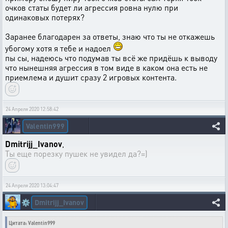
очков статы будет ли агрессия ровна нулю при
одинаковых потерях?
Заранее благодарен за ответы, знаю что ты не откажешь
убогому хотя я тебе и надоел
пы сы, надеюсь что подумав ты всё же придёшь к выводу
что нынешняя агрессия в том виде в каком она есть не
приемлема и душит сразу 2 игровых контента.
24 Апреля 2020 12:58:42
Valentin999
Dmitrijj_Ivanov
,
Ты еще порезку пушек не увидел да?=)
24 Апреля 2020 13:04:47
Dmitrijj_Ivanov
⚙️
Цитата: Valentin999