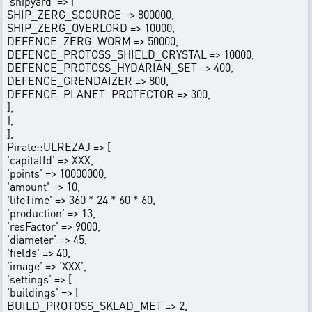
'shipyard' => [
SHIP_ZERG_SCOURGE => 800000,
SHIP_ZERG_OVERLORD => 10000,
DEFENCE_ZERG_WORM => 50000,
DEFENCE_PROTOSS_SHIELD_CRYSTAL => 10000,
DEFENCE_PROTOSS_HYDARIAN_SET => 400,
DEFENCE_GRENDAIZER => 800,
DEFENCE_PLANET_PROTECTOR => 300,
],
],
],
Pirate::ULREZAJ => [
'capitalId' => XXX,
'points' => 10000000,
'amount' => 10,
'lifeTime' => 360 * 24 * 60 * 60,
'production' => 13,
'resFactor' => 9000,
'diameter' => 45,
'fields' => 40,
'image' => 'XXX',
'settings' => [
'buildings' => [
BUILD_PROTOSS_SKLAD_MET => 2,