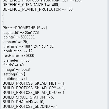
DEFENCE_GRENDAIZER => 400,
DEFENCE_PLANET_PROTECTOR => 150,
],
],
],
Pirate::PROMETHEUS => [
'capitalId' => 2561728,
'points' => 5000000,
'amount' => 25,
'lifeTime' => 180 * 24 * 60 * 60,
'production' => 12,
'resFactor' => 8000,
'diameter' => 35,
'fields' => 40,
'image' => 'ops8',
'settings' => [
'buildings' => [
BUILD_PROTOSS_SKLAD_MET => 1,
BUILD_PROTOSS_SKLAD_CRY => 1,
BUILD_PROTOSS_SKLAD_DEU => 1,
BUILD_SPACE_STATION => 5,
BUILD_PHALANX => 10,
BUILD_PROTOSS_SECOND => 1,