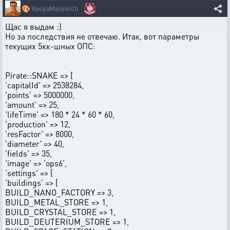
🎨
VasyaMalevich
Щас я выдам :)
Но за последствия не отвечаю. Итак, вот параметры
текущих 5кк-шных ОПС:
Pirate::SNAKE => [
'capitalId' => 2538284,
'points' => 5000000,
'amount' => 25,
'lifeTime' => 180 * 24 * 60 * 60,
'production' => 12,
'resFactor' => 8000,
'diameter' => 40,
'fields' => 35,
'image' => 'ops6',
'settings' => [
'buildings' => [
BUILD_NANO_FACTORY => 3,
BUILD_METAL_STORE => 1,
BUILD_CRYSTAL_STORE => 1,
BUILD_DEUTERIUM_STORE => 1,