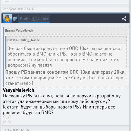
26 Апреля 2020 16:53:25
Dmitrijj_Ivanov
⚙️
Цитата: VasyaMalevich
Цитата: Dmitrijj_Ivanov
3-е раз была затронута тема ОПС 10кк ты посоветовал
обратиться в ВМС или к РБ. ( явно ВМС на это не
повлияет ) не мог бы ты попросить РБ заняться этим
вопросом? ну пазязя
Прошу РБ занятся конфигом ОПС 10кк или сразу 20кк
,
хотя с этим товарищем GEORGY ему и 10кк-шных скоро
станет мало )
VasyaMalevich
,
Поскольку РБ был снят, нельзя ли поручить разработку
этого чуда инженерной мысли кому либо другому?
К стати, будут ли выборы нового РБ? Или теперь все
решения будут за ВМС?
13 Мая 2020 12:31:36