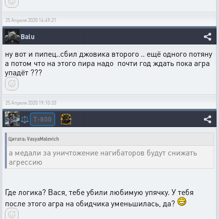
25 Апреля 2020 14:49:21
Balu
ну вот и пипец..сбил джовика второго .. ещё одного потяну
а потом что на этого пира надо почти год ждать пока агра
упадёт ???
25 Апреля 2020 19:10:33
T-800
⚖️
Цитата: VasyaMalevich
а медали за уничтожение нагибаторов будут снижать
агрессию
Где логика? Вася, тебе убили любимую упячку. У тебя
после этого агра на обидчика уменьшилась, да?