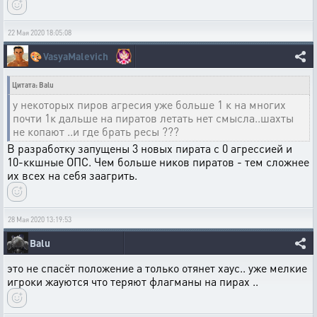
22 Мая 2020 18:05:08
🎨
VasyaMalevich
Цитата: Balu
у некоторых пиров агресия уже больше 1 к на многих
почти 1к дальше на пиратов летать нет смысла..шахты
не копают ..и где брать ресы ???
В разработку запущены 3 новых пирата с 0 агрессией и
10-ккшные ОПС. Чем больше ников пиратов - тем сложнее
их всех на себя заагрить.
28 Мая 2020 13:19:53
Balu
это не спасёт положение а только отянет хаус.. уже мелкие
игроки жауются что теряют флагманы на пирах ..