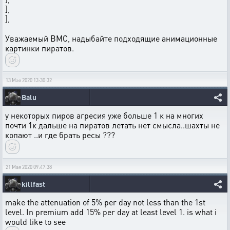
],
],
Уважаемый ВМС, надыбайте подходящие анимационные
картинки пиратов.
13 Мая 2020 13:30:32
Balu
у некоторых пиров агресия уже больше 1 к на многих
почти 1к дальше на пиратов летать нет смысла..шахты не
копают ..и где брать ресы ???
21 Мая 2020 09:47:38
killfast
make the attenuation of 5% per day not less than the 1st
level. In premium add 15% per day at least level 1. is what i
would like to see