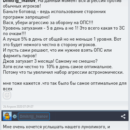
Dmitrijj_Ivanov
, На данный момент вся агрессия против
обычных игроков!
Баньте ботовод - ведь использование сторонних
программ запрещено!
Вася, убери агрессию за оборону на ОПС!!!
Уровень затухания - 5 в день а не 1! Это всего какая то ЗС
по очкам!!!
А лучше 5% в день от общей но не меньше 1 уровня. Вот
это будет немного честно в сторону игроков.
И пусть сами решают, что им нужнее взять ОПС или
фармить пиров!
Джов затухает 3 месяца! Самому не смешно?
Хотя если честно то 10% в день самое оптимальное.
Потому что ты увеличил набор агрессии астрономически.
мне тоже кажется .что так было бы самое оптимальное для
всех
24 Апреля 2020 07:09:07
Dmitrijj_Ivanov
⚙️
Мне очень хочется услышать нашего луноликого, и