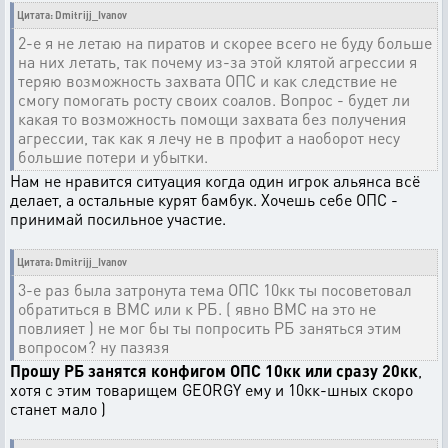
Цитата: Dmitrijj_Ivanov
2-е я не летаю на пиратов и скорее всего не буду больше
на них летать, так почему из-за этой клятой агрессии я
теряю возможность захвата ОПС и как следствие не
смогу помогать росту своих соалов. Вопрос - будет ли
какая то возможность помощи захвата без получения
агрессии, так как я лечу не в профит а наоборот несу
большие потери и убытки.
Нам не нравится ситуация когда один игрок альянса всё
делает, а остальные курят бамбук. Хочешь себе ОПС -
принимай посильное участие.
Цитата: Dmitrijj_Ivanov
3-е раз была затронута тема ОПС 10кк ты посоветовал
обратиться в ВМС или к РБ. ( явно ВМС на это не
повлияет ) не мог бы ты попросить РБ заняться этим
вопросом? ну пазязя
Прошу РБ занятся конфигом ОПС 10кк или сразу 20кк
,
хотя с этим товарищем GEORGY ему и 10кк-шных скоро
станет мало )