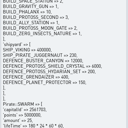
BUILD_SPACE_STATION => 2,
BUILD_GRAVITY_GUN => 1,
BUILD_PHALANX => 10,
BUILD_PROTOSS_SECOND => 3,
BUILD_ALLY_STATION => 1,
BUILD_PROTOSS_MOON_GATE => 2,
BUILD_ZERG_INSECTS_NATURE => 1,
],
'shipyard' => [
SHIP_VIKING => 400000,
SHIP_PIRATE_JUGGERNAUT => 230,
DEFENCE_BUSTER_CANYON => 12000,
DEFENCE_PROTOSS_SHIELD_CRYSTAL => 6000,
DEFENCE_PROTOSS_HYDARIAN_SET => 200,
DEFENCE_GRENDAIZER => 400,
DEFENCE_PLANET_PROTECTOR => 150,
],
],
],
Pirate::SWARM => [
'capitalId' => 2561703,
'points' => 5000000,
'amount' => 25,
'lifeTime' => 180 * 24 * 60 * 60,