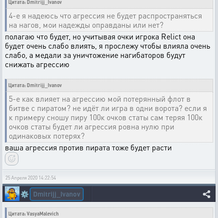
Цитата: Dmitrijj_Ivanov
4-е я надеюсь что агрессия не будет распространяться
на нагов, мои надежды оправданы или нет?
полагаю что будет, но учитывая очки игрока Relict она
будет очень слабо влиять, я прослежу чтобы влияла очень
слабо, а медали за уничтожение нагибаторов будут
снижать агрессию
Цитата: Dmitrijj_Ivanov
5-е как влияет на агрессию мой потерянный флот в
битве с пиратом? не идёт ли игра в одни ворота? если я
к примеру сношу пиру 100к очков статы сам теряя 100к
очков статы будет ли агрессия ровна нулю при
одинаковых потерях?
ваша агрессия против пирата тоже будет расти
25 Апреля 2020 14:22:54
Dmitrijj_Ivanov
⚙️
Цитата: VasyaMalevich