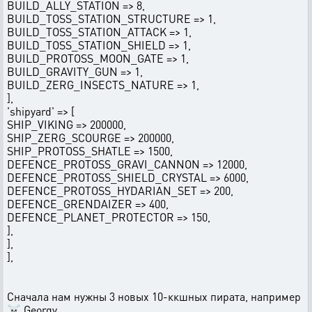
BUILD_ALLY_STATION => 8,
BUILD_TOSS_STATION_STRUCTURE => 1,
BUILD_TOSS_STATION_ATTACK => 1,
BUILD_TOSS_STATION_SHIELD => 1,
BUILD_PROTOSS_MOON_GATE => 1,
BUILD_GRAVITY_GUN => 1,
BUILD_ZERG_INSECTS_NATURE => 1,
],
'shipyard' => [
SHIP_VIKING => 200000,
SHIP_ZERG_SCOURGE => 200000,
SHIP_PROTOSS_SHATLE => 1500,
DEFENCE_PROTOSS_GRAVI_CANNON => 12000,
DEFENCE_PROTOSS_SHIELD_CRYSTAL => 6000,
DEFENCE_PROTOSS_HYDARIAN_SET => 200,
DEFENCE_GRENDAIZER => 400,
DEFENCE_PLANET_PROTECTOR => 150,
],
],
],
Сначала нам нужны 3 новых 10-ккшных пирата, например
☠ Georgy