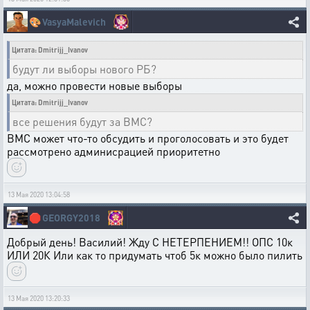
🎨
VasyaMalevich
Цитата: Dmitrijj_Ivanov
будут ли выборы нового РБ?
да, можно провести новые выборы
Цитата: Dmitrijj_Ivanov
все решения будут за ВМС?
ВМС может что-то обсудить и проголосовать и это будет
рассмотрено админисрацией приоритетно
13 Мая 2020 13:04:58
🛑
GEORGY2018
Добрый день! Василий! Жду С НЕТЕРПЕНИЕМ!! ОПС 10к
ИЛИ 20К Или как то придумать чтоб 5к можно было пилить
13 Мая 2020 13:20:33