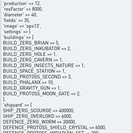
'production' => 12,
'resFactor' => 8000,
'diameter' => 40,
'fields' => 35,
'image' => 'ops13',
'settings' => [
'buildings' => [
BUILD_ZERG_BRIAN => 5,
BUILD_ZERG_INKUBATOR => 2,
BUILD_ZERG_HOLE => 1,
BUILD_ZERG_CAVERN => 1,
BUILD_ZERG_INSECTS_NATURE => 1,
BUILD_SPACE_STATION => 1,
BUILD_PROTOSS_SECOND => 3,
BUILD_PHALANX => 10,
BUILD_GRAVITY_GUN => 1,
BUILD_PROTOSS_MOON_GATE => 2,
],
'shipyard' => [
SHIP_ZERG_SCOURGE => 400000,
SHIP_ZERG_OVERLORD => 6000,
DEFENCE_ZERG_WORM => 30000,
DEFENCE_PROTOSS_SHIELD_CRYSTAL => 6000,
DEFENCE_PROTOSS_HYDARIAN_SET => 200,