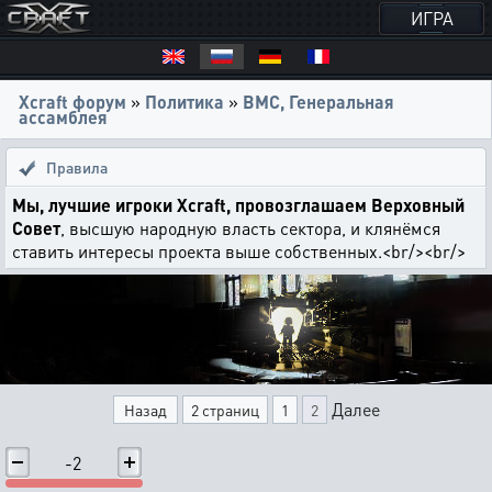
ИГРА
Xcraft форум
»
Политика
»
ВМС, Генеральная
ассамблея
Правила
Мы, лучшие игроки Xcraft, провозглашаем Верховный
Совет
, высшую народную власть сектора, и клянёмся
ставить интересы проекта выше собственных.<br/><br/>
Далее
Назад
2 страниц
1
2
-2