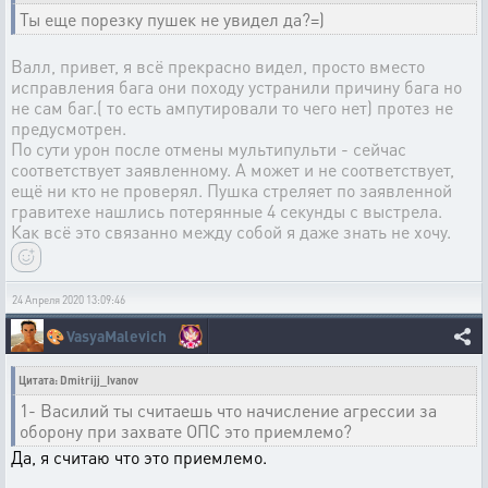
Ты еще порезку пушек не увидел да?=)
Валл, привет, я всё прекрасно видел, просто вместо
исправления бага они походу устранили причину бага но
не сам баг.( то есть ампутировали то чего нет) протез не
предусмотрен.
По сути урон после отмены мультипульти - сейчас
соответствует заявленному. А может и не соответствует,
ещё ни кто не проверял. Пушка стреляет по заявленной
гравитехе нашлись потерянные 4 секунды с выстрела.
Как всё это связанно между собой я даже знать не хочу.
24 Апреля 2020 13:09:46
🎨
VasyaMalevich
Цитата: Dmitrijj_Ivanov
1- Василий ты считаешь что начисление агрессии за
оборону при захвате ОПС это приемлемо?
Да, я считаю что это приемлемо.