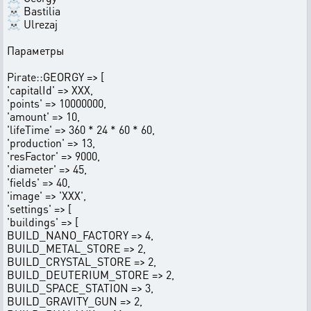
☠ Bastilia
☠ Ulrezaj
Параметры
Pirate::GEORGY => [
'capitalId' => XXX,
'points' => 10000000,
'amount' => 10,
'lifeTime' => 360 * 24 * 60 * 60,
'production' => 13,
'resFactor' => 9000,
'diameter' => 45,
'fields' => 40,
'image' => 'XXX',
'settings' => [
'buildings' => [
BUILD_NANO_FACTORY => 4,
BUILD_METAL_STORE => 2,
BUILD_CRYSTAL_STORE => 2,
BUILD_DEUTERIUM_STORE => 2,
BUILD_SPACE_STATION => 3,
BUILD_GRAVITY_GUN => 2,