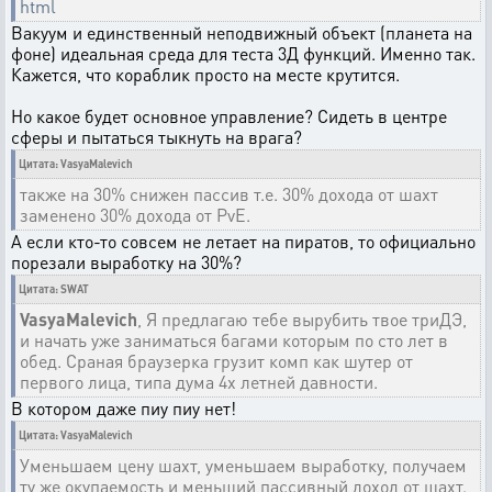
html
Вакуум и единственный неподвижный объект (планета на
фоне) идеальная среда для теста 3Д функций. Именно так.
Кажется, что кораблик просто на месте крутится.
Но какое будет основное управление? Сидеть в центре
сферы и пытаться тыкнуть на врага?
Цитата: VasyaMalevich
также на 30% снижен пассив т.е. 30% дохода от шахт
заменено 30% дохода от PvE.
А если кто-то совсем не летает на пиратов, то официально
порезали выработку на 30%?
Цитата: SWAT
VasyaMalevich
, Я предлагаю тебе вырубить твое триДЭ,
и начать уже заниматься багами которым по сто лет в
обед. Сраная браузерка грузит комп как шутер от
первого лица, типа дума 4х летней давности.
В котором даже пиу пиу нет!
Цитата: VasyaMalevich
Уменьшаем цену шахт, уменьшаем выработку, получаем
ту же окупаемость и меньший пассивный доход от шахт.