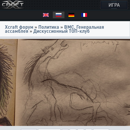
ИГРА
Xcraft форум
»
Политика
»
ВМС, Генеральная
ассамблея
»
Дискуссионный ТОП-клуб