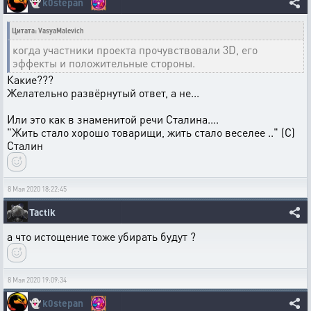
👻
k0stepan
Цитата: VasyaMalevich
когда участники проекта прочувствовали 3D, его
эффекты и положительные стороны.
Какие???
Желательно развёрнутый ответ, а не...
Или это как в знаменитой речи Сталина....
"Жить стало хорошо товарищи, жить стало веселее .." (С)
Сталин
8 Мая 2020 18:22:45
Tactik
а что истощение тоже убирать будут ?
8 Мая 2020 19:09:34
👻
k0stepan