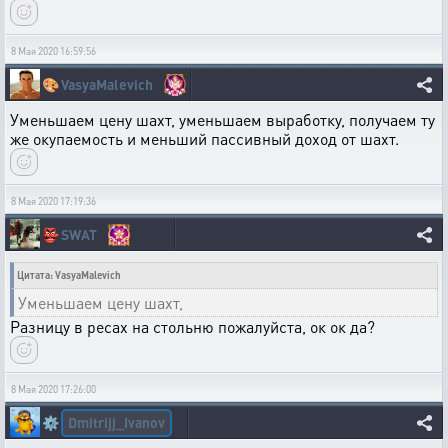
8 Мая 2020 16:59:56
🎨
VasyaMalevich
Уменьшаем цену шахт, уменьшаем выработку, получаем ту
же окупаемость и меньший пассивный доход от шахт.
8 Мая 2020 17:19:36
👺
SWAT
Цитата: VasyaMalevich
Уменьшаем цену шахт,
Разницу в ресах на стольню пожалуйста, ок ок да?
8 Мая 2020 17:26:00
Dmitrijj_Ivanov
⚙️