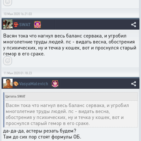
10 Мая 2020 16:21:03
👺
SWAT
Васян тока что нагнул весь баланс сервака, и угробил
многолетние труды людей. пс - видать весна, обострения
у психических, ну и течка у кошек, вот и проснулся старый
гемор в его сраке.
11 Мая 2020 01:18:23
🎨
VasyaMalevich
Цитата: SWAT
Васян тока что нагнул весь баланс сервака, и угробил
многолетние труды людей. пс - видать весна,
обострения у психических, ну и течка у кошек, вот и
проснулся старый гемор в его сраке.
да-да-да, астеры резать будем?
Там до сих пор стоят формулы ОБ.