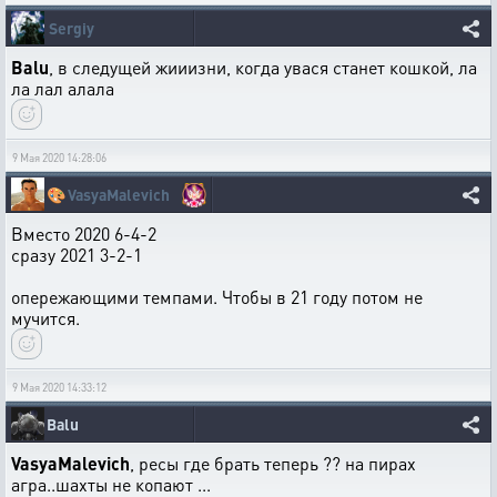
Sergiy
Balu
, в следущей жииизни, когда увася станет кошкой, ла
ла лал алала
9 Мая 2020 14:28:06
🎨
VasyaMalevich
Вместо 2020 6-4-2
сразу 2021 3-2-1
опережающими темпами. Чтобы в 21 году потом не
мучится.
9 Мая 2020 14:33:12
Balu
VasyaMalevich
, ресы где брать теперь ?? на пирах
агра..шахты не копают ...