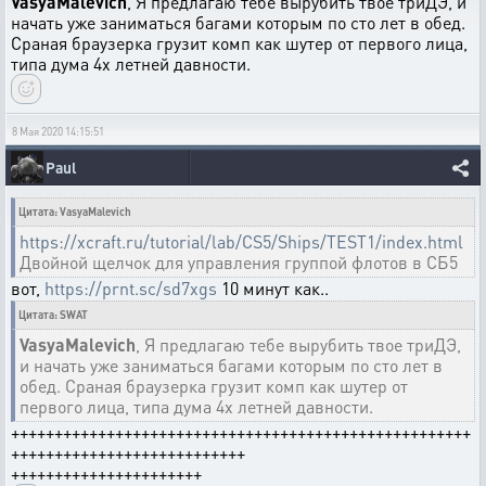
VasyaMalevich
, Я предлагаю тебе вырубить твое триДЭ, и
начать уже заниматься багами которым по сто лет в обед.
Сраная браузерка грузит комп как шутер от первого лица,
типа дума 4х летней давности.
8 Мая 2020 14:15:51
Paul
Цитата: VasyaMalevich
https://xcraft.ru/tutorial/lab/CS5/Ships/TEST1/index.html
Двойной щелчок для управления группой флотов в СБ5
вот,
https://prnt.sc/sd7xgs
10 минут как..
Цитата: SWAT
VasyaMalevich
, Я предлагаю тебе вырубить твое триДЭ,
и начать уже заниматься багами которым по сто лет в
обед. Сраная браузерка грузит комп как шутер от
первого лица, типа дума 4х летней давности.
+++++++++++++++++++++++++++++++++++++++++++++++++++++
+++++++++++++++++++++++++++
++++++++++++++++++++++