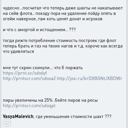
чудесно ..посчитал что теперь даже шахты не накапывают
на сейв флота.. походу пора на удаление пойду опять в
огейм наверное..там хоть ценят донат и игроков
и что с амортой и истощением.. ???
тогда режте потребление стоимость построек где флот
теперь брать и газ на твоих нагов и т.д. короче как всегда
что удивляться
мне тут скрин скинули... что б поржать
https://prnt.sc/sdo6yf
http://prntscr.com/sdooa2
http://joxi.ru/krDXBGNtJXBDWr
пиры увеличены на 25% .бейте пиров на ресы
http://prntscr.com/sdoqpt
VasyaMalevich
, где уменьшение стоимости шахт ???