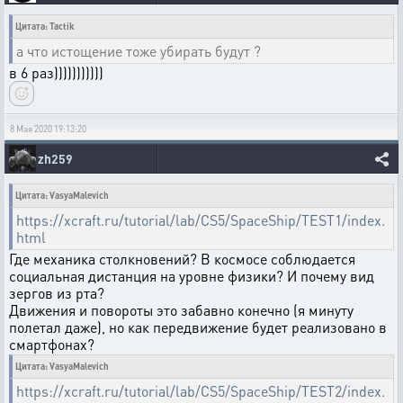
Цитата: Tactik
а что истощение тоже убирать будут ?
в 6 раз)))))))))))
8 Мая 2020 19:13:20
zh259
Цитата: VasyaMalevich
https://xcraft.ru/tutorial/lab/CS5/SpaceShip/TEST1/index.
html
Где механика столкновений? В космосе соблюдается
социальная дистанция на уровне физики? И почему вид
зергов из рта?
Движения и повороты это забавно конечно (я минуту
полетал даже), но как передвижение будет реализовано в
смартфонах?
Цитата: VasyaMalevich
https://xcraft.ru/tutorial/lab/CS5/SpaceShip/TEST2/index.