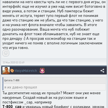
навалили на него квесты чуть ли не с первого дня игры, он
интерфейс еще не изучил а уже над ним висит ботоговно в
виде уника, а потом и станции. Нуб памперсы бежит
менять от испуга, теряет тупо первый флот не понимая
даже что станцию им не убить, да что там станцию, у него
и на уника нет флота вначале чтобы завалить. В итоге
одно разочарование. Ваша мечта что нуб побежит
донатить на флот тоже обламывается, нуб не знает еще
про дендру :) А просрав космонабор на станции так и
уходит ничего не поняв с вполне логичным заключением
что игра говно.
22 Мая 2020 02:53:49
🎨
VasyaMalevich
Цитата: T-800
я их давно прошел
Ты десятилетие назад их прошёл? Может они уже менее
накуреные. Создай новый ак на русском языке и
постфиксом _cap, например
T-800_cap
и увидишь новый брифинг с роликами, звуком,