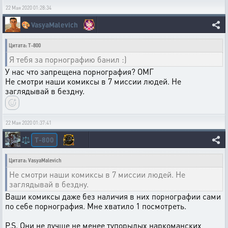
22 Мая 2020 01:28:34
🎨
VasyaMalevich
Цитата: T-800
Я тебя за порнографию банил :)
У нас что запрещена порнография? ОМГ
Не смотри наши комиксы в 7 миссии людей. Не
заглядывай в бездну.
22 Мая 2020 01:37:41
T-800
⚖️
Цитата: VasyaMalevich
Не смотри наши комиксы в 7 миссии людей. Не
заглядывай в бездну.
Ваши комиксы даже без наличия в них порнографии сами
по себе порнография. Мне хватило 1 посмотреть.
P.S. Они не лучше не менее тупорылых наркоманских