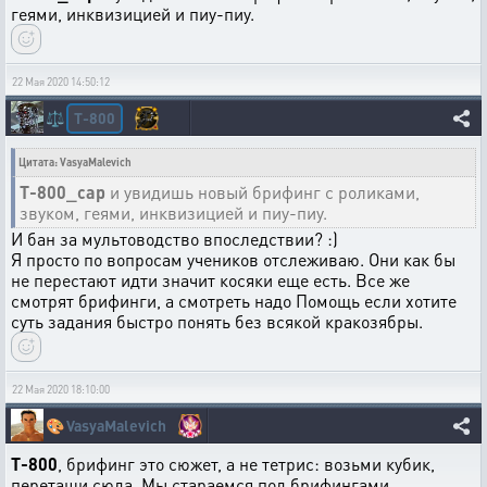
геями, инквизицией и пиу-пиу.
22 Мая 2020 14:50:12
T-800
⚖️
Цитата: VasyaMalevich
T-800_cap
и увидишь новый брифинг с роликами,
звуком, геями, инквизицией и пиу-пиу.
И бан за мультоводство впоследствии? :)
Я просто по вопросам учеников отслеживаю. Они как бы
не перестают идти значит косяки еще есть. Все же
смотрят брифинги, а смотреть надо Помощь если хотите
суть задания быстро понять без всякой кракозябры.
22 Мая 2020 18:10:00
🎨
VasyaMalevich
T-800
, брифинг это сюжет, а не тетрис: возьми кубик,
перетащи сюда. Мы стараемся под брифингами