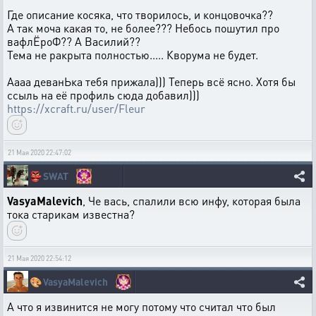
Где описание косяка, что творилось, и концовочка??
А так моча какая то, не более??? Небось пошутил про
вафлЁроФ?? А Василий??
Тема не ракрыта полностью..... Кворума не будет.
Аааа деванЬка тебя прижала))) Теперь всё ясно. Хотя бы
ссыль на её профиль сюда добавил)))
https://xcraft.ru/user/Fleur
21 Мая 2020 22:47:02
👺
SWAT
VasyaMalevich
, Че вась, спалили всю инфу, которая была
тока старикам известна?
21 Мая 2020 22:54:12
🎨
VasyaMalevich
А что я извинится не могу потому что считал что был