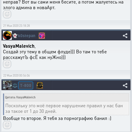
неправ? Вот вы сами меня бесите, а потом жалуетесь на
злого админа в новаАрт.
21 Мая 2020 23:18:28
👻
k0stepan
VasyaMalevich
,
Создай эту тему в общем флуде))) Во там то тебе
расскажутЪ фсЁ как нуЖно)))
22 Мая 2020 00:56:06
T-800
⚖️
Цитата: VasyaMalevich
Поскольку это моё первое нарушение правил у нас бан
за такое от 1 до 30 дней.
Вообще то второе. Я тебя за порнографию банил :)