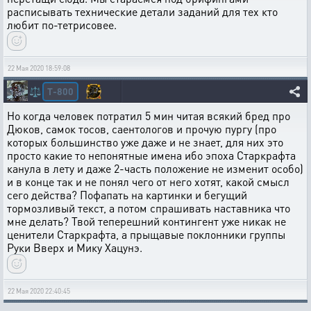
расписывать технические детали заданий для тех кто
любит по-тетрисовее.
22 Мая 2020 18:59:08
T-800
⚖️
Но когда человек потратил 5 мин читая всякий бред про
Дюков, самок тосов, саентологов и прочую пургу (про
которых большинство уже даже и не знает, для них это
просто какие то непонятные имена ибо эпоха Старкрафта
канула в лету и даже 2-часть положение не изменит особо)
и в конце так и не понял чего от него хотят, какой смысл
сего действа? Пофапать на картинки и бегущий
тормозливый текст, а потом спрашивать наставника что
мне делать? Твой теперешний контингент уже никак не
ценители Старкрафта, а прыщавые поклонники группы
Руки Вверх и Мику Хацунэ.
22 Мая 2020 22:40:45