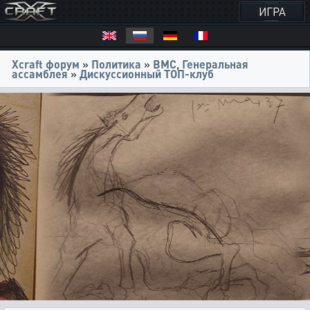
ИГРА
Xcraft форум
»
Политика
»
ВМС, Генеральная
ассамблея
»
Дискуссионный ТОП-клуб