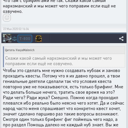
Что там с брифингами не так. Скажи какой самый
наркоманский и мы может чего поправим если ещё не
озвучено.
22 Мая 2020 02:16:04
T-800
⚖️
Цитата: VasyaMalevich
Скажи какой самый наркоманский и мы может чего
поправим если ещё не озвучено.
Чтобы это сделать мне нужно создавать нубоак и заново
проходить квесты. Потому что я их давно прошел, а твои
гениальные деятели сделали так что условия квеста
повторно уже не показываются, есть только брифинг. Мне
что делать больше нечего, тратить свое время на это?
Ради чего? Ради жука? Смешно. Помню когда проходил
плевался ибо реально было неясно чего хотят. Да и сейчас
народ часто меня спрашивает что конкретно квест хочет,
значит сделано паршиво раз такие вопросы возникают.
Смотря один только брифинг фиг поймешь чего надо, а
про раздел Помощь далеко не каждый нуб знает. Вы же