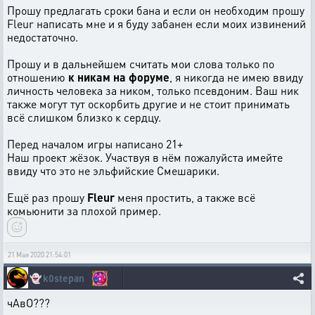
Прошу предлагать сроки бана и если он необходим прошу
Fleur написать мне и я буду забанен если моих извинений
недостаточно.
Прошу и в дальнейшем считать мои слова только по
отношению
к никам на форуме
, я никогда не имею ввиду
личность человека за ником, только псевдоним. Ваш ник
также могут тут оскорбить другие и не стоит принимать
всё слишком близко к сердцу.
Перед началом игры написано 21+
Наш проект жёзок. Участвуя в нём пожалуйста имейте
ввиду что это не эльфийские Смешарики.
Ещё раз прошу
Fleur
меня простить, а также всё
комьюнити за плохой пример.
21 Мая 2020 21:54:01
👻
k0stepan
чАвО???