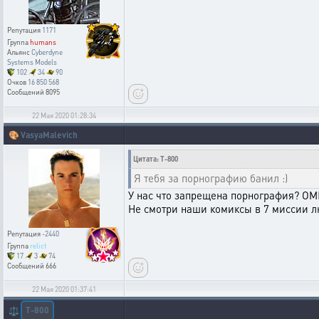
Репутация
1171
Группа
humans
Альянс
Cyberdyne
Systems Models
102
34
90
Очков
16 850 568
Сообщений
8095
22 Мая 2020 01:28:34
🎨
VasyaMalevich
Цитата: T-800
Я тебя за порнографию банил :)
У нас что запрещена порнография? ОМ
Не смотри наши комиксы в 7 миссии л
Репутация
-2440
Группа
relict
17
3
74
Сообщений
666
22 Мая 2020 01:37:41
T-800
⚖️