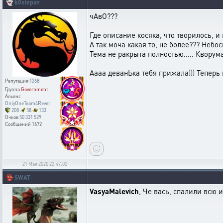
👻
k0stepan
чАвО???
Где описание косяка, что творилось, и
А так моча какая то, не более??? Неб
Тема не ракрыта полностью..... Кворума
Аааа деванЬка тебя прижала))) Теперь 
Репутация
1268
Группа
Government
Альянс
OnlyOneTeam4Rever
208
58
133
Очков
50 331 529
Сообщений
1672
21 Мая 2020 22:47:02
👺
SWAT
VasyaMalevich
, Че вась, спалили всю 