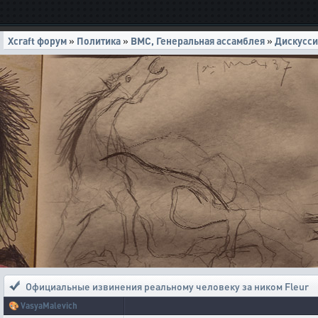
Xcraft форум
»
Политика
»
ВМС, Генеральная ассамблея
»
Дискусс
Официальные извинения реальному человеку за ником Fleur
🎨
VasyaMalevich