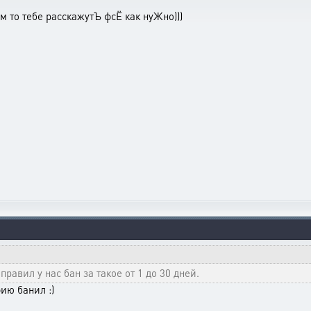
ам то тебе расскажутЪ фсЁ как нуЖно)))
равил у нас бан за такое от 1 до 30 дней.
ию банил :)