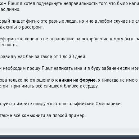
ком Fleur я хотел подчеркнуть неправильность того что было нап
ас лично.
орый пишет фигню это разные люди, но мне в любом случае не с
ак сильно расстроит.
форма это конечно не оправдание за оскорбление я могу быть заб
венность.
авил у нас бан за такое от 1 до 30 дней.
н необходим прошу Fleur написать мне и я буду забанен если мо
лова только по отношению
к никам на форуме
, я никогда не имею
 стоит принимать всё слишком близко к сердцу.
алуйста имейте ввиду что это не эльфийские Смешарики.
 также всё комьюнити за плохой пример.