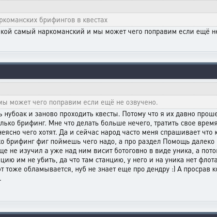
ркоманских брифингов в квестах
какой самый наркоманский и мы может чего поправим если ещё н
ы может чего поправим если ещё не озвучено.
 нубоак и заново проходить квесты. Потому что я их давно проше
олько брифинг. Мне что делать больше нечего, тратить свое врем
ясно чего хотят. Да и сейчас народ часто меня спрашивает что к
о брифинг фиг поймешь чего надо, а про раздел Помощь далеко 
ще не изучил а уже над ним висит ботоговно в виде уника, а пото
цию им не убить, да что там станцию, у него и на уника нет фло
т тоже обламывается, нуб не знает еще про дендру :) А просрав к
.