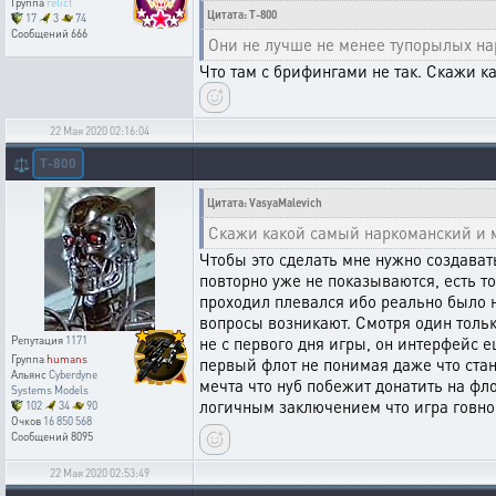
Группа
relict
Цитата: T-800
17
3
74
Сообщений
666
Они не лучше не менее тупорылых на
Что там с брифингами не так. Скажи 
22 Мая 2020 02:16:04
T-800
⚖️
Цитата: VasyaMalevich
Скажи какой самый наркоманский и м
Чтобы это сделать мне нужно создавать
повторно уже не показываются, есть т
проходил плевался ибо реально было не
вопросы возникают. Смотря один тольк
не с первого дня игры, он интерфейс е
Репутация
1171
Группа
humans
первый флот не понимая даже что стан
Альянс
Cyberdyne
мечта что нуб побежит донатить на фло
Systems Models
логичным заключением что игра говно
102
34
90
Очков
16 850 568
Сообщений
8095
22 Мая 2020 02:53:49