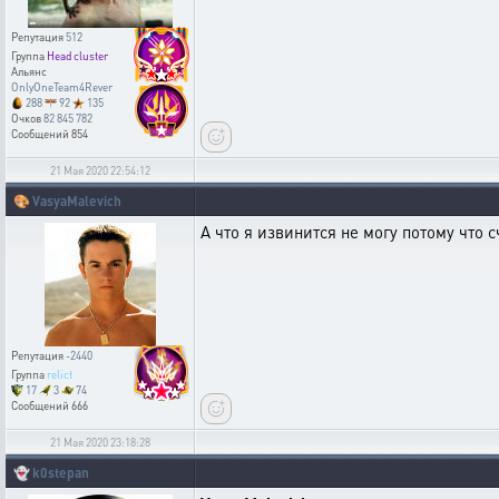
Репутация
512
Группа
Head cluster
Альянс
OnlyOneTeam4Rever
288
92
135
Очков
82 845 782
Сообщений
854
21 Мая 2020 22:54:12
🎨
VasyaMalevich
А что я извинится не могу потому что 
Репутация
-2440
Группа
relict
17
3
74
Сообщений
666
21 Мая 2020 23:18:28
👻
k0stepan