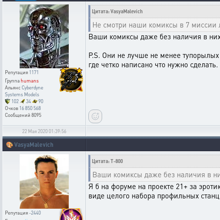
Цитата: VasyaMalevich
Не смотри наши комиксы в 7 миссии 
Ваши комиксы даже без наличия в них
P.S. Они не лучше не менее тупорылых 
где четко написано что нужно сделать.
Репутация
1171
Группа
humans
Альянс
Cyberdyne
Systems Models
102
34
90
Очков
16 850 568
Сообщений
8095
22 Мая 2020 01:39:56
🎨
VasyaMalevich
Цитата: T-800
Ваши комиксы даже без наличия в ни
Я б на форуме на проекте 21+ за эроти
виде целого набора профильных станц
Репутация
-2440