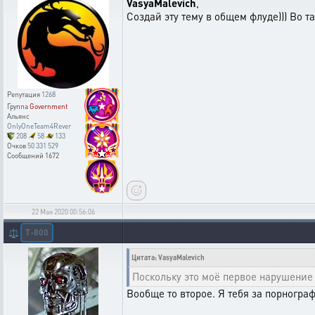
VasyaMalevich
,
Создай эту тему в общем флуде))) Во т
Репутация
1268
Группа
Government
Альянс
OnlyOneTeam4Rever
208
58
133
Очков
50 331 529
Сообщений
1672
22 Мая 2020 00:56:06
T-800
⚖️
Цитата: VasyaMalevich
Поскольку это моё первое нарушение п
Вообще то второе. Я тебя за порнограф