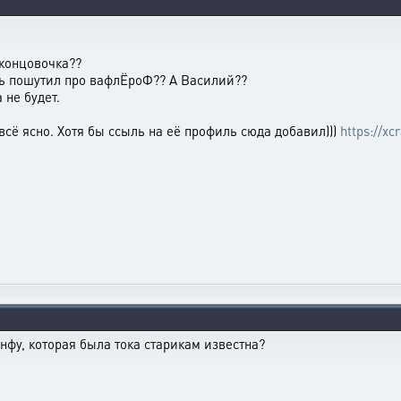
 концовочка??
ось пошутил про вафлЁроФ?? А Василий??
 не будет.
всё ясно. Хотя бы ссыль на её профиль сюда добавил)))
https://xc
инфу, которая была тока старикам известна?