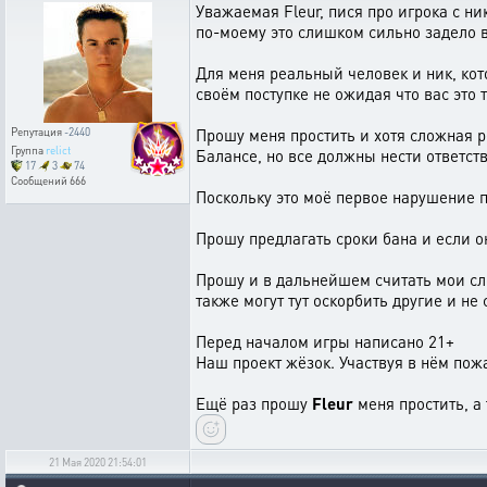
Уважаемая Fleur, пися про игрока с ни
по-моему это слишком сильно задело в
Для меня реальный человек и ник, кот
своём поступке не ожидая что вас это т
Прошу меня простить и хотя сложная ре
Репутация
-2440
Группа
relict
Балансе, но все должны нести ответст
17
3
74
Сообщений
666
Поскольку это моё первое нарушение пр
Прошу предлагать сроки бана и если о
Прошу и в дальнейшем считать мои с
также могут тут оскорбить другие и не
Перед началом игры написано 21+
Наш проект жёзок. Участвуя в нём пож
Ещё раз прошу
Fleur
меня простить, а
21 Мая 2020 21:54:01