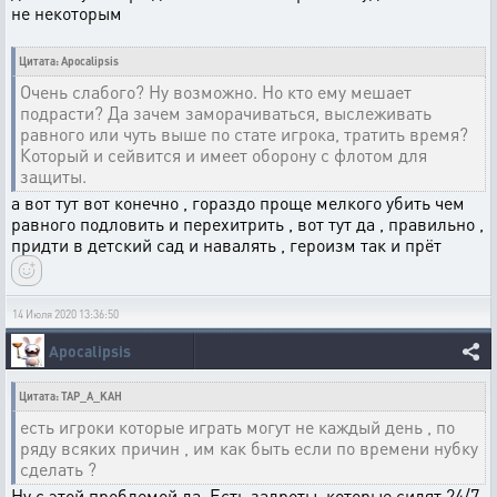
не некоторым
Цитата: Apocalipsis
Очень слабого? Ну возможно. Но кто ему мешает
подрасти? Да зачем заморачиваться, выслеживать
равного или чуть выше по стате игрока, тратить время?
Который и сейвится и имеет оборону с флотом для
защиты.
а вот тут вот конечно , гораздо проще мелкого убить чем
равного подловить и перехитрить , вот тут да , правильно ,
придти в детский сад и навалять , героизм так и прёт
14 Июля 2020 13:36:50
Apocalipsis
Цитата: TAP_A_KAH
есть игроки которые играть могут не каждый день , по
ряду всяких причин , им как быть если по времени нубку
сделать ?
Ну с этой проблемой да. Есть задроты, которые сидят 24/7,