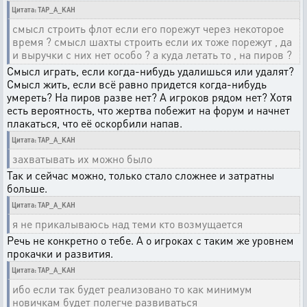
Цитата: TAP_A_KAH
смысл строить флот если его порежут через некоторое
время ? смысл шахты строить если их тоже порежут , да
и выручки с них нет особо ? а куда летать то , на пиров ?
Смысл играть, если когда-нибудь удалишься или удалят?
Смысл жить, если всё равно придется когда-нибудь
умереть? На пиров разве нет? А игроков рядом нет? Хотя
есть вероятность, что жертва побежит на форум и начнет
плакаться, что её оскорбили напав.
Цитата: TAP_A_KAH
захватывать их можно было
Так и сейчас можно, только стало сложнее и затратны
больше.
Цитата: TAP_A_KAH
я не прикалываюсь над теми кто возмущается
Речь не конкретно о тебе. А о игроках с таким же уровнем
прокачки и развития.
Цитата: TAP_A_KAH
ибо если так будет реализовано то как минимум
новичкам будет полегче развиваться