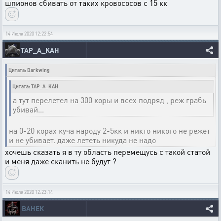
шпионов сбивать от таких кровососов с 15 кк
14 Июля 2020 12:22:54
TAP_A_KAH
Цитата: Darkwing
Цитата: TAP_A_KAH
а тут перелетел на 300 коры и всех подряд , реж грабь
убивай...
на 0-20 корах куча народу 2-5кк и никто никого не режет
и не убивает. даже лететь никуда не надо
хочешь сказать я в ту область перемещусь с такой статой
и меня даже сканить не будут ?
14 Июля 2020 12:23:14
BAHEK