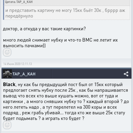
Цитата: TAP_A_KAH
и представить картину не могу 15кк бьёт 30к , брррр аж
передёрнуло
доктор, а откуда у вас такие картинки?
много людей снимает нубку и что-то ВМС не летит их
выносить пачками))
14 Июля 2020 12:11:13
TAP_A_KAH
Black
, ну как бы предыдущий пост был от 15кк который
предлогает снять нубку после 25к , как бы напрашивается
вывод что всех кто выше кушать можно, вот от туда и
картинки , а много снявших нубку то ? каждый второй ? до
него лететь надо , а тут перелетел на 300 коры и всех
подряд , реж грабь убивай... тогда кто же выше 25к стату
будет подымать ? а играть кто будет ?