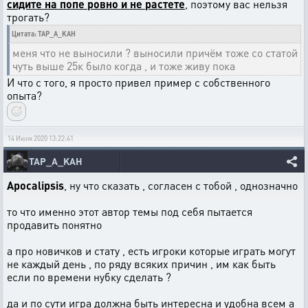
сидите на попе ровно и не растете
, поэтому вас нельзя
трогать?
Цитата: TAP_A_KAH
меня что не выносили ? выносили причём тоже со статой
чуть выше 25к было когда , и тоже живу пока
И что с того, я просто привел пример с собственного
опыта?
14 Июля 2020 13:22:41
TAP_A_KAH
Apocalipsis
, ну что сказать , согласен с тобой , однозначно
то что именно этот автор темы под себя пытается
продавить понятно
а про новичков и стату , есть игроки которые играть могут
не каждый день , по ряду всяких причин , им как быть
если по времени нубку сделать ?
да и по сути игра должна быть интересна и удобна всем а