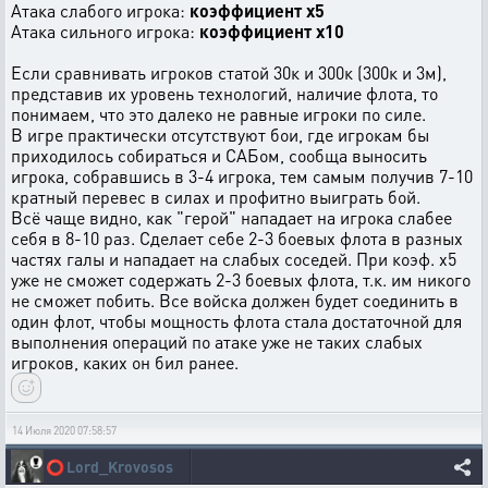
Атака слабого игрока:
коэффициент х5
Атака сильного игрока:
коэффициент х10
Если сравнивать игроков статой 30к и 300к (300к и 3м),
представив их уровень технологий, наличие флота, то
понимаем, что это далеко не равные игроки по силе.
В игре практически отсутствуют бои, где игрокам бы
приходилось собираться и САБом, сообща выносить
игрока, собравшись в 3-4 игрока, тем самым получив 7-10
кратный перевес в силах и профитно выиграть бой.
Всё чаще видно, как "герой" нападает на игрока слабее
себя в 8-10 раз. Сделает себе 2-3 боевых флота в разных
частях галы и нападает на слабых соседей. При коэф. х5
уже не сможет содержать 2-3 боевых флота, т.к. им никого
не сможет побить. Все войска должен будет соединить в
один флот, чтобы мощность флота стала достаточной для
выполнения операций по атаке уже не таких слабых
игроков, каких он бил ранее.
14 Июля 2020 07:58:57
⭕
Lord_Krovosos