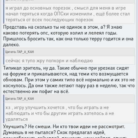
я играл до основных порезок , смысл для меня в игре
начал теряться когда ОПСки изменили , ещё более стал
теряться от всех последующих порезок
Представь на сколько ты не одинок в этом, а? Я знаю
каково потерять опс, которую холил и лелеял годы.
Пришлось бросить так, как она только терру годится и она
далеко.
Цитата: TAP_A_KAH
сейчас я тупо жру попкорн и наблюдаю
Типикал зритель, ну да. Такие обычно при урезках сидят
на форуме и прикалываются, над теми кто возмущается
обновам. При этом у самих типо всё нормально и их это не
коснулось. Да они также летают пару раз в неделю, так что
естественно им пофиг на всё.
Цитата: TAP_A_KAH
хз , игру улучшить хочется , что бы играть а не
наблюдать и что бы другим играть хотелось а не
удаляться
Улучшить? Не смеши. Ни кто твои идеи не рассмотрит.
Думаешь я не пытался? Скок предлагал идей,
разнообразить геймплей, понизить цену хайдов, апнуть