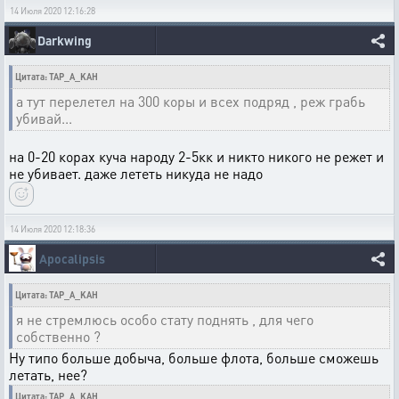
14 Июля 2020 12:16:28
Darkwing
Цитата: TAP_A_KAH
а тут перелетел на 300 коры и всех подряд , реж грабь
убивай...
на 0-20 корах куча народу 2-5кк и никто никого не режет и
не убивает. даже лететь никуда не надо
14 Июля 2020 12:18:36
Apocalipsis
Цитата: TAP_A_KAH
я не стремлюсь особо стату поднять , для чего
собственно ?
Ну типо больше добыча, больше флота, больше сможешь
летать, нее?
Цитата: TAP_A_KAH