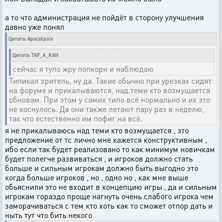
а то что администрация не пойдёт в сторону улучшения
давно уже понял
Цитата: Apocalipsis
Цитата: TAP_A_KAH
сейчас я тупо жру попкорн и наблюдаю
Типикал зритель, ну да. Такие обычно при урезках сидят
на форуме и прикалываются, над теми кто возмущается
обновам. При этом у самих типо всё нормально и их это
не коснулось. Да они также летают пару раз в неделю,
так что естественно им пофиг на всё.
я не прикалываюсь над теми кто возмущается , это
предложение от тс лично мне кажется конструктивным ,
ибо если так будет реализовано то как минимум новичкам
будет полегче развиваться , и игроков должно стать
больше и сильным игрокам должно быть выгодно это
когда больше игроков , но , одно но , как мне выше
обьяснили это не входит в концепцию игры , да и сильным
игрокам гораздо проще нагнуть очень слабого игрока чем
заморачиваться с тем кто хоть как то сможет отпор дать и
ныть тут что бить некого