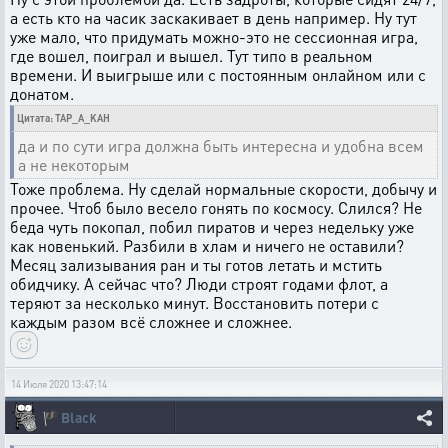
а есть кто на часик заскакивает в день например. Ну тут
уже мало, что придумать можно-это не сессионная игра,
где вошел, поиграл и вышел. Тут типо в реальном
времени. И выигрыше или с постоянным онлайном или с
донатом.
Цитата: TAP_A_KAH
да и по сути игра должна быть интересна и удобна всем
а не некоторым
Тоже проблема. Ну сделай нормальные скорости, добычу и
прочее. Чтоб было весело гонять по космосу. Слился? Не
беда чуть покопал, побил пиратов и через недельку уже
как новенький. Разбили в хлам и ничего не оставили?
Месяц зализывания ран и ты готов летать и мстить
обидчику. А сейчас что? Люди строят годами флот, а
теряют за несколько минут. Восстановить потери с
каждым разом всё сложнее и сложнее.
14 Июля 2020 13:47:14
🏴
Black