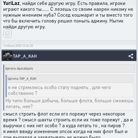
YuriLaz
, найди себе другую игру. Есть правила, игроки
играют какого ты...... С лезешь со своим нахрен никому не
нужным мнением нуба? Сосед кошмарит и ты вместо того
что бы включить голову решил поныть админу. Нытик
найди другую игру.
14 Июля 2020 12:34:20
TAP_A_KAH
Цитата: Apocalipsis
Цитата: TAP_A_KAH
я не стремлюсь особо стату поднять , для чего
собственно ?
Ну типо больше добыча, больше флота, больше сможешь
летать, нее?
смысл строить флот если его порежут через некоторое
время ? смысл шахты строить если их тоже порежут , да и
выручки с них нет особо ? а куда летать то , на пиров ?
я имел ввиду изменение опсок когда на них флот был и
лом выпадал и захватывать их можно было