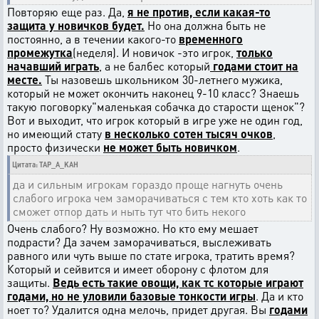
Повторяю еще раз. Да,
я не против, если какая-то
защита у новичков будет.
Но она должна быть не
постоянно, а в течении какого-то
временного
промежутка
(неделя). И новичок -это игрок,
только
начавший играть
, а не балбес который
годами стоит на
месте.
Ты назовешь школьником 30-летнего мужика,
который не может окончить наконец 9-10 класс? Знаешь
такую поговорку"маленькая собачка до старости щенок"?
Вот и выходит, что игрок который в игре уже не один год,
но имеющий стату
в несколько сотен тысяч очков
,
просто физически
не может быть новичком
.
Цитата: TAP_A_KAH
да и сильным игрокам гораздо проще нагнуть очень
слабого игрока чем заморачиваться с тем кто хоть как то
сможет отпор дать и ныть тут что бить некого
Очень слабого? Ну возможно. Но кто ему мешает
подрасти? Да зачем заморачиваться, выслеживать
равного или чуть выше по стате игрока, тратить время?
Который и сейвится и имеет оборону с флотом для
защиты.
Ведь есть такие овощи, как тс которые играют
годами, но не уловили базовые тонкости игры
. Да и кто
ноет то? Удалится одна мелочь, придет другая. Вы
годами