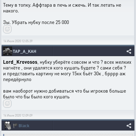
Тему в топку. Аффтара в печь и сжечь. И так летать не
накого.
Зы. Убрать нубку после 25 000
14 Июля 2020 12:05:39
TAP_A_KAH
Lord_Krovosos
, нубку уберёте совсем и что ? всех мелких
нагнёте , они удалятся кого кушать будете ? сами себя ?
и представить картину не могу 15кк бьёт 30к , брррр аж
передёрнуло
вам наоборот нужно добиваться что бы игроков больше
было что бы было кого кушать
14 Июля 2020 12:09:09
🏴
Black