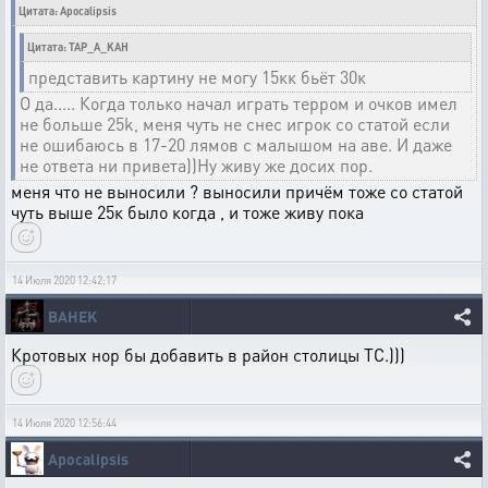
Цитата: Apocalipsis
Цитата: TAP_A_KAH
представить картину не могу 15кк бьёт 30к
О да..... Когда только начал играть терром и очков имел
не больше 25k, меня чуть не снес игрок со статой если
не ошибаюсь в 17-20 лямов с малышом на аве. И даже
не ответа ни привета))Ну живу же досих пор.
меня что не выносили ? выносили причём тоже со статой
чуть выше 25к было когда , и тоже живу пока
14 Июля 2020 12:42:17
BAHEK
Кротовых нор бы добавить в район столицы ТС.)))
14 Июля 2020 12:56:44
Apocalipsis