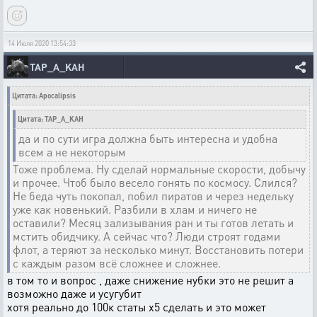
14 Июля 2020 13:54:33
TAP_A_KAH
Цитата: Apocalipsis
Цитата: TAP_A_KAH
да и по сути игра должна быть интересна и удобна
всем а не некоторым
Тоже проблема. Ну сделай нормальные скорости, добычу
и прочее. Чтоб было весело гонять по космосу. Слился?
Не беда чуть покопал, побил пиратов и через недельку
уже как новенький. Разбили в хлам и ничего не
оставили? Месяц зализывания ран и ты готов летать и
мстить обидчику. А сейчас что? Люди строят годами
флот, а теряют за несколько минут. Восстановить потери
с каждым разом всё сложнее и сложнее.
в том то и вопрос , даже снижение нубки это не решит а
возможно даже и усугубит
хотя реально до 100к статы х5 сделать и это может