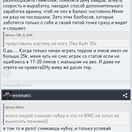
скорость и выработку, находил способ дополнительного
заработка админу, чтоб не лез в баланс постоянно.Меня
ни разу не послушали. Зато этих балбесов, которые
заботятся только о себе и своей пятой точке сразу и видят
и слушают.
Цитата: TAP_A_KAH
представить картину не могу 15кк бьёт 30к
О да..... Когда только начал играть терром и очков имел не
больше 25k, меня чуть не снес игрок со статой если не
ошибаюсь в 17-20 лямов с малышом на аве. И даже не
ответа ни привета))Ну живу же досих пор.
14 Июля 2020 12:22:11
wedmakll
Цитата: Black
много людей снимает нубку и что-то ВМС не летит их
выносить пачками))
в том то и дело! снимаешь нубку, и только успевай