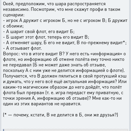
Окей, предположим, что шара распространяется
независимо. Посмотрим, что мне скажут профи в таком
сценарии:
- игрок А дружит с игроком Б, но не с игроком В; Б дружит
с обоими;
- А шарит свой флот, его видит Б;
- Б шарит этот флот, теперь его видит В;
- А отменяет шару, Б его не видит, В по-прежнему видит*;
- А отзывает флот.
Вопрос: что в итоге видит В? У него есть «информация» о
флоте, но информацию об отмене полёта ему точно никто
не передавал (Б не может даже знать об отзыве,
поскольку А с ним уже не делится информацией о флоте).
Получается, что В должен пялиться в свой протухший кэш
и думать, что у него всё ещё актуальная информация? Или
каким-то магическим образом до него дойдёт, что полёт
флота был прерван (т. е. игра передаст ему приватную, с
точки зрения А, информацию об отзыве)? Мне как-то ни
один из этих вариантов не нравится.
(* — почему, кстати, В не делится в Б, они же друзья?)