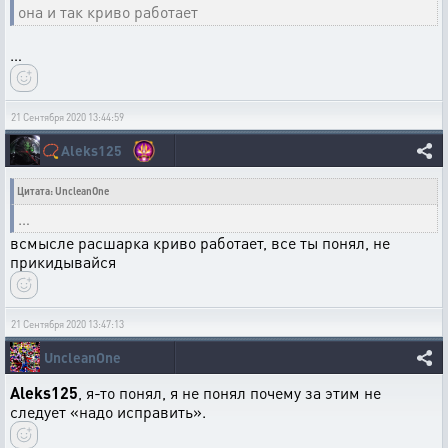
она и так криво работает
…
21 Сентября 2020 13:44:59
📿
Aleks125
Цитата: UncleanOne
…
всмысле расшарка криво работает, все ты понял, не
прикидывайся
21 Сентября 2020 13:47:13
UncleanOne
Aleks125
, я-то понял, я не понял почему за этим не
следует «надо исправить».