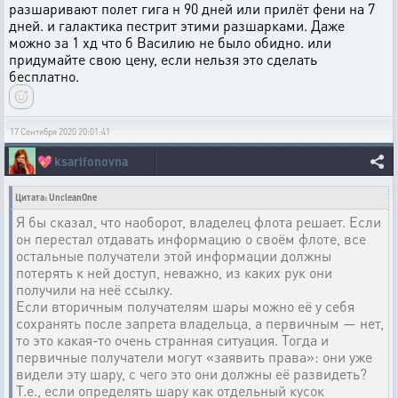
разшаривают полет гига н 90 дней или прилёт фени на 7
дней. и галактика пестрит этими разшарками. Даже
можно за 1 хд что б Василию не было обидно. или
придумайте свою цену, если нельзя это сделать
бесплатно.
17 Сентября 2020 20:01:41
💖
ksarifonovna
Цитата: UncleanOne
Я бы сказал, что наоборот, владелец флота решает. Если
он перестал отдавать информацию о своём флоте, все
остальные получатели этой информации должны
потерять к ней доступ, неважно, из каких рук они
получили на неё ссылку.
Если вторичным получателям шары можно её у себя
сохранять после запрета владельца, а первичным — нет,
то это какая-то очень странная ситуация. Тогда и
первичные получатели могут «заявить права»: они уже
видели эту шару, с чего это они должны её развидеть?
Т.е., если определять шару как отдельный кусок