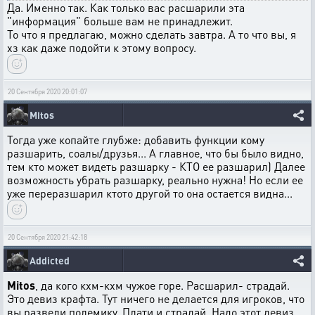
Да. Именно так. Как только вас расшарили эта
"информация" больше вам не принадлежит.
То что я предлагаю, можно сделать завтра. А то что вы, я
хз как даже подойти к этому вопросу.
20 Сентября 2020 20:01:07
Mitos
Тогда уже копайте глубже: добавить функции кому
разшарить, соалы/друзья... А главное, что бы было видно,
тем кто может видеть разшарку - КТО ее разшарил) Далее
возможность убрать разшарку, реально нужна! Но если ее
уже переразшарил ктото другой то она остается видна...
20 Сентября 2020 21:42:18
Addicted
Mitos
, да кого кхм-кхм чужое горе. Расшарил- страдай.
Это девиз крафта. Тут ничего не делается для игроков, что
вы развели полемику. Плати и страдай. Надо этот девиз