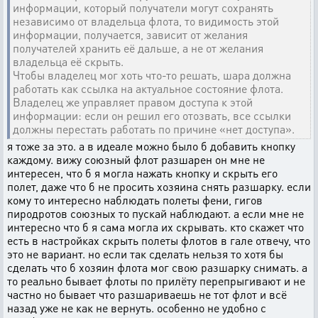
информации, который получатели могут сохранять
независимо от владельца флота, то видимость этой
информации, получается, зависит от желания
получателей хранить её дальше, а не от желания
владельца её скрыть.
Чтобы владелец мог хоть что-то решать, шара должна
работать как ссылка на актуальное состояние флота.
Владелец же управляет правом доступа к этой
информации: если он решил его отозвать, все ссылки
должны перестать работать по причине «нет доступа».
я тоже за это. а в идеале можно было б добавить кнопку
каждому. вижу союзный флот разшарен он мне не
интересен, что б я могла нажать кнопку и скрыть его
полет, даже что б не просить хозяина снять разшарку. если
кому то интересно наблюдать полеты фени, гигов
пиродротов союзных то пускай наблюдают. а если мне не
интересно что б я сама могла их скрывать. кто скажет что
есть в настройках скрыть полеты флотов в гале отвечу, что
это не вариант. но если так сделать нельзя то хотя бы
сделать что б хозяин флота мог свою разшарку снимать. а
то реально бывает флоты по прилёту перепрыгивают и не
частно но бывает что разшариваешь не тот флот и всё
назад уже не как не вернуть. особенно не удобно с