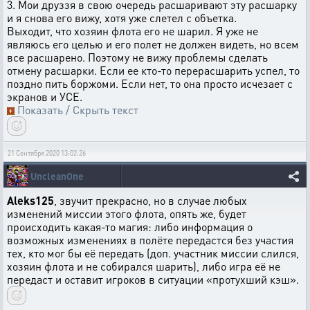
3. Мои друззя в свою очередь расшаривают эту расшарку
и я снова его вижу, хотя уже слетел с объетка.
Выходит, что хозяин флота его не шарил. Я уже не
являюсь его целью и его полет не должен видеть, но всем
все расшарено. Поэтому не вижу проблемы сделать
отмену расшарки. Если ее кто-то перерасшарить успел, то
поздно пить боржоми. Если нет, то она просто исчезает с
экранов и УСЕ.
Показать / Скрыть текст
21 Сентября 2020 13:02:26
UncleanOne
Aleks125
, звучит прекрасно, но в случае любых
изменений миссии этого флота, опять же, будет
происходить какая-то магия: либо информация о
возможных изменениях в полёте передастся без участия
тех, кто мог бы её передать (доп. участник миссии слился,
хозяин флота и не собирался шарить), либо игра её не
передаст и оставит игроков в ситуации «протухший кэш».