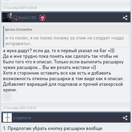
21 Сентября 2020 13:48:58
📿
Aleks125
Цитата: UncleanOne
я-то понял, я не понял почему за этим не следует «надо
исправить».
а жука дадут? если да, то я первый указал на баг =)))
Да и мне трудно пока понять как сделать так чтобы не
было того что я описал. Только если выпилить расшарку
чужих расшарок... Вы же резать мастаки =))
Хотя я сторонник оставить все как есть и добавить
возможность отмены расшарки в том виде как я описал.
Добавляет вариаций для подловов и прочей атакерской
хрени.
21 Сентября 2020 13:50:37
Claymore
1. Предлогаю убрать кнопку расшарки вообще