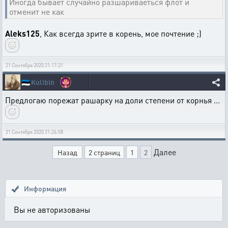
Иногда бывает случайно разшариваеться флот и
отменит не как
Aleks125
, Как всегда зрите в корень, мое почтение ;)
21 Сентября 2020 21:17:31
🇪🇪
Kulibin
Предлогаю порежат рашарку на доли степени от корнья ...
21 Сентября 2020 21:26:58
Далее
Назад
2 страниц
1
2
Информация
Вы не авторизованы