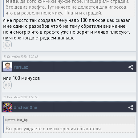
Mitos
, да кого кхм-кхм чужое горе. Расшарил- страдай.
Это девиз крафта. Тут ничего не делается для игроков,
что вы развели полемику. Плати и страдай.
я не просто так создала тему надо 100 плюсов как сказал
мне один с разрабов что б на тему обратили внимание.
но я смотрю что в крафте уже не верят и мляво плюсуют.
ну что ж тогда страдаем дальше
21 Сентября 2020 11:30:45
YuriLaz
или 100 минусов
21 Сентября 2020 11:53:50
UncleanOne
Цитата: last_hp
Вы рассуждаете с точки зрения обывателя.