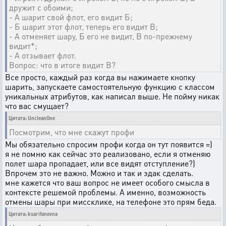
дружит с обоими;
- А шарит свой флот, его видит Б;
- Б шарит этот флот, теперь его видит В;
- А отменяет шару, Б его не видит, В по-прежнему
видит*;
- А отзывает флот.
Вопрос: что в итоге видит В?
Все просто, каждый раз когда вы нажимаете кнопку
шарить, запускаете самостоятельную функцию с классом
уникальных атрибутов, как написал выше. Не пойму никак
что вас смущает?
Цитата: UncleanOne
Посмотрим, что мне скажут профи
Мы обязательно спросим профи когда он тут появится =)
я не помню как сейчас это реализовано, если я отменяю
полет шара пропадает, или все видят отступление?)
Впрочем это не важно. Можно и так и эдак сделать.
мне кажется что ваш вопрос не имеет особого смысла в
контексте решемой проблемы. А именно, возможность
отмены шары при миссклике, на телефоне это прям беда.
Цитата: ksarifonovna