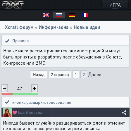
ИГРА
Xcraft форум
»
Информ-зона
»
Новые идеи
Правила
Новые идеи рассматриваются администрацией и могут
быть приняты в разработку после обсуждения в Сенате,
Конгрессе или ВМС.
Далее
Назад
2 страниц
1
2
47
кнопка разшарки
,
голосование
💖
ksarifonovna
Иногда бывает случайно разшариваеться флот и отменит
не как.или не знающие новые игроки альянса