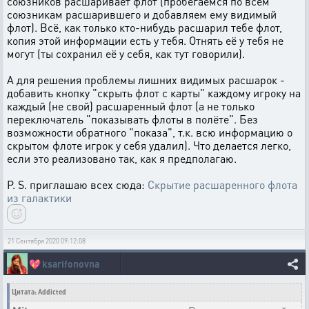
союзников расшаривает флот (пробегаемся по всем
союзникам расшарившего и добавляем ему видимый
флот). Всё, как только кто-нибудь расшарил тебе флот,
копия этой информации есть у тебя. Отнять её у тебя не
могут (ты сохранил её у себя, как тут говорили).
А для решения проблемы лишних видимых расшарок -
добавить кнопку "скрыть флот с карты" каждому игроку на
каждый (не свой) расшаренный флот (а не только
переключатель "показывать флоты в полёте". Без
возможности обратного "показа", т.к. всю информацию о
скрытом флоте игрок у себя удалил). Что делается легко,
если это реализовано так, как я предполагаю.
P. S. приглашаю всех сюда:
Скрытие расшаренного флота
из галактики
21 Сентября 2020 09:12:08
💖
ksarifonovna
Цитата: Addicted