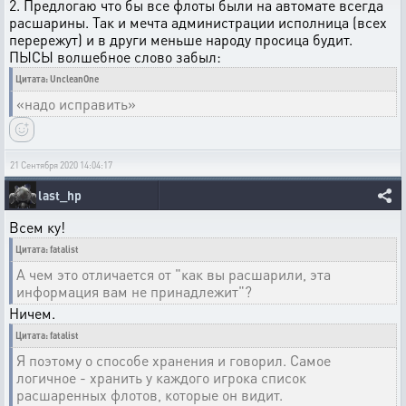
2. Предлогаю что бы все флоты были на автомате всегда
расшарины. Так и мечта администрации исполница (всех
перережут) и в други меньше народу просица будит.
ПЫСЫ волшебное слово забыл:
Цитата: UncleanOne
«надо исправить»
21 Сентября 2020 14:04:17
last_hp
Всем ку!
Цитата: fatalist
А чем это отличается от "как вы расшарили, эта
информация вам не принадлежит"?
Ничем.
Цитата: fatalist
Я поэтому о способе хранения и говорил. Самое
логичное - хранить у каждого игрока список
расшаренных флотов, которые он видит.