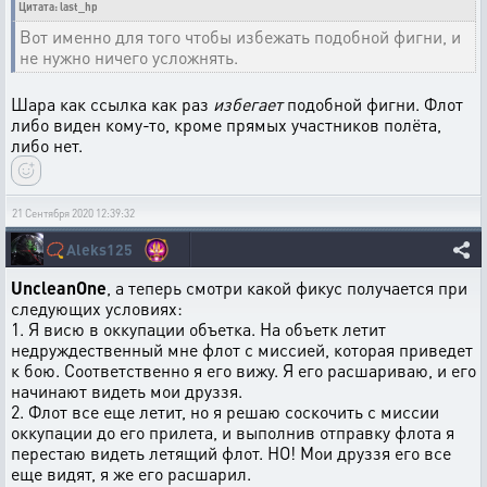
Цитата: last_hp
Вот именно для того чтобы избежать подобной фигни, и
не нужно ничего усложнять.
Шара как ссылка как раз
избегает
подобной фигни. Флот
либо виден кому-то, кроме прямых участников полёта,
либо нет.
21 Сентября 2020 12:39:32
📿
Aleks125
UncleanOne
, а теперь смотри какой фикус получается при
следующих условиях:
1. Я висю в оккупации объетка. На объетк летит
недруждественный мне флот с миссией, которая приведет
к бою. Соответственно я его вижу. Я его расшариваю, и его
начинают видеть мои друззя.
2. Флот все еще летит, но я решаю соскочить с миссии
оккупации до его прилета, и выполнив отправку флота я
перестаю видеть летящий флот. НО! Мои друззя его все
еще видят, я же его расшарил.