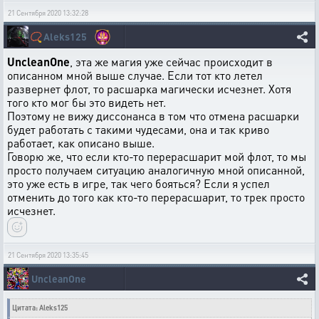
21 Сентября 2020 13:32:28
📿
Aleks125
UncleanOne
, эта же магия уже сейчас происходит в
описанном мной выше случае. Если тот кто летел
развернет флот, то расшарка магически исчезнет. Хотя
того кто мог бы это видеть нет.
Поэтому не вижу диссонанса в том что отмена расшарки
будет работать с такими чудесами, она и так криво
работает, как описано выше.
Говорю же, что если кто-то перерасшарит мой флот, то мы
просто получаем ситуацию аналогичную мной описанной,
это уже есть в игре, так чего бояться? Если я успел
отменить до того как кто-то перерасшарит, то трек просто
исчезнет.
21 Сентября 2020 13:35:45
UncleanOne
Цитата: Aleks125