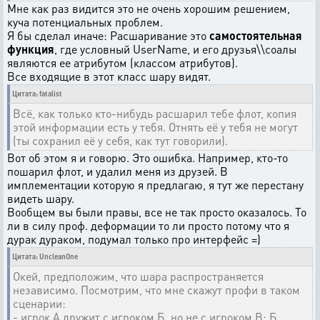
Мне как раз видится это не очень хорошим решением,
куча потенциальных проблем.
Я бы сделал иначе: Расшаривание это
самостоятельная
функция
, где условный UserName, и его друзья\\соалы
являются ее атрибутом (классом атрибутов).
Все входящие в этот класс шару видят.
Цитата: fatalist
Всё, как только кто-нибудь расшарил тебе флот, копия
этой информации есть у тебя. Отнять её у тебя не могут
(ты сохранил её у себя, как тут говорили).
Вот об этом я и говорю. Это ошибка. Например, кто-то
пошарил флот, и удалил меня из друзей. В
имплементации которую я предлагаю, я тут же перестану
видеть шару.
Вообщем вы были правы, все не так просто оказалось. То
ли в силу проф. деформации то ли просто потому что я
дурак дураком, подумал только про интерфейс =)
Цитата: UncleanOne
Окей, предположим, что шара распространяется
независимо. Посмотрим, что мне скажут профи в таком
сценарии:
- игрок А дружит с игроком Б, но не с игроком В; Б