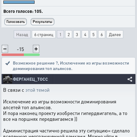
Всего голосов: 105.
Назад
6 страниц
1
2
3
4
5
6
Далее
-15
Возможное решение ?
,
Исключение из игры возможности
доминирования топ альянсов.
ФЕРГАНЕЦ_ТОСС
В связи с
этой темой
Исключение из игры возможности доминирования
алсетей топ альянсов.
И пора наконец проекту изобрести гипердвигатель, а то
все на поршнях передвигаемся ))
Администрация частично решила эту ситуацию= сделало
вселенную неограниченной рамками. Можно уйти в