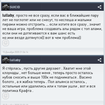
SUICID
lullaby
, просто не все сразу, если вас в ближайшие пару
лет не поглотят или не снесут, то неспеша и малыми
пирами можно отстроить ... если хотите все сразу , значит
не ваша игра. проблема создавать алы рядом с топ алами,
если они не дотягиваются к вам шанс есть
но ини везде дотянутся)) вот в чем проблема))
15 Декабря 2020 21:56:14
lullaby
Я стёрлась , пусть другие дерзают . Хватит мне этой
клоунады , нет больше меня , теперь просто осталось
нубов сносить и выше 100к не подниматься . Васино
болото , а я жабка теперь . Пол альянса осталось ,
остальные или удалились или к топам ушли , вот и вся
политика Крафта .