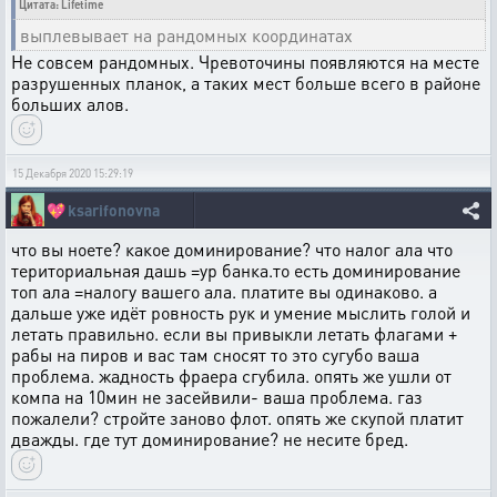
Цитата: Lifetime
выплевывает на рандомных координатах
Не совсем рандомных. Чревоточины появляются на месте
разрушенных планок, а таких мест больше всего в районе
больших алов.
15 Декабря 2020 15:29:19
💖
ksarifonovna
что вы ноете? какое доминирование? что налог ала что
териториальная дашь =ур банка.то есть доминирование
топ ала =налогу вашего ала. платите вы одинаково. а
дальше уже идёт ровность рук и умение мыслить голой и
летать правильно. если вы привыкли летать флагами +
рабы на пиров и вас там сносят то это сугубо ваша
проблема. жадность фраера сгубила. опять же ушли от
компа на 10мин не засейвили- ваша проблема. газ
пожалели? стройте заново флот. опять же скупой платит
дважды. где тут доминирование? не несите бред.