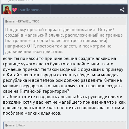
15 Декабря 2020 22:02:19
💖
ksarifonovna
Цитата: ФЕРГАНЕЦ_ТОСС
Предложу простой вариант для понимания- Вступи/
создай в маленький альянс, расположенный на границе
(на границе- это для более быстрого понимания)
например ОТР, построй там алсеть и посмотрим на
дальнейшие твои действия.
если ты по какой то причине решил создать альянс на
границе чужого ала то будь готов к войне. или ты что
думаешь приехал ты такой модный с друзьями к примеру
в Китай захватил город и сказал тут будет моя молодая
республика и всё теперь оон должно разделить Китай на
мелкие государства только потому что ты решил создать
свое на Китайской территории?
вы блин хотите создавать альянсы быть руководителями
вождями хотя у вас нет не малейшего понимания что и как
дальше делать кроме как оплатить создание ала. в этом и
проблема мелких альянсов.
Цитата: lullaby