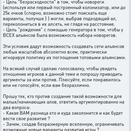
- Цель "безрасходности" в том, чтобы новореги
(используя или первый построенный колонизатор, или до
25к очков {спорно, возможно стоит поискать еще
варианты, получше } ) могли, выбрав подходящий ал,
переколониться в их алсеть, не глядя на расстояние.
- Цель "рождения" с помощью генератора в том, чтобы у
ВСЕХ альянсов была возможность набора новорегов.
Эти условия дадут возможность создавать сети альянсов
любых масштабов абсолютно всем, практически
игнорируя политику их поглощения топовыми альянсами.
На всякий случай сделаю голосовалку, чтобы увидеть
отношение игроков к данной теме и попрошу приводить
аргументы за или против. Плюсуйте, если понравилось
или не голосуйте, если вам безразлично.
Прошу тех, кто против создание такой возможности для
малых/начинающих алов, ответить аргументированно на
два вопроса:
- Какая ВАМ разница кто и куда заколонится и как будет
вести свое развитие ?
- Зачем, создав безразмерную вселенную, ограничивать
возможные новые варианты развития игры ?