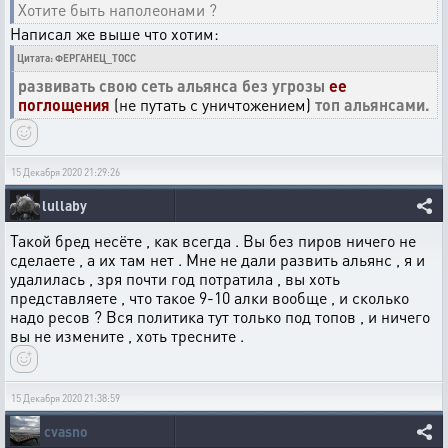
Хотите быть наполеонами ?
Написал же выше что хотим:
Цитата: ФЕРГАНЕЦ_ТОСС
развивать свою сеть альянса без угрозы
ее
поглощения
(не путать с уничтожением)
топ альянсами.
15 Декабря 2020 21:29:26
lullaby
Такой бред несёте , как всегда . Вы без пиров ничего не
сделаете , а их там нет . Мне не дали развить альянс , я и
удалилась , зря почти год потратила , вы хоть
представляете , что такое 9-10 алки вообще , и сколько
надо ресов ? Вся политика тут только под топов , и ничего
вы не измените , хоть тресните .
15 Декабря 2020 21:38:59
cvasno