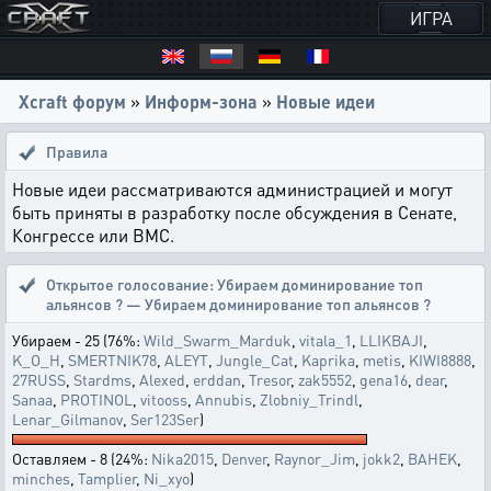
ИГРА
Xcraft форум
»
Информ-зона
»
Новые идеи
Правила
Новые идеи рассматриваются администрацией и могут
быть приняты в разработку после обсуждения в Сенате,
Конгрессе или ВМС.
Открытое голосование:
Убираем доминирование топ
альянсов ? — Убираем доминирование топ альянсов ?
Убираем - 25 (76%:
Wild_Swarm_Marduk
,
vitala_1
,
LLIKBAJI
,
K_O_H
,
SMERTNIK78
,
ALEYT
,
Jungle_Cat
,
Kaprika
,
metis
,
KIWI8888
,
27RUSS
,
Stardms
,
Alexed
,
erddan
,
Tresor
,
zak5552
,
gena16
,
dear
,
Sanaa
,
PROTINOL
,
vitooss
,
Annubis
,
Zlobniy_Trindl
,
Lenar_Gilmanov
,
Ser123Ser
)
Оставляем - 8 (24%:
Nika2015
,
Denver
,
Raynor_Jim
,
jokk2
,
BAHEK
,
minches
,
Tamplier
,
Ni_xyo
)