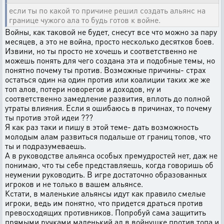
если ты по какой то причине решил создать альянс на
границе чужого ала то будь готов к войне.
Войны, как таковой не будет, снесут все что можно за пару
месяцев, а это не война, просто несколько десятков боев.
Извини, но ты просто не хочешь и соответственно не
можешь понять для чего создана эта и подобные темы, но
понятно почему ты против. Возможные причины- страх
остаться один на один против или коалиции таких же же
топ алов, потери новорегов и доходов, ну и
соответственно замедление развития, вплоть до полной
утраты влияния. Если я ошибаюсь в причинах, то почему
ты против этой идеи ???
Я как раз таки и пишу в этой теме- дать возможность
молодым алам развиться подальше от границ топов, что
ты и подразумеваешь.
А в руководстве альянса особых премудростей нет, даж не
понимаю, что ты себе представляешь, когда говоришь об
неумении руководить. В игре достаточно образованных
игроков и не только в вашем альянсе.
Кстати, в маленькие альянсы идут как правило смелые
игроки, ведь им понятно, что придется драться против
превосходящих противников. Попробуй сама защитить
прямыми ручками маленький ал в войнушке против топа и