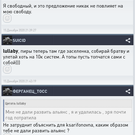
Я свободный, и это предложение никак не повлияет на
мою свободу.
15 Декабря 2020 21:39:27
SUICID
lullaby
, пиры теперь там где заселенка, собирай братву и
улетай хоть на 10к систем. А топы пусть топчатся сами с
собой)))
15 Декабря 2020 21:43:19
ФЕРГАНЕЦ_ТОСС
Цитата: lullaby
Мне не дали развить альянс , я и удалилась , зря почти
год потратила
Не затруднит объяснить для ksarifonovna, каким образом
тебе не дали развить альянс ?