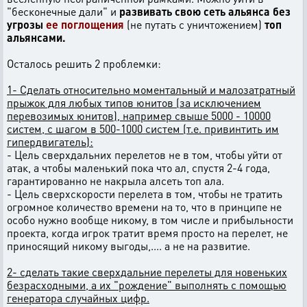
"бесконечные дали" и
развивать свою сеть альянса без
угрозы
ее поглощения
(не путать с уничтожением)
топ
альянсами.
Осталось решить 2 проблемки:
1- Сделать относительно моментальный и малозатратный
прыжок для любых типов юнитов (за исключением
перевозимых юнитов), например свыше 5000 - 10000
систем, с шагом в 500-1000 систем (т.е. привинтить им
гипердвигатель):
- Цель сверхдальних перелетов не в том, чтобы уйти от
атак, а чтобы маленький пока что ал, спустя 2-4 года,
гарантированно не накрыла алсеть топ ала.
- Цель сверхскорости перелета в том, чтобы не тратить
огромное количество времени на то, что в принципе не
особо нужно вообще никому, в том числе и прибыльности
проекта, когда игрок тратит время просто на перелет, не
приносящий никому выгоды,.... а не на развитие.
2- сделать такие сверхдальние перелеты для новеньких
безрасходными, а их "рождение" выполнять с помощью
генератора случайных цифр.