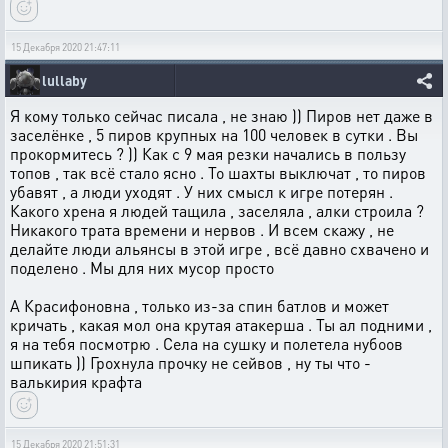
15 Декабря 2020 21:47:11
lullaby
Я кому только сейчас писала , не знаю )) Пиров нет даже в
заселёнке , 5 пиров крупных на 100 человек в сутки . Вы
прокормитесь ? )) Как с 9 мая резки начались в пользу
топов , так всё стало ясно . То шахты выключат , то пиров
убавят , а люди уходят . У них смысл к игре потерян .
Какого хрена я людей тащила , заселяла , алки строила ?
Никакого трата времени и нервов . И всем скажу , не
делайте люди альянсы в этой игре , всё давно схвачено и
поделено . Мы для них мусор просто
А Красифоновна , только из-за спин батлов и может
кричать , какая мол она крутая атакерша . Ты ал подними ,
я на тебя посмотрю . Села на сушку и полетела нубоов
шпикать )) Грохнула прочку не сейвов , ну ты что -
валькирия крафта
15 Декабря 2020 21:51:31