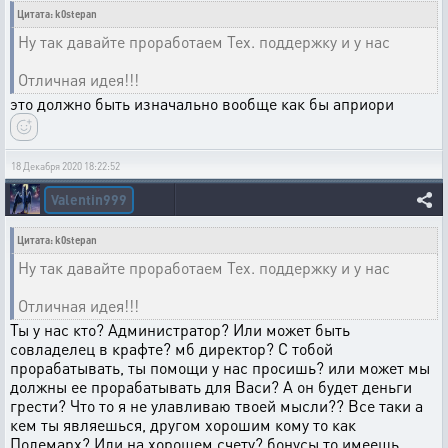
Цитата: k0stepan
Ну так давайте проработаем Тех. поддержку и у нас
Отличная идея!!!
это должно быть изначально вообще как бы априори
18 Декабря 2020 18:22:52
Valentin999
Цитата: k0stepan
Ну так давайте проработаем Тех. поддержку и у нас
Отличная идея!!!
Ты у нас кто? Администратор? Или может быть
совладелец в крафте? мб директор? С тобой
прорабатывать, ты помощи у нас просишь? или может мы
должны ее прорабатывать для Васи? А он будет деньги
грести? Что то я не улавливаю твоей мысли?? Все таки а
кем ты являешься, другом хорошим кому то как
Полемарх? Или на хорошем счету? бонусы то имеешь