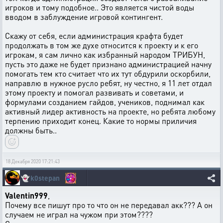
игроков и тому подобное.. Это является чистой воды
вводом в заблуждение игровой контингент.
Скажу от себя, если администрация крафта будет
продолжать в том же духе относится к проекту и к его
игрокам, я сам лично как избранный народом ТРИБУН,
пусть это даже не будет признано администрацией начну
помогать тем кто считает что их тут обдурили оскорбили,
направлю в нужное русло ребят, ну честно, я 11 лет отдал
этому проекту и помогал развивать и советами, и
формулами созданием гайдов, учеников, поднимал как
активный лидер активность на проекте, но ребята любому
терпению приходит конец. Какие то нормы приличия
должны быть..
18 Декабря 2020 17:21:43
👻
k0stepan
Valentin999
,
Почему все пишут про то что он не передавал акк??? А он
случаем не играл на чужом при этом????