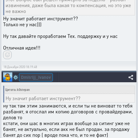
извинения, даже была какая то компенсация, но это уже
не важно
Ну значит работает инструмент??
Только не у нас)))
Ну так давайте проработаем Тех. поддержку и у нас
Отличная идея!!!
18 Декабря 2020 18:19:48
Dmitrijj_Ivanov
⚙️
Цитата: k0stepan
Ну значит работает инструмент??
ну так там этим занимаются, и если ты не виноват то тебя
разбанят, я отослал им копию договоров с провайдерами,
делов то
кстати, они шас в многих играх вообще за ситинг уже не
банят, не актуально, если акк не был продан. за продажу
банят до сих пор ( вроде пока что, и то не факт)