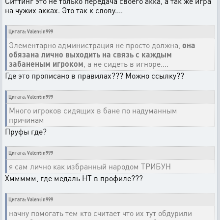
Ситтинг это не только передача своего акка, а так же игра
на чужих акках. Это так к слову....
Цитата: Valentin999
Элементарно администрация не просто должна,
она
обязана лично выходить на связь с каждым
забаненым игроком
, а не сидеть в игноре....
Где это прописано в правилах??? Можно ссылку??
Цитата: Valentin999
Много игроков сидящих в бане по надуманным
причинам
Пруфы где?
Цитата: Valentin999
я сам лично как избранный народом ТРИБУН
Хммммм, где медаль НТ в профиле???
Цитата: Valentin999
начну помогать тем кто считает что их тут обдурили