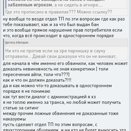
забаненым игроком
, а не сидеть в игноре....
Где это прописано в правилах??? Можно ссылку??
ну вообще то везде отдел ТП по эти вопросам где как раз
тебе показывают, как и за что был выдан бан
и это вообще прямое нарушение прав потребителя если
что, когда всё происходит в одностороннем порядке
Цитата: k0stepan
Ни кто не против если за зря парнишку в сауну
отправили... Давай свои доказухи что он не виноват..
для начала в чём именно его обвинили, как человек может
доказать невиновность не зная конкретики ( толи
пересечения айпи, толи что???)
как и что он должен доказать?!!!
да и как можно что-то доказывать в одностороннем
порядке я не понимаю
как тут вести диалог с администрацией я хз
я не топлю именно за транса, но любой может получить
статью за ситинг
между прочим ложные обвинения не доказанные тоже
наказуемы
пусть сделают отдел ТП по этим вопросам, с
двухсторонним общением. и ни кто не будет выносить это