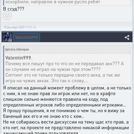
оскорбили, направлю в нужное русло ребят
В ссуд???
18 Декабря 2020 17:51:14
Valentin999
Цитата: k0stepan
Valentin999
,
Почему все пишут про то что он не передавал акк??? А
он случаем не играл на чужом при этом????
Ситтинг это не только передача своего акка, а так же
игра на чужих акках. Это так к слову....
Я описал на данный момент проблему в целом, а не только
с ним, я не знаю прав ли игрок или нет, но в крафте
слишком сильно меняются правила на ходу, под
определенных игроков либо определенными игроками...
Я прошу прошения, я не понимаю о чем ты, но я вижу за
баненый акк его и не знаю кто с кем..
Не не собираюсь вести дискуссии на тему щас кто прав, а
кто нет, на проекте не представлено никакой информации
защищающей права пользователя.. .