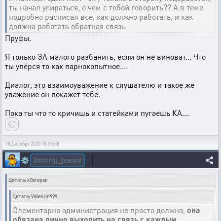
ты начал усираться, о чем с тобой говорить?? А в теме
подробно расписал все, как должно работать, и как
должна работать обратная связь
Пруфы.
Я только ЗА малого разбанить, если он не виноват... Что
ты упёрся то как парнокопытное....
Диалог, это взаимоуважение к слушателю и такое же
уважение он покажет тебе.
Пока ты что то кричишь и статейками пугаешь КА....
18 Декабря 2020 18:05:58
Dmitrijj_Ivanov
⚙️
Цитата: k0stepan
Цитата: Valentin999
Элементарно администрация не просто должна,
она
обязана лично выходить на связь с каждым