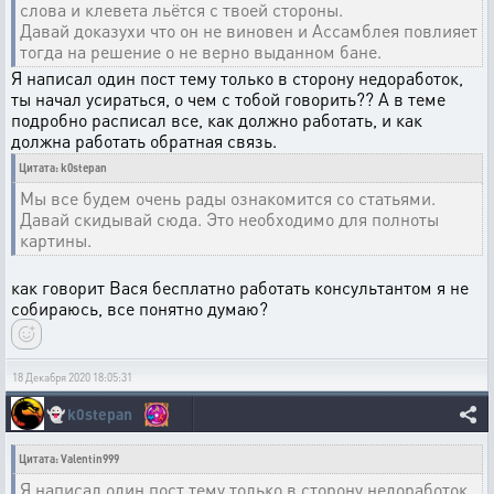
слова и клевета льётся с твоей стороны.
Давай доказухи что он не виновен и Ассамблея повлияет
тогда на решение о не верно выданном бане.
Я написал один пост тему только в сторону недоработок,
ты начал усираться, о чем с тобой говорить?? А в теме
подробно расписал все, как должно работать, и как
должна работать обратная связь.
Цитата: k0stepan
Мы все будем очень рады ознакомится со статьями.
Давай скидывай сюда. Это необходимо для полноты
картины.
как говорит Вася бесплатно работать консультантом я не
собираюсь, все понятно думаю?
18 Декабря 2020 18:05:31
👻
k0stepan
Цитата: Valentin999
Я написал один пост тему только в сторону недоработок,