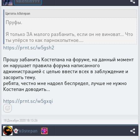
Valentin999
Цитата: k0stepan
Пруфы.
Я только ЗА малого разбанить, если он не виноват... Что
ты упёрся то как парнокопытное....
https://prnt.sc/w5gsh2
Прошу забанить Костепана на форуме, на данный момент
он нарушает правила форума написанного
администрацией с целью ввести всех в заблуждение и
засорить тему.
ребята, честно мне надоел беспредел, лучше не нужно
Костепан доводить...
https://prnt.sc/w5gxqi
18 Декабря 2020 18:13:26
👻
k0stepan