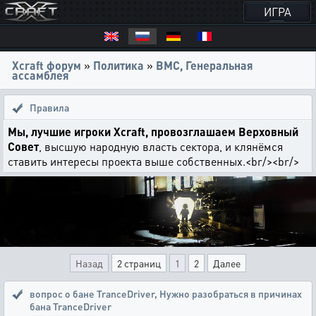
ИГРА
Xcraft форум
»
Политика
»
ВМС, Генеральная
ассамблея
Правила
Мы, лучшие игроки Xcraft, провозглашаем Верховный
Совет
, высшую народную власть сектора, и клянёмся
ставить интересы проекта выше собственных.<br/><br/>
Назад
2 страниц
1
2
Далее
вопрос о бане TranceDriver
,
Нужно разобраться в причинах
бана TranceDriver