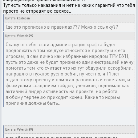
Тут есть только наказания и нет не каких гарантий что тебя
просто не отправят во своясе..
Цитата: k0stepan
Где это прописано в правилах??? Можно ссылку??
Цитата: Valentin999
Скажу от себя, если администрация крафта будет
продолжать в том же духе относится к проекту и к его
игрокам, я сам лично как избранный народом ТРИБУН,
пусть это даже не будет признано администрацией начну
помогать тем кто считает что их тут обдурили оскорбили,
направлю в нужное русло ребят, ну честно, я 11 лет
отдал этому проекту и помогал развивать и советами, и
формулами созданием гайдов, учеников, поднимал как
активный лидер активность на проекте, но ребята
любому терпению приходит конец. Какие то нормы
приличия должны быть..
Цитата: Valentin999
она обязана лично выходить на связь с каждым