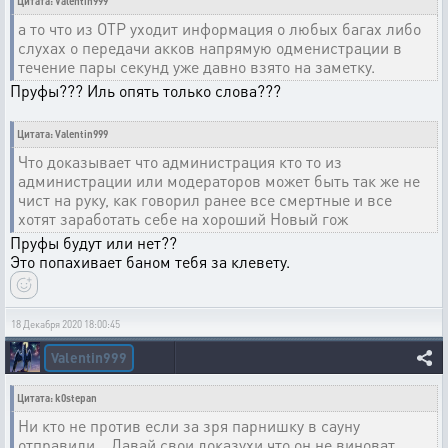
Цитата: Valentin999
а то что из ОТР уходит информация о любых багах либо
слухах о передачи акков напрямую одменистрации в
течение пары секунд уже давно взято на заметку.
Пруфы??? Иль опять только слова???
Цитата: Valentin999
Что доказывает что администрация кто то из
администрации или модераторов может быть так же не
чист на руку, как говорил ранее все смертные и все
хотят заработать себе на хороший Новый гож
Пруфы будут или нет??
Это попахивает баном тебя за клевету.
18 Декабря 2020 18:00:45
Valentin999
Цитата: k0stepan
Ни кто не против если за зря парнишку в сауну
отправили... Давай свои доказухи что он не виноват..