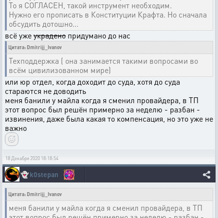
То я СОГЛАСЕН, такой инструмент необходим.
Нужно его прописать в Конституции Крафта. Но сначала
обсудить дотошно...
всё уже
украдено
придумано до нас
Цитата: Dmitrijj_Ivanov
Техподдержка ( она занимается такими вопросами во
всём цивилизованном мире)
или юр отдел, когда доходит до суда, хотя до суда
стараются не доводить
меня банили у майла когда я сменил провайдера, в ТП
этот вопрос был решён примерно за неделю - разбан -
извинения, даже была какая то компенсация, но это уже не
важно
18 Декабря 2020 18:18:54
👻
k0stepan
Цитата: Dmitrijj_Ivanov
меня банили у майла когда я сменил провайдера, в ТП
этот вопрос был решён примерно за неделю - разбан -