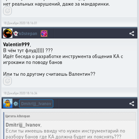
нет реальных нарушений, даже за мандаринки.
18 Декабря 2020 18:16:01
👻
k0stepan
Valentin999
,
В чём тут флуд))))) ???
Идёт беседа о разработке инструмента общения КА с
игроками по поводу банов
Или ты по другому считаешь Валентин??
18 Декабря 2020 18:16:34
Dmitrijj_Ivanov
⚙️
Цитата: k0stepan
Dmitrijj_Ivanov
,
Если ты имеешь ввиду что нужен инструментарий по
разбору банов где КА должна будет их пояснять???