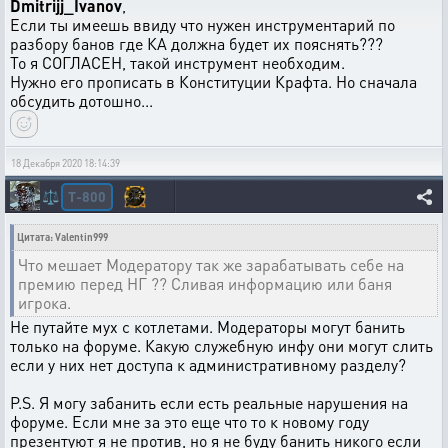
Dmitrijj_Ivanov
,
Если ты имеешь ввиду что нужен инструментарий по
разбору банов где КА должна будет их пояснять???
То я СОГЛАСЕН, такой инструмент необходим.
Нужно его прописать в Конституции Крафта. Но сначала
обсудить дотошно...
18 Декабря 2020 18:14:39
T-800
⚖️
Цитата: Valentin999
Что мешает Модератору так же зарабатывать себе на
премию перед НГ ?? Сливая информацию или баня
игрока.
Не путайте мух с котлетами. Модераторы могут банить
только на форуме. Какую служебную инфу они могут слить
если у них нет доступа к административному разделу?
P.S. Я могу забанить если есть реальные нарушения на
форуме. Если мне за это еще что то к новому году
презентуют я не против, но я не буду банить никого если