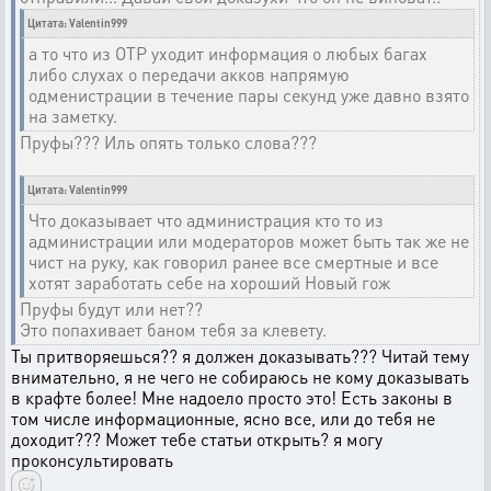
Цитата: Valentin999
а то что из ОТР уходит информация о любых багах
либо слухах о передачи акков напрямую
одменистрации в течение пары секунд уже давно взято
на заметку.
Пруфы??? Иль опять только слова???
Цитата: Valentin999
Что доказывает что администрация кто то из
администрации или модераторов может быть так же не
чист на руку, как говорил ранее все смертные и все
хотят заработать себе на хороший Новый гож
Пруфы будут или нет??
Это попахивает баном тебя за клевету.
Ты притворяешься?? я должен доказывать??? Читай тему
внимательно, я не чего не собираюсь не кому доказывать
в крафте более! Мне надоело просто это! Есть законы в
том числе информационные, ясно все, или до тебя не
доходит??? Может тебе статьи открыть? я могу
проконсультировать