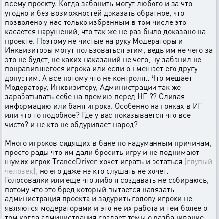
всему проекту. Когда забанить могут любого и за что
угодно и без возможностей доказать обратное, что
позволено у нас только избранным в том числе это
касается нарушений, что так же не раз было доказано на
проекте. Поэтому не чистые на руку Модераторы и
Инквизиторы могут пользоваться этим, ведь им не чего за
это не будет, не каких наказаний не чего, ну забанил не
понравившегося игрока или если он мешает его другу
допустим. А все потому что не контроля.. Что мешает
Модератору, Инквизитору, Администрации так же
зарабатывать себе на премию перед НГ ?? Сливая
информацию или баня игрока. Особенно на гонках в ИГ
или что то подобное? Где у вас показывается что все
чисто? и не кто не обдуривает народ?
Много игроков сидящих в бане по надуманным причинам,
просто рады что им дали бросить игру и не поднимают
шумих игрок TranceDriver хочет играть и остаться
(глупый
человек),
но его даже не кто слушать не хочет.
Голосовалки или еще что либо я создавать не собираюсь,
потому что это бред который пытается навязать
администрация проекта и задурить голову игроки не
являются модераторами и это не их работа и тем более о
том когда администрация создает темы о разбанивание