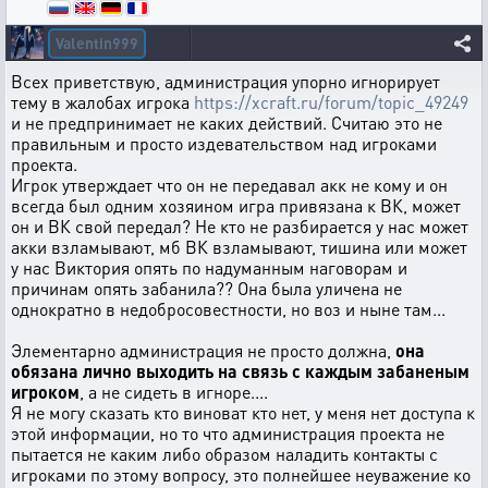
Valentin999
Всех приветствую, администрация упорно игнорирует
тему в жалобах игрока
https://xcraft.ru/forum/topic_49249
и не предпринимает не каких действий. Считаю это не
правильным и просто издевательством над игроками
проекта.
Игрок утверждает что он не передавал акк не кому и он
всегда был одним хозяином игра привязана к ВК, может
он и ВК свой передал? Не кто не разбирается у нас может
акки взламывают, мб ВК взламывают, тишина или может
у нас Виктория опять по надуманным наговорам и
причинам опять забанила?? Она была уличена не
однократно в недобросовестности, но воз и ныне там...
Элементарно администрация не просто должна,
она
обязана лично выходить на связь с каждым забаненым
игроком
, а не сидеть в игноре....
Я не могу сказать кто виноват кто нет, у меня нет доступа к
этой информации, но то что администрация проекта не
пытается не каким либо образом наладить контакты с
игроками по этому вопросу, это полнейшее неуважение ко