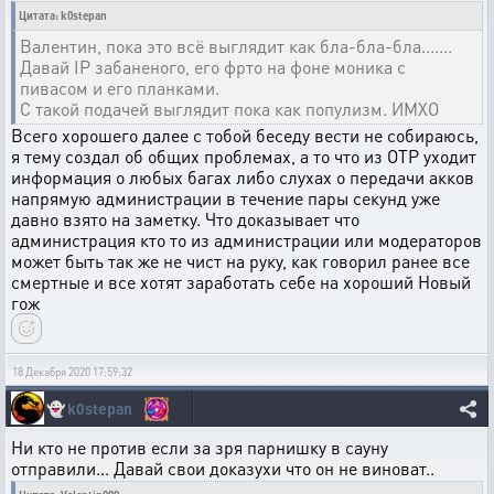
Цитата: k0stepan
Валентин, пока это всё выглядит как бла-бла-бла.......
Давай IP забаненого, его фрто на фоне моника с
пивасом и его планками.
С такой подачей выглядит пока как популизм. ИМХО
Всего хорошего далее с тобой беседу вести не собираюсь,
я тему создал об общих проблемах, а то что из ОТР уходит
информация о любых багах либо слухах о передачи акков
напрямую администрации в течение пары секунд уже
давно взято на заметку. Что доказывает что
администрация кто то из администрации или модераторов
может быть так же не чист на руку, как говорил ранее все
смертные и все хотят заработать себе на хороший Новый
гож
18 Декабря 2020 17:59:32
👻
k0stepan
Ни кто не против если за зря парнишку в сауну
отправили... Давай свои доказухи что он не виноват..