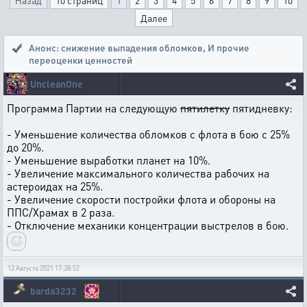
Назад
10 страниц
1
2
3
4
5
6
7
8
9
10
Далее
Анонс: снижение выпадения обломков
,
И прочие
переоценки ценностей
UncleanOne
Программа Партии на следующую
пятилетку
пятидневку:
- Уменьшение количества обломков с флота в бою с 25%
до 20%.
- Уменьшение выработки планет на 10%.
- Увеличение максимального количества рабочих на
астероидах на 25%.
- Увеличение скорости постройки флота и обороны на
ППС/Храмах в 2 раза.
- Отключение механики концентрации выстрелов в бою.
12 Августа 2021 17:38:52
barda3232