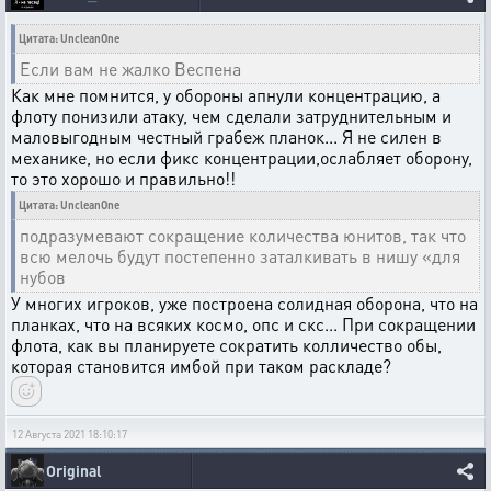
Цитата: UncleanOne
Если вам не жалко Веспена
Как мне помнится, у обороны апнули концентрацию, а
флоту понизили атаку, чем сделали затруднительным и
маловыгодным честный грабеж планок... Я не силен в
механике, но если фикс концентрации,ослабляет оборону,
то это хорошо и правильно!!
Цитата: UncleanOne
подразумевают сокращение количества юнитов, так что
всю мелочь будут постепенно заталкивать в нишу «для
нубов
У многих игроков, уже построена солидная оборона, что на
планках, что на всяких космо, опс и скс... При сокращении
флота, как вы планируете сократить колличество обы,
которая становится имбой при таком раскладе?
12 Августа 2021 18:10:17
Original