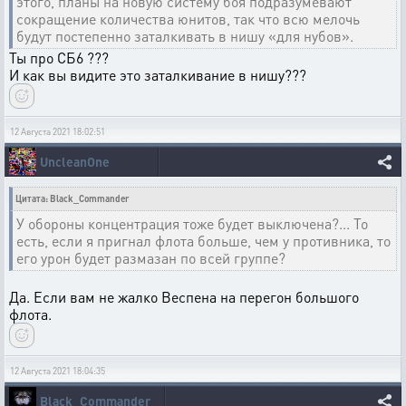
этого, планы на новую систему боя подразумевают
сокращение количества юнитов, так что всю мелочь
будут постепенно заталкивать в нишу «для нубов».
Ты про СБ6 ???
И как вы видите это заталкивание в нишу???
12 Августа 2021 18:02:51
UncleanOne
Цитата: Black_Commander
У обороны концентрация тоже будет выключена?... То
есть, если я пригнал флота больше, чем у противника, то
его урон будет размазан по всей группе?
Да. Если вам не жалко Веспена на перегон большого
флота.
12 Августа 2021 18:04:35
Black_Commander