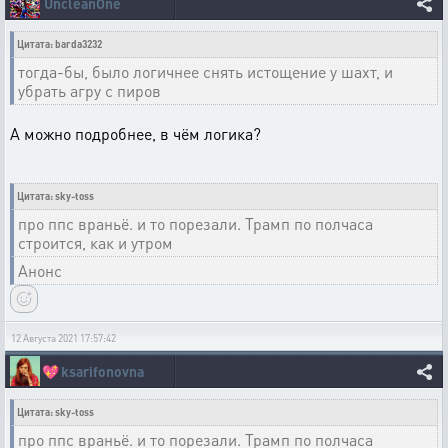
UncleanOne
Цитата: barda3232
тогда-бы, было логичнее снять истощение у шахт, и
убрать агру с пиров
А можно подробнее, в чём логика?
Цитата: sky-toss
про ппс враньё. и то порезали. Трамп по полчаса
строится, как и утром
Анонс
12 Августа 2021 17:57:42
💖
ksarifonovna
Цитата: sky-toss
про ппс враньё. и то порезали. Трамп по полчаса