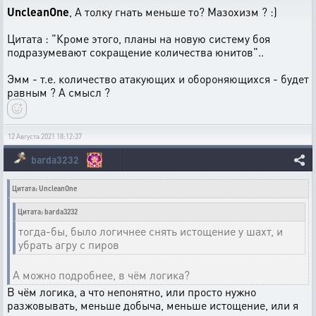
UncleanOne
, А толку гнать меньше то? Мазохизм ? :)
Цитата : "Кроме этого, планы на новую систему боя
подразумевают сокращение количества юнитов"..
Эмм - т.е. количество атакующих и обороняющихся - будет
равным ? А смысл ?
12 Августа 2021 18:12:37
barda3232
Цитата: UncleanOne
Цитата: barda3232
тогда-бы, было логичнее снять истощение у шахт, и
убрать агру с пиров
А можно подробнее, в чём логика?
В чём логика, а что непонятно, или просто нужно
разжовывать, меньше добыча, меньше истощение, или я