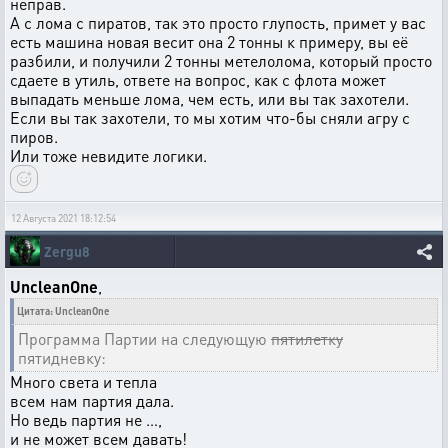
неправ.
А с лома с пиратов, так это просто глупость, примет у вас
есть машина новая весит она 2 тонны к примеру, вы её
разбили, и получили 2 тонны метелолома, который просто
сдаете в утиль, ответе на вопрос, как с флота может
выпадать меньше лома, чем есть, или вы так захотели.
Если вы так захотели, то мы хотим что-бы сняли агру с
пиров.
Или тоже невидите логики.
12 Августа 2021 18:12:54
Zergu8
UncleanOne
,
Цитата: UncleanOne
Программа Партии на следующую
пятилетку
пятидневку:
Много света и тепла
всем нам партия дала.
Но ведь партия не …,
и не может всем давать!