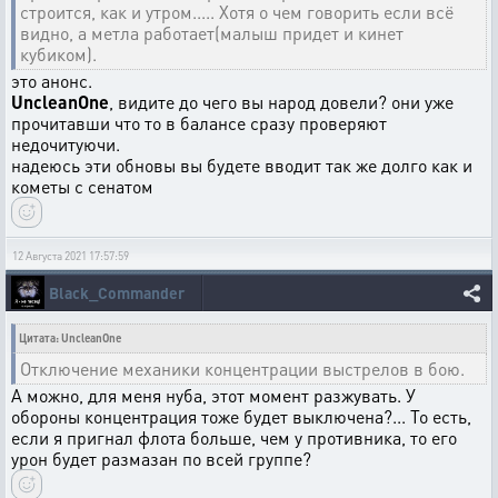
строится, как и утром..... Хотя о чем говорить если всё
видно, а метла работает(малыш придет и кинет
кубиком).
это анонс.
UncleanOne
, видите до чего вы народ довели? они уже
прочитавши что то в балансе сразу проверяют
недочитуючи.
надеюсь эти обновы вы будете вводит так же долго как и
кометы с сенатом
12 Августа 2021 17:57:59
Black_Commander
Цитата: UncleanOne
Отключение механики концентрации выстрелов в бою.
А можно, для меня нуба, этот момент разжувать. У
обороны концентрация тоже будет выключена?... То есть,
если я пригнал флота больше, чем у противника, то его
урон будет размазан по всей группе?