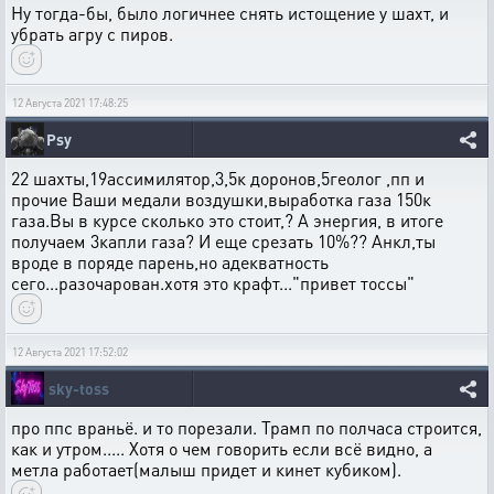
Ну тогда-бы, было логичнее снять истощение у шахт, и
убрать агру с пиров.
12 Августа 2021 17:48:25
Psy
22 шахты,19ассимилятор,3,5к доронов,5геолог ,пп и
прочие Ваши медали воздушки,выработка газа 150к
газа.Вы в курсе сколько это стоит,? А энергия, в итоге
получаем 3капли газа? И еще срезать 10%?? Анкл,ты
вроде в поряде парень,но адекватность
сего...разочарован.хотя это крафт..."привет тоссы"
12 Августа 2021 17:52:02
sky-toss
про ппс враньё. и то порезали. Трамп по полчаса строится,
как и утром..... Хотя о чем говорить если всё видно, а
метла работает(малыш придет и кинет кубиком).