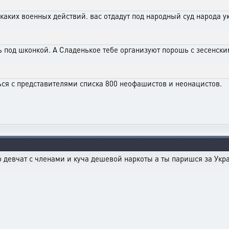
аких военных действий. вас отдадут под народный суд народа у
 под шконкой. А Сладенькое тебе организуют порошь с зесенски
ься с представителями списка 800 неофашистов и неонацистов.
но девчат с членами и куча дешевой наркоты а ты паришся за Укра