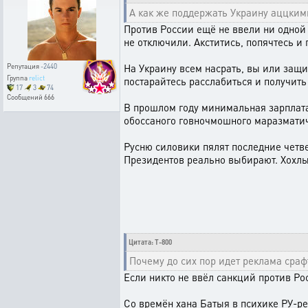
А как же поддержать Украину аццки
Против России ещё не ввели ни одной н
не отключили. Акститись, попячтесь и
На Украину всем насрать, вы или защи
Репутация
-2440
Группа
relict
постарайтесь расслабиться и получить
17
3
74
Сообщений
666
В прошлом году минимальная зарплата
обоссаного говночмошного маразматич
Русню силовики пялят последние четве
Президентов реально выбирают. Хохлы
Цитата: T-800
Почему до сих пор идет реклама сраф
Если никто не ввёл санкций против Р
Со времён хана Батыя в психике РУ-ре