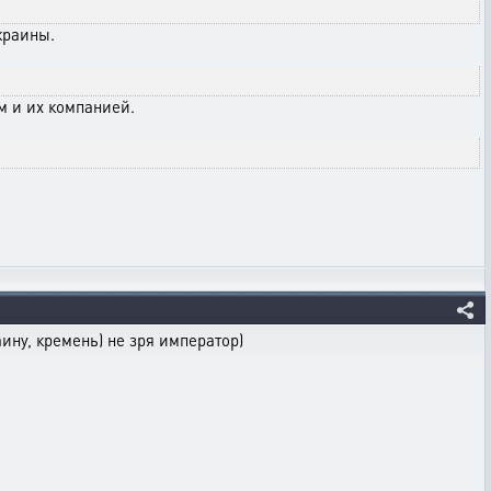
краины.
м и их компанией.
ину, кремень) не зря император)