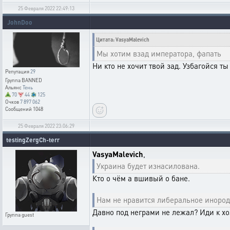
25 Февраля 2022 22:49:13
JohnDoo
Цитата: VasyaMalevich
Мы хотим взад императора, фапать
Ни кто не хочит твой зад. Узбагойся ты
Репутация
29
Группа
BANNED
Альянс
Тень
70
44
125
Очков
7 897 062
Сообщений
1048
25 Февраля 2022 23:06:29
testingZergCh-terr
VasyaMalevich
,
Украина будет изнасилована.
Кто о чём а вшивый о бане.
Нам не нравится либеральное инород
Давно под неграми не лежал? Иди к хоз
Группа
guest