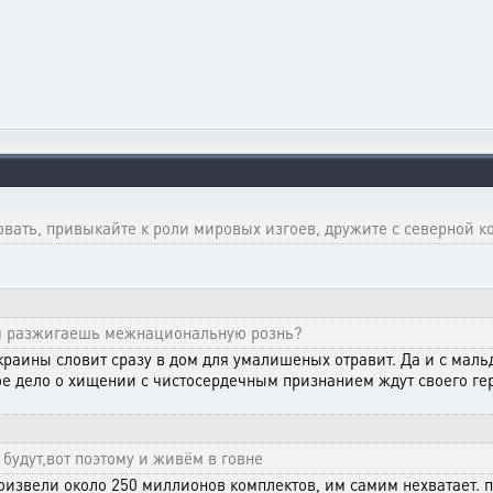
вать, привыкайте к роли мировых изгоев, дружите с северной ко
ем разжигаешь межнациональную рознь?
краины словит сразу в дом для умалишеных отравит. Да и с маль
ое дело о хищении с чистосердечным признанием ждут своего гер
 будут,вот поэтому и живём в говне
роизвели около 250 миллионов комплектов, им самим нехватает.