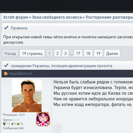
Xcraft форум
»
Зона свободного космоса
»
Посторонние разговор
Правила
При открытии новой темы чётко внятно и понятно напишите заголов
дискуссии.
Назад
19 страниц
1
2
3
...
17
18
19
Далее
гражданам Украины
,
позиция админисрации проекта
🎨
VasyaMalevich
Нельзя быть слабым рядом с гопником у
Украина будет изнасилована. Терпи, мо
Мы русские хотим идти до Киева по сво
Нам не нравится либеральное инородн
Мы хотим взад императора, фапать на 
Репутация
-2440
Группа
relict
17
3
74
Сообщений
666