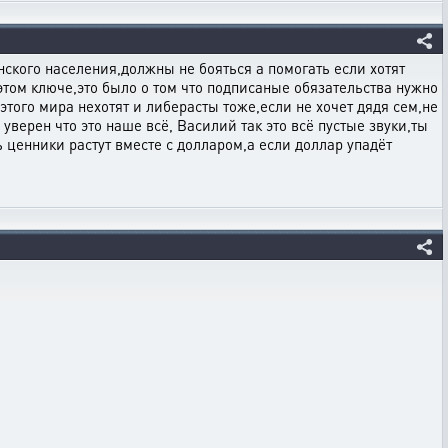
нского населения,должны не бояться а помогать если хотят
 этом ключе,это было о том что подписаные обязательства нужно
того мира нехотят и либерасты тоже,если не хочет дядя сем,не
 уверен что это наше всё, Василий так это всё пустые звуки,ты
 ценники растут вместе с долларом,а если доллар упадёт