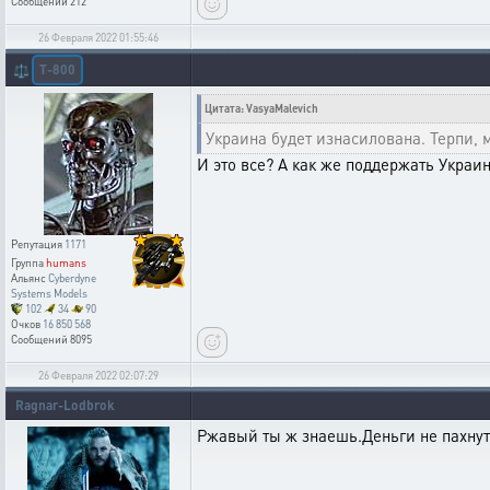
Сообщений
212
26 Февраля 2022 01:55:46
T-800
⚖️
Цитата: VasyaMalevich
Украина будет изнасилована. Терпи, м
И это все? А как же поддержать Украи
Репутация
1171
Группа
humans
Альянс
Cyberdyne
Systems Models
102
34
90
Очков
16 850 568
Сообщений
8095
26 Февраля 2022 02:07:29
Ragnar-Lodbrok
Ржавый ты ж знаешь.Деньги не пахнут)