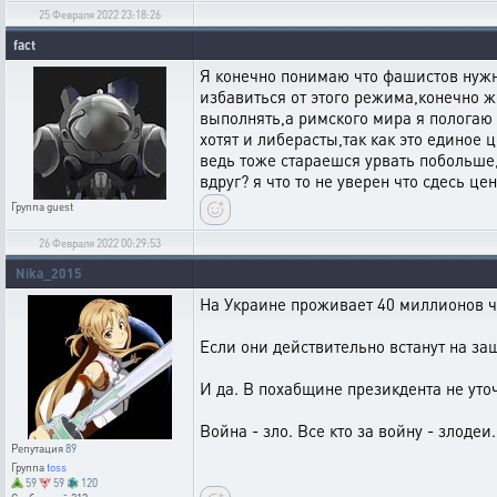
25 Февраля 2022 23:18:26
fact
Я конечно понимаю что фашистов нужно
избавиться от этого режима,конечно ж
выполнять,а римского мира я пологаю 
хотят и либерасты,так как это единое 
ведь тоже стараешся урвать побольше,
вдруг? я что то не уверен что сдесь ц
Группа
guest
26 Февраля 2022 00:29:53
Nika_2015
На Украине проживает 40 миллионов ч
Если они действительно встанут на защ
И да. В похабщине презикдента не уто
Война - зло. Все кто за войну - злодеи.
Репутация
89
Группа
toss
59
59
120