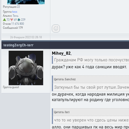
Репутация
22
Группа
toss
Альянс
Тень
73
69
229
Очков
11 674 800
Сообщений
179
26 Февраля 2022 02:28:18
testingZergCh-terr
Mihey_82
,
Гражданам РФ могу только посочуство
дурак? уже как 4 года санкции вводят.
Цитата: Sanchez
Заткуныл бы ты свой рот лутше.Зач
Группа
guest
он дурачек, когда народная милиция у
катапультируют на родину где уголовн
Цитата: fact
что то не уверен что сдесь цены ниже
алло. они паршивых пк на весь мир п