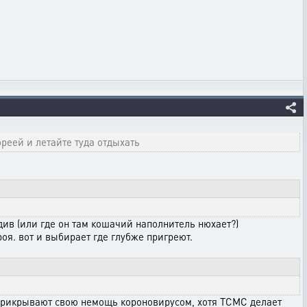
реей и летайте туда отдыхать
див (или где он там кошачий наполнитель нюхает?)
оя. вот и выбирает где глубже пригреют.
 прикрывают свою немощь короновирусом, хотя ТСМС делает