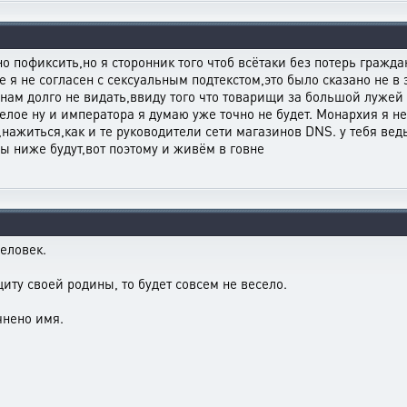
 пофиксить,но я сторонник того чтоб всётаки без потерь гражда
е я не согласен с сексуальным подтекстом,это было сказано не в
нам долго не видать,ввиду того что товарищи за большой лужей э
целое ну и императора я думаю уже точно не будет. Монархия я не
нажиться,как и те руководители сети магазинов DNS. у тебя ведь
ены ниже будут,вот поэтому и живём в говне
еловек.
иту своей родины, то будет совсем не весело.
чнено имя.