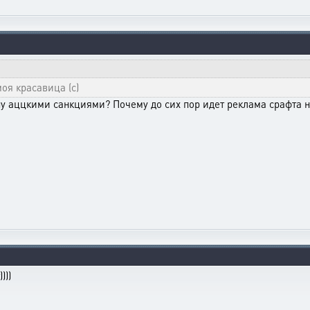
оя красавица (с)
ну аццкими санкциями? Почему до сих пор идет реклама срафта н
)))