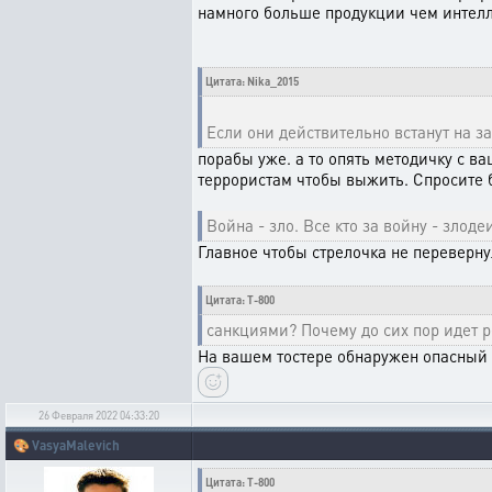
намного больше продукции чем интелл.
Цитата: Nika_2015
Если они действительно встанут на з
порабы уже. а то опять методичку с 
террористам чтобы выжить. Спросите 
Война - зло. Все кто за войну - злоде
Главное чтобы стрелочка не перевернул
Цитата: T-800
санкциями? Почему до сих пор идет р
На вашем тостере обнаружен опасный 
26 Февраля 2022 04:33:20
🎨
VasyaMalevich
Цитата: T-800