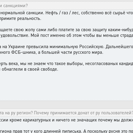
ми санкциями?
ормальной санкции. Нефть / газ / лес, собственно всё сырьё что
 примите реальность.
щаете свою жопу сами либо платите за свою защиту каким-нибуд
 удовольствие. Мой пост именно об этом чтобы вы меньше страд
 на Украине превысила минимальную Российскую. Дальнейшего р
ного ФСБ-шника, а большей части русского мира.
рть века, мы не знаем что такое выборы, несогласованых кандид
 обнаглели в своей свободе.
та на ру регион? Почему принимается донат от ру пользователей
оссии кроме карикатурных и ничего не значащих почему мы долж
гиона прав тот у кого длинней пиписька. А поскольку русня это