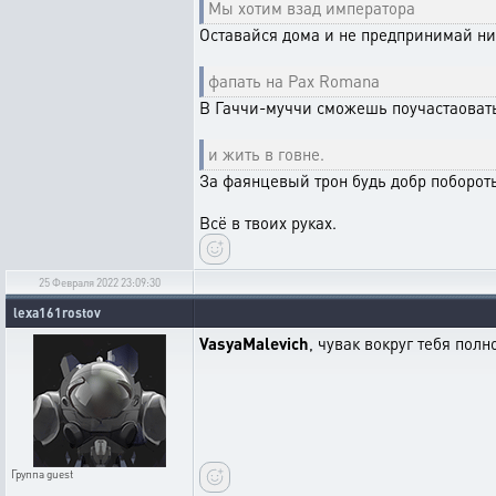
Мы хотим взад императора
Оставайся дома и не предпринимай ник
фапать на Pax Romana
В Гаччи-муччи сможешь поучастаовать
и жить в говне.
За фаянцевый трон будь добр поборот
Всё в твоих руках.
25 Февраля 2022 23:09:30
lexa161rostov
VasyaMalevich
, чувак вокруг тебя пол
Группа
guest