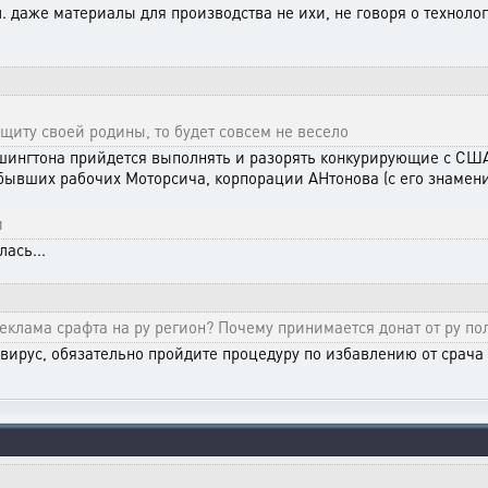
 даже материалы для производства не ихи, не говоря о технолог
ащиту своей родины, то будет совсем не весело
вашингтона прийдется выполнять и разорять конкурирующие с С
бывших рабочих Моторсича, корпорации АНтонова (с его знаме
и
ась...
еклама срафта на ру регион? Почему принимается донат от ру по
вирус, обязательно пройдите процедуру по избавлению от срача 