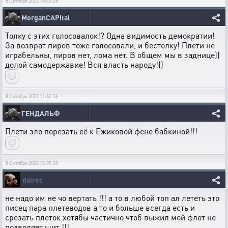
8 Октября 2022 10:43:28
MorganCAPital
Толку с этих голосовалок!? Одна видимость демократии!
За возврат пиров тоже голосовали, и бестолку! Плети не
играбельны, пиров нет, лома нет. В общем мы в заднице))
долой самодержавие! Вся власть народу!))
8 Октября 2022 11:42:16
ГЕНДАЛЬФ
Плети зло порезать её к Ежиковой фене бабкиной!!!
8 Октября 2022 13:39:25
dairec
не надо им не чо вертать !!! а то в любой топ ал лететь это
писец пара плетеводов а то и больше всегда есть и
срезать плеток хотябы частично чтоб выжил мой флот не
позволяет щит !!!