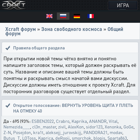
ИГРА
Xcraft форум
»
Зона свободного космоса
»
Общий
форум
Правила общего раздела
При открытии новой темы чётко внятно и понятно
напишите заголовок темы, который должен раскрывать её
суть. Название и описание вашей темы должны быть
понятны и раскрывать смысл начатой вами дискуссии.
Дискуссии должны иметь отношение к проекту Xcraft. Для
посторонних разговоров существует отдельный раздел.
Открытое голосование:
ВЕРНУТЬ УРОВЕНЬ ЩИТА У ПЛЕТЬ
НА ОТМЕКУ 40
Да - 695 (93%:
ESBEN2022
,
Crabro
,
Kaprika
,
ANANDR
,
Vital
,
Nemezida___
,
cl3n_master
,
zivil
,
AlexKon
,
sidor123
,
Xenonka
,
GoGe
,
Z-N
,
Posejdon
,
kra1t
,
aleksejj_jurovskijj
,
PANDORA21
,
modav
,
Butus_T
,
LOToss
,
Kaprica
,
deRooij
,
smorchok
,
blogis
,
Sparta863
,