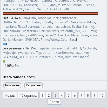
makspoltilnik
,
DANSON
,
-dantist-
,
Creedence_C_Revival
,
DOHIIEDPOC
,
AntikWar
,
--00--
,
vlad_m
,
iva72
,
Scarab
,
RBlake
,
Tottys
,
R2D2D
,
Yasmin
,
Xeon_A
,
BoldoG_348
)
Нет - 33 (4%:
MIRAMIR
,
UncleJoe
,
Keriganthebest
,
BAIIIA_MEP3OCTb
,
Latar
,
Goliath
,
domovoi70
,
SeksSimvolMira
,
invariant
,
ЛордВремени
,
francojames
,
dairec
,
Booba
,
Serinkij
,
UncleanOne
,
Tvister100
,
Darkwolf1994
,
Valentin_999
,
SS-1
,
mur
,
nikitagrak
,
torp
,
--RIVzik--
,
Selen74
,
LokDok
,
Maza
,
Torin
,
stayer
,
Darja
,
Maxaon
,
SVINOTAVR
,
IncyWincy
,
Cold_East
)
Без разницы - 16 (2%:
magister
,
gimmer
,
BeCnePHH
,
AsUwish
,
MojoJojo
,
qwertyproc
,
Tep
,
alina_1
,
ksarifonovna
,
зумликоп
,
CTAPuHA_XEHK
,
TEHb
,
KataichK
,
Zinfin
,
Boat
,
wolfshade
)
- 1 (0%:
Eva
)
Всего голосов: 1593.
Назад
10 страниц
1
2
3
4
5
6
7
8
9
10
Далее