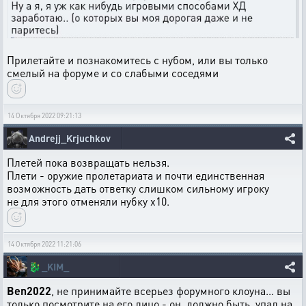
Прилетайте и познакомитесь с нубом, или вы только
смелый на форуме и со слабыми соседями
14 Октября 2022 09:21:13
Andrejj_Krjuchkov
Плетей пока возвращать нельзя.
Плети - оружие пролетариата и почти единственная
возможность дать ответку слишком сильному игроку
не для этого отменяли нубку х10.
14 Октября 2022 11:21:06
🐉
_KIM_
Ben2022
, не принимайте всерьез форумного клоуна... вы
только посмотрите на его лицо - он, должно быть, упал на