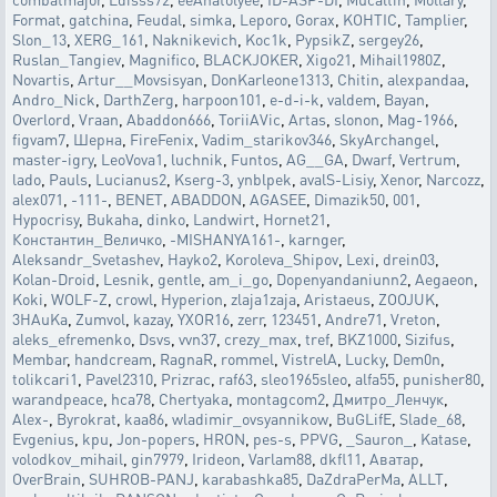
Format
,
gatchina
,
Feudal
,
simka
,
Leporo
,
Gorax
,
KOHTIC
,
Tamplier
,
Slon_13
,
XERG_161
,
Naknikevich
,
Koc1k
,
PypsikZ
,
sergey26
,
Ruslan_Tangiev
,
Magnifico
,
BLACKJOKER
,
Xigo21
,
Mihail1980Z
,
Novartis
,
Artur__Movsisyan
,
DonKarleone1313
,
Chitin
,
alexpandaa
,
Andro_Nick
,
DarthZerg
,
harpoon101
,
e-d-i-k
,
valdem
,
Bayan
,
Overlord
,
Vraan
,
Abaddon666
,
ToriiAVic
,
Artas
,
slonon
,
Mag-1966
,
figvam7
,
Шерна
,
FireFenix
,
Vadim_starikov346
,
SkyArchangel
,
master-igry
,
LeoVova1
,
luchnik
,
Funtos
,
AG__GA
,
Dwarf
,
Vertrum
,
lado
,
Pauls
,
Lucianus2
,
Kserg-3
,
ynblpek
,
avalS-Lisiy
,
Xenor
,
Narcozz
,
alex071
,
-111-
,
BENET
,
ABADDON
,
AGASEE
,
Dimazik50
,
001
,
Hypocrisy
,
Bukaha
,
dinko
,
Landwirt
,
Hornet21
,
Константин_Величко
,
-MISHANYA161-
,
karnger
,
Aleksandr_Svetashev
,
Hayko2
,
Koroleva_Shipov
,
Lexi
,
drein03
,
Kolan-Droid
,
Lesnik
,
gentle
,
am_i_go
,
Dopenyandaniunn2
,
Aegaeon
,
Koki
,
WOLF-Z
,
crowl
,
Hyperion
,
zlaja1zaja
,
Aristaeus
,
ZOOJUK
,
3HAuKa
,
Zumvol
,
kazay
,
YXOR16
,
zerr
,
123451
,
Andre71
,
Vreton
,
aleks_efremenko
,
Dsvs
,
vvn37
,
crezy_max
,
tref
,
BKZ1000
,
Sizifus
,
Membar
,
handcream
,
RagnaR
,
rommel
,
VistrelA
,
Lucky
,
Dem0n
,
tolikcari1
,
Pavel2310
,
Prizrac
,
raf63
,
sleo1965sleo
,
alfa55
,
punisher80
,
warandpeace
,
hca78
,
Chertyaka
,
montagcom2
,
Дмитро_Ленчук
,
Alex-
,
Byrokrat
,
kaa86
,
wladimir_ovsyannikow
,
BuGLifE
,
Slade_68
,
Evgenius
,
kpu
,
Jon-popers
,
HRON
,
pes-s
,
PPVG
,
_Sauron_
,
Katase
,
volodkov_mihail
,
gin7979
,
Irideon
,
Varlam88
,
dkfl11
,
Аватар
,
OverBrain
,
SUHROB-PANJ
,
karabashka85
,
DaZdraPerMa
,
ALLT
,