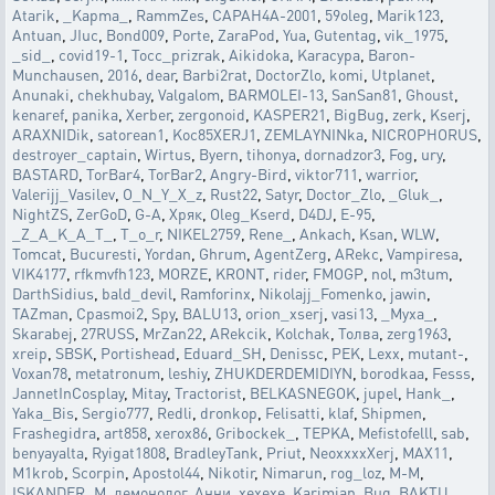
Atarik
,
_Kapma_
,
RammZes
,
CAPAH4A-2001
,
59oleg
,
Marik123
,
Antuan
,
JIuc
,
Bond009
,
Porte
,
ZaraPod
,
Yua
,
Gutentag
,
vik_1975
,
_sid_
,
covid19-1
,
Tocc_prizrak
,
Aikidoka
,
Karacypa
,
Baron-
Munchausen
,
2016
,
dear
,
Barbi2rat
,
DoctorZlo
,
komi
,
Utplanet
,
Anunaki
,
chekhubay
,
Valgalom
,
BARMOLEI-13
,
SanSan81
,
Ghoust
,
kenaref
,
panika
,
Xerber
,
zergonoid
,
KASPER21
,
BigBug
,
zerk
,
Kserj
,
ARAXNIDik
,
satorean1
,
Koc85XERJ1
,
ZEMLAYNINka
,
NICROPHORUS
,
destroyer_captain
,
Wirtus
,
Byern
,
tihonya
,
dornadzor3
,
Fog
,
ury
,
BASTARD
,
TorBar4
,
TorBar2
,
Angry-Bird
,
viktor711
,
warrior
,
Valerijj_Vasilev
,
O_N_Y_X_z
,
Rust22
,
Satyr
,
Doctor_Zlo
,
_Gluk_
,
NightZS
,
ZerGoD
,
G-A
,
Хряк
,
Oleg_Kserd
,
D4DJ
,
E-95
,
_Z_A_K_A_T_
,
T_o_r
,
NIKEL2759
,
Rene_
,
Ankach
,
Ksan
,
WLW
,
Tomcat
,
Bucuresti
,
Yordan
,
Ghrum
,
AgentZerg
,
ARekc
,
Vampiresa
,
VIK4177
,
rfkmvfh123
,
MORZE
,
KRONT
,
rider
,
FMOGP
,
nol
,
m3tum
,
DarthSidius
,
bald_devil
,
Ramforinx
,
Nikolajj_Fomenko
,
jawin
,
TAZman
,
Cpasmoi2
,
Spy
,
BALU13
,
orion_xserj
,
vasi13
,
_Myxa_
,
Skarabej
,
27RUSS
,
MrZan22
,
ARekcik
,
Kolchak
,
Толва
,
zerg1963
,
xreip
,
SBSK
,
Portishead
,
Eduard_SH
,
Denissc
,
PEK
,
Lexx
,
mutant-
,
Voxan78
,
metatronum
,
leshiy
,
ZHUKDERDEMIDIYN
,
borodkaa
,
Fesss
,
JannetInCosplay
,
Mitay
,
Tractorist
,
BELKASNEGOK
,
jupel
,
Hank_
,
Yaka_Bis
,
Sergio777
,
Redli
,
dronkop
,
Felisatti
,
klaf
,
Shipmen
,
Frashegidra
,
art858
,
xerox86
,
Gribockek_
,
TEPKA
,
Mefistofelll
,
sab
,
benyayalta
,
Ryigat1808
,
BradleyTank
,
Priut
,
NeoxxxxXerj
,
MAX11
,
M1krob
,
Scorpin
,
Apostol44
,
Nikotir
,
Nimarun
,
rog_loz
,
M-M
,
ISKANDER_M
,
демонолог
,
Анни
,
xexexe
,
Karimjan
,
Bug
,
BAKTU
,