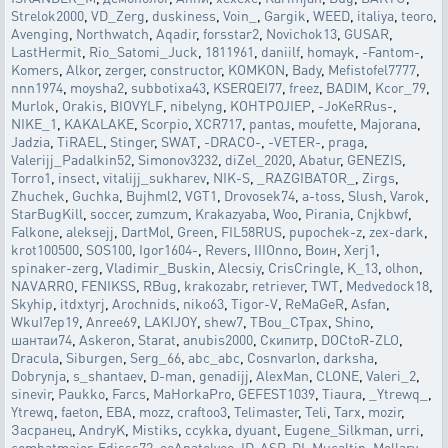
Strelok2000
,
VD_Zerg
,
duskiness
,
Voin_
,
Gargik
,
WEED
,
italiya
,
teoro
,
Avenging
,
Northwatch
,
Aqadir
,
forsstar2
,
Novichok13
,
GUSAR
,
LastHermit
,
Rio_Satomi_Juck
,
1811961
,
daniilf
,
homayk
,
-Fantom-
,
Komers
,
Alkor
,
zerger
,
constructor
,
KOMKON
,
Bady
,
Mefistofel7777
,
nnn1974
,
moysha2
,
subbotixa43
,
KSERQEI77
,
freez
,
BADIM
,
Kcor_79
,
Murlok
,
Orakis
,
BIOVYLF
,
nibelyng
,
KOHTPOJIEP
,
-JoKeRRus-
,
NIKE_1
,
KAKALAKE
,
Scorpio
,
XCR717
,
pantas
,
moufette
,
Majorana
,
Jadzia
,
TiRAEL
,
Stinger
,
SWAT
,
-DRACO-
,
-VETER-
,
praga
,
Valerijj_Padalkin52
,
Simonov3232
,
diZel_2020
,
Abatur
,
GENEZIS
,
Torro1
,
insect
,
vitalijj_sukharev
,
NIK-S
,
_RAZGIBATOR_
,
Zirgs
,
Zhuchek
,
Guchka
,
Bujhml2
,
VGT1
,
Drovosek74
,
a-toss
,
Slush
,
Varok
,
StarBugKill
,
soccer
,
zumzum
,
Krakazyaba
,
Woo
,
Pirania
,
Cnjkbwf
,
Falkone
,
aleksejj
,
DartMol
,
Green
,
FIL58RUS
,
pupochek-z
,
zex-dark
,
krot100500
,
SOS100
,
Igor1604-
,
Revers
,
IIIOnno
,
Воин
,
Xerj1
,
spinaker-zerg
,
Vladimir_Buskin
,
Alecsiy
,
CrisCringle
,
K_13
,
olhon
,
NAVARRO
,
FENIKSS
,
RBug
,
krakozabr
,
retriever
,
TWT
,
Medvedock18
,
Skyhip
,
itdxtyrj
,
Arochnids
,
niko63
,
Tigor-V
,
ReMaGeR
,
Asfan
,
WkuI7ep19
,
Anree69
,
LAKIJOY
,
shew7
,
TBou_CTpax
,
Shino
,
шантаи74
,
Askeron
,
Starat
,
anubis2000
,
Скипитр
,
DOCtoR-ZLO
,
Dracula
,
Siburgen
,
Serg_66
,
abc_abc
,
Cosnvarlon
,
darksha
,
Dobrynja
,
s_shantaev
,
D-man
,
genadijj
,
AlexMan
,
CLONE
,
Valeri_2
,
sinevir
,
Paukko
,
Farcs
,
MaHorkaPro
,
GEFEST1039
,
Tiaura
,
_Ytrewq_
,
Ytrewq
,
faeton
,
EBA
,
mozz
,
craftoo3
,
Telimaster
,
Teli
,
Tarx
,
mozir
,
Засранец
,
AndryK
,
Mistiks
,
ccykka
,
dyuant
,
Eugene_Silkman
,
urri
,
combatmajor
,
Edisss72
,
eeAnatolyee
,
ID-ASP-DI
,
Mucaltin
,
Mollary
,