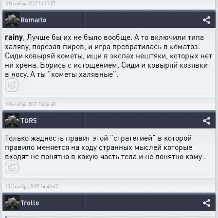
8 Октября 2022 15:11:07
Romario
rainy
, Лучше бы их не было вообще. А то включили типа
халяву, порезав пиров, и игра превратилась в коматоз.
Сиди ковыряй кометы, ищи в экспах нештяки, которых нет
ни хрена. Борись с истощением. Сиди и ковыряй козявки
в носу. А ты "кометы халявные".
9 Октября 2022 10:46:48
TOR5
Только жадность правит этой "стратегией" в которой
правило меняется на ходу странных мыслей которые
входят не понятно в какую часть тела и не понятно каму .
13 Октября 2022 14:40:47
Trolle