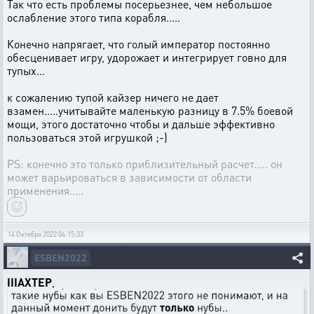
Так что есть проблемы посерьезнее, чем небольшое
ослабление этого типа корабля.....
Конечно напрягает, что голый император постоянно
обесценивает игру, удорожает и интегрирует говно для
тупых...
к сожалению тупой кайзер ничего не дает
взамен.....учитывайте маленькую разницу в 7.5% боевой
мощи, этого достаточно чтобы и дальше эффективно
пользоваться этой игрушкой ;-)
PS: конечно это только приблизительный расчет..... он
может варьироваться в зависимости от области
применения.....
14 Октября 2022 04:15:33
ESBEN2022
IIIAXTEP
,