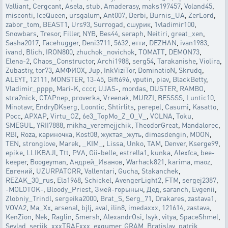
Valliant
,
Cergcant
,
Asela
,
stub
,
Amaderasy
,
maks197457
,
Voland45
,
misconti
,
IceQueen
,
ursgalum
,
Ant007
,
Derbi
,
Burnis_UA
,
ZerLord
,
zabor_tom
,
BEAST1
,
Urs93
,
Surrogad
,
сшурик
,
1vladimir100
,
Snowbars
,
Tresor
,
Filler
,
NYB
,
Bes44
,
seraph
,
Neitiri
,
great_xen
,
Sasha2017
,
Facehugger
,
Deni3711
,
5632
,
етти
,
DEZHAN
,
ivan1983
,
ivand
,
Blich
,
IRON800
,
zhuchok_novichok
,
TOMATT
,
DEMON73
,
Elena-2
,
Chaos_Constructor
,
Archi1988
,
serg54
,
Tarakanishe
,
Violira
,
Zubastiy
,
tor73
,
АМФИОХ
,
Jup
,
InkViziTor
,
DominatioN
,
Skrudq
,
ALEYT
,
12111
,
MONSTER
,
13-45
,
Gift696
,
vputin
,
piav
,
BlackBetty
,
Vladimir_pppp
,
Mari-K
,
cccr
,
UJAS-
,
mordas
,
DUSTER
,
RAMBO
,
stra2nick
,
CTAPnep
,
proverka
,
Vreenak
,
MURZI
,
BESSSS
,
Luntic10
,
Minotavr
,
EndryDKserg
,
Loontic
,
Shtirlits
,
perepel
,
Casumi
,
Kasatto
,
Pocc
,
APXAP
,
Virtu_OZ
,
6e3_TopMo_Z_O_V_
,
VOLNA
,
Toku
,
SMEGUL
,
YRII7888
,
mikha_veremejjchik
,
TheodorGreat
,
Mandalorec
,
RBI
,
Roza
,
кариночка
,
Kost08
,
жуктая_жуть
,
dimasdengin
,
MOON
,
TEN
,
stronglove
,
Marek
,
_KIM_
,
Lissa
,
Unko
,
TAM
,
Denver
,
Kserge99
,
epike
,
LLIKBAJl
,
Ttt
,
PVA
,
Gii-belle
,
estrella1
,
kunka
,
Alexfca
,
bee-
keeper
,
Boogeyman
,
Андрей_Иванов
,
Warhack821
,
karima
,
maoz
,
Евгений
,
UZURPATORR
,
Vallentari
,
Gucha
,
Stakanchek
,
REZAK_30_rus
,
Ela1968
,
Schickel
,
AvengerLight2
,
FTM
,
sergej2387
,
-MOLOTOK-
,
Bloody_Priest
,
Змей-горыныч
,
Дед
,
saranch
,
Evgenii
,
Zlobniy_Trindl
,
sergeika2000
,
Brat_S
,
Serg_71
,
Drakares
,
zastava1
,
VOVA2
,
Ma_Xx
,
arsenal
,
bjlj
,
aval
,
ilin8
,
imedaxxx
,
121614
,
zastava
,
KenZion
,
Nek
,
Raglin
,
Smersh
,
AlexandrOsi
,
Isyk
,
vitya
,
SpaceShmel
,
Sevlad
,
serjik
,
xxxTRAFxxx
,
exgumer
,
GRAM
,
Bratislav
,
patrik
,