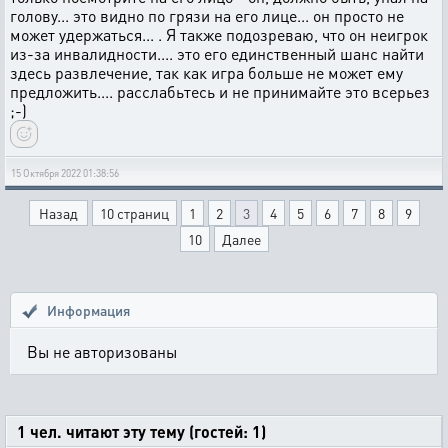
голову... это видно по грязи на его лице... он просто не
может удержаться... . Я также подозреваю, что он неигрок
из-за инвалидности.... это его единственный шанс найти
здесь развлечение, так как игра больше не может ему
предложить.... расслабьтесь и не принимайте это всерьез
;-)
15 Октября 2022 01:38:56
Назад
10 страниц
1
2
3
4
5
6
7
8
9
10
Далее
Информация
Вы не авторизованы
1 чел. читают эту тему (гостей: 1)