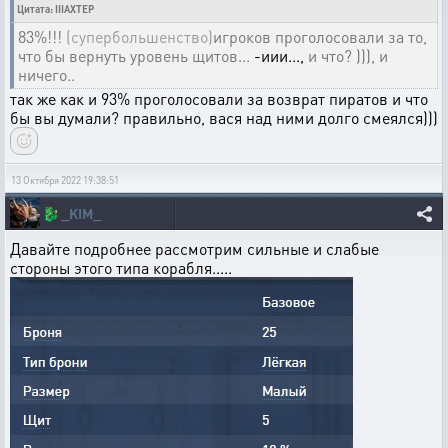
Цитата: IIIAXTEP
83%!!!
(супербольшенство)
игроков проголосовали за то,
что бы вернуть уровень щитов...
-иии...,
и что? ))), и
ничего..
так же как и 93% проголосовали за возврат пиратов и что
бы вы думали? правильно, вася над ними долго смеялся)))
13 Октября 2022 19:38:51
🐉
_KIM_
Давайте подробнее рассмотрим сильные и слабые
стороны этого типа корабля.....