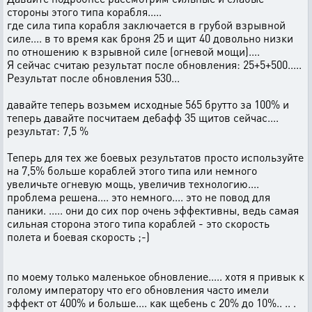
стороны этого типа корабля.....
где сила типа корабля заключается в грубой взрывной
силе.... в то время как броня 25 и щит 40 довольно низки
по отношению к взрывной силе (огневой мощи)....
Я сейчас считаю результат после обновления: 25+5+500.....
Результат после обновления 530...
давайте теперь возьмем исходные 565 брутто за 100% и
теперь давайте посчитаем дебафф 35 щитов сейчас....
результат: 7,5 %
Теперь для тех же боевых результатов просто используйте
на 7,5% больше кораблей этого типа или немного
увеличьте огневую мощь, увеличив технологию....
проблема решена.... это немного.... это не повод для
паники. ..... они до сих пор очень эффективны, ведь самая
сильная сторона этого типа кораблей - это скорость
полета и боевая скорость ;-)
по моему только маленькое обновление..... хотя я привык к
голому императору что его обновления часто имели
эффект от 400% и больше.... как щебень с 20% до 10%.. .. .