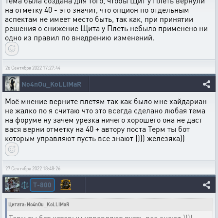
Тема была создана для того, чтобы Щит у Плеть вернули
на отметку 40 - это значит, что опцион по отдельным
аспектам не имеет место быть, так как, при принятии
решения о снижение Щита у Плеть небыло применено ни
одно из правил по внедрению изменений.
26 Сентября 2022 17:27:44
No4nOu_KoLLIMaR
Моё мнение верните плетям так как было мне хайдариан
не жалко по я считаю что это всегда сделано любая тема
на форуме ну зачем урезка ничего хорошего она не даст
вася верни отметку на 40 + автору поста Терм ты бот
которым управляют пусть все знают )))) железяка))
27 Сентября 2022 18:48:26
T-800
⚖️
Цитата: No4nOu_KoLLIMaR
Терм ты бот которым управляют пусть все знают ))))