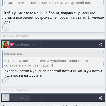
Снижайте стоимость флотов в связи с урезкой лома.
Чтобы у них стало меньше брони, падало ещё меньше
лома, и все ранее построившие просели в стате?
Отличная
идея.
26 Сентября 2022 15:28:57
💖
ksarifonovna
Цитата: Tersaluc
и клепать плетей сотнями мульенов , надо как то
остановить этот безпредел!)
наклепай сотни мульенов полетай потом ними. а уж потом
пиши посты на форуме
26 Сентября 2022 16:28:27
ESBEN2022