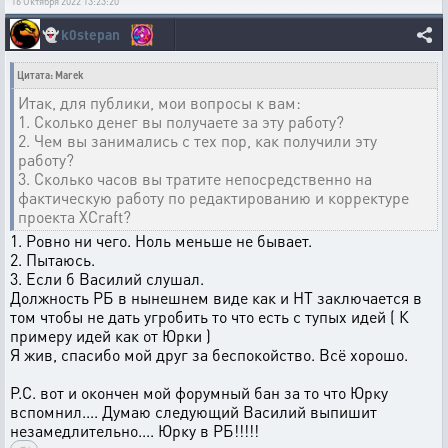
16 Октября 2022 13:23:20
👻
k0stepan
Цитата: Marek
Итак, для публики, мои вопросы к вам:
1. Сколько денег вы получаете за эту работу?
2. Чем вы занимались с тех пор, как получили эту
работу?
3. Сколько часов вы тратите непосредственно на
фактическую работу по редактированию и корректуре
проекта XCraft?
1. Ровно ни чего. Ноль меньше не бывает.
2. Пытаюсь.
3. Если б Василий слушал.
Должность РБ в нынешнем виде как и НТ заключается в
том чтобы не дать угробить то что есть с тупых идей ( К
примеру идей как от Юрки )
Я жив, спасибо мой друг за беспокойство. Всё хорошо.
Р.С. вот и окончен мой форумный бан за то что Юрку
вспомнил.... Думаю следующий Василий выпишит
незамедлительно.... Юрку в РБ!!!!!