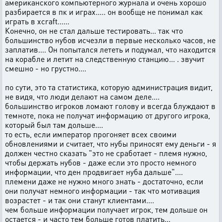
американского компьютерного журнала и очень хорошо
разбирается в пк и играх..... он вообще не понимал как
играть в xcraft......
Конечно, он не стал дальше тестировать... так что
большинство нубов исчезли в первые несколько часов, не
заплатив.... Он попытался лететь и подумал, что находится
на корабле и летит на следственную станцию... . звучит
смешно - но грустно....
по сути, это та статистика, которую администрация видит,
не видя, что люди делают на самом деле....
большинство игроков ломают голову и всегда блуждают в
темноте, пока не получат информацию от другого игрока,
который был там дольше....
то есть, если император прогоняет всех своими
обновлениями и считает, что нубы приносят ему деньги - я
должен честно сказать "это не сработает - племя нужно,
чтобы держать нубов - даже если это просто немного
информации, что ден продвигает нуба дальше"....
племени даже не нужно много знать - достаточно, если
они получат немного информации - так что мотивация
возрастет - и так они станут клиентами....
чем больше информации получает игрок, тем дольше он
остается - и часто тем больше готов платить...