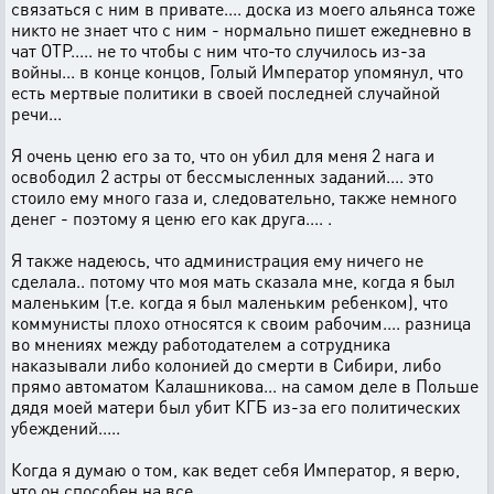
связаться с ним в привате.... доска из моего альянса тоже
никто не знает что с ним - нормально пишет ежедневно в
чат ОТР..... не то чтобы с ним что-то случилось из-за
войны... в конце концов, Голый Император упомянул, что
есть мертвые политики в своей последней случайной
речи...
Я очень ценю его за то, что он убил для меня 2 нага и
освободил 2 астры от бессмысленных заданий.... это
стоило ему много газа и, следовательно, также немного
денег - поэтому я ценю его как друга.... .
Я также надеюсь, что администрация ему ничего не
сделала.. потому что моя мать сказала мне, когда я был
маленьким (т.е. когда я был маленьким ребенком), что
коммунисты плохо относятся к своим рабочим.... разница
во мнениях между работодателем а сотрудника
наказывали либо колонией до смерти в Сибири, либо
прямо автоматом Калашникова... на самом деле в Польше
дядя моей матери был убит КГБ из-за его политических
убеждений.....
Когда я думаю о том, как ведет себя Император, я верю,
что он способен на все...