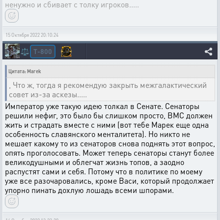
ненужно и сбивает с толку игроков.....
15 Октября 2022 20:10:24
T-800
⚖️
Цитата: Marek
, Что ж, тогда я рекомендую закрыть межгалактический
совет из-за аскезы.....
Император уже такую идею толкал в Сенате. Сенаторы
решили нефиг, это было бы слишком просто, ВМС должен
жить и страдать вместе с ними (вот тебе Марек еще одна
особенность славянского менталитета). Но никто не
мешает какому то из сенаторов снова поднять этот вопрос,
опять проголосовать. Может теперь сенаторы станут более
великодушными и облегчат жизнь топов, а заодно
распустят сами и себя. Потому что в политике по моему
уже все разочаровались, кроме Васи, который продолжает
упорно пинать дохлую лошадь всеми шпорами.