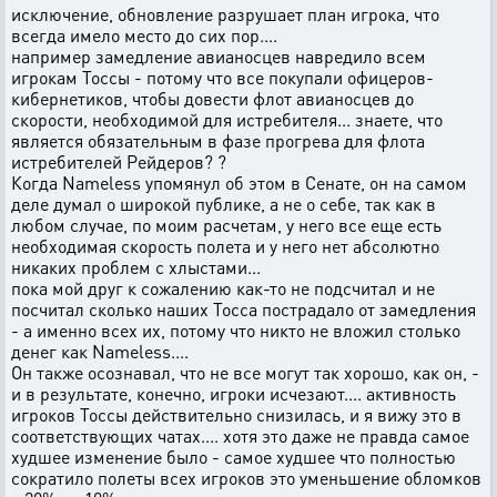
исключение, обновление разрушает план игрока, что
всегда имело место до сих пор....
например замедление авианосцев навредило всем
игрокам Тоссы - потому что все покупали офицеров-
кибернетиков, чтобы довести флот авианосцев до
скорости, необходимой для истребителя... знаете, что
является обязательным в фазе прогрева для флота
истребителей Рейдеров? ?
Когда Nameless упомянул об этом в Сенате, он на самом
деле думал о широкой публике, а не о себе, так как в
любом случае, по моим расчетам, у него все еще есть
необходимая скорость полета и у него нет абсолютно
никаких проблем с хлыстами...
пока мой друг к сожалению как-то не подсчитал и не
посчитал сколько наших Тосса пострадало от замедления
- а именно всех их, потому что никто не вложил столько
денег как Nameless....
Он также осознавал, что не все могут так хорошо, как он, -
и в результате, конечно, игроки исчезают.... активность
игроков Тоссы действительно снизилась, и я вижу это в
соответствующих чатах.... хотя это даже не правда самое
худшее изменение было - самое худшее что полностью
сократило полеты всех игроков это уменьшение обломков