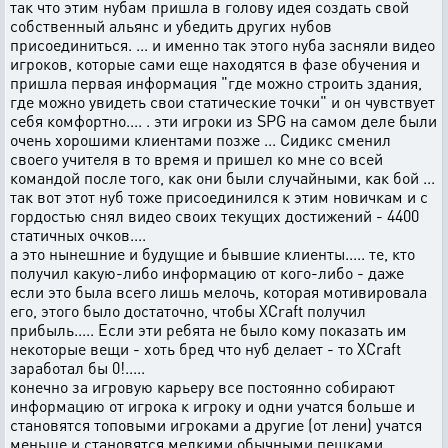
так что этим нубам пришла в голову идея создать свой
собственный альянс и убедить других нубов
присоединиться. ... и именно так этого нуба засняли видео
игроков, которые сами еще находятся в фазе обучения и
пришла первая информация "где можно строить здания,
где можно увидеть свои статические точки" и он чувствует
себя комфортно.... . эти игроки из SPG на самом деле были
очень хорошими клиентами позже ... Сидикс сменил
своего учителя в то время и пришел ко мне со всей
командой после того, как они были случайными, как бой ...
так вот этот нуб тоже присоединился к этим новичкам и с
гордостью снял видео своих текущих достижений - 4400
статичных очков....
а это нынешние и будущие и бывшие клиенты..... те, кто
получил какую-либо информацию от кого-либо - даже
если это была всего лишь мелочь, которая мотивировала
его, этого было достаточно, чтобы XCraft получил
прибыль..... Если эти ребята не было кому показать им
некоторые вещи - хоть бред что нуб делает - то XCraft
заработал бы 0!.....
конечно за игровую карьеру все постоянно собирают
информацию от игрока к игроку и одни учатся больше и
становятся топовыми игроками а другие (от лени) учатся
меньше и становятся мелкими обычными пешками