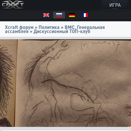
ИГРА
Xcraft форум
»
Политика
»
ВМС, Генеральная
ассамблея
»
Дискуссионный ТОП-клуб