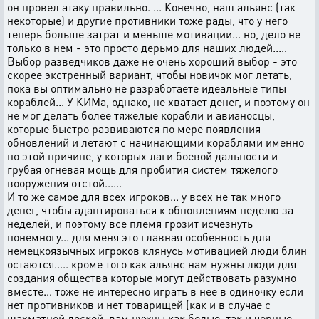
он провел атаку правильно. ... Конечно, наш альянс (так
некоторые) и другие противники тоже рады, что у него
теперь больше затрат и меньше мотивации... но, дело не
только в нем - это просто дерьмо для наших людей.....
Выбор разведчиков даже не очень хороший выбор - это
скорее экстренный вариант, чтобы новичок мог летать,
пока вы оптимально не разработаете идеальные типы
кораблей... У КИМа, однако, не хватает денег, и поэтому он
не мог делать более тяжелые корабли и авианосцы,
которые быстро развиваются по мере появления
обновлений и летают с начинающими кораблями именно
по этой причине, у которых лаги боевой дальности и
грубая огневая мощь для пробития систем тяжелого
вооружения отстой......
И то же самое для всех игроков... у всех не так много
денег, чтобы адаптироваться к обновлениям неделю за
неделей, и поэтому все племя грозит исчезнуть
понемногу... для меня это главная особенность для
немецкоязычных игроков клянусь мотивацией люди блин
остаются..... кроме того как альянс нам нужны люди для
создания общества которые могут действовать разумно
вместе... тоже не интересно играть в нее в одиночку если
нет противников и нет товарищей (как и в случае с
шахматной доской, вам нужны как белые, так и черные