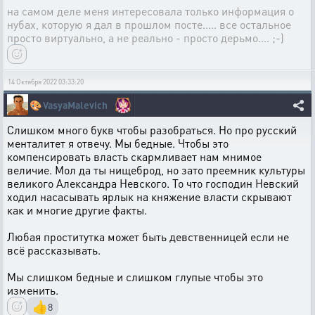
на самом деле меня интересовала только информация о
нубах, которую я дал в прошлом посте..... все остальное
просто виртуально, а не реально - просто дерьмо.... ;-)
14 Октября 2022 03:33:20
🎨
VasyaMalevich
Слишком много букв чтобы разобраться. Но про русский
менталитет я отвечу. Мы бедные. Чтобы это
компенсировать власть скармливает нам мнимое
величие. Мол да ты нищеброд, но зато преемник культуры
великого Александра Невского. То что господин Невский
ходил насасывать ярлык на княжение власти скрывают
как и многие другие факты.
Любая проститутка может быть девственницей если не
всё рассказывать.
Мы слишком бедные и слишком глупые чтобы это
изменить.
👍
8