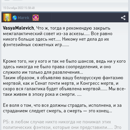
15 Октября 2022 15:58:48
🌎
Marek
VasyaMalevich
, Что ж, тогда я рекомендую закрыть
межгалактический совет из-за аскезы..... Все равно
никого больше здесь нет..... Никому нет дела до их
фэнтезийных сюжетных игр......
Кроме того, ни у кого и так не было шансов, ведь ни у кого
здесь никогда не было права соопределения, и оно
служило им только для развлечения...
Таким образом, я объявляю вашу белорусскую фантазию
мертвой, как и Сенат почти мертв, и Конгресс мертв, и
скоро вся галактика будет объявлена ​​​​мертвой...... Мы все-
таки живем в эпоху рока и смерти. ....
Ее воля о том, что все должны страдать, исполнена, и за
страданием следует смерть, а смерть — это конец...
PS: в любом случае никто никогда не понимал этих
политических фэнтези, которые они представили..... Это