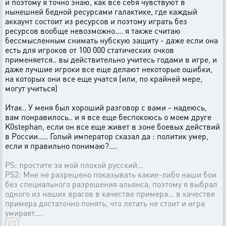
и поэтому я точно знаю, как все себя чувствуют в
нынешней бедной ресурсами галактике, где каждый
аккаунт состоит из ресурсов и поэтому играть без
ресурсов вообще невозможно.... я также считаю
бессмысленным снимать нубскую защиту - даже если она
есть для игроков от 100 000 статических очков
применяется.. вы действительно учитесь годами в игре, и
даже лучшие игроки все еще делают некоторые ошибки,
на которых они все еще учатся (или, по крайней мере,
могут учиться)
Итак.. У меня был хороший разговор с вами - надеюсь,
вам понравилось.. и я все еще беспокоюсь о моем друге
K0stephan, если он все еще живет в зоне боевых действий
в России..... Голый император сказал да : политик умер,
если я правильно понимаю?....
PS: простите за мой плохой русский...
PS2: Мне не разрешено показывать какие-либо наши бои
без специального разрешения альянса, поэтому я выбрал
одного из наших врагов в качестве примера... в качестве
примера достаточно понять, что летать не стоит и игра
умирает....