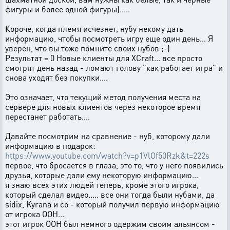
фигуры и более одной фигуры).....
Короче, когда племя исчезнет, ​​нубу некому дать
информацию, чтобы посмотреть игру еще один день... Я
уверен, что вы тоже помните своих нубов ;-)
Результат = 0 Новые клиенты для XCraft... все просто
смотрят день назад - ломают голову "как работает игра" и
снова уходят без покупки....
Это означает, что текущий метод получения места на
сервере для новых клиентов через некоторое время
перестанет работать....
Давайте посмотрим на сравнение - нуб, которому дали
информацию в подарок:
https://www.youtube.com/watch?v=p1VlOf50Rzk&t=222s
первое, что бросается в глаза, это то, что у него появились
друзья, которые дали ему некоторую информацию...
я знаю всех этих людей теперь, кроме этого игрока,
который сделал видео..... все они тогда были нубами, да
sidix, Kyrana и co - который получил первую информацию
от игрока ООН...
этот игрок ООН был немного одержим своим альянсом -