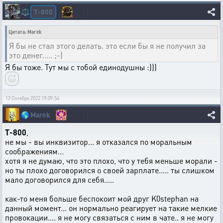
T-800
⚖️
Цитата: Marek
Я бы не стал этого делать. это если бы я не получил за
это денег..... ;-)
Я бы тоже. Тут мы с тобой единодушны :)))
12 Октября 2022 19:09:54
🌎
Marek
T-800
,
не мы - вы инквизитор... я отказался по моральным
соображениям...
хотя я не думаю, что это плохо, что у тебя меньше морали -
но ты плохо договорился о своей зарплате..... ты слишком
мало договорился для себя.....
как-то меня больше беспокоит мой друг K0stephan на
данный момент... он нормально реагирует на такие мелкие
провокации.... я не могу связаться с ним в чате.. я не могу