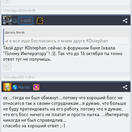
13 Октября 2022 01:35:58
T-800
⚖️
Цитата: Marek
и я все еще беспокоюсь о моем друге K0stephan
Твой друг K0stephan сейчас в форумном бане (хвала
"Голому Императору"! :)). Так что до 16 октября ты точно
ответ тут не получишь.
13 Октября 2022 11:59:41
🌎
Marek
ох....тогда он был обманут....потому что хороший босс не
относится так к своим сотрудникам...я думаю, что больше
не буду претендовать на его работу, потому что я думаю,
что его босс ничего не платит и просто пытка. ...Император
никогда не был справедлив...
спасибо за хороший ответ ;-)