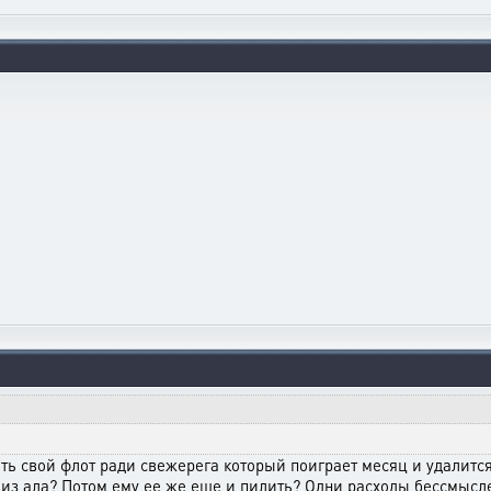
ить свой флот ради свежерега который поиграет месяц и удалится с
т из ала? Потом ему ее же еще и пилить? Одни расходы бессмысле