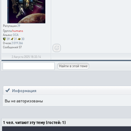
Репутация
29
Группа
humans
Альянс
OCA
39
31
30
Очков
2 019 266
Сообщений
57
2 Августа 2025 18:33:14
Информация
Вы не авторизованы
1 чел. читают эту тему (гостей: 1)