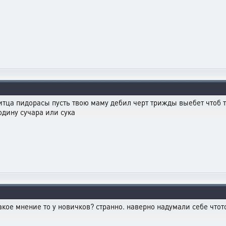
итца пидорасы пусть твою маму дебил черт трижды выебет чтоб 
одину сучара или сука
акое мнение то у новичков? странно. наверно надумали себе чтото..