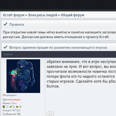
Xcraft форум
»
Зона расы людей
»
Общий форум
Правила
При открытии новой темы чётко внятно и понятно напишите заголов
дискуссии. Дискуссии должны иметь отношение к проекту Xcraft.
Вопрос администрации по развитию начинающего игрока
Asires
обратил внимание, что в игре наступае
завязано на луне. И вот вопрос, вы во
просчитали возможности новичка постр
потери флота кто-то надолго останется
старых игроков. Сделайте хотя-бы р0а
болтов.
Репутация
4
Группа
humans
Альянс
Тень
72
26
30
Очков
5 187 542
Сообщений
106