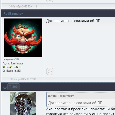
30 Октября 2022 23:49:16
RedBarmaley
Договоритесь с соалами об ЛП.
Репутация
104
Группа
Terminator
36
16
33
Сообщений
2808
3 Ноября 2022 19:57:33
T-800
⚖️
Цитата: RedBarmaley
Договоритесь с соалами об ЛП.
Аха, все так и бросились помогать и б
гарантия что заимев луну он не свали