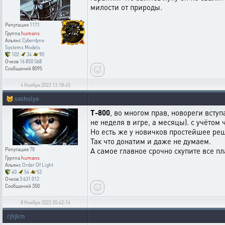
милости от природы.
Репутация
1171
Группа
humans
Альянс
Cyberdyne
Systems Models
102
34
90
Очков
16 850 568
Сообщений
8095
4 Ноября 2022 13:18:45
😼
sashulya
T-800
, во многом прав, новореги всту
не неделя в игре, а месяцы). с учётом
Но есть же у новичков простейшее реш
Так что донатим и даже не думаем.
А самое главное срочно скупите все п
Репутация
78
Группа
humans
Альянс
Order Of Light
40
54
53
Очков
3 631 012
Сообщений
350
8 Ноября 2022 20:42:14
rjhjkm