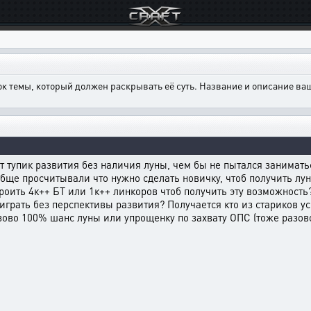
ок темы, который должен раскрывать её суть. Название и описание в
т тупик развития без наличия луны, чем бы не пытался заниматьс
обще просчитывали что нужно сделать новичку, чтоб получить лу
оить 4к++ БТ или 1к++ линкоров чтоб получить эту возможность?
 играть без перспективы развития? Получается кто из стариков ус
зово 100% шанс луны или упрощенку по захвату ОПС (тоже разово