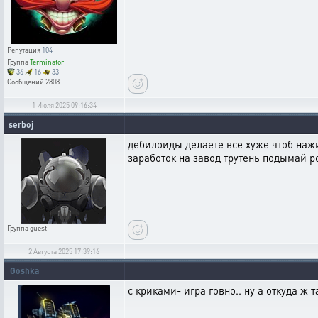
Репутация
104
Группа
Terminator
36
16
33
Сообщений
2808
1 Июля 2025 09:16:34
serboj
дебилоиды делаете все хуже чтоб наж
заработок на завод трутень подымай р
Группа
guest
2 Августа 2025 17:39:16
Goshka
с криками- игра говно.. ну а откуда ж т