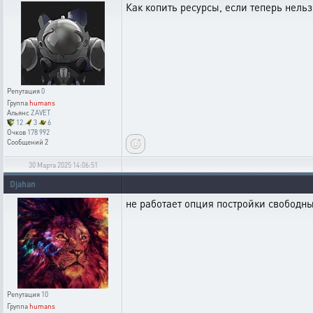
Как копить ресурсы, если теперь нельз
Репутация
0
Группа
humans
Альянс
ZAVET
12
3
6
Очков
178 992
Сообщений
2
30 Марта 2025 14:06:51
Djahan
не работает опция постройки свободны
Репутация
10
Группа
humans