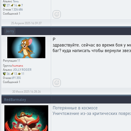
Альянс
Тень
27
14
7
Очков
1 326 686
Сообщений
1
25 Апреля 2025 16:59:37
Jerry
P
здравствуйте. сейчас во время боя у м
баг? куда написать чтобы вернули звез
Репутация
11
Группа
humans
Альянс
JOLLY ROGER
36
13
11
Очков
691 355
Сообщений
1
30 Июня 2025 16:28:26
RedBarmaley
Потерянные в космосе
Уничтожение из-за критических повр