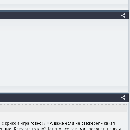
 криком игра говно! :))) А даже если не свежерег - какая
нные. Кому это нужно? Так что все сам, мил человек, не жди