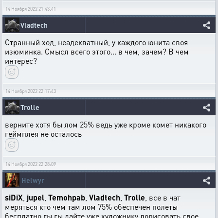
14 Ноября 2022 21:43:41
Vladtech
Странный ход, неадекватный, у каждого юнита своя
изюминка. Смысл всего этого... в чем, зачем? В чем
интерес?
14 Ноября 2022 22:17:43
Trolle
верните хотя бы лом 25% ведь уже кроме комет никакого
геймплея не осталось
14 Ноября 2022 22:28:09
Helwyr
siDiX
,
jupel
,
Temohpab
,
Vladtech
,
Trolle
, все в чат
меряться кто чем там лом 75% обеспечен полеты
бесплатно гы гы дайте уже художнику дорисовать свое