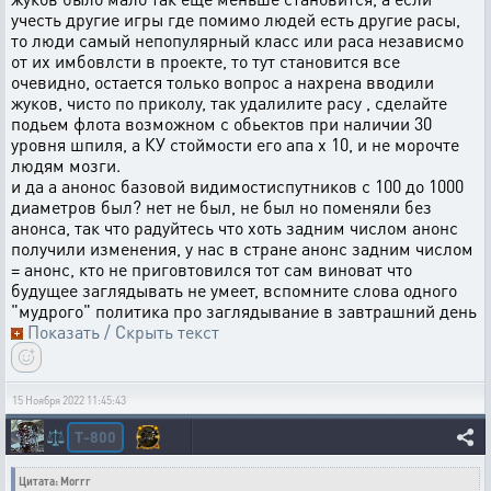
учесть другие игры где помимо людей есть другие расы,
то люди самый непопулярный класс или раса независмо
от их имбовлсти в проекте, то тут становится все
очевидно, остается только вопрос а нахрена вводили
жуков, чисто по приколу, так удалилите расу , сделайте
подьем флота возможном с обьектов при наличии 30
уровня шпиля, а КУ стоймости его апа х 10, и не морочте
людям мозги.
и да а анонос базовой видимостиспутников с 100 до 1000
диаметров был? нет не был, не был но поменяли без
анонса, так что радуйтесь что хоть задним числом анонс
получили изменения, у нас в стране анонс задним числом
= анонс, кто не приговтовился тот сам виноват что
будущее заглядывать не умеет, вспомните слова одного
"мудрого" политика про заглядывание в завтрашний день
Показать / Скрыть текст
15 Ноября 2022 11:45:43
T-800
⚖️
Цитата: Morrr