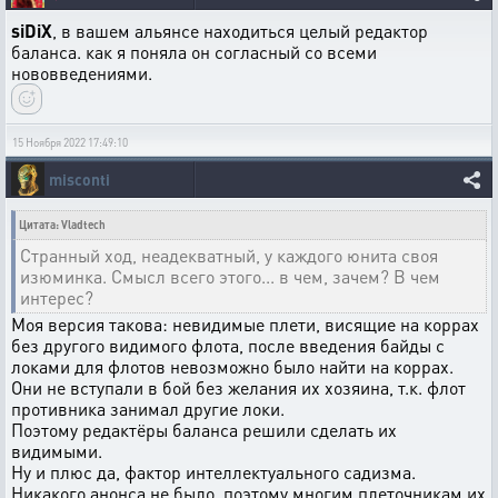
siDiX
, в вашем альянсе находиться целый редактор
баланса. как я поняла он согласный со всеми
нововведениями.
15 Ноября 2022 17:49:10
misconti
Цитата: Vladtech
Странный ход, неадекватный, у каждого юнита своя
изюминка. Смысл всего этого... в чем, зачем? В чем
интерес?
Моя версия такова: невидимые плети, висящие на коррах
без другого видимого флота, после введения байды с
локами для флотов невозможно было найти на коррах.
Они не вступали в бой без желания их хозяина, т.к. флот
противника занимал другие локи.
Поэтому редактёры баланса решили сделать их
видимыми.
Ну и плюс да, фактор интеллектуального садизма.
Никакого анонса не было, поэтому многим плеточникам их