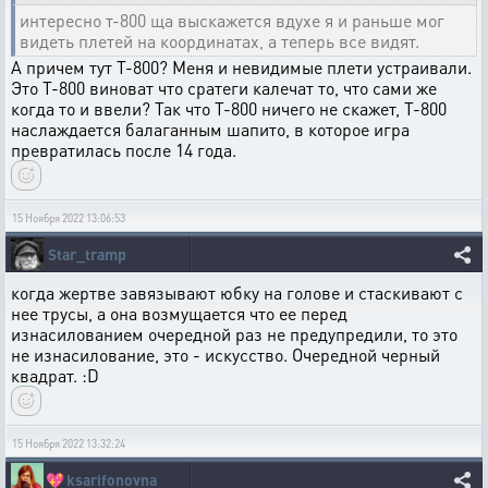
интересно т-800 ща выскажется вдухе я и раньше мог
видеть плетей на координатах, а теперь все видят.
А причем тут Т-800? Меня и невидимые плети устраивали.
Это Т-800 виноват что сратеги калечат то, что сами же
когда то и ввели? Так что Т-800 ничего не скажет, Т-800
наслаждается балаганным шапито, в которое игра
превратилась после 14 года.
15 Ноября 2022 13:06:53
Star_tramp
когда жертве завязывают юбку на голове и стаскивают с
нее трусы, а она возмущается что ее перед
изнасилованием очередной раз не предупредили, то это
не изнасилование, это - искусство. Очередной черный
квадрат. :D
15 Ноября 2022 13:32:24
💖
ksarifonovna