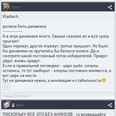
Ginzi
Vladtech
должна быть динамика
-----------
А в игре динамики много. Свыше сказали ап и всё сразу
прыгают.
Одно порежут, другое отрежут, третье пришьют. Не было
бы динамики не крутились бы белки в колесе. Да и
смотрите какой постоянный поток избирателей. Придут-
уйдут, вновь придут.
Если в правильной поговорке - цирк ушёл, клоуны
остались, то тут наоборот - клоуны постоянно меняются, а
вот цирк на месте.
Тут не динамика нужна, а инновации и стабильность😁
15 Ноября 2022 10:53:47
🐰
Mgla
ПОСКОЛЬКУ ВСЕ ЭТО БЕЗ АНОНСОВ . то возвращайте