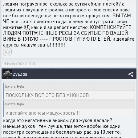
людям потраченное. сколько за сутки сбили плетей? а
люди их покупали строили. а их просто тупо снесли пока
все были вневеденье не за игровым процессом. ВЫ ТАМ
ЧЕ все .. хотя понятно что да. к чему все тут тратят свои
нажитые ХД как и я за репост неястно. КОМПЕНСИРУЙТЕ
ЛЮДЯМ ПОТРАЧЕННЫЕ РЕСЫ ЗА СБИТЫЕ ПО ВАШЕЙ
ВИНЕ В ТУПУЮ ---- ПРОСТО В ТУПУЮ ПЛЕТЕЙ. и делайте
анонсы машуж звать!!!!!!!!!!
15 Ноября 2022 11:22:50
ZvEZda
Цитата: Mgla
ПОСКОЛЬКУ ВСЕ ЭТО БЕЗ АНОНСОВ
Цитата: Mgla
и делайте анонсы машуж звать!!!
когда это негативные анонсы для жуков делали?
меньше жуков= тем лучше, там энтомафобы же одни,
посомтри соотношение бесплатных рас, за 10 лет то,
жуков было мало так еще меньше становится, а если