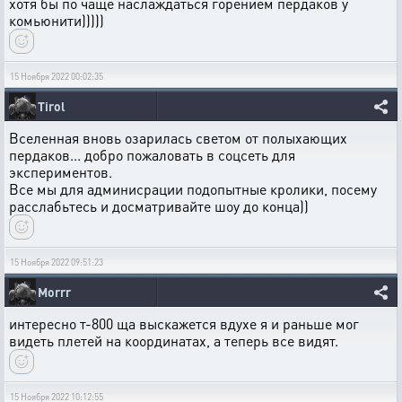
хотя бы по чаще наслаждаться горением пердаков у
комьюнити)))))
15 Ноября 2022 00:02:35
Tirol
Вселенная вновь озарилась светом от полыхающих
пердаков... добро пожаловать в соцсеть для
экспериментов.
Все мы для админисрации подопытные кролики, посему
расслабьтесь и досматривайте шоу до конца))
15 Ноября 2022 09:51:23
Morrr
интересно т-800 ща выскажется вдухе я и раньше мог
видеть плетей на координатах, а теперь все видят.
15 Ноября 2022 10:12:55