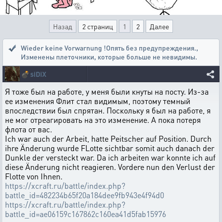
Назад
2 страниц
1
2
Далее
Wieder keine Vorwarnung !Опять без предупреждения.
,
Изменены плеточники, которые больше не невидимы.
💣
siDiX
Я тоже был на работе, у меня были кнуты на посту. Из-за
ее изменения Флит стал видимым, поэтому темный
впоследствии был спрятан. Поскольку я был на работе, я
не мог отреагировать на это изменение. А пока потеря
флота от вас.
Ich war auch der Arbeit, hatte Peitscher auf Position. Durch
ihre Änderung wurde FLotte sichtbar somit auch danach der
Dunkle der versteckt war. Da ich arbeiten war konnte ich auf
diese Änderung nicht reagieren. Vordere nun den Verlust der
Flotte von Ihnen.
https://xcraft.ru/battle/index.php?
battle_id=482234b65f20a184dee9fb943e4f94d0
https://xcraft.ru/battle/index.php?
battle_id=ae06159c167862c160ea41d5fab15976