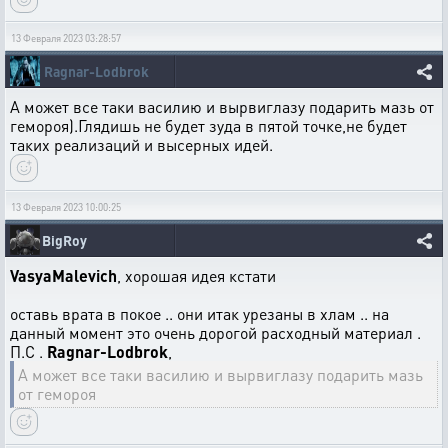
13 Февраля 2023 03:28:57
Ragnar-Lodbrok
А может все таки василию и вырвиглазу подарить мазь от
гемороя).Глядишь не будет зуда в пятой точке,не будет
таких реализаций и высерных идей.
13 Февраля 2023 10:00:25
BigRoy
VasyaMalevich
, хорошая идея кстати
оставь врата в покое .. они итак урезаны в хлам .. на
данный момент это очень дорогой расходный материал .
П.С .
Ragnar-Lodbrok
,
А может все таки василию и вырвиглазу подарить мазь
от гемороя