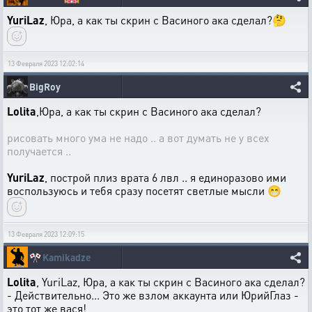
YuriLaz
, Юра, а как ты скрин с Васиного ака сделал?🤔
13 Февраля 2023 12:02:14
BigRoy
Lolita
,Юра, а как ты скрин с Васиного ака сделал?
рисовать много ума не надо .. а вот думать не у всех
получается ..
YuriLaz
, построй плиз врата 6 лвл .. я единоразово ими
воспользуюсь и тебя сразу посетят светлые мысли 😁
13 Февраля 2023 12:09:15
🎌
Kamikadze
Lolita
, YuriLaz, Юра, а как ты скрин с Васиного ака сделал?
- Действительно... Это же взлом аккаунта или ЮрийГлаз -
это тот же вася!