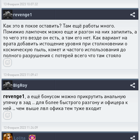
13 Февраля 2023 10:07:32
revenge1
Как это в покое оставить? Там ещё работы много.
Помимио лампочек можно еще и разгон на них запилить, а
то чего это везде он есть, а там его нет. Как вариант на
врата добавить истощение уровня при столкновении о
космическую пыль, комет и частого использования до
полного разрушения с потерей всего что там стояло
13 Февраля 2023 11:09:41
BigRoy
revenge1
, а ещё бонусом можно прикрутить анальную
упячку в зад .. для более быстрого разгону и офицера к
ней .. чем выше лвл офика тем туже входит
13 Февраля 2023 11:24:09
Lolita