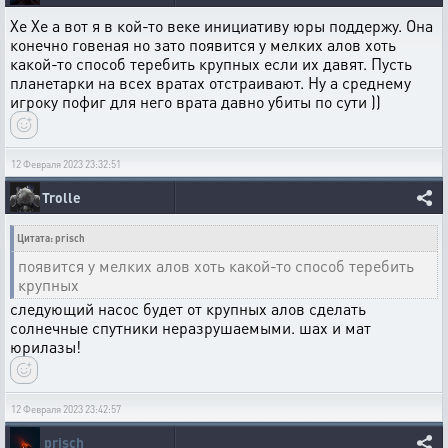
Хе Хе а вот я в кой-то веке инициативу юры поддержу. Она
конечно говеная но зато появится у мелких алов хоть
какой-то способ теребить крупных если их давят. Пусть
планетарки на всех вратах отстраивают. Ну а среднему
игроку пофиг для него врата давно убиты по сути ))
12 Февраля 2023 23:32:51
Trolle
Цитата: prisch
появится у мелких алов хоть какой-то способ теребить
крупных
следующий насос будет от крупных алов сделать
солнечные спутники неразрушаемыми. шах и мат
юрилазы!
12 Февраля 2023 23:42:57
prisch