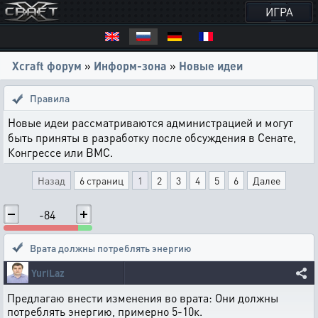
ИГРА
Xcraft форум
»
Информ-зона
»
Новые идеи
Правила
Новые идеи рассматриваются администрацией и могут
быть приняты в разработку после обсуждения в Сенате,
Конгрессе или ВМС.
Назад
6 страниц
1
2
3
4
5
6
Далее
-84
Врата должны потреблять энергию
YuriLaz
Предлагаю внести изменения во врата: Они должны
потреблять энергию, примерно 5-10к.