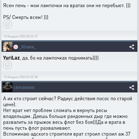
Ясен пень - мои лампочки на вратах они не перебьют. )))
PS/ Смерть всем! )))
13 Февраля 2023 00:03:15
🍥
_Kitana_
YuriLaz
, да, бо на лампочках поднимать))))
13 Февраля 2023 02:02:38
cheldobek
А их кто строит сейчас? Радиус действия посос по старой
цене).
Нет врат нет проблем сломать и вернуть ресы
владельцам. Даешь больше рандомных дыр где можно
развалить за прыжок весь флот без боя)))Да и врата в
пень пусть флот разваливают.
Вспоминаю адского строителя врат строил строил аж 37