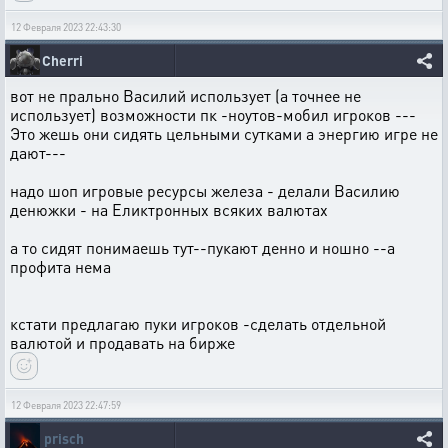
12 Февраля 2023 22:43:30
Cherri
вот не прально Василий использует (а точнее не
использует) возможности пк -ноутов-мобил игроков ---
Это жешь они сидять цельными сутками а энергию игре не
дают---
надо шоп игровые ресурсы железа - делали Василию
денюжки - на Еликтронных всяких валютах
а то сидят понимаешь тут--пукают денно и ношно --а
профита нема
кстати предлагаю пуки игроков -сделать отдельной
валютой и продавать на бирже
12 Февраля 2023 22:47:59
prisch