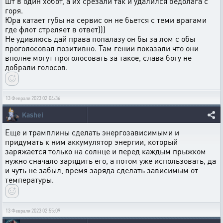
шт в один хобот, а их срезали так и удалился бедолага с
горя.
Юра катает губы на сервис он не бьется с теми врагами
где флот стреляет в ответ)))
Не удивлюсь дай права попалазу он бы за лом с обы
проголосовал позитивно. Там гении показали что они
вполне могут проголосовать за такое, слава богу не
добрали голосов.
13 Февраля 2023 02:04:36
Kashei
Еще и трамплины сделать энергозависимыми и
придумать к ним аккумулятор энергии, который
заряжается только на солнце и перед каждым прыжком
нужно сначало зарядить его, а потом уже использовать, да
и чуть не забыл, время заряда сделать зависимым от
температуры.
13 Февраля 2023 02:55:09