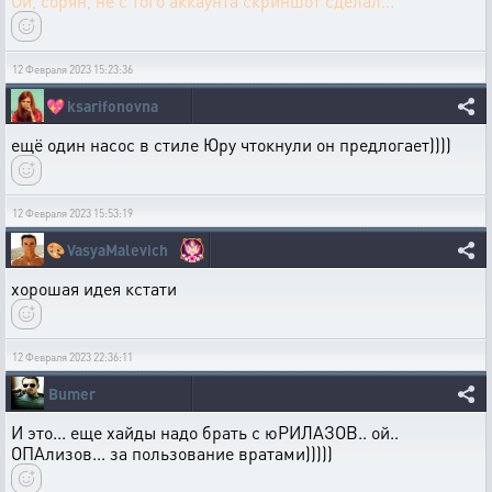
Ой, сорян, не с того аккаунта скриншот сделал...
12 Февраля 2023 15:23:36
💖
ksarifonovna
ещё один насос в стиле Юру чтокнули он предлогает))))
12 Февраля 2023 15:53:19
🎨
VasyaMalevich
хорошая идея кстати
12 Февраля 2023 22:36:11
Bumer
И это... еще хайды надо брать с юРИЛАЗОВ.. ой..
ОПАлизов... за пользование вратами)))))