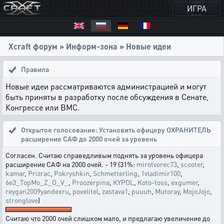
ИГРА
Xcraft форум
»
Информ-зона
»
Новые идеи
Правила
Новые идеи рассматриваются администрацией и могут
быть приняты в разработку после обсуждения в Сенате,
Конгрессе или ВМС.
Открытое голосование:
Установить офицеру ОХРАНИТЕЛЬ
расширение САФ до 2000 очей за уровень
Согласен. Считаю справедливым поднять за уровень офицера
расширение САФ на 2000 очей. - 19 (31%:
mirotvorec73
,
scooter
,
kamar
,
Prizrac
,
Pokryshkin
,
Schmetterling
,
1vladimir100
,
6e3_TopMo_Z_O_V_
,
Proozerpina
,
KYPOL
,
Koto-toss
,
exgumer
,
reygan2009yandexru
,
povelitel
,
zastava1
,
puuuh
,
Mutoray
,
MojoJojo
,
stronglove
)
Считаю что 2000 очей слишком мало, и предлагаю увеличение до