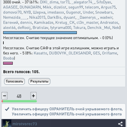
3000 очей. - 37 (61%:
DIKI_dima
,
tor73
,
_alegator74_
,
SifoDyas
,
AGASEE
,
DUNADARN
,
Mikk
,
dizelist
,
segun99
,
telecom
,
Argus75
,
domovoi70
,
NYB
,
Шерна
,
imedaxxx
,
Gugenot
,
Under
,
Snowbars
,
Nemezida___
,
Nika2015
,
DarkBis
,
dyuant
,
_Daenerys_
,
wadwir
,
Евгений
,
dennis
,
Kamikadze
,
Krelug_CK
,
cl3n_master
,
Andreatos
,
alext66
,
deRooij
,
Bratislav
,
fytyrama000
,
Tokura
,
Denchik_Mol
,
Nek
)
Несогласен. Считаю текущее значение оптимальным. - 0 (0%)
Несогласен. Считаю САФ в этой игре излишним, можно играть и
без него. - 5 (8%:
Kasatto
,
DUBOVYK_OLEKSANDR
,
GES
,
Oriflame
,
Booba
)
Всего голосов: 105.
48
Увеличить офицеру ОХРАНИТЕЛЬ очей укрываемого флота
,
Увеличить офицеру ОХРАНИТЕЛЬ очей укрываемого флота
mirotvorec73