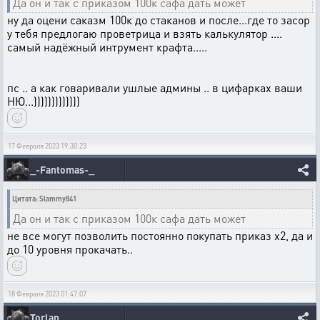
Да он и так с приказом 100к сафа дать может
ну да оцени саказм 100к до стаканов и после...где то засор
у тебя предлогаю проветрица и взять калькулятор ....
самый надёжный интрумент крафта.....
пс .. а как говаривали ушлые админы .. в цифарках ваши
НЮ...)))))))))))))
17 Февраля 2023 19:30:23
_-Fantomas-_
Цитата: Slammy841
Да он и так с приказом 100к сафа дать может
не все могут позволить постоянно покупать приказ х2, да и
до 10 уровня прокачать..
18 Февраля 2023 01:47:07
Torlan