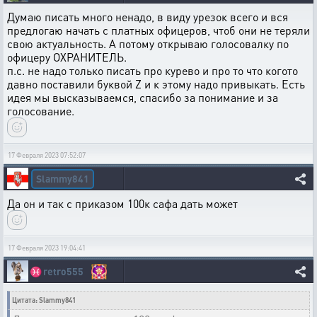
Думаю писать много ненадо, в виду урезок всего и вся
предлогаю начать с платных офицеров, чтоб они не теряли
свою актуальность. А потому открываю голосовалку по
офицеру ОХРАНИТЕЛЬ.
п.с. не надо только писать про курево и про то что когото
давно поставили буквой Z и к этому надо привыкать. Есть
идея мы высказываемся, спасибо за понимание и за
голосование.
17 Февраля 2023 07:52:07
Slammy841
Да он и так с приказом 100к сафа дать может
17 Февраля 2023 19:04:41
♓
retro555
Цитата: Slammy841