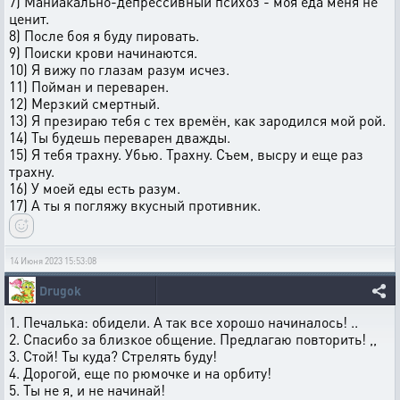
7) Маниакально-депрессивный психоз - моя еда меня не
ценит.
8) После боя я буду пировать.
9) Поиски крови начинаются.
10) Я вижу по глазам разум исчез.
11) Пойман и переварен.
12) Мерзкий смертный.
13) Я презираю тебя с тех времён, как зародился мой рой.
14) Ты будешь переварен дважды.
15) Я тебя трахну. Убью. Трахну. Съем, высру и еще раз
трахну.
16) У моей еды есть разум.
17) А ты я погляжу вкусный противник.
14 Июня 2023 15:53:08
Drugok
1. Печалька: обидели. А так все хорошо начиналось! ..
2. Спасибо за близкое общение. Предлагаю повторить! ,,
3. Стой! Ты куда? Стрелять буду!
4. Дорогой, еще по рюмочке и на орбиту!
5. Ты не я, и не начинай!