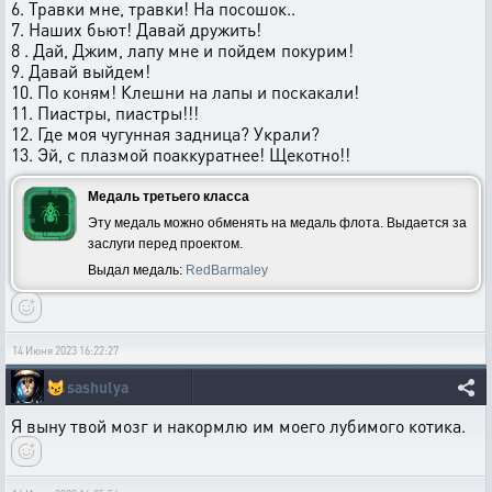
6. Травки мне, травки! На посошок..
7. Наших бьют! Давай дружить!
8 . Дай, Джим, лапу мне и пойдем покурим!
9. Давай выйдем!
10. По коням! Клешни на лапы и поскакали!
11. Пиастры, пиастры!!!
12. Где моя чугунная задница? Украли?
13. Эй, с плазмой поаккуратнее! Щекотно!!
Медаль третьего класса
Эту медаль можно обменять на медаль флота. Выдается за
заслуги перед проектом.
Выдал медаль:
RedBarmaley
14 Июня 2023 16:22:27
😼
sashulya
Я выну твой мозг и накормлю им моего лубимого котика.