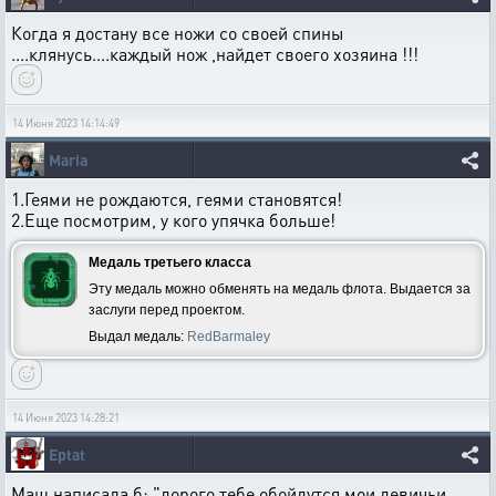
Когда я достану все ножи со своей спины
....клянусь....каждый нож ,найдет своего хозяина !!!
14 Июня 2023 14:14:49
Maria
1.Геями не рождаются, геями становятся!
2.Еще посмотрим, у кого упячка больше!
Медаль третьего класса
Эту медаль можно обменять на медаль флота. Выдается за
заслуги перед проектом.
Выдал медаль:
RedBarmaley
14 Июня 2023 14:28:21
Eptat
Маш написала б: "дорого тебе обойдутся мои девичьи