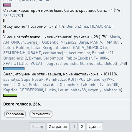
С таким характером можно было бы хоть красивее быть. - 1 (1%:
235679787
)
Я скучаю по "Ностромо"... - 2 (1%:
DemonZima
,
HEADCRAB
)
У меня от тебя чучхе... членистоногий фулиган. - 28 (17%:
Maria
,
ANTONIO74
,
Sergejj_Gubenko
,
MrZan22
,
Darja
,
MAIIIA
,
_MAIIIA_
,
Letun
,
Kulibin
,
Latar
,
Keriganthebest
,
BAIIIA_MEP3OCTb
,
3EMJIRHNH
,
KBAHT
,
combatmajor
,
beetlemajor
,
Brigadier21
,
Brigadier212
,
D-man
,
Serpimolot
,
Pablo-Escobar
,
T-1000-
,
XPAHUTEJIb
,
-VOLAT-
,
eugo978
,
punisher80
,
Zhuchila
,
BoldoG_348
)
Знал, что умом не отличаешься, но не настолько же! - 18 (11%:
sashulya
,
Superkostik
,
Kamikadze
,
KOHTPOJIEP
,
andrey1976
,
ven222
,
Ginzi
,
Sevlad
,
ksardan
,
Gribochek
,
Lakomka
,
Tvister100
,
Kaprica
,
CEPBEP2008
,
Lucky
,
Letun
,
baltex88
,
evgeniy_alaberdin
)
Всего голосов: 266.
Назад
2 страниц
1
2
Далее