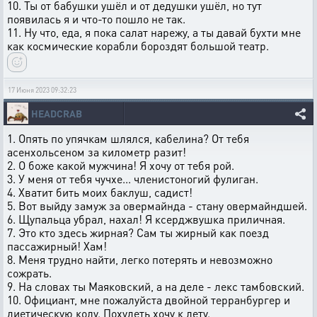
10. Ты от бабушки ушёл и от дедушки ушёл, но тут
появилась я и что-то пошло не так.
11. Ну что, еда, я пока салат нарежу, а ты давай бухти мне
как космические корабли бороздят большой театр.
17 Июня 2023 09:32:23
HEADCRAB
1. Опять по упячкам шлялся, кабелина? От тебя
асенхольсеном за километр разит!
2. О боже какой мужчина! Я хочу от тебя рой.
3. У меня от тебя чучхе... членистоногий фулиган.
4. Хватит бить моих баклуш, садист!
5. Вот выйду замуж за овермайнда - стану овермайндшей.
6. Щупальца убрал, нахал! Я ксерджвушка приличная.
7. Это кто здесь жирная? Сам ты жирный как поезд
пассажирный! Хам!
8. Меня трудно найти, легко потерять и невозможно
сожрать.
9. На словах ты Маяковский, а на деле - лекс тамбовский.
10. Официант, мне пожалуйста двойной терранбургер и
диетическую колу. Похудеть хочу к лету.