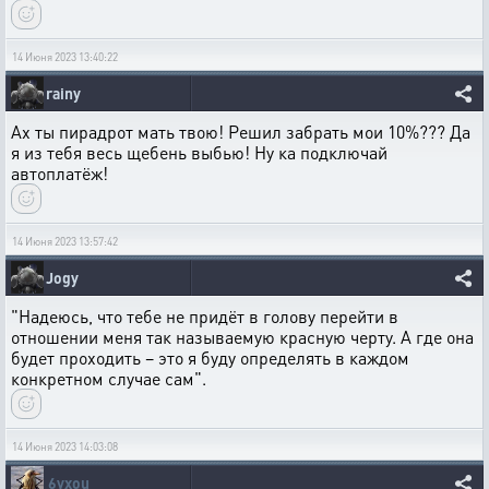
14 Июня 2023 13:40:22
rainy
Ах ты пирадрот мать твою! Решил забрать мои 10%??? Да
я из тебя весь щебень выбью! Ну ка подключай
автоплатëж!
14 Июня 2023 13:57:42
Jogy
"Надеюсь, что тебе не придёт в голову перейти в
отношении меня так называемую красную черту. А где она
будет проходить – это я буду определять в каждом
конкретном случае сам".
14 Июня 2023 14:03:08
6yxou