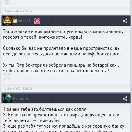
14 Июня 2023 17:53:26
📶
skavr1
Твои жалкие и никчемные потуги наорать мне в задницу
говорят о твоей ничтожности , червь!
Сколько бы вас не прилетало в наше пространство, вы
всегда останетесь для нас мясными полуфабрикатами
Ух ты! Эта бактерия изобрела панцирь на батарейках ,
чтобы попасть ко мне на стол в качестве десерта!
14 Июня 2023 18:08:23
Krokodi
1)зачем тебе это,болтаешься как сопля
2) Если ты не прекратишь этот цирк ,следующее, что из
тебя вылетит — твои зубы.
3) ещё раз тебя тут увижу, попадёшь в консервную банку
4) в моих глазах ты зарыдал, как рыдают глубоко и