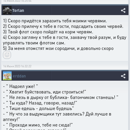
14 Июня 2023 16:25:54
Torlan
1) Скоро придётся заразить тебя моими червями.
2) Скоро прилечу к тебе в гости, подсадить своих червей.
3) Твой флот скоро пойдёт на корм червям.
4) Скоро загляну к тебе в гости, захвачу твой разум, и буду
управлять твоим флотом сам.
5) За меня отомстят мои сородичи, и довольно скоро
14 Июня 2023 16:32:22
erddan
- " Надоел уже! "
- " Хватит буйствовать, иди строиться!"
- " Не лезь в дырку от бублика- батончиком станешь! "
- " Ты куда? Назад, говорю, назад!"
- " Тише едешь - дольше будешь"
- " Ну что за выдумщики тут завелись? Дуй лучше в
аптеку!"
- " Проходи мимо, тебе не сюда!"