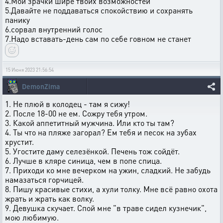
4.Мои зрачки шире твоих возможностей
5.Давайте не поддаваться спокойствию и сохранять
панику
6.сорвал внутренний голос
7.Надо вставать-день сам по себе говном не станет
15 Июня 2023 21:56:54
DemonZima
1. Не плюй в колодец - там я сижу!
2. После 18-00 не ем. Сожру тебя утром.
3. Какой аппетитный мужчина. Или кто ты там?
4. Ты что на пляже загорал? Ем тебя и песок на зубах
хрустит.
5. Угостите даму селезёнкой. Печень тож сойдёт.
6. Лучше в кляре синица, чем в попе спица.
7. Приходи ко мне вечерком на ужин, сладкий. Не забудь
намазаться горчицей.
8. Пишу красивые стихи, а хули толку. Мне всё равно охота
жрать и жрать как волку.
9. Девушка скучает. Спой мне "в траве сидел кузнечик",
мою любимую.