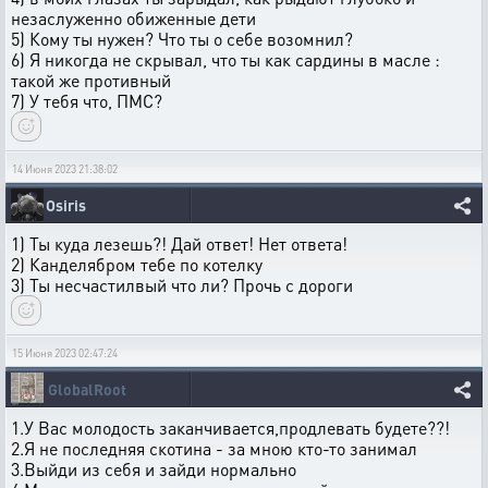
незаслуженно обиженные дети
5) Кому ты нужен? Что ты о себе возомнил?
6) Я никогда не скрывал, что ты как сардины в масле :
такой же противный
7) У тебя что, ПМС?
14 Июня 2023 21:38:02
Osiris
1) Ты куда лезешь?! Дай ответ! Нет ответа!
2) Канделябром тебе по котелку
3) Ты несчастилвый что ли? Прочь с дороги
15 Июня 2023 02:47:24
GlobalRoot
1.У Вас молодость заканчивается,продлевать будете??!
2.Я не последняя скотина - за мною кто-то занимал
3.Выйди из себя и зайди нормально