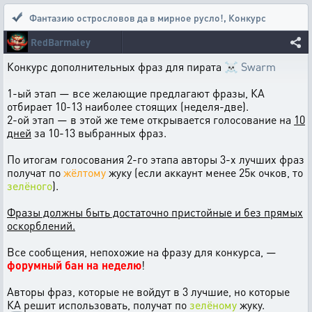
Фантазию острословов да в мирное русло!
,
Конкурс
RedBarmaley
Конкурс дополнительных фраз для пирата
☠ Swarm
1-ый этап — все желающие предлагают фразы, КА
отбирает 10-13 наиболее стоящих (неделя-две).
2-ой этап — в этой же теме открывается голосование на
10
дней
за 10-13 выбранных фраз.
По итогам голосования 2-го этапа авторы 3-х лучших фраз
получат по
жёлтому
жуку (если аккаунт менее 25к очков, то
зелёного
).
Фразы должны быть достаточно пристойные и без прямых
оскорблений.
Все сообщения, непохожие на фразу для конкурса, —
форумный бан на неделю
!
Авторы фраз, которые не войдут в 3 лучшие, но которые
КА решит использовать, получат по
зелёному
жуку.