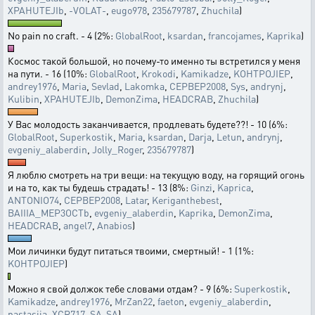
XPAHUTEJIb
,
-VOLAT-
,
eugo978
,
235679787
,
Zhuchila
)
No pain no craft. - 4 (2%:
GlobalRoot
,
ksardan
,
francojames
,
Kaprika
)
Космос такой большой, но почему-то именно ты встретился у меня
на пути. - 16 (10%:
GlobalRoot
,
Krokodi
,
Kamikadze
,
KOHTPOJIEP
,
andrey1976
,
Maria
,
Sevlad
,
Lakomka
,
CEPBEP2008
,
Sys
,
andrynj
,
Kulibin
,
XPAHUTEJIb
,
DemonZima
,
HEADCRAB
,
Zhuchila
)
У Вас молодость заканчивается, продлевать будете??! - 10 (6%:
GlobalRoot
,
Superkostik
,
Maria
,
ksardan
,
Darja
,
Letun
,
andrynj
,
evgeniy_alaberdin
,
Jolly_Roger
,
235679787
)
Я люблю смотреть на три вещи: на текущую воду, на горящий огонь
и на то, как ты будешь страдать! - 13 (8%:
Ginzi
,
Kaprica
,
ANTONIO74
,
CEPBEP2008
,
Latar
,
Keriganthebest
,
BAIIIA_MEP3OCTb
,
evgeniy_alaberdin
,
Kaprika
,
DemonZima
,
HEADCRAB
,
angel7
,
Anabios
)
Мои личинки будут питаться твоими, смертный! - 1 (1%:
KOHTPOJIEP
)
Можно я свой должок тебе словами отдам? - 9 (6%:
Superkostik
,
Kamikadze
,
andrey1976
,
MrZan22
,
faeton
,
evgeniy_alaberdin
,
nastasija
,
XCR717
,
SA-SA
)