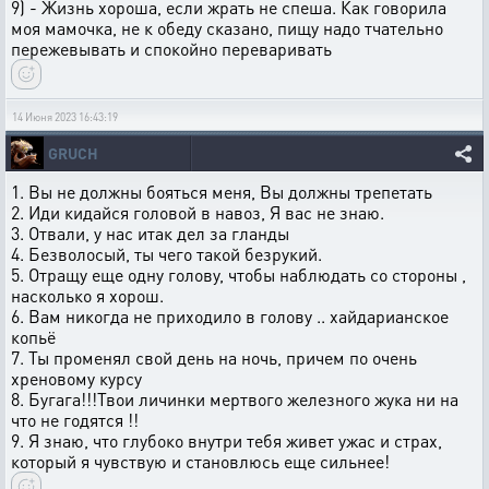
9) - Жизнь хороша, если жрать не спеша. Как говорила
моя мамочка, не к обеду сказано, пищу надо тчательно
пережевывать и спокойно переваривать
14 Июня 2023 16:43:19
GRUCH
1. Вы не должны бояться меня, Вы должны трепетать
2. Иди кидайся головой в навоз, Я вас не знаю.
3. Отвали, у нас итак дел за гланды
4. Безволосый, ты чего такой безрукий.
5. Отращу еще одну голову, чтобы наблюдать со стороны ,
насколько я хорош.
6. Вам никогда не приходило в голову .. хайдарианское
копьё
7. Ты променял свой день на ночь, причем по очень
хреновому курсу
8. Бугага!!!Твои личинки мертвого железного жука ни на
что не годятся !!
9. Я знаю, что глубоко внутри тебя живет ужас и страх,
который я чувствую и становлюсь еще сильнее!