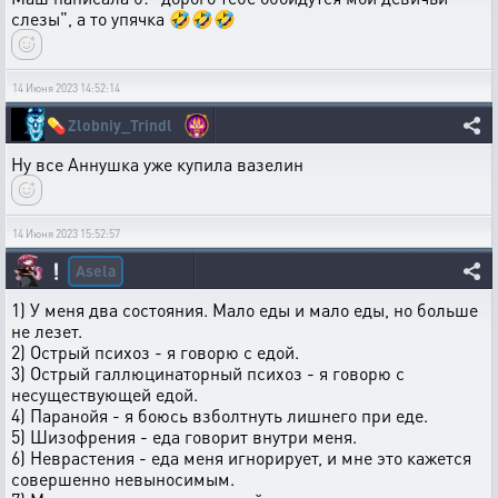
слезы", а то упячка 🤣🤣🤣
14 Июня 2023 14:52:14
💊
Zlobniy_Trindl
Ну все Аннушка уже купила вазелин
14 Июня 2023 15:52:57
Asela
❕
1) У меня два состояния. Мало еды и мало еды, но больше
не лезет.
2) Острый психоз - я говорю с едой.
3) Острый галлюцинаторный психоз - я говорю с
несуществующей едой.
4) Паранойя - я боюсь взболтнуть лишнего при еде.
5) Шизофрения - еда говорит внутри меня.
6) Неврастения - еда меня игнорирует, и мне это кажется
совершенно невыносимым.