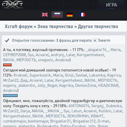
ИГРА
Xcraft форум
»
Зона творчества
»
Другое творчество
Открытое голосование:
3 фразы для пирата ☠ Swarm
А ты, я погляжу, вкусный противник. - 11 (7%:
_alegator74_
,
Maria
,
CEPBEP2008
,
Sys
,
Acvarel
,
andrynj
,
Latar
,
Keriganthebest
,
BAIIIA_MEP3OCTb
,
snegovic
,
Anabios
)
Сегодня мой домашний зоопарк пополнится новой особью! - 19
(12%:
Krokodi
,
Superkostik
,
Maria
,
Ginzi
,
Sevlad
,
Lakomka
,
Kaprica
,
MrZan22
,
Дед
,
Acvarel
,
Latar
,
Keriganthebest
,
BAIIIA_MEP3OCTb
,
evgeniy_alaberdin
,
Jolly_Roger
,
Kaprika
,
DemonZima
,
HEADCRAB
,
Anabios
)
Официант, мне, пожалуйста, двойной терранбургер и диетическую
колу. Похудеть хочу к лету. - 29 (18%:
ANTONIO74
,
Sergejj_Gubenko
,
MrZan22
,
Darja
,
MAIIIA
,
_MAIIIA_
,
Sys
,
Letun
,
Acvarel
,
Kulibin
,
Latar
,
Keriganthebest
,
BAIIIA_MEP3OCTb
,
3EMJIRHNH
,
KBAHT
,
combatmajor
,
beetlemajor
,
Brigadier21
,
Brigadier212
,
D-man
,
evgeniy_alaberdin
,
Rudaraksha
,
Pablo-Escobar
,
Jolly_Roger
,