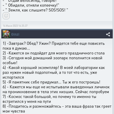
- " Отдай велосипед, говорю!"
- " Обидели, отняли копеечку!"
- " Земля, как слышите? SOS!SOS! "
14 Июня 2023 16:35:37
Ginzi
1) -Завтрак? Обед? Ужин? Придется тебе еще повисеть
пока я думаю...
2) -Кажется он подойдет для моего праздничного стола
3) -Сегодня мой домашний зоопарк пополнится новой
особью!
4) -Какой хороший экземпляр! В моей лаборатории как
раз нужен новый подопотный, а то тот что есть, уже
испортился
5) -Я памятник себе придумал... Ты ж его построишь!
6) - Кажется мы еще не испытывали выведенных личинок
на проникновение в тела этих низших. Сейчас попробуем
7) -Космос такой большой, но почему то именно ты
встретился у меня на пути
8) -Плодитесь и размножайтесь - эта ваша фраза так греет
мои чувства