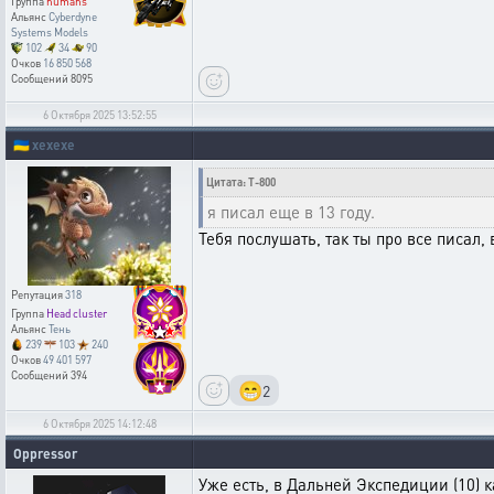
Группа
humans
Альянс
Cyberdyne
Systems Models
102
34
90
Очков
16 850 568
Сообщений
8095
6 Октября 2025 13:52:55
🇺🇦
xexexe
Цитата: T-800
я писал еще в 13 году.
Тебя послушать, так ты про все писал,
Репутация
318
Группа
Head cluster
Альянс
Тень
239
103
240
Очков
49 401 597
Сообщений
394
😁
2
6 Октября 2025 14:12:48
Oppressor
Уже есть, в Дальней Экспедиции (10) 