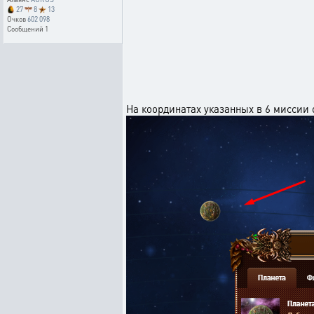
27
8
13
Очков
602 098
Сообщений
1
На координатах указанных в 6 миссии 