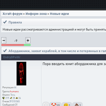
Xcraft форум
»
Информ-зона
»
Новые идеи
Правила
Новые идеи рассматриваются администрацией и могут быть приняты 
-9
Абордажники
,
захват кораблей, в том числе и потерянных в га
EndryDPolKr
Пора вводить юнит абордажника для за
Репутация
44
Группа
humans
Альянс
Тень
219
28
24
Очков
39 510 065
🤡
😮‍💨
💩
10
1
1
Сообщений
31