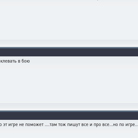
клевать в бою
о эт игре не поможет ....там тож пишут все и про все...но по игре..