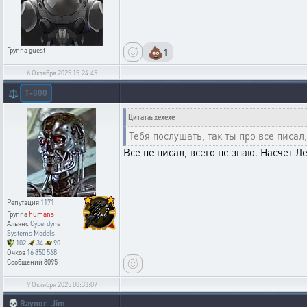
💩
1
Группа
guest
6 Октября 2025 15:24:45
T-800
⚖️
Цитата: xexexe
Тебя послушать, так ты про все писал
Все не писал, всего не знаю. Насчет Л
Репутация
1171
Группа
humans
Альянс
Cyberdyne
Systems Models
102
34
90
Очков
16 850 568
Сообщений
8095
9 Октября 2025 00:33:07
💀
Raynor_Jim