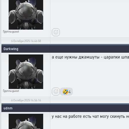
Группа
guest
6 Октября 2025 14:46:58
Darkwing
а еще нужны джамшуты - царапки шпа
🤣
4
Группа
guest
6 Октября 2025 14:56:16
udnm
у нас на работе есть чат могу скинуть н