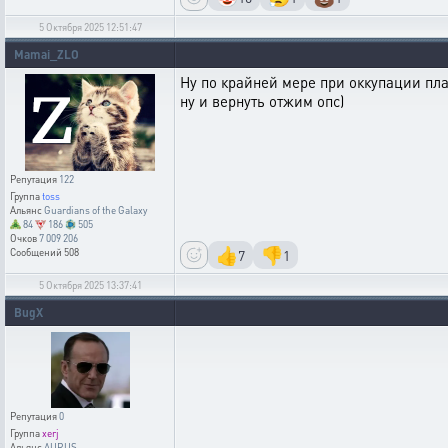
5 Октября 2025 12:51:47
Mamai_ZLO
Ну по крайней мере при оккупации пла
ну и вернуть отжим опс)
Репутация
122
Группа
toss
Альянс
Guardians of the Galaxy
84
186
505
Очков
7 009 206
👍
👎
7
1
Сообщений
508
5 Октября 2025 13:37:41
BugX
Репутация
0
Группа
xerj
Альянс
AURUS