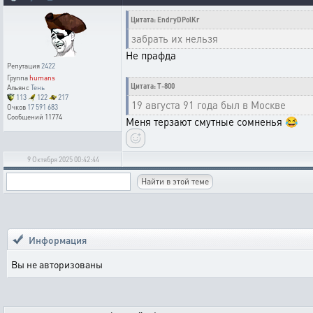
Цитата: EndryDPolKr
забрать их нельзя
Не прафда
Репутация
2422
Группа
humans
Цитата: T-800
Альянс
Тень
113
122
217
19 августа 91 года был в Москве
Очков
17 591 683
Сообщений
11774
Меня терзают смутные сомненья 😂
9 Октября 2025 00:42:44
Информация
Вы не авторизованы