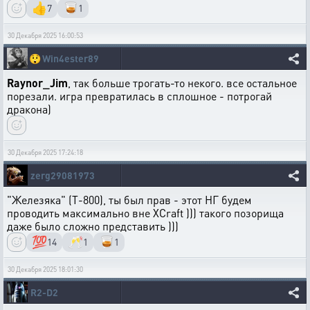
👍
🥃
7
1
30 Декабря 2025 16:00:53
😲
Win4ester89
Raynor_Jim
, так больше трогать-то некого. все остальное
порезали. игра превратилась в сплошное - потрогай
дракона)
30 Декабря 2025 17:24:18
zerg29081973
"Железяка" (T-800), ты был прав - этот НГ будем
проводить максимально вне XCraft ))) такого позорища
даже было сложно представить )))
💯
🥂
🥃
14
1
1
30 Декабря 2025 18:01:30
R2-D2