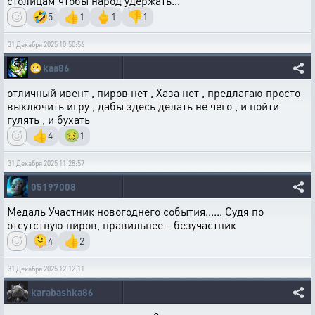
столицам чтобы народ удержать...
🤣
👍
🖕
👎
5
1
1
1
31 Декабря 2025 10:50:56
😬
kaa86
отличный ивент , пиров нет , Хаза нет , предлагаю просто
выключить игру , дабы здесь делать не чего , и пойти
гулять , и бухать
👍
🤢
4
1
31 Декабря 2025 11:28:57
05197008
Медаль Участник новогоднего события...... Судя по
отсутствую пиров, правильнее - безучастник
🫠
👍
4
2
31 Декабря 2025 12:12:11
karabashka86