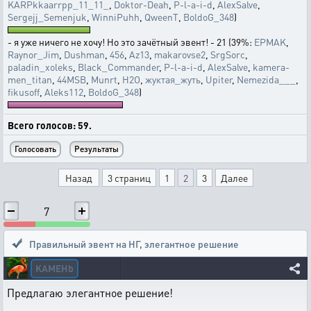
KARPkkaarrpp_11_11_
,
Doktor-Deah
,
P-l-a-i-d
,
AlexSalve
,
Sergejj_Semenjuk
,
WinniPuhh
,
QweenT
,
BoldoG_348
)
- я уже ничего не хочу! Но это зачётный эвент! - 21 (39%:
EPMAK
,
Raynor_Jim
,
Dushman
,
456
,
Az13
,
makarovse2
,
SrgSorc
,
paladin_xoleks
,
Black_Commander
,
P-l-a-i-d
,
AlexSalve
,
kamera-
men_titan
,
44MSB
,
Munrt
,
H2O
,
жуктая_жуть
,
Upiter
,
Nemezida___
,
fikusoff
,
Aleks112
,
BoldoG_348
)
Всего голосов: 59.
Назад
3 страниц
1
2
3
Далее
7
Правильный эвент на НГ
,
элегантное решение
KAMEHb
Предлагаю элегантное решение!