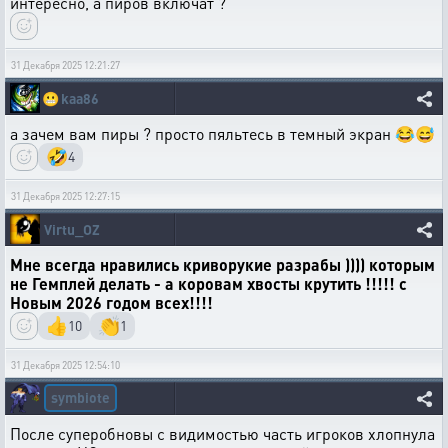
интересно, а пиров включат ?
31 Декабря 2025 12:21:27
😬
kaa86
а зачем вам пиры ? просто пяльтесь в темный экран 😂😅
🤣
4
31 Декабря 2025 12:27:15
Virtu_OZ
Мне всегда нравились криворукие разрабы )))) которым
не Гемплей делать - а коровам хвосты крутить !!!!! с
Новым 2026 годом всех!!!!
👍
👏
10
1
31 Декабря 2025 12:54:10
symbiote
После суперобновы с видимостью часть игроков хлопнула