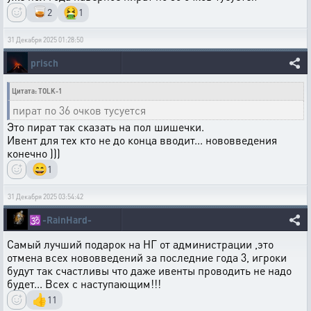
🥃
🤮
2
1
31 Декабря 2025 01:28:50
prisch
Цитата: TOLK-1
пират по 36 очков тусуется
Это пират так сказать на пол шишечки.
Ивент для тех кто не до конца вводит... нововведения
конечно )))
😄
1
31 Декабря 2025 03:54:42
🕉️
-RainHard-
Самый лучший подарок на НГ от администрации ,это
отмена всех нововведений за последние года 3, игроки
будут так счастливы что даже ивенты проводить не надо
будет... Всех с наступающим!!!
👍
11