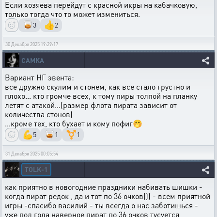
Если хозяева перейдут с красной икры на кабачковую,
только тогда что то может измениться.
🥃
👍
3
2
30 Декабря 2025 19:29:17
CAMKA
Вариант НГ эвента:
все дружно скулим и стонем, как все стало грустно и
плохо... кто громче всех, к тому пиры толпой на планку
летят с атакой...(размер флота пирата зависит от
количества стонов)
...кроме тех, кто бухает и кому пофиг🤭
💪
🥃
⚧️
5
1
1
31 Декабря 2025 00:05:54
TOLK-1
как приятно в новогодние праздники набивать шишки -
когда пират редок , да и тот по 36 очков))) - всем приятной
игры -спасибо василий - ты всегда о нас заботишься -
уже пол года наверное пират по 36 очков тусуется