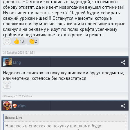
дверью...НО многие остались с надеждой, что немного
обнову откатят, да и ивент новогодний внушал оптимизм!
Ну вот ивент и настал...через 7-10 дней будем собирать
свежий урожай ишек!!! Останутся мамонты которые
положили в игру многие годы жизни и новенькие которые
клюнули на рекламу и идут по полю крафта усеянному
граблями под хихиканье тех кто режет и режет...
👍
👏
13
2
31 Декабря 2025 13:13:51
Ling
Надеюсь в списках за покупку шишками будут предметы,
или чертежи, хотелось бы похвастаться
3 Января 2026 15:08:42
🍄
x3m
Цитата: Ling
Надеюсь в списках за покупку шишками будут