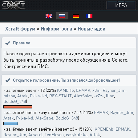
ИГРА
Xcraft форум
»
Информ-зона
»
Новые идеи
Правила
Новые идеи рассматриваются администрацией и могут
быть приняты в разработку после обсуждения в Сенате,
Конгрессе или ВМС.
Открытое голосование:
Ты записался добровольцем?
- зачётный эвент - 12 (22%:
KAMEHb
,
EPMAK
,
x3m
,
Raynor_Jim
,
misha
,
Attak
,
P-l-a-i-d
,
REX-STAUT
,
AlexSalve
,
-zZz-
,
lllax
,
BoldoG_348
)
- зачётный эвент, хочу такой эвент x2 - 6 (11%:
EPMAK
,
Raynor_Jim
,
Attak
,
P-l-a-i-d
,
AlexSalve
,
BoldoG_348
)
- зачётный эвент, зачётный эвент x3 - 15 (28%:
KPEMEnb
,
EPMAK
,
Raynor_Jim
,
Acvarel
,
TenEleven
,
easykatkka
,
Attak
,