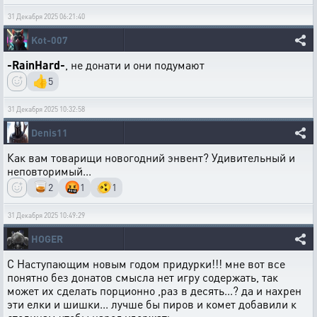
31 Декабря 2025 06:21:40
Kot-007
-RainHard-
, не донати и они подумают
👍
5
31 Декабря 2025 10:32:58
Denis11
Как вам товарищи новогодний энвент? Удивительный и
неповторимый...
🥃
🤬
🫨
2
1
1
31 Декабря 2025 10:49:29
HOGER
С Наступающим новым годом придурки!!! мне вот все
понятно без донатов смысла нет игру содержать, так
может их сделать порционно ,раз в десять...? да и нахрен
эти елки и шишки... лучше бы пиров и комет добавили к