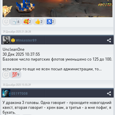
🚽
🥰
👍
♿
6
2
2
2
29 Декабря 2025 21:38:28
😲
Win4ester89
UncleanOne
30 Дек 2025 10:37:55
Базовое число пиратских флотов уменьшено со 125 до 100.
если кому-то еще не ясен посыл администрации, то...
💯
9
30 Декабря 2025 15:55:39
05197008
У дракона 3 головы. Одна говорит - проходите новогодний
квест, вторая говорит - хрен вам, а третья - а мне пофиг, я
бухать.