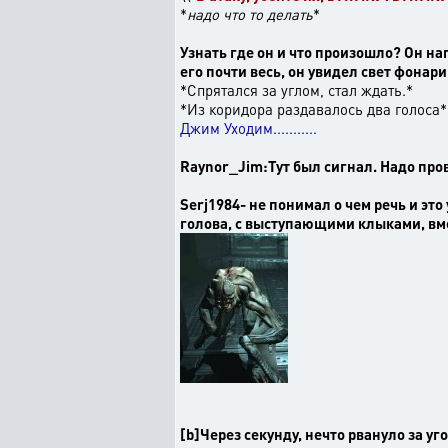
*
надо что то делать
*
Узнать где он и что произошло? Он на
его почти весь, он увидел свет фонар
*Спрятался за углом, стал ждать.*
*Из коридора раздавалось два голоса*
Джим Уходим...........
Raynor_Jim:Тут был сигнал. Надо про
Serj1984- не понимал о чем речь и эт
голова, с выступающими клыками, вм
[b]Через секунду, нечто рвануло за уг