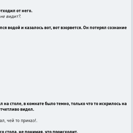
тходил от него.
 не видит?
.
лся водой и казалось вот, вот взорвется. Он потерял сознание
ал на столе, в комнате было темно, только что то искрилось на
отчетливо видел.
ал, чей то приказ!.
со стола, не понимая, что происходит.