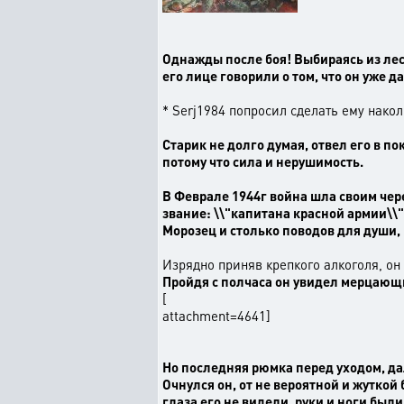
Однажды после боя! Выбираясь из лес
его лице говорили о том, что он уже д
* Serj1984 попросил сделать ему накол
Старик не долго думая, отвел его в по
потому что сила и нерушимость.
В Феврале 1944г война шла своим чере
звание: \\"капитана красной армии\\"
Морозец и столько поводов для души, 
Изрядно приняв крепкого алкоголя, он
Пройдя с полчаса он увидел мерцающий
[
attachment=4641]
Но последняя рюмка перед уходом, дал
Очнулся он, от не вероятной и жуткой
глаза его не видели, руки и ноги были