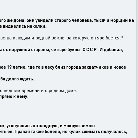
го же дома, они увидели старого человека, тысячи морщин на
те виднелись наколки.
увства к людям и родной земле, за которую он яро бьется.*
х с наружной стороны, четыре буквы, С С С Р . И добавил,
 19 летие, где то в лесу близ города захватчиков и новое
ебя долго ждать.
прошедшем времени и о родном доме.
прямо к нему
.
ном, уткнувшись в холодную, и мокрую землю
.
ить ее. Правая также болела, но кулак сжимать получалось,