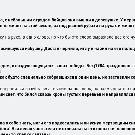
а, с небольшим отрядом бойцов они вышли к деревушке. У перво
авно живет на этой земле, из под рваной рубахи на руках и живо
ку на руке, в одно слово, но что бы это слово выражало все его ч
косившуюся избушку. Достал чернила, иглу и набил на его пальца
дом, в воздухе ощущался запах победы. Serj1984 праздновал свое
!
как будто специально собравшихся в один день, не заставили с
 направился в глубь леса, выпив на посошок, по размышлять о 
 свет, что бился сквозь кроны густых деревьев и направлялся 
а о себе знать, ноги его подкосились и он уснул мертвецким с
 боли! Вся левая часть тела не отвечала на его попытки пошевел
 чем- то крепко связаны.