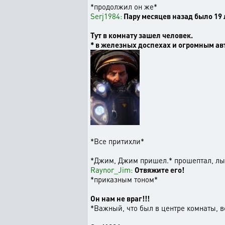
*продолжил он же*
Serj1984:
Пару месяцев назад было 19 л
Тут в комнату зашел человек.
* в железных доспехах и огромным а
*Все притихли*
*Джим, Джим пришел.* прошептал, лыс
Raynor_Jim:
Отвяжите его!
*приказным тоном*
Он нам не враг!!!
*Важный, что был в центре комнаты, в