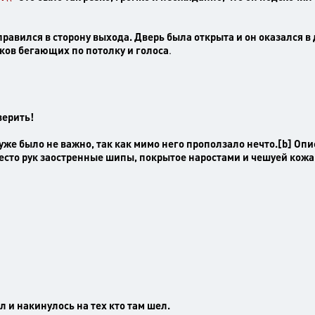
правился в сторону выхода. Дверь была открыта и он оказался в
иков бегающих по потолку и голоса
.
верить!
о уже было не важно, так как мимо него проползало нечто.[b] Оп
есто рук заостренные шипы, покрытое наростами и чешуей кожа
ол и накинулось на тех кто там шел.