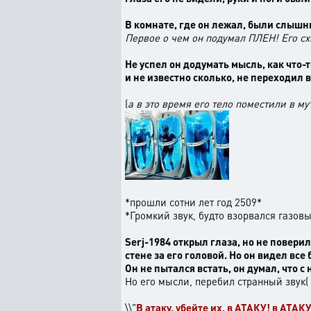
В комнате, где он лежал, были слышны
Первое о чем он подумал ПЛЕН! Его сх
Не успел он додумать мысль, как что-т
и не известно сколько, не переходил в
(
а в это время его тело поместили в м
*прошли сотни лет год 2509*
*Громкий звук, будто взорвался газов
Serj-1984 открыл глаза, но не поверил
стене за его головой. Но он видел все
Он не пытался встать, он думал, что с
Но его мысли, перебил странный звук(
\\"
В атаку, убейте их, в АТАКУ! в АТАКУ