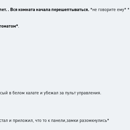
ет. .
Вся комната начала перешептываться.
*не говорите ему* * 
втоматом*
.
ый в белом халате и убежал за пульт управления.
стал и приложил, что то к панели,замки разомкнулись*