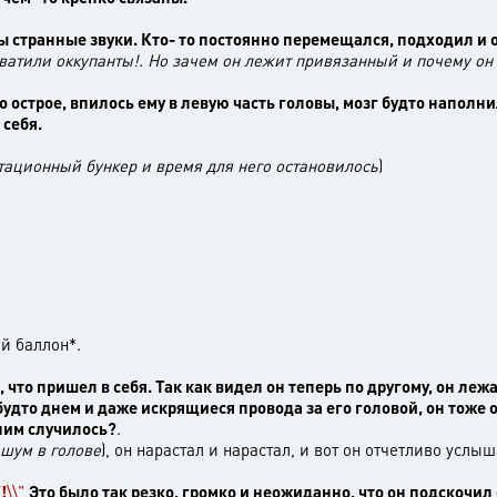
 странные звуки. Кто- то постоянно перемещался, подходил и о
ватили оккупанты!. Но зачем он лежит привязанный и почему он
о острое, впилось ему в левую часть головы, мозг будто наполни
 себя.
утационный бункер и время для него остановилось
)
ый баллон*.
, что пришел в себя. Так как видел он теперь по другому, он леж
 будто днем и даже искрящиеся провода за его головой, он тоже 
 ним случилось?
.
шум в голове
), он нарастал и нарастал, и вот он отчетливо услыш
!
\\"
Это было так резко, громко и неожиданно, что он подскочил 