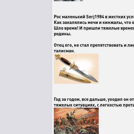
Рос маленький Serj1984 в жестких усло
Как закалялись мечи и кинжалы, что о
Шло время! И пришли тяжелые време
родины.
Отец его, не стал препятствовать и л
талисман
.
Год за годом, все дальше, уходил он о
тяжелых ситуациях, с легкостью прот