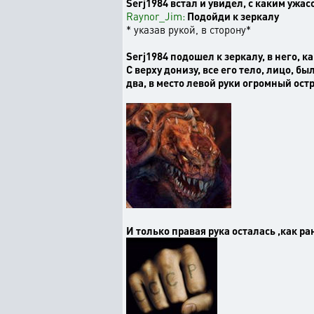
Serj1984 встал и увидел, с каким ужасо
Raynor_Jim:
Подойди к зеркалу
* указав рукой, в сторону*
Serj1984 подошел к зеркалу, в него, к
С верху донизу, все его тело, лицо, 
два, в место левой руки огромный ос
И только правая рука осталась ,как р