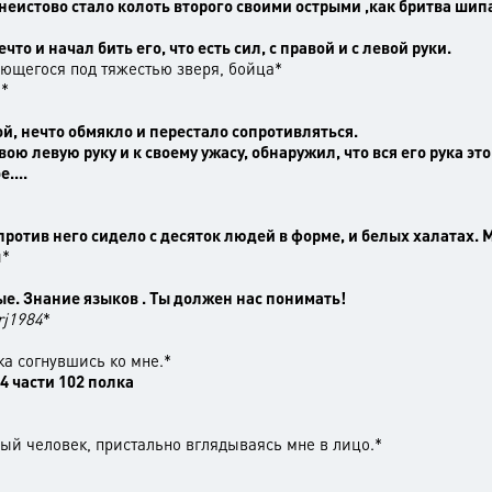
неистово стало колоть второго своими острыми ,как бритва шип
то и начал бить его, что есть сил, с правой и с левой руки.
ющегося под тяжестью зверя, бойца*
ь*
ой, нечто обмякло и перестало сопротивляться.
ою левую руку и к своему ужасу, обнаружил, что вся его рука это
....
против него сидело с десяток людей в форме, и белых халатах.
ы*
е. Знание языков . Ты должен нас понимать!
rj1984
*
а согнувшись ко мне.*
4 части 102 полка
ый человек, пристально вглядываясь мне в лицо.*