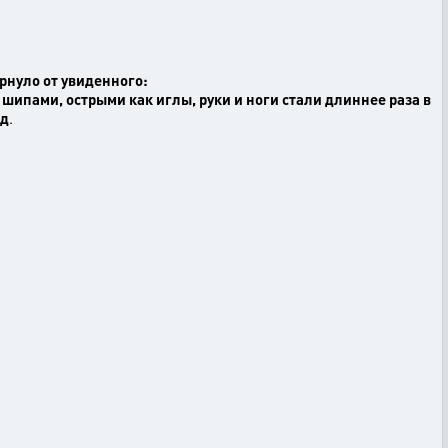
ернуло от увиденного:
 шипами, острыми как иглы, руки и ноги стали длиннее раза в
яд
.