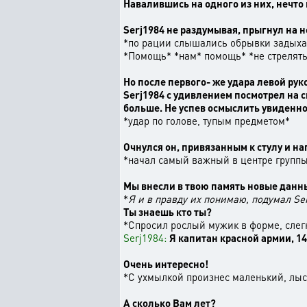
Навалившись на одного из них, нечто 
Serj1984 не раздумывая, прыгнул на неч
*по рации слышались обрывки задыха
*Помощь* *нам* помощь* *не стрелят
Но после первого- же удара левой рук
Serj1984 с удивлением посмотрел на св
больше. Не успев осмыслить увиденное
*удар по голове, тупым предметом*
Очнулся он, привязанным к стулу и на
*начал самый важный в центре групп
Мы внесли в твою память новые данны
*
Я и в правду их понимаю, подумал Se
Ты знаешь кто ты?
*Спросил рослый мужик в форме, слегк
Serj1984:
Я капитан красной армии, 14
Очень интересно!
*С ухмылкой произнес маленький, лыс
А сколько Вам лет?