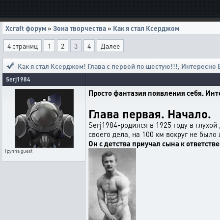
Xcraft форум
»
Зона творчества
»
Как я стал Ксерджом
4 страниц
1
2
3
4
Далее
Как я стал Ксерджом! Глава с первой по шестую!!!
,
Интересно 
Serj1984
Просто фантазия появления себя.
Инт
Глава первая. Начало.
Serj1984-родился в 1925 году в глухой
своего дела, на 100 км вокруг не было
Он с детства приучал сына к ответстве
Группа
guest