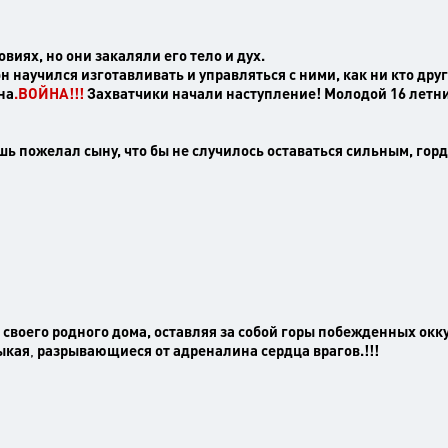
виях, но они закаляли его тело и дух.
н научился изготавливать и управляться с ними, как ни кто друг
на
.ВОЙНА!!!
Захватчики начали наступление! Молодой 16 летни
ишь пожелал сыну, что бы не случилось оставаться сильным, го
т своего родного дома, оставляя за собой горы побежденных окку
ыкая
,
разрывающиеся от адреналина сердца врагов.!!!