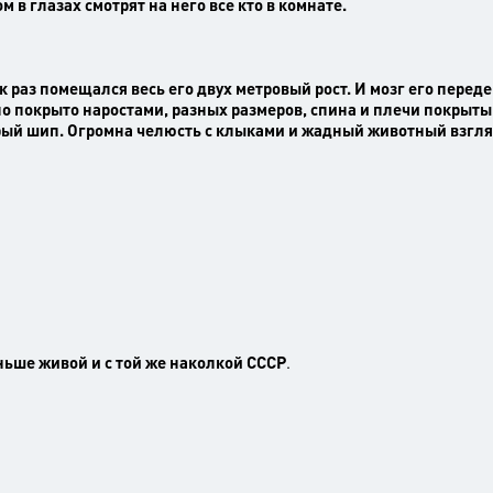
м в глазах смотрят на него все кто в комнате.
ак раз помещался весь его двух метровый рост. И мозг его перед
было покрыто наростами, разных размеров, спина и плечи покрыты
трый шип.
Огромна челюсть с клыками и жадный животный взгл
аньше живой и с той же наколкой СССР
.