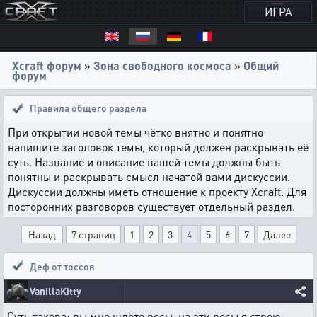
ИГРА
Xcraft форум
»
Зона свободного космоса
»
Общий
форум
Правила общего раздела
При открытии новой темы чётко внятно и понятно
напишите заголовок темы, который должен раскрывать её
суть. Название и описание вашей темы должны быть
понятны и раскрывать смысл начатой вами дискуссии.
Дискуссии должны иметь отношение к проекту Xcraft. Для
посторонних разговоров существует отдельный раздел.
Назад
7 страниц
1
2
3
4
5
6
7
Далее
Деф от тоссов
VanillaKitty
Суть такова: вы мне шлёте ресы, на эти ресы я строю