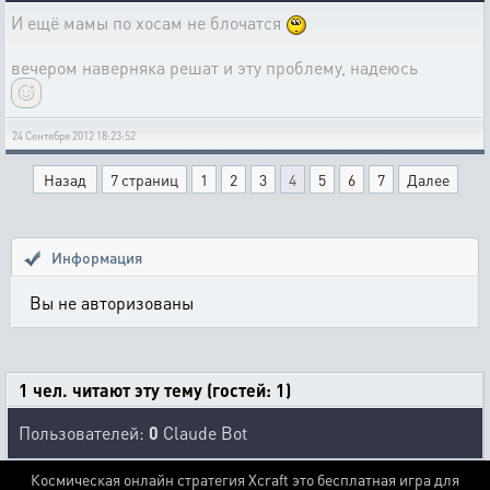
И ещё мамы по хосам не блочатся
вечером наверняка решат и эту проблему, надеюсь
24 Сентября 2012 18:23:52
Назад
7 страниц
1
2
3
4
5
6
7
Далее
Информация
Вы не авторизованы
1 чел. читают эту тему (гостей: 1)
Пользователей:
0
Claude Bot
Космическая онлайн стратегия Xcraft это бесплатная игра для