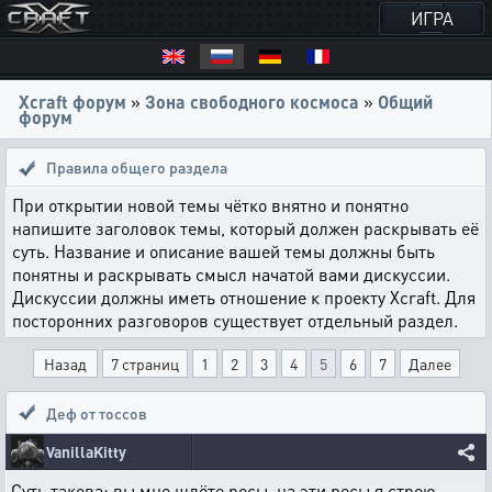
ИГРА
Xcraft форум
»
Зона свободного космоса
»
Общий
форум
Правила общего раздела
При открытии новой темы чётко внятно и понятно
напишите заголовок темы, который должен раскрывать её
суть. Название и описание вашей темы должны быть
понятны и раскрывать смысл начатой вами дискуссии.
Дискуссии должны иметь отношение к проекту Xcraft. Для
посторонних разговоров существует отдельный раздел.
Назад
7 страниц
1
2
3
4
5
6
7
Далее
Деф от тоссов
VanillaKitty
Суть такова: вы мне шлёте ресы, на эти ресы я строю