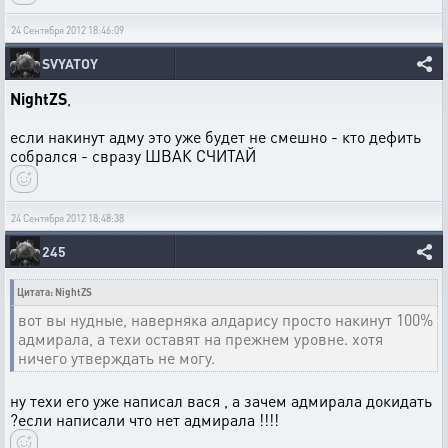
24 Сентября 2012 18:46:09
SVYATOY
NightZS
,
если накинут адму это уже будет не смешно - кто дефить
собрался - свразу ШВАК СЧИТАЙ
24 Сентября 2012 18:48:38
245
Цитата: NightZS
вот вы нудные, наверняка алдарису просто накинут 100%
адмирала, а техи оставят на прежнем уровне. хотя
ничего утверждать не могу.
ну техи его уже написал вася , а зачем адмирала докидать
?если написали что нет адмирала !!!!