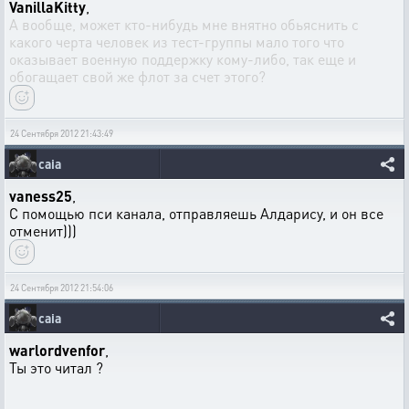
VanillaKitty
,
А вообще, может кто-нибудь мне внятно обьяснить с
какого черта человек из тест-группы мало того что
оказывает военную поддержку кому-либо, так еще и
обогащает свой же флот за счет этого?
24 Сентября 2012 21:43:49
caia
vaness25
,
C помощью пси канала, отправляешь Алдарису, и он все
отменит)))
24 Сентября 2012 21:54:06
caia
warlordvenfor
,
Ты это читал ?