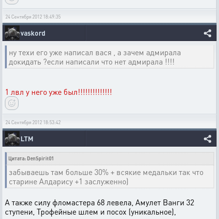
24 Сентября 2012 18:49:35
vaskord
ну техи его уже написал вася , а зачем адмирала
докидать ?если написали что нет адмирала !!!!
1 лвл у него уже был!!!!!!!!!!!!!!
24 Сентября 2012 18:53:42
LTM
Цитата: DenSpirit01
забываешь там больше 30% + всякие медальки так что
старине Алдарису +1 заслуженно)
А также силу фломастера 68 левела, Амулет Ванги 32
ступени, Трофейные шлем и посох (уникальное),