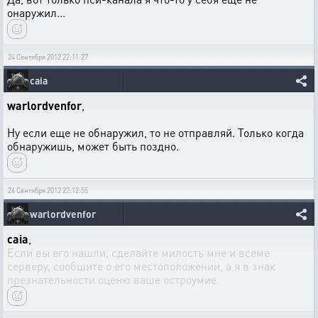
онаружил...
24 Сентября 2012 22:11:27
caia
warlordvenfor
,
Ну если еще не обнаружил, то не отправляй. Только когда
обнаружишь, может быть поздно.
24 Сентября 2012 22:12:55
warlordvenfor
caia
,
Если вы его нашли, сделайте милость мне и всеме
серверу, сообшите о его местоположении, а я в знак
презнательности оценю ваше остроумие.