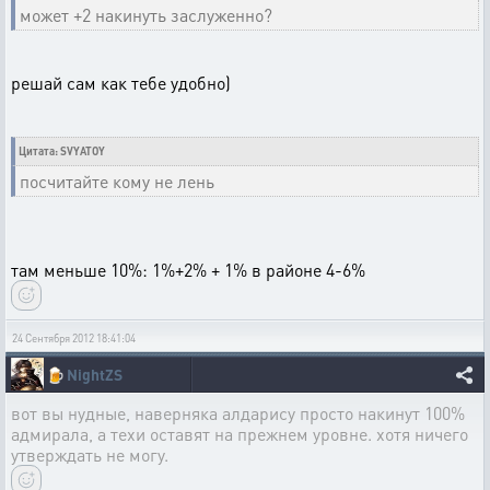
может +2 накинуть заслуженно?
решай сам как тебе удобно)
Цитата: SVYATOY
посчитайте кому не лень
там меньше 10%: 1%+2% + 1% в районе 4-6%
24 Сентября 2012 18:41:04
🍺
NightZS
вот вы нудные, наверняка алдарису просто накинут 100%
адмирала, а техи оставят на прежнем уровне. хотя ничего
утверждать не могу.