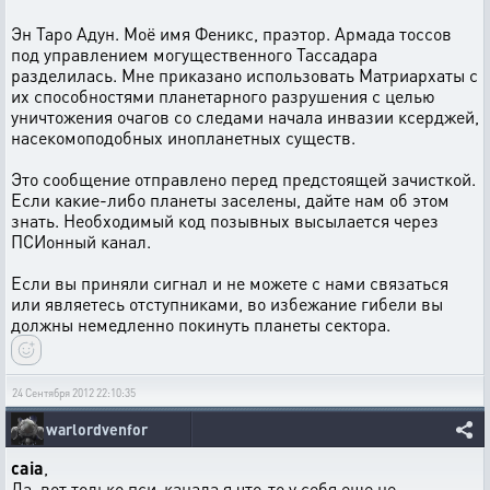
Эн Таро Адун. Моё имя Феникс, праэтор. Армада тоссов
под управлением могущественного Тассадара
разделилась. Мне приказано использовать Матриархаты с
их способностями планетарного разрушения с целью
уничтожения очагов со следами начала инвазии ксерджей,
насекомоподобных инопланетных существ.
Это сообщение отправлено перед предстоящей зачисткой.
Если какие-либо планеты заселены, дайте нам об этом
знать. Необходимый код позывных высылается через
ПСИонный канал.
Если вы приняли сигнал и не можете с нами связаться
или являетесь отступниками, во избежание гибели вы
должны немедленно покинуть планеты сектора.
24 Сентября 2012 22:10:35
warlordvenfor
caia
,
Да, вот только пси-канала я что-то у себя еще не